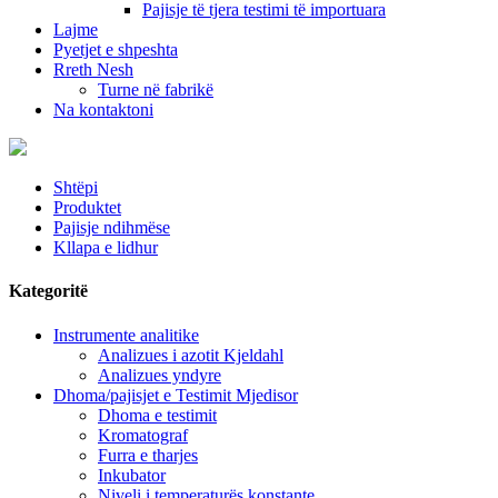
Pajisje të tjera testimi të importuara
Lajme
Pyetjet e shpeshta
Rreth Nesh
Turne në fabrikë
Na kontaktoni
Shtëpi
Produktet
Pajisje ndihmëse
Kllapa e lidhur
Kategoritë
Instrumente analitike
Analizues i azotit Kjeldahl
Analizues yndyre
Dhoma/pajisjet e Testimit Mjedisor
Dhoma e testimit
Kromatograf
Furra e tharjes
Inkubator
Niveli i temperaturës konstante