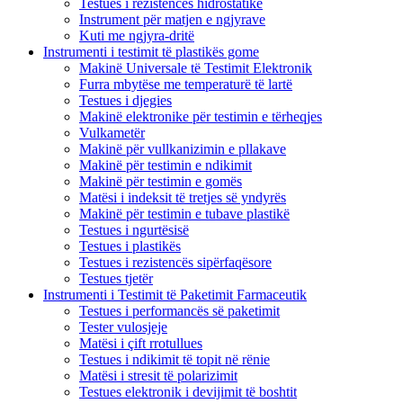
Testues i rezistencës hidrostatike
Instrument për matjen e ngjyrave
Kuti me ngjyra-dritë
Instrumenti i testimit të plastikës gome
Makinë Universale të Testimit Elektronik
Furra mbytëse me temperaturë të lartë
Testues i djegies
Makinë elektronike për testimin e tërheqjes
Vulkametër
Makinë për vullkanizimin e pllakave
Makinë për testimin e ndikimit
Makinë për testimin e gomës
Matësi i indeksit të tretjes së yndyrës
Makinë për testimin e tubave plastikë
Testues i ngurtësisë
Testues i plastikës
Testues i rezistencës sipërfaqësore
Testues tjetër
Instrumenti i Testimit të Paketimit Farmaceutik
Testues i performancës së paketimit
Tester vulosjeje
Matësi i çift rrotullues
Testues i ndikimit të topit në rënie
Matësi i stresit të polarizimit
Testues elektronik i devijimit të boshtit