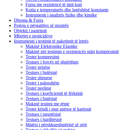
Furra me rezistencë të tipit kuti
Kutia e temperaturës dhe lagështisë konstante
Instrumenti i analizës fizike dhe kimike
Dhoma & Furra
Pajisja e përgatitjes së mostrës
Objekti i pastrimit
Mbetjet e pesticideve
Instrumenti i testimit të paketimit të letrës
Makinë Elektronike Elastike
Makinë për testimin e rezistencës ndaj kompresimit
Tester kompresimi
Testues i forcës në shpërthim
Tester grisëse
Testues i butësisë
Tester shpuese
Tester i palosshëm
Tester peeling
Testues i koeficientit të fërkimit
Testues i butësisë
Makinë testimi me rënie
Tester këndi i mur anësor të kartonit
Testues i ngurtësisë
Testues i bardhësisë
Matësi i përshkueshmërisë së ajrit
Testues i shkallës së rrahjes