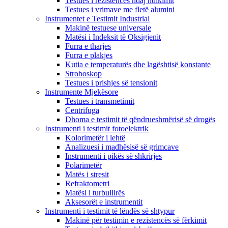
Testues i rezistencës ndaj ndikimit
Testues i vrimave me fletë alumini
Instrumentet e Testimit Industrial
Makinë testuese universale
Matësi i Indeksit të Oksigjenit
Furra e tharjes
Furra e plakjes
Kutia e temperaturës dhe lagështisë konstante
Stroboskop
Testues i prishjes së tensionit
Instrumente Mjekësore
Testues i transmetimit
Centrifuga
Dhoma e testimit të qëndrueshmërisë së drogës
Instrumenti i testimit fotoelektrik
Kolorimetër i lehtë
Analizuesi i madhësisë së grimcave
Instrumenti i pikës së shkrirjes
Polarimetër
Matës i stresit
Refraktometri
Matësi i turbullirës
Aksesorët e instrumentit
Instrumenti i testimit të lëndës së shtypur
Makinë për testimin e rezistencës së fërkimit