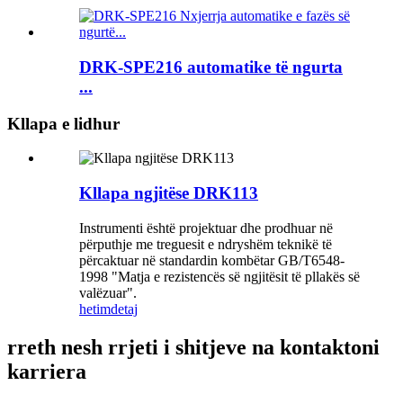
DRK-SPE216 automatike të ngurta
...
Kllapa e lidhur
Kllapa ngjitëse DRK113
Instrumenti është projektuar dhe prodhuar në
përputhje me treguesit e ndryshëm teknikë të
përcaktuar në standardin kombëtar GB/T6548-
1998 "Matja e rezistencës së ngjitësit të pllakës së
valëzuar".
hetim
detaj
rreth nesh rrjeti i shitjeve na kontaktoni
karriera