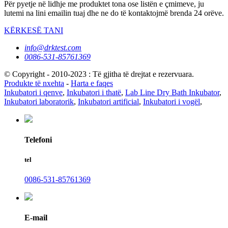
Për pyetje në lidhje me produktet tona ose listën e çmimeve, ju
lutemi na lini emailin tuaj dhe ne do të kontaktojmë brenda 24 orëve.
KËRKESË TANI
info@drktest.com
0086-531-85761369
© Copyright - 2010-2023 : Të gjitha të drejtat e rezervuara.
Produkte të nxehta
-
Harta e faqes
Inkubatori i qenve
,
Inkubatori i thatë
,
Lab Line Dry Bath Inkubator
,
Inkubatori laboratorik
,
Inkubatori artificial
,
Inkubatori i vogël
,
Telefoni
tel
0086-531-85761369
E-mail