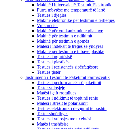
Makinë Universale të Testimit Elektronik
Furra mbytëse me temperaturë të lartë
Testues i djegies
Makinë elektronike për testimin e tërheqjes
Vulkametër
Makinë për vullkanizimin e pllakave
Makinë për testimin e ndikimit
Makinë për testimin e gomës
Matësi i indeksit të tretjes së yndyrës
Makinë për testimin e tubave plastikë
Testues i ngurtësisë
Testues i plastikës
Testues i rezistencës sipërfaqësore
Testues tjetër
Instrumenti i Testimit të Paketimit Farmaceutik
Testues i performancës së paketimit
Tester vulosjeje
Matësi i çift rrotullues
Testues i ndikimit të topit në rënie
Matësi i stresit të polarizimit
Testues elektronik i devijimit të boshtit
Tester shpërthyes
Testues i vulosjes me nxehtësi
Matës i trashësisë