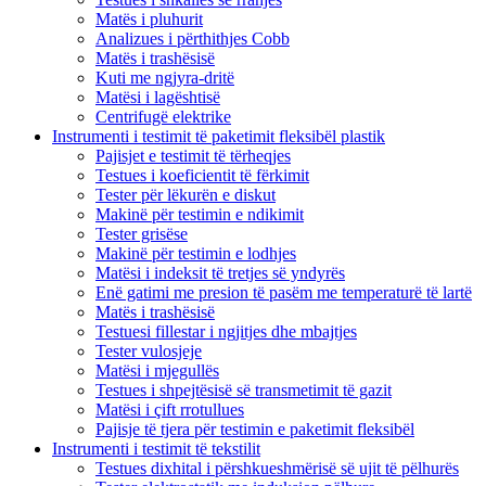
Matës i pluhurit
Analizues i përthithjes Cobb
Matës i trashësisë
Kuti me ngjyra-dritë
Matësi i lagështisë
Centrifugë elektrike
Instrumenti i testimit të paketimit fleksibël plastik
Pajisjet e testimit të tërheqjes
Testues i koeficientit të fërkimit
Tester për lëkurën e diskut
Makinë për testimin e ndikimit
Tester grisëse
Makinë për testimin e lodhjes
Matësi i indeksit të tretjes së yndyrës
Enë gatimi me presion të pasëm me temperaturë të lartë
Matës i trashësisë
Testuesi fillestar i ngjitjes dhe mbajtjes
Tester vulosjeje
Matësi i mjegullës
Testues i shpejtësisë së transmetimit të gazit
Matësi i çift rrotullues
Pajisje të tjera për testimin e paketimit fleksibël
Instrumenti i testimit të tekstilit
Testues dixhital i përshkueshmërisë së ujit të pëlhurës