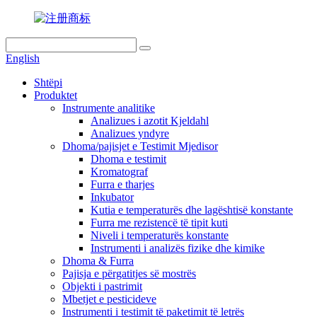
English
Shtëpi
Produktet
Instrumente analitike
Analizues i azotit Kjeldahl
Analizues yndyre
Dhoma/pajisjet e Testimit Mjedisor
Dhoma e testimit
Kromatograf
Furra e tharjes
Inkubator
Kutia e temperaturës dhe lagështisë konstante
Furra me rezistencë të tipit kuti
Niveli i temperaturës konstante
Instrumenti i analizës fizike dhe kimike
Dhoma & Furra
Pajisja e përgatitjes së mostrës
Objekti i pastrimit
Mbetjet e pesticideve
Instrumenti i testimit të paketimit të letrës