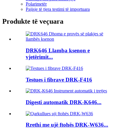
Polarimetër
Pajisje të tjera testimi të importuara
Produkte të veçuara
DRK646 Llamba ksenon e
vjetërimit...
Testues i fibrave DRK-F416
Digesti automatik DRK-K646...
Rrethi me ujë ftohës DRK-W636...