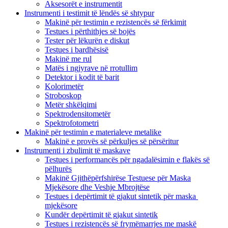
Aksesorët e instrumentit
Instrumenti i testimit të lëndës së shtypur
Makinë për testimin e rezistencës së fërkimit
Testues i përthithjes së bojës
Tester për lëkurën e diskut
Testues i bardhësisë
Makinë me rul
Matës i ngjyrave në rrotullim
Detektor i kodit të barit
Kolorimetër
Stroboskop
Metër shkëlqimi
Spektrodensitometër
Spektrofotometri
Makinë për testimin e materialeve metalike
Makinë e provës së përkuljes së përsëritur
Instrumenti i zbulimit të maskave
Testues i performancës për ngadalësimin e flakës së
pëlhurës
Makinë Gjithëpërfshirëse Testuese për Maska
Mjekësore dhe Veshje Mbrojtëse
Testues i depërtimit të gjakut sintetik për maska ​​
mjekësore
Kundër depërtimit të gjakut sintetik
Testues i rezistencës së frymëmarrjes me maskë