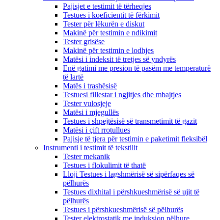
Pajisjet e testimit të tërheqjes
Testues i koeficientit të fërkimit
Tester për lëkurën e diskut
Makinë për testimin e ndikimit
Tester grisëse
Makinë për testimin e lodhjes
Matësi i indeksit të tretjes së yndyrës
Enë gatimi me presion të pasëm me temperaturë
të lartë
Matës i trashësisë
Testuesi fillestar i ngjitjes dhe mbajtjes
Tester vulosjeje
Matësi i mjegullës
Testues i shpejtësisë së transmetimit të gazit
Matësi i çift rrotullues
Pajisje të tjera për testimin e paketimit fleksibël
Instrumenti i testimit të tekstilit
Tester mekanik
Testues i flokulimit të thatë
Lloji Testues i lagshmërisë së sipërfaqes së
pëlhurës
Testues dixhital i përshkueshmërisë së ujit të
pëlhurës
Testues i përshkueshmërisë së pëlhurës
Tester elektrostatik me induksion pëlhure