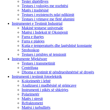
Tester shpërthyes
Testues i vulosjes me nxehtësi
Matës i trashësisë
Testues i rezistencës ndaj ndikimit
Testues i vrimave me fletë alumini
Instrumentet e Testimit Industrial
Makinë testuese universale
Matësi i Indeksit të Oksigjenit
Furra e tharjes
Furra e plakjes
Kutia e temperaturës dhe lagështisë konstante
Stroboskop
Testues i prishjes së tensionit
Instrumente Mjekësore
Testues i transmetimit
Centrifuga
Dhoma e testimit të qëndrueshmërisë së drogës
Instrumenti i testimit fotoelektrik
Kolorimetër i lehtë
Analizuesi i madhësisë së grimcave
Instrumenti i pikës së shkrirjes
Polarimetër
Matës i stresit
Refraktometri
Matësi i turbullirës