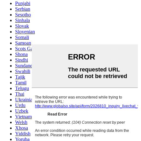
Punjabi
Serbian
Sesotho
Sinhala
Slovak
Slovenian
Somali
Samoan
Scots Gaelic
Shona
Sindhi
Sundanese
Swahili
Tajik
Tamil
Telugu
Thai
Ukrainian
Urdu
Uzbek
Vietnamese
Welsh
Xhosa
Yiddish
Yoruba