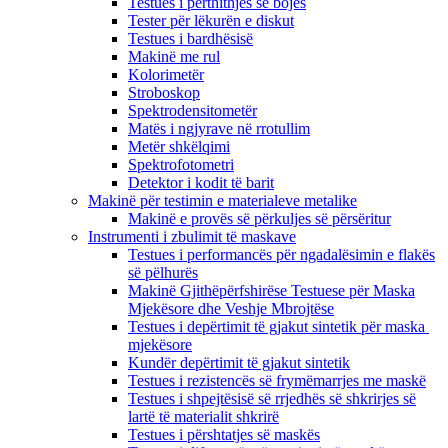
Testues i përthithjes së bojës
Tester për lëkurën e diskut
Testues i bardhësisë
Makinë me rul
Kolorimetër
Stroboskop
Spektrodensitometër
Matës i ngjyrave në rrotullim
Metër shkëlqimi
Spektrofotometri
Detektor i kodit të barit
Makinë për testimin e materialeve metalike
Makinë e provës së përkuljes së përsëritur
Instrumenti i zbulimit të maskave
Testues i performancës për ngadalësimin e flakës
së pëlhurës
Makinë Gjithëpërfshirëse Testuese për Maska
Mjekësore dhe Veshje Mbrojtëse
Testues i depërtimit të gjakut sintetik për maska ​​
mjekësore
Kundër depërtimit të gjakut sintetik
Testues i rezistencës së frymëmarrjes me maskë
Testues i shpejtësisë së rrjedhës së shkrirjes së
lartë të materialit shkrirë
Testues i përshtatjes së maskës