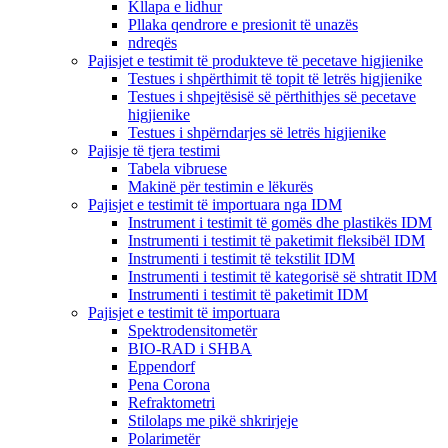
Kllapa e lidhur
Pllaka qendrore e presionit të unazës
ndreqës
Pajisjet e testimit të produkteve të pecetave higjienike
Testues i shpërthimit të topit të letrës higjienike
Testues i shpejtësisë së përthithjes së pecetave
higjienike
Testues i shpërndarjes së letrës higjienike
Pajisje të tjera testimi
Tabela vibruese
Makinë për testimin e lëkurës
Pajisjet e testimit të importuara nga IDM
Instrument i testimit të gomës dhe plastikës IDM
Instrumenti i testimit të paketimit fleksibël IDM
Instrumenti i testimit të tekstilit IDM
Instrumenti i testimit të kategorisë së shtratit IDM
Instrumenti i testimit të paketimit IDM
Pajisjet e testimit të importuara
Spektrodensitometër
BIO-RAD i SHBA
Eppendorf
Pena Corona
Refraktometri
Stilolaps me pikë shkrirjeje
Polarimetër