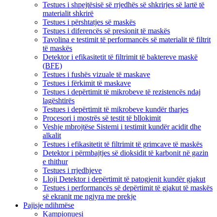
Testues i shpejtësisë së rrjedhës së shkrirjes së lartë të
materialit shkrirë
Testues i përshtatjes së maskës
Testues i diferencës së presionit të maskës
Tavolina e testimit të performancës së materialit të filtrit
të maskës
Detektor i efikasitetit të filtrimit të baktereve maskë
(BFE)
Testues i fushës vizuale të maskave
Testues i fërkimit të maskave
Testues i depërtimit të mikrobeve të rezistencës ndaj
lagështirës
Testues i depërtimit të mikrobeve kundër tharjes
Procesori i mostrës së testit të bllokimit
Veshje mbrojtëse Sistemi i testimit kundër acidit dhe
alkalit
Testues i efikasitetit të filtrimit të grimcave të maskës
Detektor i përmbajtjes së dioksidit të karbonit në gazin
e thithur
Testues i rrjedhjeve
Lloji Detektor i depërtimit të patogjenit kundër gjakut
Testues i performancës së depërtimit të gjakut të maskës
së ekranit me ngjyra me prekje
Pajisje ndihmëse
Kampionuesi