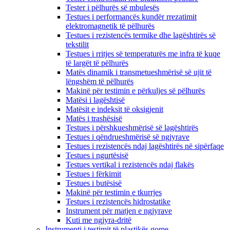
Tester i pëlhurës së mbulesës
Testues i performancës kundër rrezatimit
elektromagnetik të pëlhurës
Testues i rezistencës termike dhe lagështirës së
tekstilit
Testues i rritjes së temperaturës me infra të kuqe
të largët të pëlhurës
Matës dinamik i transmetueshmërisë së ujit të
lëngshëm të pëlhurës
Makinë për testimin e përkuljes së pëlhurës
Matësi i lagështisë
Matësit e indeksit të oksigjenit
Matës i trashësisë
Testues i përshkueshmërisë së lagështirës
Testues i qëndrueshmërisë së ngjyrave
Testues i rezistencës ndaj lagështirës në sipërfaqe
Testues i ngurtësisë
Testues vertikal i rezistencës ndaj flakës
Testues i fërkimit
Testues i butësisë
Makinë për testimin e tkurrjes
Testues i rezistencës hidrostatike
Instrument për matjen e ngjyrave
Kuti me ngjyra-dritë
Instrumenti i testimit të plastikës gome