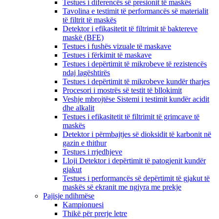
Testues i diferencës së presionit të maskës
Tavolina e testimit të performancës së materialit
të filtrit të maskës
Detektor i efikasitetit të filtrimit të baktereve
maskë (BFE)
Testues i fushës vizuale të maskave
Testues i fërkimit të maskave
Testues i depërtimit të mikrobeve të rezistencës
ndaj lagështirës
Testues i depërtimit të mikrobeve kundër tharjes
Procesori i mostrës së testit të bllokimit
Veshje mbrojtëse Sistemi i testimit kundër acidit
dhe alkalit
Testues i efikasitetit të filtrimit të grimcave të
maskës
Detektor i përmbajtjes së dioksidit të karbonit në
gazin e thithur
Testues i rrjedhjeve
Lloji Detektor i depërtimit të patogjenit kundër
gjakut
Testues i performancës së depërtimit të gjakut të
maskës së ekranit me ngjyra me prekje
Pajisje ndihmëse
Kampionuesi
Thikë për prerje letre