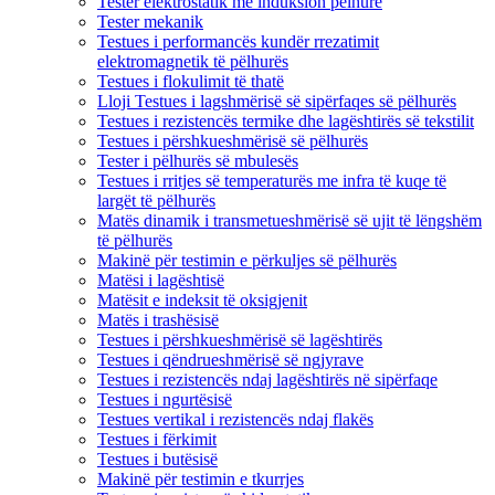
Tester elektrostatik me induksion pëlhure
Tester mekanik
Testues i performancës kundër rrezatimit
elektromagnetik të pëlhurës
Testues i flokulimit të thatë
Lloji Testues i lagshmërisë së sipërfaqes së pëlhurës
Testues i rezistencës termike dhe lagështirës së tekstilit
Testues i përshkueshmërisë së pëlhurës
Tester i pëlhurës së mbulesës
Testues i rritjes së temperaturës me infra të kuqe të
largët të pëlhurës
Matës dinamik i transmetueshmërisë së ujit të lëngshëm
të pëlhurës
Makinë për testimin e përkuljes së pëlhurës
Matësi i lagështisë
Matësit e indeksit të oksigjenit
Matës i trashësisë
Testues i përshkueshmërisë së lagështirës
Testues i qëndrueshmërisë së ngjyrave
Testues i rezistencës ndaj lagështirës në sipërfaqe
Testues i ngurtësisë
Testues vertikal i rezistencës ndaj flakës
Testues i fërkimit
Testues i butësisë
Makinë për testimin e tkurrjes