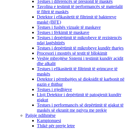
Testues i diferencës së presionit të maskës
Tavolina e testimit të performancës së materialit
të filtrit të maskës
Detektor i efikasitetit të filtrimit të baktereve
maskë (BFE)
Testues i fushës vizuale të maskave
Testues i fërkimit të maskave
Testues i depërtimit të mikrobeve të rezistencës
ndaj lagështirës
Testues i depërtimit të mikrobeve kundër tharjes
Procesori i mostrës së testit të bllokimit
Veshje mbrojtëse Sistemi i testimit kundër acidit
dhe alkalit
Testues i efikasitetit të filtrimit të grimcave të
maskës
Detektor i përmbajtjes së dioksidit të karbonit në
gazin e thithur
Testues i rrjedhjeve
Lloji Detektor i depërtimit të patogjenit kundër
gjakut
Testues i performancës së depërtimit të gjakut të
maskës së ekranit me ngjyra me prekje
Pajisje ndihmëse
Kampionuesi
Thikë për prerje letre