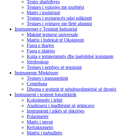
Tester shpërthyes
Testues i vulosjes me nxehtësi
Matës i trashësisë
Testues i rezistencës ndaj ndikimit
Testues i vrimave me fletë alumini
Instrumentet e Testimit Industrial
Makinë testuese universale
Matësi i Indeksit të Oksigjenit
Furra e tharjes
Furra e plakjes
Kutia e temperaturës dhe lagështisë konstante
Stroboskop
Testues i prishjes së tensionit
Instrumente Mjekësore
Testues i transmetimit
Centrifuga
Dhoma e testimit të qëndrueshmërisë së drogës
Instrumenti i testimit fotoelektrik
Kolorimetër i lehtë
Analizuesi i madhësisë së grimcave
Instrumenti i pikës së shkrirjes
Polarimetër
Matës i stresit
Refraktometri
Matësi i turbullirës