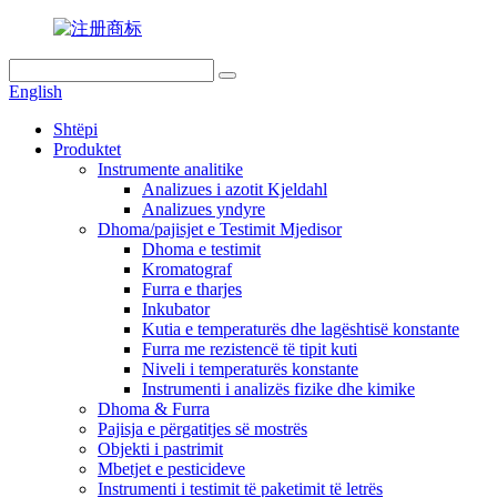
English
Shtëpi
Produktet
Instrumente analitike
Analizues i azotit Kjeldahl
Analizues yndyre
Dhoma/pajisjet e Testimit Mjedisor
Dhoma e testimit
Kromatograf
Furra e tharjes
Inkubator
Kutia e temperaturës dhe lagështisë konstante
Furra me rezistencë të tipit kuti
Niveli i temperaturës konstante
Instrumenti i analizës fizike dhe kimike
Dhoma & Furra
Pajisja e përgatitjes së mostrës
Objekti i pastrimit
Mbetjet e pesticideve
Instrumenti i testimit të paketimit të letrës