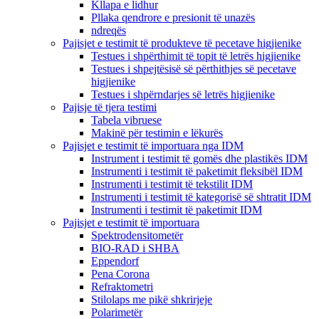
Kllapa e lidhur
Pllaka qendrore e presionit të unazës
ndreqës
Pajisjet e testimit të produkteve të pecetave higjienike
Testues i shpërthimit të topit të letrës higjienike
Testues i shpejtësisë së përthithjes së pecetave
higjienike
Testues i shpërndarjes së letrës higjienike
Pajisje të tjera testimi
Tabela vibruese
Makinë për testimin e lëkurës
Pajisjet e testimit të importuara nga IDM
Instrument i testimit të gomës dhe plastikës IDM
Instrumenti i testimit të paketimit fleksibël IDM
Instrumenti i testimit të tekstilit IDM
Instrumenti i testimit të kategorisë së shtratit IDM
Instrumenti i testimit të paketimit IDM
Pajisjet e testimit të importuara
Spektrodensitometër
BIO-RAD i SHBA
Eppendorf
Pena Corona
Refraktometri
Stilolaps me pikë shkrirjeje
Polarimetër