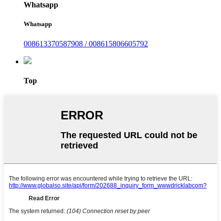
Whatsapp
Whatsapp
008613370587908 / 008615806605792
Top