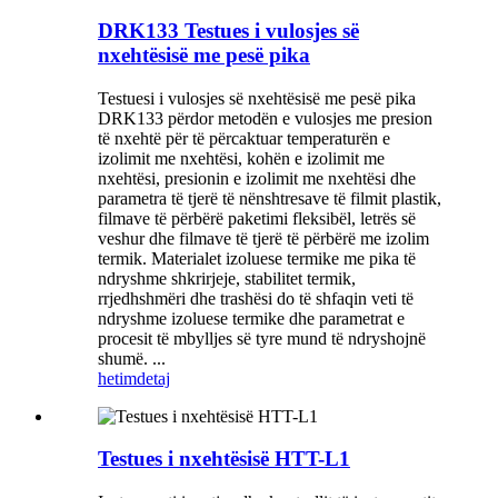
DRK133 Testues i vulosjes së
nxehtësisë me pesë pika
Testuesi i vulosjes së nxehtësisë me pesë pika
DRK133 përdor metodën e vulosjes me presion
të nxehtë për të përcaktuar temperaturën e
izolimit me nxehtësi, kohën e izolimit me
nxehtësi, presionin e izolimit me nxehtësi dhe
parametra të tjerë të nënshtresave të filmit plastik,
filmave të përbërë paketimi fleksibël, letrës së
veshur dhe filmave të tjerë të përbërë me izolim
termik. Materialet izoluese termike me pika të
ndryshme shkrirjeje, stabilitet termik,
rrjedhshmëri dhe trashësi do të shfaqin veti të
ndryshme izoluese termike dhe parametrat e
procesit të mbylljes së tyre mund të ndryshojnë
shumë. ...
hetim
detaj
Testues i nxehtësisë HTT-L1