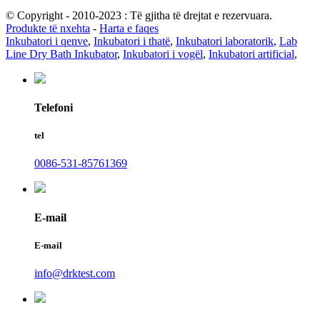
© Copyright - 2010-2023 : Të gjitha të drejtat e rezervuara.
Produkte të nxehta
-
Harta e faqes
Inkubatori i qenve
,
Inkubatori i thatë
,
Inkubatori laboratorik
,
Lab
Line Dry Bath Inkubator
,
Inkubatori i vogël
,
Inkubatori artificial
,
Telefoni
tel
0086-531-85761369
E-mail
E-mail
info@drktest.com