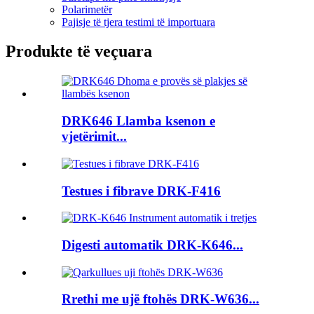
Polarimetër
Pajisje të tjera testimi të importuara
Produkte të veçuara
DRK646 Llamba ksenon e
vjetërimit...
Testues i fibrave DRK-F416
Digesti automatik DRK-K646...
Rrethi me ujë ftohës DRK-W636...