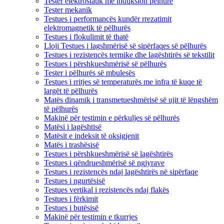
Tester elektrostatik me induksion pëlhure
Tester mekanik
Testues i performancës kundër rrezatimit
elektromagnetik të pëlhurës
Testues i flokulimit të thatë
Lloji Testues i lagshmërisë së sipërfaqes së pëlhurës
Testues i rezistencës termike dhe lagështirës së tekstilit
Testues i përshkueshmërisë së pëlhurës
Tester i pëlhurës së mbulesës
Testues i rritjes së temperaturës me infra të kuqe të
largët të pëlhurës
Matës dinamik i transmetueshmërisë së ujit të lëngshëm
të pëlhurës
Makinë për testimin e përkuljes së pëlhurës
Matësi i lagështisë
Matësit e indeksit të oksigjenit
Matës i trashësisë
Testues i përshkueshmërisë së lagështirës
Testues i qëndrueshmërisë së ngjyrave
Testues i rezistencës ndaj lagështirës në sipërfaqe
Testues i ngurtësisë
Testues vertikal i rezistencës ndaj flakës
Testues i fërkimit
Testues i butësisë
Makinë për testimin e tkurrjes