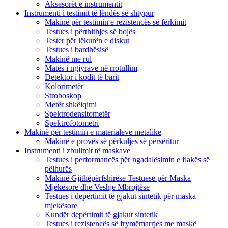
Aksesorët e instrumentit
Instrumenti i testimit të lëndës së shtypur
Makinë për testimin e rezistencës së fërkimit
Testues i përthithjes së bojës
Tester për lëkurën e diskut
Testues i bardhësisë
Makinë me rul
Matës i ngjyrave në rrotullim
Detektor i kodit të barit
Kolorimetër
Stroboskop
Metër shkëlqimi
Spektrodensitometër
Spektrofotometri
Makinë për testimin e materialeve metalike
Makinë e provës së përkuljes së përsëritur
Instrumenti i zbulimit të maskave
Testues i performancës për ngadalësimin e flakës së
pëlhurës
Makinë Gjithëpërfshirëse Testuese për Maska
Mjekësore dhe Veshje Mbrojtëse
Testues i depërtimit të gjakut sintetik për maska ​​
mjekësore
Kundër depërtimit të gjakut sintetik
Testues i rezistencës së frymëmarrjes me maskë