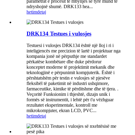
parametrat e procesit të mbylljes së tyre mund të
ndryshojnë shumë. DRK133 hea...
hetim
detaj
DRK134 Testues i vulosjes
Testuesi i vulosjes DRK134 është një lloj i ri i
inteligjencës me precizion të lartë i projektuar nga
kompania jonë në përputhje me standardet
përkatëse kombëtare dhe duke përdorur
konceptet moderne të projektimit mekanik dhe
teknologjinë e përpunimit kompjuterik. Është i
përshtatshëm për testin e vulosjes së pjesëve
fleksibël të paketimit në industri ushqimore,
farmaceutike, kimike të përditshme dhe të tjera. .
Veçoritë Funksionim i thjeshtë, dizajn unik i
formës së instrumentit, i lehtë për t'u vëzhguar
rezultatet eksperimentale, kontroll me
mikrokompjuter, ekran LCD, PVC...
hetim
detaj