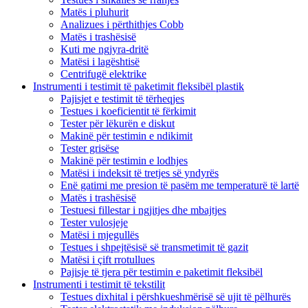
Matës i pluhurit
Analizues i përthithjes Cobb
Matës i trashësisë
Kuti me ngjyra-dritë
Matësi i lagështisë
Centrifugë elektrike
Instrumenti i testimit të paketimit fleksibël plastik
Pajisjet e testimit të tërheqjes
Testues i koeficientit të fërkimit
Tester për lëkurën e diskut
Makinë për testimin e ndikimit
Tester grisëse
Makinë për testimin e lodhjes
Matësi i indeksit të tretjes së yndyrës
Enë gatimi me presion të pasëm me temperaturë të lartë
Matës i trashësisë
Testuesi fillestar i ngjitjes dhe mbajtjes
Tester vulosjeje
Matësi i mjegullës
Testues i shpejtësisë së transmetimit të gazit
Matësi i çift rrotullues
Pajisje të tjera për testimin e paketimit fleksibël
Instrumenti i testimit të tekstilit
Testues dixhital i përshkueshmërisë së ujit të pëlhurës