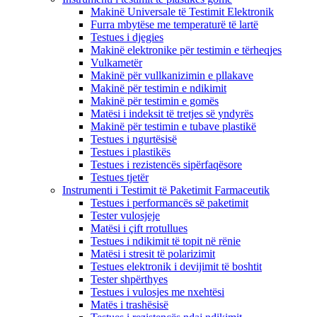
Makinë Universale të Testimit Elektronik
Furra mbytëse me temperaturë të lartë
Testues i djegies
Makinë elektronike për testimin e tërheqjes
Vulkametër
Makinë për vullkanizimin e pllakave
Makinë për testimin e ndikimit
Makinë për testimin e gomës
Matësi i indeksit të tretjes së yndyrës
Makinë për testimin e tubave plastikë
Testues i ngurtësisë
Testues i plastikës
Testues i rezistencës sipërfaqësore
Testues tjetër
Instrumenti i Testimit të Paketimit Farmaceutik
Testues i performancës së paketimit
Tester vulosjeje
Matësi i çift rrotullues
Testues i ndikimit të topit në rënie
Matësi i stresit të polarizimit
Testues elektronik i devijimit të boshtit
Tester shpërthyes
Testues i vulosjes me nxehtësi
Matës i trashësisë