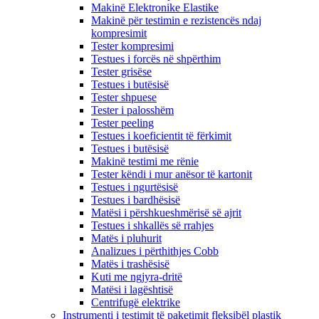
Makinë Elektronike Elastike
Makinë për testimin e rezistencës ndaj
kompresimit
Tester kompresimi
Testues i forcës në shpërthim
Tester grisëse
Testues i butësisë
Tester shpuese
Tester i palosshëm
Tester peeling
Testues i koeficientit të fërkimit
Testues i butësisë
Makinë testimi me rënie
Tester këndi i mur anësor të kartonit
Testues i ngurtësisë
Testues i bardhësisë
Matësi i përshkueshmërisë së ajrit
Testues i shkallës së rrahjes
Matës i pluhurit
Analizues i përthithjes Cobb
Matës i trashësisë
Kuti me ngjyra-dritë
Matësi i lagështisë
Centrifugë elektrike
Instrumenti i testimit të paketimit fleksibël plastik