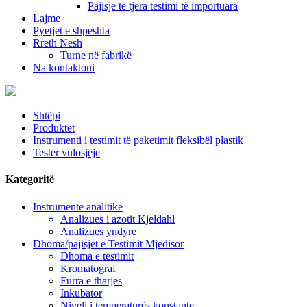
Pajisje të tjera testimi të importuara
Lajme
Pyetjet e shpeshta
Rreth Nesh
Turne në fabrikë
Na kontaktoni
Shtëpi
Produktet
Instrumenti i testimit të paketimit fleksibël plastik
Tester vulosjeje
Kategoritë
Instrumente analitike
Analizues i azotit Kjeldahl
Analizues yndyre
Dhoma/pajisjet e Testimit Mjedisor
Dhoma e testimit
Kromatograf
Furra e tharjes
Inkubator
Niveli i temperaturës konstante