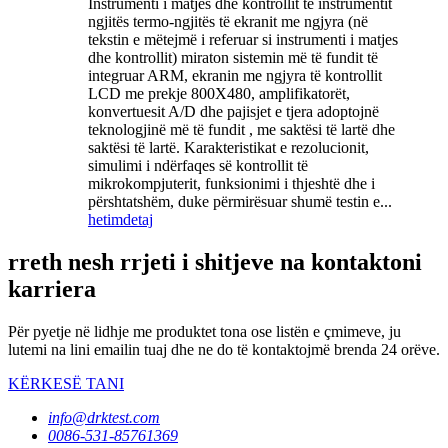
Instrumenti i matjes dhe kontrollit të instrumentit
ngjitës termo-ngjitës të ekranit me ngjyra (në
tekstin e mëtejmë i referuar si instrumenti i matjes
dhe kontrollit) miraton sistemin më të fundit të
integruar ARM, ekranin me ngjyra të kontrollit
LCD me prekje 800X480, amplifikatorët,
konvertuesit A/D dhe pajisjet e tjera adoptojnë
teknologjinë më të fundit , me saktësi të lartë dhe
saktësi të lartë. Karakteristikat e rezolucionit,
simulimi i ndërfaqes së kontrollit të
mikrokompjuterit, funksionimi i thjeshtë dhe i
përshtatshëm, duke përmirësuar shumë testin e...
hetim
detaj
rreth nesh rrjeti i shitjeve na kontaktoni
karriera
Për pyetje në lidhje me produktet tona ose listën e çmimeve, ju
lutemi na lini emailin tuaj dhe ne do të kontaktojmë brenda 24 orëve.
KËRKESË TANI
info@drktest.com
0086-531-85761369