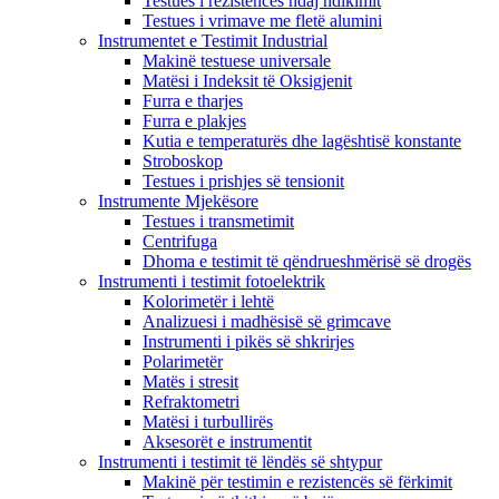
Testues i rezistencës ndaj ndikimit
Testues i vrimave me fletë alumini
Instrumentet e Testimit Industrial
Makinë testuese universale
Matësi i Indeksit të Oksigjenit
Furra e tharjes
Furra e plakjes
Kutia e temperaturës dhe lagështisë konstante
Stroboskop
Testues i prishjes së tensionit
Instrumente Mjekësore
Testues i transmetimit
Centrifuga
Dhoma e testimit të qëndrueshmërisë së drogës
Instrumenti i testimit fotoelektrik
Kolorimetër i lehtë
Analizuesi i madhësisë së grimcave
Instrumenti i pikës së shkrirjes
Polarimetër
Matës i stresit
Refraktometri
Matësi i turbullirës
Aksesorët e instrumentit
Instrumenti i testimit të lëndës së shtypur
Makinë për testimin e rezistencës së fërkimit