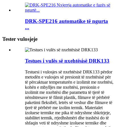
DRK-SPE216 automatike të ngurta
...
Tester vulosjeje
Testues i vulës së nxehtësisë DRK133
Testuesi i vulosjes së nxehtësisë DRK133 përdor
metodën e vulosjes së presionit të nxehtësisë për
të përcaktuar temperaturën e izolimit me nxehtësi,
kohën e mbylljes me nxehtësi, presionin e
izolimit me nxehtësi dhe parametra të tjerë të
nënshtresave të filmit plastik, filmave të përbërë
paketimi fleksibël, letrës së veshur dhe filmave të
tjerë të përbërë me izolim termik. Materialet
izoluese termike me pika të ndryshme shkrirjeje,
stabilitet termik, rrjedhshmëri dhe trashësi do të
shfaqin veti të ndryshme izoluese termike dhe