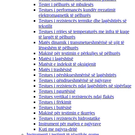
Tester i pëlhurës së mbulesës
Testues i performancës kundër rrezatimit
elektromagnetik të pëlhurës
Testues i rezistencës termike dhe lagështirës së
tekstilit
Testues i rritjes së temperaturës me infra të kuqe
të largët të pëlhurës
Matës dinamik i transmetueshmërisë së ujit të
lëngshëm të pëlhurës
Makinë për testimin e përkuljes së pëlhurës
Matësi i lagështisë
Matësit e indeksit të oksigjenit
Matës i trashësisë
Testues i përshkueshmërisë së lagështirës
Testues i qëndrueshmërisë së ngjyrave
Testues i rezistencës ndaj lagështirës në sipërfaqe
Testues i ngurtësisë
Testues vertikal i rezistencës ndaj flakës
Testues i fërkimit
Testues i butësisë
Makinë për testimin e tkurrjes
Testues i rezistencës hidrostatike
Instrument për matjen e ngjyrave
Kuti me ngjyra-dritë
Instrumenti i testimit të plastikës gome