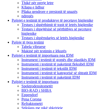
Thikë për prerje letre
Kllapa e lidhur
Pllaka qendrore e presionit të unazës
ndreqës
Pajisjet e testimit të produkteve të pecetave higjienike
Testues i shpërthimit të topit të letrës higjienike
Testues i shpejtësisë së përthithjes së pecetave
higjienike
Testues i shpërndarjes së letrës higjienike
Pajisje të tjera testimi
Tabela vibruese
Makinë për testimin e lëkurës
Pajisjet e testimit të importuara nga IDM
Instrument i testimit të gomës dhe plastikës IDM
Instrumenti i testimit të paketimit fleksibël IDM
Instrumenti i testimit të tekstilit IDM
Instrumenti i testimit të kategorisë së shtratit IDM
Instrumenti i testimit të paketimit IDM
Pajisjet e testimit të importuara
Spektrodensitometër
BIO-RAD i SHBA
Eppendorf
Pena Corona
Refraktometri
Stilolaps me pikë shkrirjeje