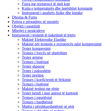
Furra me rezistencë të tipit kuti
Kutia e temperaturës dhe lagështisë konstante
Instrumenti i analizës fizike dhe kimike
Dhoma & Furra
Pajisja e përgatitjes së mostrës
Objekti i pastrimit
Mbetjet e pesticideve
Instrumenti i testimit të paketimit të letrës
Makinë Elektronike Elastike
Makinë për testimin e rezistencës ndaj kompresimit
Tester kompresimi
Testues i forcës në shpërthim
Tester grisëse
Testues i butësisë
Tester shpuese
Tester i palosshëm
Tester peeling
Testues i koeficientit të fërkimit
Testues i butësisë
Makinë testimi me rënie
Tester këndi i mur anësor të kartonit
Testues i ngurtësisë
Testues i bardhësisë
Matësi i përshkueshmërisë së ajrit
Testues i shkallës së rrahjes