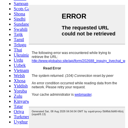
Samoan
Scots Gaelic
Shona
Sindhi
Sundanese
Swahili
Tajik
Tamil
Telugu
Thai
Ukrainian
Urdu
Uzbek
Vietnamese
Welsh
Xhosa
Yiddish
Yoruba
Zulu
Kinyarwanda
Tatar
Oriya
Turkmen
Uyghur