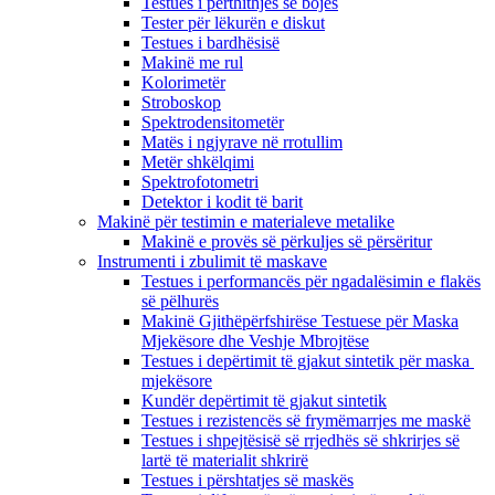
Testues i përthithjes së bojës
Tester për lëkurën e diskut
Testues i bardhësisë
Makinë me rul
Kolorimetër
Stroboskop
Spektrodensitometër
Matës i ngjyrave në rrotullim
Metër shkëlqimi
Spektrofotometri
Detektor i kodit të barit
Makinë për testimin e materialeve metalike
Makinë e provës së përkuljes së përsëritur
Instrumenti i zbulimit të maskave
Testues i performancës për ngadalësimin e flakës
së pëlhurës
Makinë Gjithëpërfshirëse Testuese për Maska
Mjekësore dhe Veshje Mbrojtëse
Testues i depërtimit të gjakut sintetik për maska ​​
mjekësore
Kundër depërtimit të gjakut sintetik
Testues i rezistencës së frymëmarrjes me maskë
Testues i shpejtësisë së rrjedhës së shkrirjes së
lartë të materialit shkrirë
Testues i përshtatjes së maskës