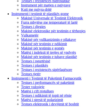
Testues i rezistencës hidrostatike
Instrument për matjen e ngjyrave
Kuti me ngjyra-dritë
Instrumenti i testimit të plastikës gome
Makinë Universale të Testimit Elektronik
Furra mbytëse me temperaturë të lartë
Testues i djegies
Makinë elektronike për testimin e tërheqjes
Vulkametër
Makinë për vullkanizimin e pllakave
Makinë për testimin e ndikimit
Makinë për testimin e gomës
Matësi i indeksit të tretjes së yndyrës
Makinë për testimin e tubave plastikë
Testues i ngurtësisë
Testues i plastikës
Testues i rezistencës sipërfaqësore
Testues tjetër
Instrumenti i Testimit të Paketimit Farmaceutik
Testues i performancës së paketimit
Tester vulosjeje
Matësi i çift rrotullues
Testues i ndikimit të topit në rënie
Matësi i stresit të polarizimit
Testues elektronik i devijimit të boshtit