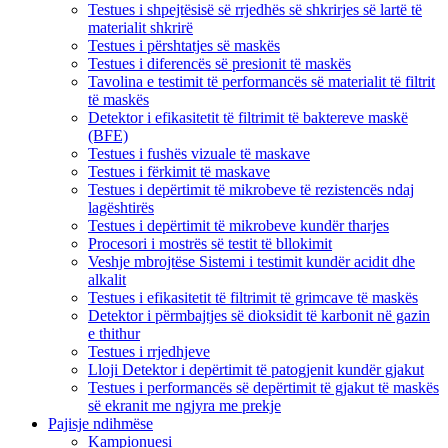
Testues i shpejtësisë së rrjedhës së shkrirjes së lartë të
materialit shkrirë
Testues i përshtatjes së maskës
Testues i diferencës së presionit të maskës
Tavolina e testimit të performancës së materialit të filtrit
të maskës
Detektor i efikasitetit të filtrimit të baktereve maskë
(BFE)
Testues i fushës vizuale të maskave
Testues i fërkimit të maskave
Testues i depërtimit të mikrobeve të rezistencës ndaj
lagështirës
Testues i depërtimit të mikrobeve kundër tharjes
Procesori i mostrës së testit të bllokimit
Veshje mbrojtëse Sistemi i testimit kundër acidit dhe
alkalit
Testues i efikasitetit të filtrimit të grimcave të maskës
Detektor i përmbajtjes së dioksidit të karbonit në gazin
e thithur
Testues i rrjedhjeve
Lloji Detektor i depërtimit të patogjenit kundër gjakut
Testues i performancës së depërtimit të gjakut të maskës
së ekranit me ngjyra me prekje
Pajisje ndihmëse
Kampionuesi