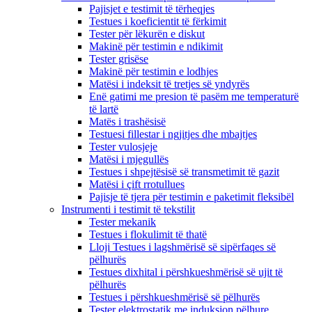
Pajisjet e testimit të tërheqjes
Testues i koeficientit të fërkimit
Tester për lëkurën e diskut
Makinë për testimin e ndikimit
Tester grisëse
Makinë për testimin e lodhjes
Matësi i indeksit të tretjes së yndyrës
Enë gatimi me presion të pasëm me temperaturë
të lartë
Matës i trashësisë
Testuesi fillestar i ngjitjes dhe mbajtjes
Tester vulosjeje
Matësi i mjegullës
Testues i shpejtësisë së transmetimit të gazit
Matësi i çift rrotullues
Pajisje të tjera për testimin e paketimit fleksibël
Instrumenti i testimit të tekstilit
Tester mekanik
Testues i flokulimit të thatë
Lloji Testues i lagshmërisë së sipërfaqes së
pëlhurës
Testues dixhital i përshkueshmërisë së ujit të
pëlhurës
Testues i përshkueshmërisë së pëlhurës
Tester elektrostatik me induksion pëlhure