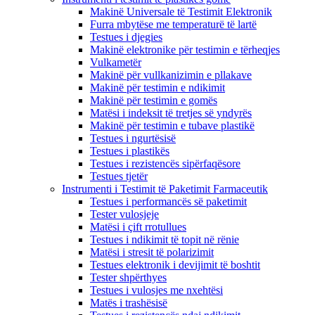
Makinë Universale të Testimit Elektronik
Furra mbytëse me temperaturë të lartë
Testues i djegies
Makinë elektronike për testimin e tërheqjes
Vulkametër
Makinë për vullkanizimin e pllakave
Makinë për testimin e ndikimit
Makinë për testimin e gomës
Matësi i indeksit të tretjes së yndyrës
Makinë për testimin e tubave plastikë
Testues i ngurtësisë
Testues i plastikës
Testues i rezistencës sipërfaqësore
Testues tjetër
Instrumenti i Testimit të Paketimit Farmaceutik
Testues i performancës së paketimit
Tester vulosjeje
Matësi i çift rrotullues
Testues i ndikimit të topit në rënie
Matësi i stresit të polarizimit
Testues elektronik i devijimit të boshtit
Tester shpërthyes
Testues i vulosjes me nxehtësi
Matës i trashësisë