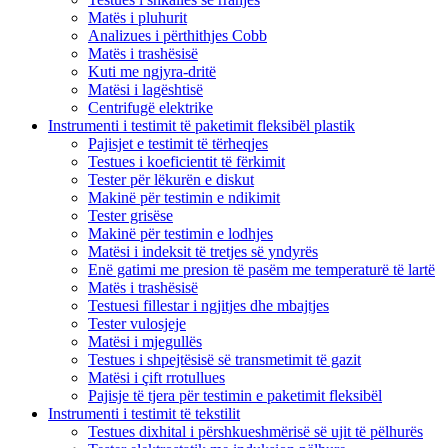
Matës i pluhurit
Analizues i përthithjes Cobb
Matës i trashësisë
Kuti me ngjyra-dritë
Matësi i lagështisë
Centrifugë elektrike
Instrumenti i testimit të paketimit fleksibël plastik
Pajisjet e testimit të tërheqjes
Testues i koeficientit të fërkimit
Tester për lëkurën e diskut
Makinë për testimin e ndikimit
Tester grisëse
Makinë për testimin e lodhjes
Matësi i indeksit të tretjes së yndyrës
Enë gatimi me presion të pasëm me temperaturë të lartë
Matës i trashësisë
Testuesi fillestar i ngjitjes dhe mbajtjes
Tester vulosjeje
Matësi i mjegullës
Testues i shpejtësisë së transmetimit të gazit
Matësi i çift rrotullues
Pajisje të tjera për testimin e paketimit fleksibël
Instrumenti i testimit të tekstilit
Testues dixhital i përshkueshmërisë së ujit të pëlhurës