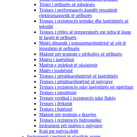
Tester i pëlhurës së mbulesës
Testues i performancës kundër rrezatimit
elektromagnetik të pëlhurës
Testues i rezistencës termike dhe lagështirës së
tekstilit
Testues i rritjes së temperaturës me infra të kuqe
të largët të pëlhurës
Matës dinamik i transmetueshmërisë së ujit të
lëngshëm të pëlhurës
Makinë për testimin e përkuljes së pëlhurës
Matësi i lagështisë
Matësit e indeksit të oksigjenit
Matës i trashësisë
Testues i përshkueshmërisë së lagështirës
Testues i qëndrueshmërisë së ngjyrave
Testues i rezistencës ndaj lagështirës në sipërfaqe
Testues i ngurtësisë
Testues vertikal i rezistencës ndaj flakës
Testues i fërkimit
Testues i butësisë
Makinë për testimin e tkurrjes
Testues i rezistencës hidrostatike
Instrument për matjen e ngjyrave
Kuti me ngjyra-dritë
Instrumenti i testimit të plastikës gome