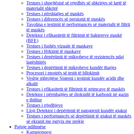
Testues i shpejtësisë së rrjedhës së shkrirjes së lartë të
materialit shkrirë
Testues i përshtatjes së maskës
Testues i diferencës së presionit të maskës
Tavolina e testimit të performancës së materialit të filtrit
të maskës
Detektor i efikasitetit të filtrimit të baktereve maskë
(BFE)
Testues i fushës vizuale të maskave
Testues i fërkimit të maskave
Testues i depërtimit të mikrobeve të rezistencës ndaj
lagështirës
Testues i depërtimit të mikrobeve kundër tharjes
Procesori i mostrës së testit të bllokimit
Veshje mbrojtëse Sistemi i testimit kundër acidit dhe
alkalit
Testues i efikasitetit të filtrimit të grimcave të maskës
Detektor i përmbajtjes së dioksidit të karbonit në gazin
e thithur
Testues i rrjedhjeve
Lloji Detektor i depërtimit të patogjenit kundër gjakut
Testues i performancës së depërtimit të gjakut të maskës
së ekranit me ngjyra me prekje
Pajisje ndihmëse
Kampionuesi