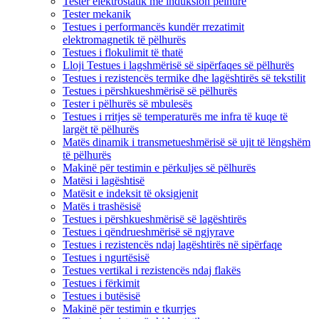
Tester elektrostatik me induksion pëlhure
Tester mekanik
Testues i performancës kundër rrezatimit
elektromagnetik të pëlhurës
Testues i flokulimit të thatë
Lloji Testues i lagshmërisë së sipërfaqes së pëlhurës
Testues i rezistencës termike dhe lagështirës së tekstilit
Testues i përshkueshmërisë së pëlhurës
Tester i pëlhurës së mbulesës
Testues i rritjes së temperaturës me infra të kuqe të
largët të pëlhurës
Matës dinamik i transmetueshmërisë së ujit të lëngshëm
të pëlhurës
Makinë për testimin e përkuljes së pëlhurës
Matësi i lagështisë
Matësit e indeksit të oksigjenit
Matës i trashësisë
Testues i përshkueshmërisë së lagështirës
Testues i qëndrueshmërisë së ngjyrave
Testues i rezistencës ndaj lagështirës në sipërfaqe
Testues i ngurtësisë
Testues vertikal i rezistencës ndaj flakës
Testues i fërkimit
Testues i butësisë
Makinë për testimin e tkurrjes