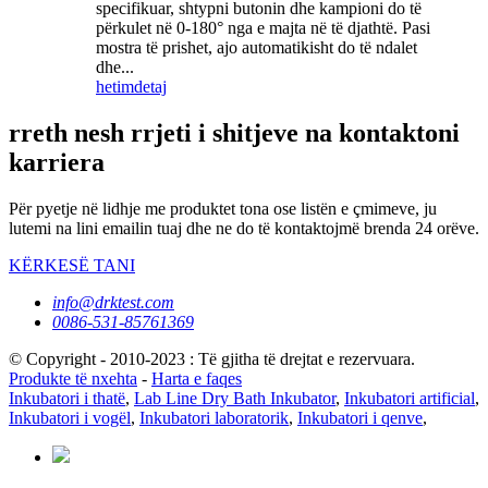
specifikuar, shtypni butonin dhe kampioni do të
përkulet në 0-180° nga e majta në të djathtë. Pasi
mostra të prishet, ajo automatikisht do të ndalet
dhe...
hetim
detaj
rreth nesh rrjeti i shitjeve na kontaktoni
karriera
Për pyetje në lidhje me produktet tona ose listën e çmimeve, ju
lutemi na lini emailin tuaj dhe ne do të kontaktojmë brenda 24 orëve.
KËRKESË TANI
info@drktest.com
0086-531-85761369
© Copyright - 2010-2023 : Të gjitha të drejtat e rezervuara.
Produkte të nxehta
-
Harta e faqes
Inkubatori i thatë
,
Lab Line Dry Bath Inkubator
,
Inkubatori artificial
,
Inkubatori i vogël
,
Inkubatori laboratorik
,
Inkubatori i qenve
,