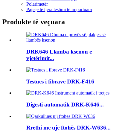
Polarimetër
Pajisje të tjera testimi të importuara
Produkte të veçuara
DRK646 Llamba ksenon e
vjetërimit...
Testues i fibrave DRK-F416
Digesti automatik DRK-K646...
Rrethi me ujë ftohës DRK-W636...