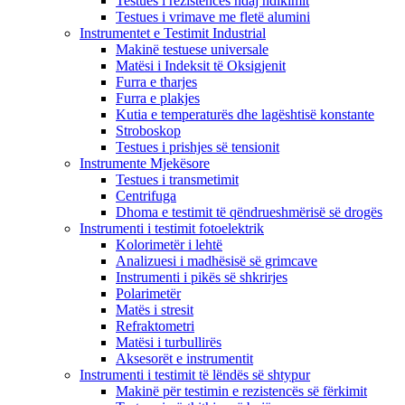
Testues i rezistencës ndaj ndikimit
Testues i vrimave me fletë alumini
Instrumentet e Testimit Industrial
Makinë testuese universale
Matësi i Indeksit të Oksigjenit
Furra e tharjes
Furra e plakjes
Kutia e temperaturës dhe lagështisë konstante
Stroboskop
Testues i prishjes së tensionit
Instrumente Mjekësore
Testues i transmetimit
Centrifuga
Dhoma e testimit të qëndrueshmërisë së drogës
Instrumenti i testimit fotoelektrik
Kolorimetër i lehtë
Analizuesi i madhësisë së grimcave
Instrumenti i pikës së shkrirjes
Polarimetër
Matës i stresit
Refraktometri
Matësi i turbullirës
Aksesorët e instrumentit
Instrumenti i testimit të lëndës së shtypur
Makinë për testimin e rezistencës së fërkimit