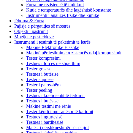
Furra me rezistencë të tipit kuti
Kutia e temperaturës dhe lagështisë konstante
Instrumenti i analizës fizike dhe kimike
Dhoma & Furra
Pajisja e përgatitjes së mostrës
Objekti i pastrimit
Mbetjet e pesticideve
Instrumenti i testimit të paketimit të letrës
Makinë Elektronike Elastike
Makinë për testimin e rezistencës ndaj kompresimit
Tester kompresimi
Testues i forcës në shpërthim
Tester grisëse
Testues i butësisë
Tester shpuese
Tester i palosshëm
Tester peeling
Testues i koeficientit të fërkimit
Testues i butësisë
Makinë testimi me rënie
Tester këndi i mur anësor të kartonit
Testues i ngurtësisë
Testues i bardhësisë
Matësi i përshkueshmërisë së ajrit
Testues i shkallës së rrahjes