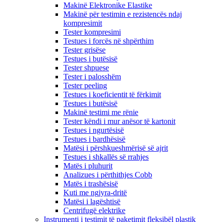
Makinë Elektronike Elastike
Makinë për testimin e rezistencës ndaj
kompresimit
Tester kompresimi
Testues i forcës në shpërthim
Tester grisëse
Testues i butësisë
Tester shpuese
Tester i palosshëm
Tester peeling
Testues i koeficientit të fërkimit
Testues i butësisë
Makinë testimi me rënie
Tester këndi i mur anësor të kartonit
Testues i ngurtësisë
Testues i bardhësisë
Matësi i përshkueshmërisë së ajrit
Testues i shkallës së rrahjes
Matës i pluhurit
Analizues i përthithjes Cobb
Matës i trashësisë
Kuti me ngjyra-dritë
Matësi i lagështisë
Centrifugë elektrike
Instrumenti i testimit të paketimit fleksibël plastik