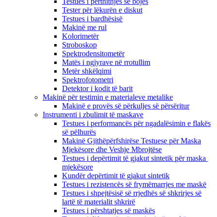
Testues i përthithjes së bojës
Tester për lëkurën e diskut
Testues i bardhësisë
Makinë me rul
Kolorimetër
Stroboskop
Spektrodensitometër
Matës i ngjyrave në rrotullim
Metër shkëlqimi
Spektrofotometri
Detektor i kodit të barit
Makinë për testimin e materialeve metalike
Makinë e provës së përkuljes së përsëritur
Instrumenti i zbulimit të maskave
Testues i performancës për ngadalësimin e flakës
së pëlhurës
Makinë Gjithëpërfshirëse Testuese për Maska
Mjekësore dhe Veshje Mbrojtëse
Testues i depërtimit të gjakut sintetik për maska ​​
mjekësore
Kundër depërtimit të gjakut sintetik
Testues i rezistencës së frymëmarrjes me maskë
Testues i shpejtësisë së rrjedhës së shkrirjes së
lartë të materialit shkrirë
Testues i përshtatjes së maskës