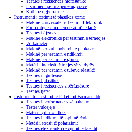
Testues i rezistencës hidrostatike
Instrument për matjen e ngjyrave
Kuti me ngjyra-dritë
Instrumenti i testimit të plastikës gome
Makinë Universale të Testimit Elektronik
Furra mbytëse me temperaturë të lartë
Testues i djegies
Makinë elektronike për testimin e tërheqjes
Vulkametër
Makinë për vullkanizimin e pllakave
Makinë për testimin e ndikimit
Makinë për testimin e gomës
Matësi i indeksit të tretjes së yndyrës
Makinë për testimin e tubave plastikë
Testues i ngurtësisë
Testues i plastikës
Testues i rezistencës sipërfaqësore
Testues tjetër
Instrumenti i Testimit të Paketimit Farmaceutik
Testues i performancës së paketimit
Tester vulosjeje
Matësi i çift rrotullues
Testues i ndikimit të topit në rënie
Matësi i stresit të polarizimit
Testues elektronik i devijimit të boshtit