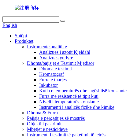
English
Shtëpi
Produktet
Instrumente analitike
Analizues i azotit Kjeldahl
Analizues yndyre
Dhoma/pajisjet e Testimit Mjedisor
Dhoma e testimit
Kromatograf
Furra e tharjes
Inkubator
Kutia e temperaturës dhe lagështisë konstante
Furra me rezistencë të tipit kuti
Niveli i temperaturës konstante
Instrumenti i analizës fizike dhe kimike
Dhoma & Furra
Pajisja e përgatitjes së mostrës
Objekti i pastrimit
Mbetjet e pesticideve
Instrumenti i testimit të paketimit të letrës