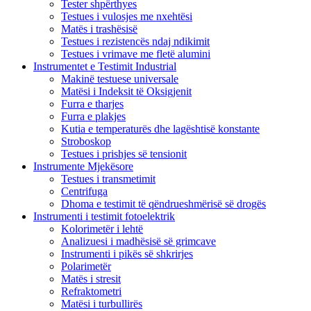
Tester shpërthyes
Testues i vulosjes me nxehtësi
Matës i trashësisë
Testues i rezistencës ndaj ndikimit
Testues i vrimave me fletë alumini
Instrumentet e Testimit Industrial
Makinë testuese universale
Matësi i Indeksit të Oksigjenit
Furra e tharjes
Furra e plakjes
Kutia e temperaturës dhe lagështisë konstante
Stroboskop
Testues i prishjes së tensionit
Instrumente Mjekësore
Testues i transmetimit
Centrifuga
Dhoma e testimit të qëndrueshmërisë së drogës
Instrumenti i testimit fotoelektrik
Kolorimetër i lehtë
Analizuesi i madhësisë së grimcave
Instrumenti i pikës së shkrirjes
Polarimetër
Matës i stresit
Refraktometri
Matësi i turbullirës