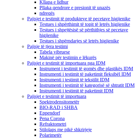
Kllapa e lidhur
Pllaka qendrore e presionit të unazës
ndreqës
Pajisjet e testimit të produkteve të pecetave higjienike
Testues i shpërthimit të topit të letrës higjienike
Testues i shpejtësisë së përthithjes së pecetave
higjienike
Testues i shpërndarjes së letrës higjienike
Pajisje të tjera testimi
Tabela vibruese
Makinë për testimin e lëkurës
Pajisjet e testimit të importuara nga IDM
Instrument i testimit të gomës dhe plastikës IDM
Instrumenti i testimit të paketimit fleksibël IDM
Instrumenti i testimit të tekstilit IDM
Instrumenti i testimit të kategorisë së shtratit IDM
Instrumenti i testimit të paketimit IDM
Pajisjet e testimit të importuara
Spektrodensitometër
BIO-RAD i SHBA
Eppendorf
Pena Corona
Refraktometri
Stilolaps me pikë shkrirjeje
Polarimetër