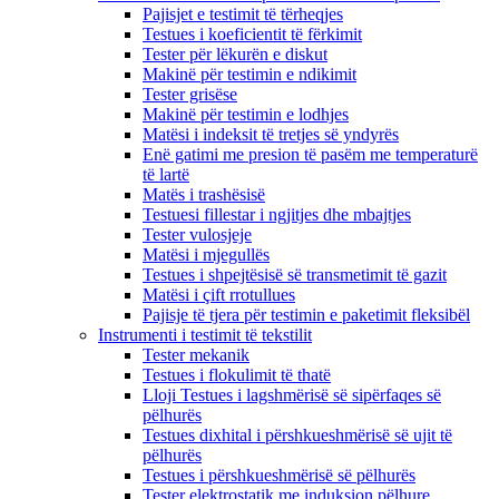
Pajisjet e testimit të tërheqjes
Testues i koeficientit të fërkimit
Tester për lëkurën e diskut
Makinë për testimin e ndikimit
Tester grisëse
Makinë për testimin e lodhjes
Matësi i indeksit të tretjes së yndyrës
Enë gatimi me presion të pasëm me temperaturë
të lartë
Matës i trashësisë
Testuesi fillestar i ngjitjes dhe mbajtjes
Tester vulosjeje
Matësi i mjegullës
Testues i shpejtësisë së transmetimit të gazit
Matësi i çift rrotullues
Pajisje të tjera për testimin e paketimit fleksibël
Instrumenti i testimit të tekstilit
Tester mekanik
Testues i flokulimit të thatë
Lloji Testues i lagshmërisë së sipërfaqes së
pëlhurës
Testues dixhital i përshkueshmërisë së ujit të
pëlhurës
Testues i përshkueshmërisë së pëlhurës
Tester elektrostatik me induksion pëlhure