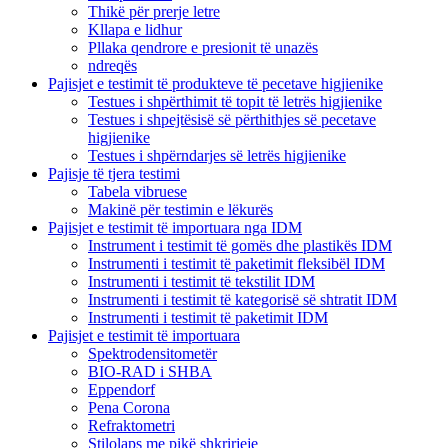
Thikë për prerje letre
Kllapa e lidhur
Pllaka qendrore e presionit të unazës
ndreqës
Pajisjet e testimit të produkteve të pecetave higjienike
Testues i shpërthimit të topit të letrës higjienike
Testues i shpejtësisë së përthithjes së pecetave
higjienike
Testues i shpërndarjes së letrës higjienike
Pajisje të tjera testimi
Tabela vibruese
Makinë për testimin e lëkurës
Pajisjet e testimit të importuara nga IDM
Instrument i testimit të gomës dhe plastikës IDM
Instrumenti i testimit të paketimit fleksibël IDM
Instrumenti i testimit të tekstilit IDM
Instrumenti i testimit të kategorisë së shtratit IDM
Instrumenti i testimit të paketimit IDM
Pajisjet e testimit të importuara
Spektrodensitometër
BIO-RAD i SHBA
Eppendorf
Pena Corona
Refraktometri
Stilolaps me pikë shkrirjeje