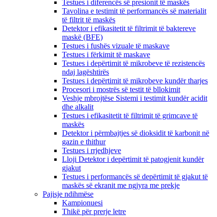
Testues i diferencës së presionit të maskës
Tavolina e testimit të performancës së materialit
të filtrit të maskës
Detektor i efikasitetit të filtrimit të baktereve
maskë (BFE)
Testues i fushës vizuale të maskave
Testues i fërkimit të maskave
Testues i depërtimit të mikrobeve të rezistencës
ndaj lagështirës
Testues i depërtimit të mikrobeve kundër tharjes
Procesori i mostrës së testit të bllokimit
Veshje mbrojtëse Sistemi i testimit kundër acidit
dhe alkalit
Testues i efikasitetit të filtrimit të grimcave të
maskës
Detektor i përmbajtjes së dioksidit të karbonit në
gazin e thithur
Testues i rrjedhjeve
Lloji Detektor i depërtimit të patogjenit kundër
gjakut
Testues i performancës së depërtimit të gjakut të
maskës së ekranit me ngjyra me prekje
Pajisje ndihmëse
Kampionuesi
Thikë për prerje letre