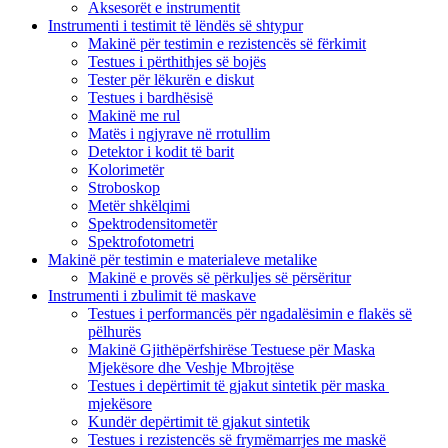
Aksesorët e instrumentit
Instrumenti i testimit të lëndës së shtypur
Makinë për testimin e rezistencës së fërkimit
Testues i përthithjes së bojës
Tester për lëkurën e diskut
Testues i bardhësisë
Makinë me rul
Matës i ngjyrave në rrotullim
Detektor i kodit të barit
Kolorimetër
Stroboskop
Metër shkëlqimi
Spektrodensitometër
Spektrofotometri
Makinë për testimin e materialeve metalike
Makinë e provës së përkuljes së përsëritur
Instrumenti i zbulimit të maskave
Testues i performancës për ngadalësimin e flakës së
pëlhurës
Makinë Gjithëpërfshirëse Testuese për Maska
Mjekësore dhe Veshje Mbrojtëse
Testues i depërtimit të gjakut sintetik për maska ​​
mjekësore
Kundër depërtimit të gjakut sintetik
Testues i rezistencës së frymëmarrjes me maskë