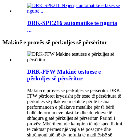
DRK-SPE216 automatike të ngurta
...
Makinë e provës së përkuljes së përsëritur
DRK-FFW Makinë testuese e
përkuljes së përsëritur
Makina e provës së përkuljes së përsëritur DRK-
FFW përdoret kryesisht për teste të përsëritura të
përkuljes së pllakave metalike për të testuar
performancën e pllakave metalike për t'i bërë
ballë deformimeve plastike dhe defekteve të
shfaqura gjatë përkuljes së përsëritur. Parimi i
provës: Mbërtheni një kampion të një specifikimi
të caktuar përmes një vegla të posaçme dhe
shtrëngoni atë në dy nofulla të madhësisë së