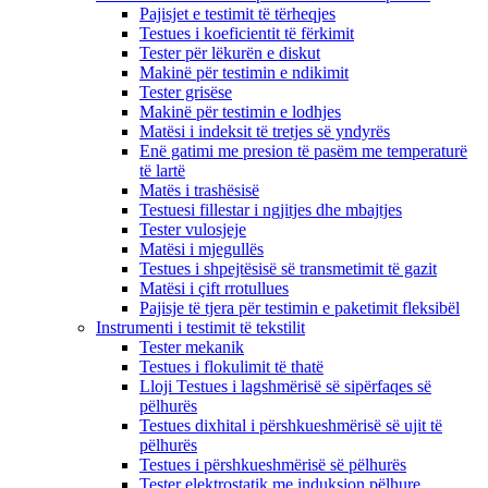
Pajisjet e testimit të tërheqjes
Testues i koeficientit të fërkimit
Tester për lëkurën e diskut
Makinë për testimin e ndikimit
Tester grisëse
Makinë për testimin e lodhjes
Matësi i indeksit të tretjes së yndyrës
Enë gatimi me presion të pasëm me temperaturë
të lartë
Matës i trashësisë
Testuesi fillestar i ngjitjes dhe mbajtjes
Tester vulosjeje
Matësi i mjegullës
Testues i shpejtësisë së transmetimit të gazit
Matësi i çift rrotullues
Pajisje të tjera për testimin e paketimit fleksibël
Instrumenti i testimit të tekstilit
Tester mekanik
Testues i flokulimit të thatë
Lloji Testues i lagshmërisë së sipërfaqes së
pëlhurës
Testues dixhital i përshkueshmërisë së ujit të
pëlhurës
Testues i përshkueshmërisë së pëlhurës
Tester elektrostatik me induksion pëlhure