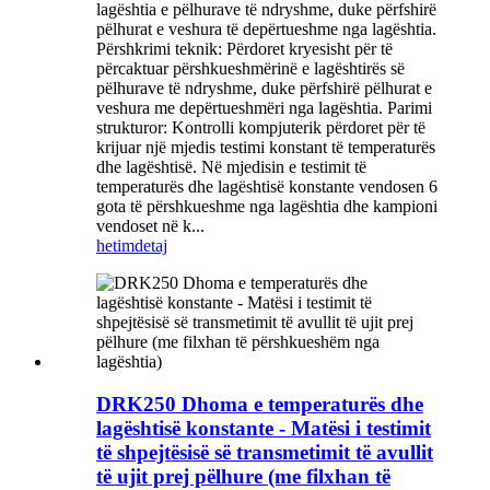
lagështia e pëlhurave të ndryshme, duke përfshirë
pëlhurat e veshura të depërtueshme nga lagështia.
Përshkrimi teknik: Përdoret kryesisht për të
përcaktuar përshkueshmërinë e lagështirës së
pëlhurave të ndryshme, duke përfshirë pëlhurat e
veshura me depërtueshmëri nga lagështia. Parimi
strukturor: Kontrolli kompjuterik përdoret për të
krijuar një mjedis testimi konstant të temperaturës
dhe lagështisë. Në mjedisin e testimit të
temperaturës dhe lagështisë konstante vendosen 6
gota të përshkueshme nga lagështia dhe kampioni
vendoset në k...
hetim
detaj
DRK250 Dhoma e temperaturës dhe
lagështisë konstante - Matësi i testimit
të shpejtësisë së transmetimit të avullit
të ujit prej pëlhure (me filxhan të