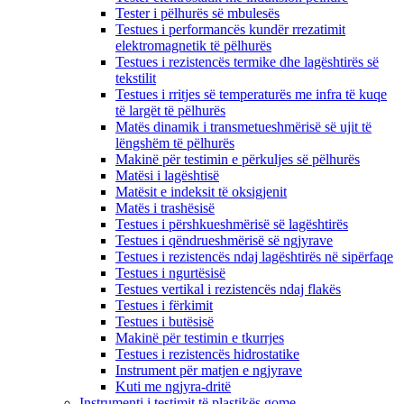
Tester i pëlhurës së mbulesës
Testues i performancës kundër rrezatimit
elektromagnetik të pëlhurës
Testues i rezistencës termike dhe lagështirës së
tekstilit
Testues i rritjes së temperaturës me infra të kuqe
të largët të pëlhurës
Matës dinamik i transmetueshmërisë së ujit të
lëngshëm të pëlhurës
Makinë për testimin e përkuljes së pëlhurës
Matësi i lagështisë
Matësit e indeksit të oksigjenit
Matës i trashësisë
Testues i përshkueshmërisë së lagështirës
Testues i qëndrueshmërisë së ngjyrave
Testues i rezistencës ndaj lagështirës në sipërfaqe
Testues i ngurtësisë
Testues vertikal i rezistencës ndaj flakës
Testues i fërkimit
Testues i butësisë
Makinë për testimin e tkurrjes
Testues i rezistencës hidrostatike
Instrument për matjen e ngjyrave
Kuti me ngjyra-dritë
Instrumenti i testimit të plastikës gome