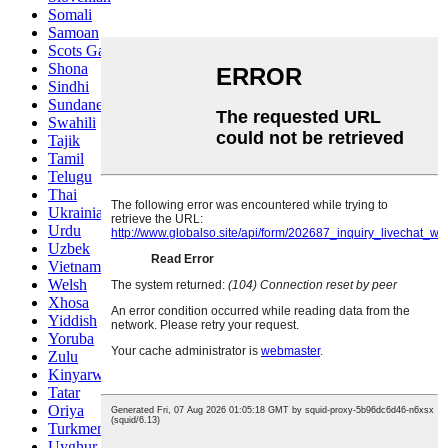
Somali
Samoan
Scots Gaelic
Shona
Sindhi
Sundanese
Swahili
Tajik
Tamil
Telugu
Thai
Ukrainian
Urdu
Uzbek
Vietnamese
Welsh
Xhosa
Yiddish
Yoruba
Zulu
Kinyarwanda
Tatar
Oriya
Turkmen
Uyghur