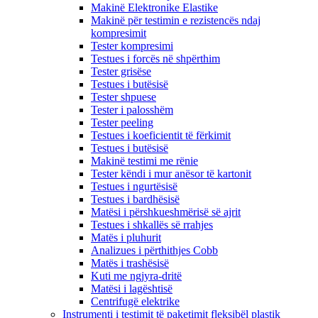
Makinë Elektronike Elastike
Makinë për testimin e rezistencës ndaj
kompresimit
Tester kompresimi
Testues i forcës në shpërthim
Tester grisëse
Testues i butësisë
Tester shpuese
Tester i palosshëm
Tester peeling
Testues i koeficientit të fërkimit
Testues i butësisë
Makinë testimi me rënie
Tester këndi i mur anësor të kartonit
Testues i ngurtësisë
Testues i bardhësisë
Matësi i përshkueshmërisë së ajrit
Testues i shkallës së rrahjes
Matës i pluhurit
Analizues i përthithjes Cobb
Matës i trashësisë
Kuti me ngjyra-dritë
Matësi i lagështisë
Centrifugë elektrike
Instrumenti i testimit të paketimit fleksibël plastik