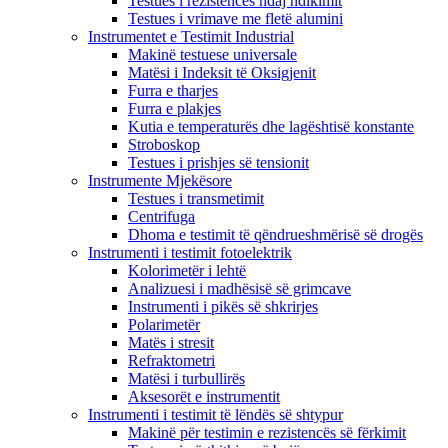
Testues i rezistencës ndaj ndikimit
Testues i vrimave me fletë alumini
Instrumentet e Testimit Industrial
Makinë testuese universale
Matësi i Indeksit të Oksigjenit
Furra e tharjes
Furra e plakjes
Kutia e temperaturës dhe lagështisë konstante
Stroboskop
Testues i prishjes së tensionit
Instrumente Mjekësore
Testues i transmetimit
Centrifuga
Dhoma e testimit të qëndrueshmërisë së drogës
Instrumenti i testimit fotoelektrik
Kolorimetër i lehtë
Analizuesi i madhësisë së grimcave
Instrumenti i pikës së shkrirjes
Polarimetër
Matës i stresit
Refraktometri
Matësi i turbullirës
Aksesorët e instrumentit
Instrumenti i testimit të lëndës së shtypur
Makinë për testimin e rezistencës së fërkimit