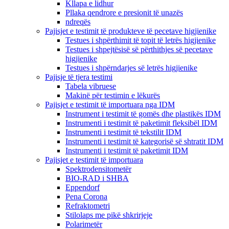
Kllapa e lidhur
Pllaka qendrore e presionit të unazës
ndreqës
Pajisjet e testimit të produkteve të pecetave higjienike
Testues i shpërthimit të topit të letrës higjienike
Testues i shpejtësisë së përthithjes së pecetave
higjienike
Testues i shpërndarjes së letrës higjienike
Pajisje të tjera testimi
Tabela vibruese
Makinë për testimin e lëkurës
Pajisjet e testimit të importuara nga IDM
Instrument i testimit të gomës dhe plastikës IDM
Instrumenti i testimit të paketimit fleksibël IDM
Instrumenti i testimit të tekstilit IDM
Instrumenti i testimit të kategorisë së shtratit IDM
Instrumenti i testimit të paketimit IDM
Pajisjet e testimit të importuara
Spektrodensitometër
BIO-RAD i SHBA
Eppendorf
Pena Corona
Refraktometri
Stilolaps me pikë shkrirjeje
Polarimetër