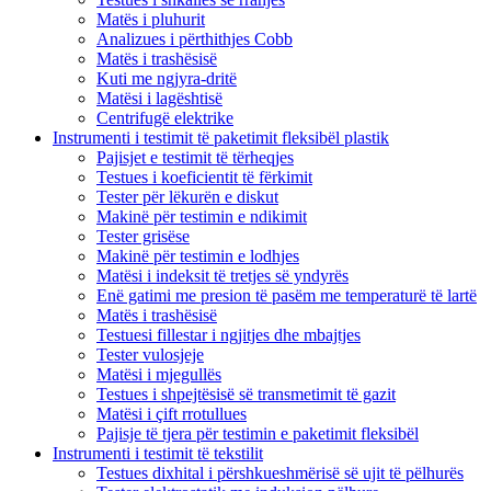
Matës i pluhurit
Analizues i përthithjes Cobb
Matës i trashësisë
Kuti me ngjyra-dritë
Matësi i lagështisë
Centrifugë elektrike
Instrumenti i testimit të paketimit fleksibël plastik
Pajisjet e testimit të tërheqjes
Testues i koeficientit të fërkimit
Tester për lëkurën e diskut
Makinë për testimin e ndikimit
Tester grisëse
Makinë për testimin e lodhjes
Matësi i indeksit të tretjes së yndyrës
Enë gatimi me presion të pasëm me temperaturë të lartë
Matës i trashësisë
Testuesi fillestar i ngjitjes dhe mbajtjes
Tester vulosjeje
Matësi i mjegullës
Testues i shpejtësisë së transmetimit të gazit
Matësi i çift rrotullues
Pajisje të tjera për testimin e paketimit fleksibël
Instrumenti i testimit të tekstilit
Testues dixhital i përshkueshmërisë së ujit të pëlhurës