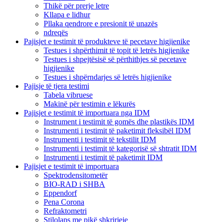
Thikë për prerje letre
Kllapa e lidhur
Pllaka qendrore e presionit të unazës
ndreqës
Pajisjet e testimit të produkteve të pecetave higjienike
Testues i shpërthimit të topit të letrës higjienike
Testues i shpejtësisë së përthithjes së pecetave
higjienike
Testues i shpërndarjes së letrës higjienike
Pajisje të tjera testimi
Tabela vibruese
Makinë për testimin e lëkurës
Pajisjet e testimit të importuara nga IDM
Instrument i testimit të gomës dhe plastikës IDM
Instrumenti i testimit të paketimit fleksibël IDM
Instrumenti i testimit të tekstilit IDM
Instrumenti i testimit të kategorisë së shtratit IDM
Instrumenti i testimit të paketimit IDM
Pajisjet e testimit të importuara
Spektrodensitometër
BIO-RAD i SHBA
Eppendorf
Pena Corona
Refraktometri
Stilolaps me pikë shkrirjeje