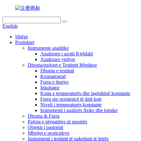
English
Shtëpi
Produktet
Instrumente analitike
Analizues i azotit Kjeldahl
Analizues yndyre
Dhoma/pajisjet e Testimit Mjedisor
Dhoma e testimit
Kromatograf
Furra e tharjes
Inkubator
Kutia e temperaturës dhe lagështisë konstante
Furra me rezistencë të tipit kuti
Niveli i temperaturës konstante
Instrumenti i analizës fizike dhe kimike
Dhoma & Furra
Pajisja e përgatitjes së mostrës
Objekti i pastrimit
Mbetjet e pesticideve
Instrumenti i testimit të paketimit të letrës