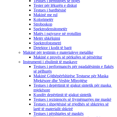
Testues i përthithjes së bojës
Tester për lëkurën e diskut
Testues i bardhësisë
Makinë me rul
Kolorimetër
Stroboskop
Spektrodensitometër
Matës i ngjyrave në rrotullim
Metër shkëlqimi
Spektrofotometri
Detektor i kodit të barit
Makinë për testimin e materialeve metalike
Makinë e provës së përkuljes së përsëritur
Instrumenti i zbulimit të maskave
Testues i performancës për ngadalësimin e flakës
së pëlhurës
Makinë Gjithëpërfshirëse Testuese për Maska
Mjekësore dhe Veshje Mbrojtëse
Testues i depërtimit të gjakut sintetik për maska ​​
mjekësore
Kundër depërtimit të gjakut sintetik
Testues i rezistencës së frymëmarrjes me maskë
Testues i shpejtësisë së rrjedhës së shkrirjes së
lartë të materialit shkrirë
Testues i përshtatjes së maskës