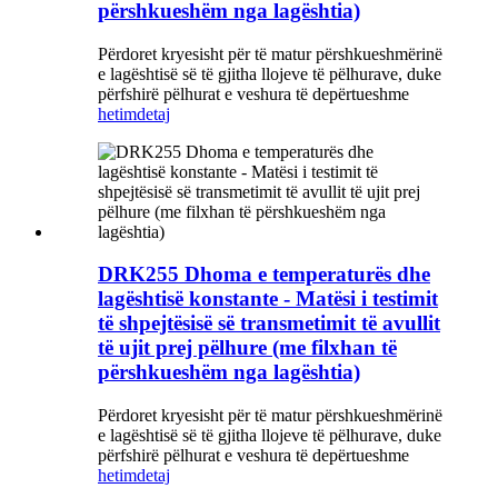
përshkueshëm nga lagështia)
Përdoret kryesisht për të matur përshkueshmërinë
e lagështisë së të gjitha llojeve të pëlhurave, duke
përfshirë pëlhurat e veshura të depërtueshme
hetim
detaj
DRK255 Dhoma e temperaturës dhe
lagështisë konstante - Matësi i testimit
të shpejtësisë së transmetimit të avullit
të ujit prej pëlhure (me filxhan të
përshkueshëm nga lagështia)
Përdoret kryesisht për të matur përshkueshmërinë
e lagështisë së të gjitha llojeve të pëlhurave, duke
përfshirë pëlhurat e veshura të depërtueshme
hetim
detaj