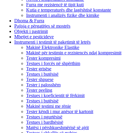
Furra me rezistencë të tipit kuti
Kutia e temperaturës dhe lagështisë konstante
Instrumenti i analizës fizike dhe kimike
Dhoma & Furra
Pajisja e përgatitjes së mostrës
Objekti i pastrimit
Mbetjet e pesticideve
Instrumenti i testimit të paketimit të letrës
Makinë Elektronike Elastike
Makinë për testimin e rezistencës ndaj kompresimit
Tester kompresimi
Testues i forcës në shpërthim
Tester grisëse
Testues i butësisë
Tester shpuese
Tester i palosshëm
Tester peeling
Testues i koeficientit të fërkimit
Testues i butësisë
Makinë testimi me rënie
Tester këndi i mur anësor të kartonit
Testues i ngurtësisë
Testues i bardhësisë
Matësi i përshkueshmërisë së ajrit
Testues i shkallës së rrahjes