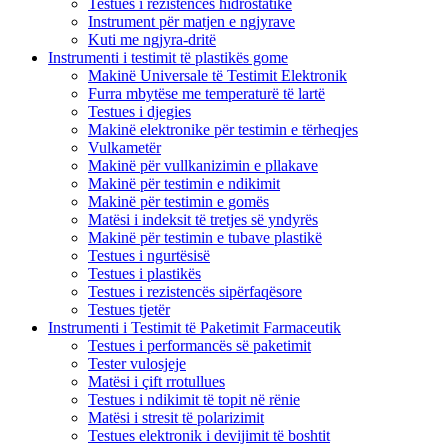
Testues i rezistencës hidrostatike
Instrument për matjen e ngjyrave
Kuti me ngjyra-dritë
Instrumenti i testimit të plastikës gome
Makinë Universale të Testimit Elektronik
Furra mbytëse me temperaturë të lartë
Testues i djegies
Makinë elektronike për testimin e tërheqjes
Vulkametër
Makinë për vullkanizimin e pllakave
Makinë për testimin e ndikimit
Makinë për testimin e gomës
Matësi i indeksit të tretjes së yndyrës
Makinë për testimin e tubave plastikë
Testues i ngurtësisë
Testues i plastikës
Testues i rezistencës sipërfaqësore
Testues tjetër
Instrumenti i Testimit të Paketimit Farmaceutik
Testues i performancës së paketimit
Tester vulosjeje
Matësi i çift rrotullues
Testues i ndikimit të topit në rënie
Matësi i stresit të polarizimit
Testues elektronik i devijimit të boshtit