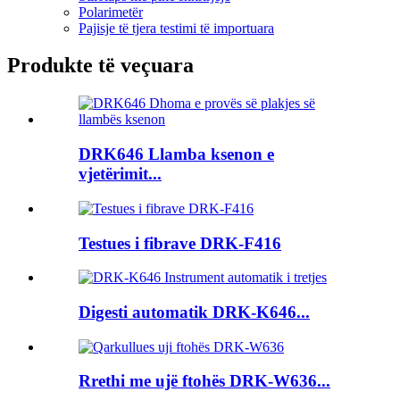
Polarimetër
Pajisje të tjera testimi të importuara
Produkte të veçuara
DRK646 Llamba ksenon e
vjetërimit...
Testues i fibrave DRK-F416
Digesti automatik DRK-K646...
Rrethi me ujë ftohës DRK-W636...