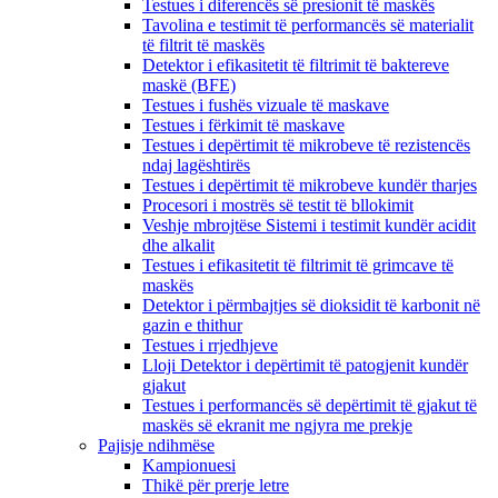
Testues i diferencës së presionit të maskës
Tavolina e testimit të performancës së materialit
të filtrit të maskës
Detektor i efikasitetit të filtrimit të baktereve
maskë (BFE)
Testues i fushës vizuale të maskave
Testues i fërkimit të maskave
Testues i depërtimit të mikrobeve të rezistencës
ndaj lagështirës
Testues i depërtimit të mikrobeve kundër tharjes
Procesori i mostrës së testit të bllokimit
Veshje mbrojtëse Sistemi i testimit kundër acidit
dhe alkalit
Testues i efikasitetit të filtrimit të grimcave të
maskës
Detektor i përmbajtjes së dioksidit të karbonit në
gazin e thithur
Testues i rrjedhjeve
Lloji Detektor i depërtimit të patogjenit kundër
gjakut
Testues i performancës së depërtimit të gjakut të
maskës së ekranit me ngjyra me prekje
Pajisje ndihmëse
Kampionuesi
Thikë për prerje letre