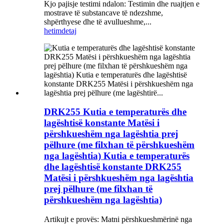
Kjo pajisje testimi ndalon: Testimin dhe ruajtjen e
mostrave të substancave të ndezshme,
shpërthyese dhe të avullueshme,...
hetim
detaj
DRK255 Kutia e temperaturës dhe
lagështisë konstante Matësi i
përshkueshëm nga lagështia prej
pëlhure (me filxhan të përshkueshëm
nga lagështia) Kutia e temperaturës
dhe lagështisë konstante DRK255
Matësi i përshkueshëm nga lagështia
prej pëlhure (me filxhan të
përshkueshëm nga lagështia)
Artikujt e provës: Matni përshkueshmërinë nga