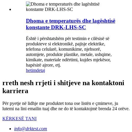
Dhoma e temperaturës dhe lagështisë
konstante DRK-LHS-SC
Është i përshtatshëm për testimin e cilësisë së
produkteve si elektronikë, pajisje elektrike,
telefona celularë, komunikime, njehsorë,
automjete, produkte plastike, metale, ushqime,
kimikate, materiale ndërtimi, kujdes mjekësor,
hapësirë ​​ajrore, etj.
hetim
detaj
rreth nesh rrjeti i shitjeve na kontaktoni
karriera
Për pyetje në lidhje me produktet tona ose listën e çmimeve, ju
lutemi na lini emailin tuaj dhe ne do të kontaktojmë brenda 24 orëve.
KËRKESË TANI
info@drktest.com