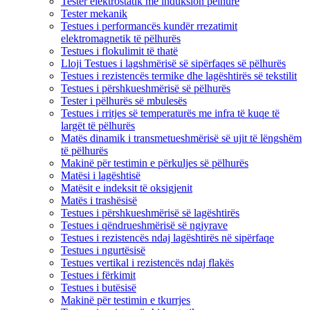
Tester elektrostatik me induksion pëlhure
Tester mekanik
Testues i performancës kundër rrezatimit
elektromagnetik të pëlhurës
Testues i flokulimit të thatë
Lloji Testues i lagshmërisë së sipërfaqes së pëlhurës
Testues i rezistencës termike dhe lagështirës së tekstilit
Testues i përshkueshmërisë së pëlhurës
Tester i pëlhurës së mbulesës
Testues i rritjes së temperaturës me infra të kuqe të
largët të pëlhurës
Matës dinamik i transmetueshmërisë së ujit të lëngshëm
të pëlhurës
Makinë për testimin e përkuljes së pëlhurës
Matësi i lagështisë
Matësit e indeksit të oksigjenit
Matës i trashësisë
Testues i përshkueshmërisë së lagështirës
Testues i qëndrueshmërisë së ngjyrave
Testues i rezistencës ndaj lagështirës në sipërfaqe
Testues i ngurtësisë
Testues vertikal i rezistencës ndaj flakës
Testues i fërkimit
Testues i butësisë
Makinë për testimin e tkurrjes