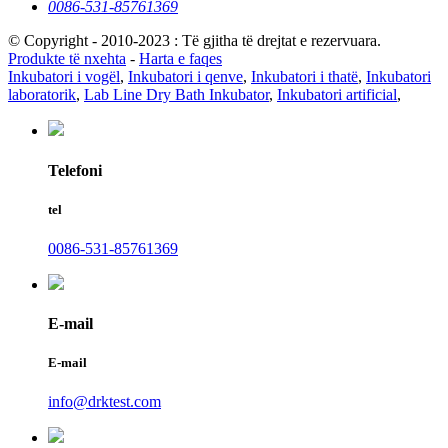
0086-531-85761369
© Copyright - 2010-2023 : Të gjitha të drejtat e rezervuara.
Produkte të nxehta
-
Harta e faqes
Inkubatori i vogël
,
Inkubatori i qenve
,
Inkubatori i thatë
,
Inkubatori
laboratorik
,
Lab Line Dry Bath Inkubator
,
Inkubatori artificial
,
Telefoni
tel
0086-531-85761369
E-mail
E-mail
info@drktest.com