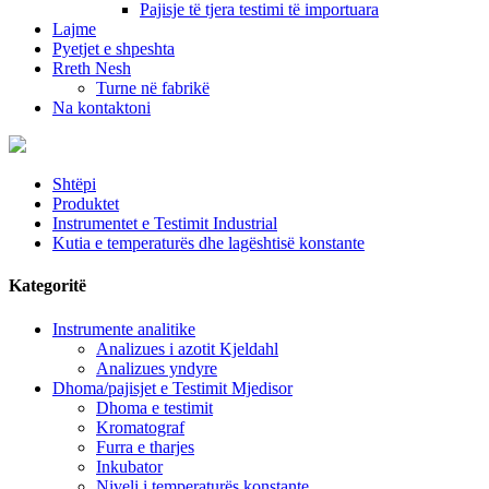
Pajisje të tjera testimi të importuara
Lajme
Pyetjet e shpeshta
Rreth Nesh
Turne në fabrikë
Na kontaktoni
Shtëpi
Produktet
Instrumentet e Testimit Industrial
Kutia e temperaturës dhe lagështisë konstante
Kategoritë
Instrumente analitike
Analizues i azotit Kjeldahl
Analizues yndyre
Dhoma/pajisjet e Testimit Mjedisor
Dhoma e testimit
Kromatograf
Furra e tharjes
Inkubator
Niveli i temperaturës konstante