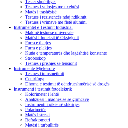
Tester shpërthyes
Testues i vulosjes me nxehtësi
Matës i trashësisë
Testues i rezistencës ndaj ndikimit
Testues i vrimave me fletë alumini
Instrumentet e Testimit Industrial
Makinë testuese universale
Matësi i Indeksit të Oksigjenit
Furra e tharjes
Furra e plakjes
Kutia e temperaturës dhe lagështisë konstante
Stroboskop
Testues i prishjes së tensionit
Instrumente Mjekësore
Testues i transmetimit
Centrifuga
Dhoma e testimit të qëndrueshmërisë së drogës
Instrumenti i testimit fotoelektrik
Kolorimetër i lehtë
Analizuesi i madhësisë së grimcave
Instrumenti i pikës së shkrirjes
Polarimetër
Matës i stresit
Refraktometri
Matësi i turbullirës