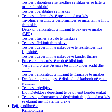
Testues i shpejtësisë së rrjedhës së shkrirjes së lartë të
materialit shkrirë
Testues i përshtatjes së maskës
Testues i diferencës së presionit të maskës
Tavolina e testimit të performancës së materialit të filtrit
të maskës
Detektor i efikasitetit të filtrimit të baktereve maskë
(BFE)
Testues i fushës vizuale të maskave
Testues i fërkimit të maskave
Testues i depërtimit të mikrobeve të rezistencës ndaj
lagështirës
Testues i depërtimit të mikrobeve kundër tharjes
Procesori i mostrës së testit të bllokimit
Veshje mbrojtëse Sistemi i testimit kundër acidit dhe
alkalit
Testues i efikasitetit të filtrimit të grimcave të maskës
Detektor i përmbajtjes së dioksidit të karbonit në gazin
e thithur
Testues i rrjedhjeve
Lloji Detektor i depërtimit të patogjenit kundër gjakut
Testues i performancës së depërtimit të gjakut të maskës
së ekranit me ngjyra me prekje
Pajisje ndihmëse
Kampionuesi