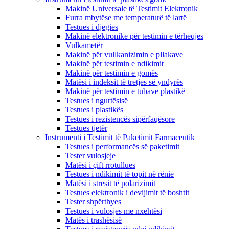
Makinë Universale të Testimit Elektronik
Furra mbytëse me temperaturë të lartë
Testues i djegies
Makinë elektronike për testimin e tërheqjes
Vulkametër
Makinë për vullkanizimin e pllakave
Makinë për testimin e ndikimit
Makinë për testimin e gomës
Matësi i indeksit të tretjes së yndyrës
Makinë për testimin e tubave plastikë
Testues i ngurtësisë
Testues i plastikës
Testues i rezistencës sipërfaqësore
Testues tjetër
Instrumenti i Testimit të Paketimit Farmaceutik
Testues i performancës së paketimit
Tester vulosjeje
Matësi i çift rrotullues
Testues i ndikimit të topit në rënie
Matësi i stresit të polarizimit
Testues elektronik i devijimit të boshtit
Tester shpërthyes
Testues i vulosjes me nxehtësi
Matës i trashësisë