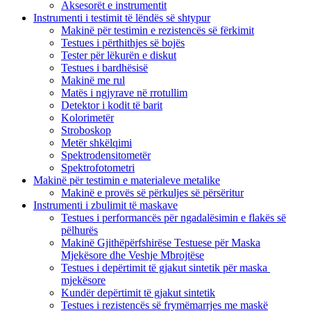
Aksesorët e instrumentit
Instrumenti i testimit të lëndës së shtypur
Makinë për testimin e rezistencës së fërkimit
Testues i përthithjes së bojës
Tester për lëkurën e diskut
Testues i bardhësisë
Makinë me rul
Matës i ngjyrave në rrotullim
Detektor i kodit të barit
Kolorimetër
Stroboskop
Metër shkëlqimi
Spektrodensitometër
Spektrofotometri
Makinë për testimin e materialeve metalike
Makinë e provës së përkuljes së përsëritur
Instrumenti i zbulimit të maskave
Testues i performancës për ngadalësimin e flakës së
pëlhurës
Makinë Gjithëpërfshirëse Testuese për Maska
Mjekësore dhe Veshje Mbrojtëse
Testues i depërtimit të gjakut sintetik për maska ​​
mjekësore
Kundër depërtimit të gjakut sintetik
Testues i rezistencës së frymëmarrjes me maskë