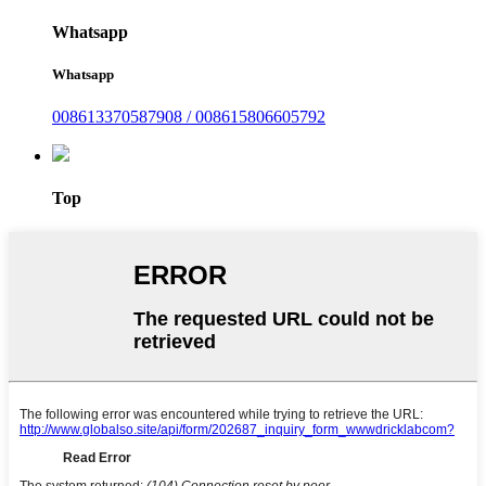
Whatsapp
Whatsapp
008613370587908 / 008615806605792
Top