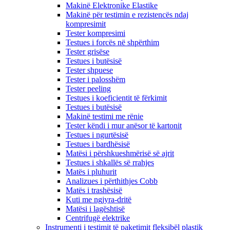
Makinë Elektronike Elastike
Makinë për testimin e rezistencës ndaj
kompresimit
Tester kompresimi
Testues i forcës në shpërthim
Tester grisëse
Testues i butësisë
Tester shpuese
Tester i palosshëm
Tester peeling
Testues i koeficientit të fërkimit
Testues i butësisë
Makinë testimi me rënie
Tester këndi i mur anësor të kartonit
Testues i ngurtësisë
Testues i bardhësisë
Matësi i përshkueshmërisë së ajrit
Testues i shkallës së rrahjes
Matës i pluhurit
Analizues i përthithjes Cobb
Matës i trashësisë
Kuti me ngjyra-dritë
Matësi i lagështisë
Centrifugë elektrike
Instrumenti i testimit të paketimit fleksibël plastik