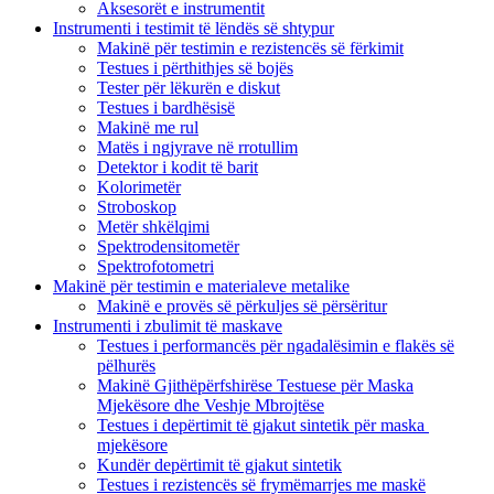
Aksesorët e instrumentit
Instrumenti i testimit të lëndës së shtypur
Makinë për testimin e rezistencës së fërkimit
Testues i përthithjes së bojës
Tester për lëkurën e diskut
Testues i bardhësisë
Makinë me rul
Matës i ngjyrave në rrotullim
Detektor i kodit të barit
Kolorimetër
Stroboskop
Metër shkëlqimi
Spektrodensitometër
Spektrofotometri
Makinë për testimin e materialeve metalike
Makinë e provës së përkuljes së përsëritur
Instrumenti i zbulimit të maskave
Testues i performancës për ngadalësimin e flakës së
pëlhurës
Makinë Gjithëpërfshirëse Testuese për Maska
Mjekësore dhe Veshje Mbrojtëse
Testues i depërtimit të gjakut sintetik për maska ​​
mjekësore
Kundër depërtimit të gjakut sintetik
Testues i rezistencës së frymëmarrjes me maskë