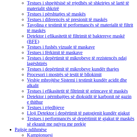
Testues i shpejtësisë së rrjedhës së shkrirjes së lartë të
materialit shkrirë
Testues i përshtatjes së maskës
Testues i diferencës së presionit të maskës
Tavolina e testimit të performancës së materialit të filtrit
të maskës
Detektor i efikasitetit të filtrimit të baktereve maskë
(BFE)
Testues i fushës vizuale të maskave
Testues i fërkimit të maskave
Testues i depërtimit të mikrobeve të rezistencës ndaj
lagështirës
Testues i depërtimit të mikrobeve kundër tharjes
Procesori i mostrës së testit të bllokimit
Veshje mbrojtëse Sistemi i testimit kundër acidit dhe
alkalit
Testues i efikasitetit të filtrimit të grimcave të maskës
Detektor i përmbajtjes së dioksidit të karbonit në gazin
e thithur
Testues i rrjedhjeve
Lloji Detektor i depërtimit të patogjenit kundër gjakut
Testues i performancës së depërtimit të gjakut të maskës
së ekranit me ngjyra me prekje
Pajisje ndihmëse
Kampionuesi