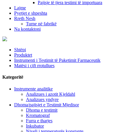
Pajisje të tjera testimi të importuara
Lajme
Pyetjet e shpeshta
Rreth Nesh
Turne në fabrikë
Na kontaktoni
Shtëpi
Produktet
Instrumenti i Testimit të Paketimit Farmaceutik
Matësi i çift rrotullues
Kategoritë
Instrumente analitike
Analizues i azotit Kjeldahl
Analizues yndyre
Dhoma/pajisjet e Testimit Mjedisor
Dhoma e testimit
Kromatograf
Furra e tharjes
Inkubator
Niveli i temperaturës konstante