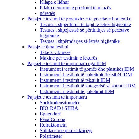
Kllapa e lidhur
Pllaka qendrore e presionit të unazës
ndreqës
Pajisjet e testimit të produkteve të pecetave higjienike
Testues i shpërthimit të topit të letrës higjienike
Testues i shpejtësisë së përthithjes së pecetave
higjienike
Testues i shpërndarjes së letrës higjienike
Pajisje të tjera testimi
Tabela vibruese
Makinë për testimin e lëkurës
Pajisjet e testimit të importuara nga IDM
Instrument i testimit të gomës dhe plastikës IDM
Instrumenti i testimit të paketimit fleksibël IDM
Instrumenti i testimit të tekstilit IDM
Instrumenti i testimit të kategorisë së shtratit IDM
Instrumenti i testimit të paketimit IDM
Pajisjet e testimit të importuara
Spektrodensitometër
BIO-RAD i SHBA
Eppendorf
Pena Corona
Refraktometri
Stilolaps me pikë shkrirjeje
Polarimetër