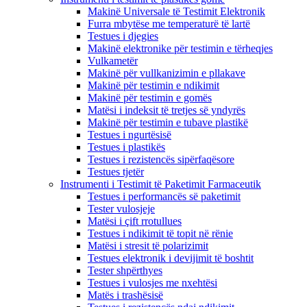
Makinë Universale të Testimit Elektronik
Furra mbytëse me temperaturë të lartë
Testues i djegies
Makinë elektronike për testimin e tërheqjes
Vulkametër
Makinë për vullkanizimin e pllakave
Makinë për testimin e ndikimit
Makinë për testimin e gomës
Matësi i indeksit të tretjes së yndyrës
Makinë për testimin e tubave plastikë
Testues i ngurtësisë
Testues i plastikës
Testues i rezistencës sipërfaqësore
Testues tjetër
Instrumenti i Testimit të Paketimit Farmaceutik
Testues i performancës së paketimit
Tester vulosjeje
Matësi i çift rrotullues
Testues i ndikimit të topit në rënie
Matësi i stresit të polarizimit
Testues elektronik i devijimit të boshtit
Tester shpërthyes
Testues i vulosjes me nxehtësi
Matës i trashësisë