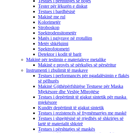
Testues i përthithjes së bojës
Tester për lëkurën e diskut
Testues i bardhësisë
Makinë me rul
Kolorimetër
Stroboskop
Spektrodensitometër
Matës i ngjyrave në rrotullim
Metër shkëlqimi
Spektrofotometri
Detektor i kodit të barit
Makinë për testimin e materialeve metalike
Makinë e provës së përkuljes së përsëritur
Instrumenti i zbulimit të maskave
Testues i performancës për ngadalësimin e flakës
së pëlhurës
Makinë Gjithëpërfshirëse Testuese për Maska
Mjekësore dhe Veshje Mbrojtëse
Testues i depërtimit të gjakut sintetik për maska ​​
mjekësore
Kundër depërtimit të gjakut sintetik
Testues i rezistencës së frymëmarrjes me maskë
Testues i shpejtësisë së rrjedhës së shkrirjes së
lartë të materialit shkrirë
Testues i përshtatjes së maskës