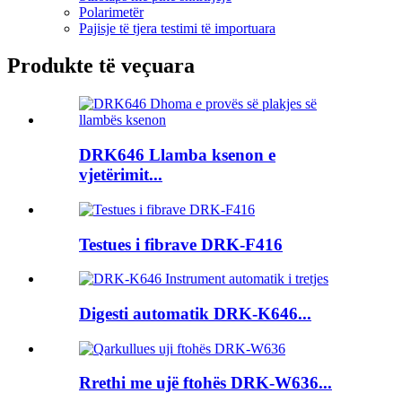
Polarimetër
Pajisje të tjera testimi të importuara
Produkte të veçuara
DRK646 Llamba ksenon e
vjetërimit...
Testues i fibrave DRK-F416
Digesti automatik DRK-K646...
Rrethi me ujë ftohës DRK-W636...