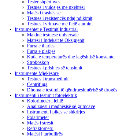
Tester shpërthyes
Testues i vulosjes me nxehtësi
Matës i trashësisë
Testues i rezistencës ndaj ndikimit
Testues i vrimave me fletë alumini
Instrumentet e Testimit Industrial
Makinë testuese universale
Matësi i Indeksit të Oksigjenit
Furra e tharjes
Furra e plakjes
Kutia e temperaturës dhe lagështisë konstante
Stroboskop
Testues i prishjes së tensionit
Instrumente Mjekësore
Testues i transmetimit
Centrifuga
Dhoma e testimit të qëndrueshmërisë së drogës
Instrumenti i testimit fotoelektrik
Kolorimetër i lehtë
Analizuesi i madhësisë së grimcave
Instrumenti i pikës së shkrirjes
Polarimetër
Matës i stresit
Refraktometri
Matësi i turbullirës