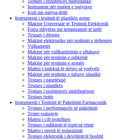
Testues i rezistencës hidrostatike
Instrument për matjen e ngjyrave
Kuti me ngjyra-dritë
Instrumenti i testimit të plastikës gome
Makinë Universale të Testimit Elektronik
Furra mbytëse me temperaturë të lartë
Testues i djegies
Makinë elektronike për testimin e tërheqjes
Vulkametër
Makinë për vullkanizimin e pllakave
Makinë për testimin e ndikimit
Makinë për testimin e gomës
Matësi i indeksit të tretjes së yndyrës
Makinë për testimin e tubave plastikë
Testues i ngurtësisë
Testues i plastikës
Testues i rezistencës sipërfaqësore
Testues tjetër
Instrumenti i Testimit të Paketimit Farmaceutik
Testues i performancës së paketimit
Tester vulosjeje
Matësi i çift rrotullues
Testues i ndikimit të topit në rënie
Matësi i stresit të polarizimit
Testues elektronik i devijimit të boshtit