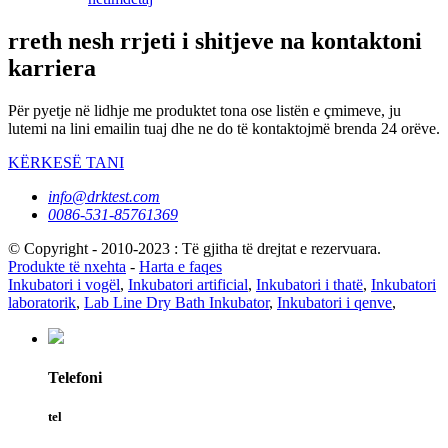
rreth nesh rrjeti i shitjeve na kontaktoni
karriera
Për pyetje në lidhje me produktet tona ose listën e çmimeve, ju
lutemi na lini emailin tuaj dhe ne do të kontaktojmë brenda 24 orëve.
KËRKESË TANI
info@drktest.com
0086-531-85761369
© Copyright - 2010-2023 : Të gjitha të drejtat e rezervuara.
Produkte të nxehta
-
Harta e faqes
Inkubatori i vogël
,
Inkubatori artificial
,
Inkubatori i thatë
,
Inkubatori
laboratorik
,
Lab Line Dry Bath Inkubator
,
Inkubatori i qenve
,
Telefoni
tel