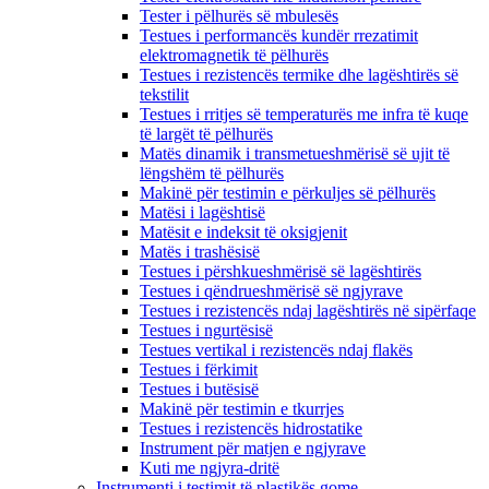
Tester i pëlhurës së mbulesës
Testues i performancës kundër rrezatimit
elektromagnetik të pëlhurës
Testues i rezistencës termike dhe lagështirës së
tekstilit
Testues i rritjes së temperaturës me infra të kuqe
të largët të pëlhurës
Matës dinamik i transmetueshmërisë së ujit të
lëngshëm të pëlhurës
Makinë për testimin e përkuljes së pëlhurës
Matësi i lagështisë
Matësit e indeksit të oksigjenit
Matës i trashësisë
Testues i përshkueshmërisë së lagështirës
Testues i qëndrueshmërisë së ngjyrave
Testues i rezistencës ndaj lagështirës në sipërfaqe
Testues i ngurtësisë
Testues vertikal i rezistencës ndaj flakës
Testues i fërkimit
Testues i butësisë
Makinë për testimin e tkurrjes
Testues i rezistencës hidrostatike
Instrument për matjen e ngjyrave
Kuti me ngjyra-dritë
Instrumenti i testimit të plastikës gome