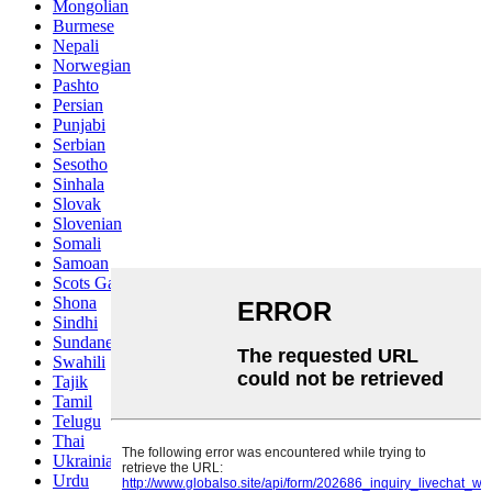
Mongolian
Burmese
Nepali
Norwegian
Pashto
Persian
Punjabi
Serbian
Sesotho
Sinhala
Slovak
Slovenian
Somali
Samoan
Scots Gaelic
Shona
Sindhi
Sundanese
Swahili
Tajik
Tamil
Telugu
Thai
Ukrainian
Urdu