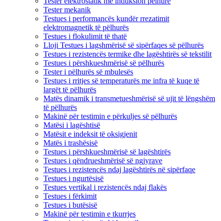
Tester elektrostatik me induksion pëlhure
Tester mekanik
Testues i performancës kundër rrezatimit
elektromagnetik të pëlhurës
Testues i flokulimit të thatë
Lloji Testues i lagshmërisë së sipërfaqes së pëlhurës
Testues i rezistencës termike dhe lagështirës së tekstilit
Testues i përshkueshmërisë së pëlhurës
Tester i pëlhurës së mbulesës
Testues i rritjes së temperaturës me infra të kuqe të
largët të pëlhurës
Matës dinamik i transmetueshmërisë së ujit të lëngshëm
të pëlhurës
Makinë për testimin e përkuljes së pëlhurës
Matësi i lagështisë
Matësit e indeksit të oksigjenit
Matës i trashësisë
Testues i përshkueshmërisë së lagështirës
Testues i qëndrueshmërisë së ngjyrave
Testues i rezistencës ndaj lagështirës në sipërfaqe
Testues i ngurtësisë
Testues vertikal i rezistencës ndaj flakës
Testues i fërkimit
Testues i butësisë
Makinë për testimin e tkurrjes