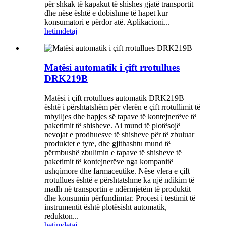
për shkak të kapakut të shishes gjatë transportit
dhe nëse është e dobishme të hapet kur
konsumatori e përdor atë. Aplikacioni...
hetim
detaj
Matësi automatik i çift rrotullues
DRK219B
Matësi i çift rrotullues automatik DRK219B
është i përshtatshëm për vlerën e çift rrotullimit të
mbylljes dhe hapjes së tapave të kontejnerëve të
paketimit të shisheve. Ai mund të plotësojë
nevojat e prodhuesve të shisheve për të zbuluar
produktet e tyre, dhe gjithashtu mund të
përmbushë zbulimin e tapave të shisheve të
paketimit të kontejnerëve nga kompanitë
ushqimore dhe farmaceutike. Nëse vlera e çift
rrotullues është e përshtatshme ka një ndikim të
madh në transportin e ndërmjetëm të produktit
dhe konsumin përfundimtar. Procesi i testimit të
instrumentit është plotësisht automatik,
redukton...
hetim
detaj