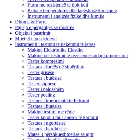
Furra me rezistencë të tipit kuti
Kutia e temperaturës dhe lagështisë konstante
Instrumenti i analizës fizike dhe kimike
Dhoma & Furra
Pajisja e përgatitjes së mostrës
Objekti i pastrimit
Mbetjet e pesticideve
Instrumenti i testimit të paketimit të letrës
Makinë Elektronike Elastike
Makinë për testimin e rezistencës ndaj kompresimit
Tester kompresimi
Testues i forcës në shpërthim
Tester grisëse
Testues i butësisë
Tester shpuese
Tester i palosshëm
Tester peeling
Testues i koeficientit të fërkimit
Testues i butësisë
Makinë testimi me rënie
Tester këndi i mur anësor të kartonit
Testues i ngurtësisë
Testues i bardhësisë
Matësi i përshkueshmërisë së ajrit
Testues i shkallës së rrahjes