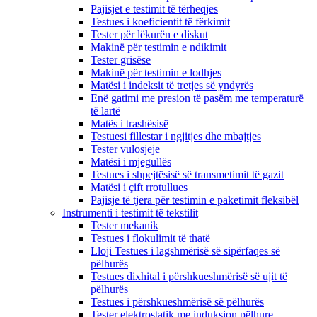
Pajisjet e testimit të tërheqjes
Testues i koeficientit të fërkimit
Tester për lëkurën e diskut
Makinë për testimin e ndikimit
Tester grisëse
Makinë për testimin e lodhjes
Matësi i indeksit të tretjes së yndyrës
Enë gatimi me presion të pasëm me temperaturë
të lartë
Matës i trashësisë
Testuesi fillestar i ngjitjes dhe mbajtjes
Tester vulosjeje
Matësi i mjegullës
Testues i shpejtësisë së transmetimit të gazit
Matësi i çift rrotullues
Pajisje të tjera për testimin e paketimit fleksibël
Instrumenti i testimit të tekstilit
Tester mekanik
Testues i flokulimit të thatë
Lloji Testues i lagshmërisë së sipërfaqes së
pëlhurës
Testues dixhital i përshkueshmërisë së ujit të
pëlhurës
Testues i përshkueshmërisë së pëlhurës
Tester elektrostatik me induksion pëlhure