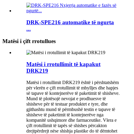
DRK-SPE216 automatike të ngurta
...
Matësi i çift rrotullues
Matësi i rrotullimit të kapakut
DRK219
Matësi i rrotullimit DRK219 është i përshtatshëm
për vlerën e çift rrotullimit të mbylljes dhe hapjes
së tapave të kontejnerëve të paketimit të shisheve.
Mund të plotësojë nevojat e prodhuesve të
shisheve për të testuar produktet e tyre, dhe
gjithashtu mund të përmbushë testin e tapave të
shisheve të paketimit të kontejnerëve nga
kompanitë ushqimore dhe farmaceutike. Vlera e
çift rrotullimit të tapës së shishes përcakton
drejtpërdrejt nëse shishja plastike do të dëmtohet