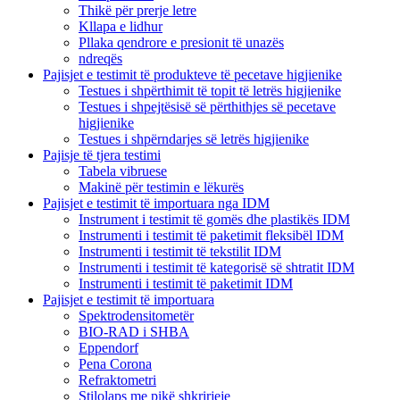
Thikë për prerje letre
Kllapa e lidhur
Pllaka qendrore e presionit të unazës
ndreqës
Pajisjet e testimit të produkteve të pecetave higjienike
Testues i shpërthimit të topit të letrës higjienike
Testues i shpejtësisë së përthithjes së pecetave
higjienike
Testues i shpërndarjes së letrës higjienike
Pajisje të tjera testimi
Tabela vibruese
Makinë për testimin e lëkurës
Pajisjet e testimit të importuara nga IDM
Instrument i testimit të gomës dhe plastikës IDM
Instrumenti i testimit të paketimit fleksibël IDM
Instrumenti i testimit të tekstilit IDM
Instrumenti i testimit të kategorisë së shtratit IDM
Instrumenti i testimit të paketimit IDM
Pajisjet e testimit të importuara
Spektrodensitometër
BIO-RAD i SHBA
Eppendorf
Pena Corona
Refraktometri
Stilolaps me pikë shkrirjeje