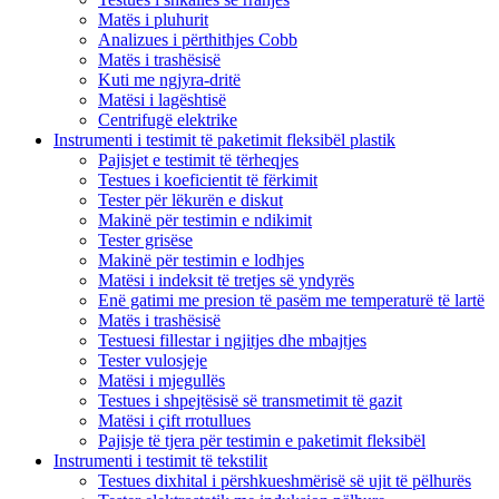
Matës i pluhurit
Analizues i përthithjes Cobb
Matës i trashësisë
Kuti me ngjyra-dritë
Matësi i lagështisë
Centrifugë elektrike
Instrumenti i testimit të paketimit fleksibël plastik
Pajisjet e testimit të tërheqjes
Testues i koeficientit të fërkimit
Tester për lëkurën e diskut
Makinë për testimin e ndikimit
Tester grisëse
Makinë për testimin e lodhjes
Matësi i indeksit të tretjes së yndyrës
Enë gatimi me presion të pasëm me temperaturë të lartë
Matës i trashësisë
Testuesi fillestar i ngjitjes dhe mbajtjes
Tester vulosjeje
Matësi i mjegullës
Testues i shpejtësisë së transmetimit të gazit
Matësi i çift rrotullues
Pajisje të tjera për testimin e paketimit fleksibël
Instrumenti i testimit të tekstilit
Testues dixhital i përshkueshmërisë së ujit të pëlhurës