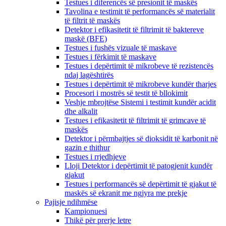
Testues i diferencës së presionit të maskës
Tavolina e testimit të performancës së materialit
të filtrit të maskës
Detektor i efikasitetit të filtrimit të baktereve
maskë (BFE)
Testues i fushës vizuale të maskave
Testues i fërkimit të maskave
Testues i depërtimit të mikrobeve të rezistencës
ndaj lagështirës
Testues i depërtimit të mikrobeve kundër tharjes
Procesori i mostrës së testit të bllokimit
Veshje mbrojtëse Sistemi i testimit kundër acidit
dhe alkalit
Testues i efikasitetit të filtrimit të grimcave të
maskës
Detektor i përmbajtjes së dioksidit të karbonit në
gazin e thithur
Testues i rrjedhjeve
Lloji Detektor i depërtimit të patogjenit kundër
gjakut
Testues i performancës së depërtimit të gjakut të
maskës së ekranit me ngjyra me prekje
Pajisje ndihmëse
Kampionuesi
Thikë për prerje letre