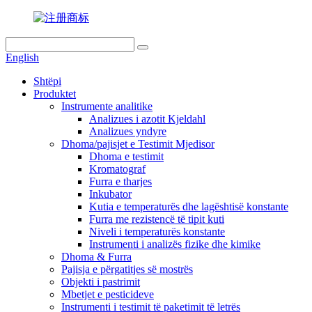
English
Shtëpi
Produktet
Instrumente analitike
Analizues i azotit Kjeldahl
Analizues yndyre
Dhoma/pajisjet e Testimit Mjedisor
Dhoma e testimit
Kromatograf
Furra e tharjes
Inkubator
Kutia e temperaturës dhe lagështisë konstante
Furra me rezistencë të tipit kuti
Niveli i temperaturës konstante
Instrumenti i analizës fizike dhe kimike
Dhoma & Furra
Pajisja e përgatitjes së mostrës
Objekti i pastrimit
Mbetjet e pesticideve
Instrumenti i testimit të paketimit të letrës