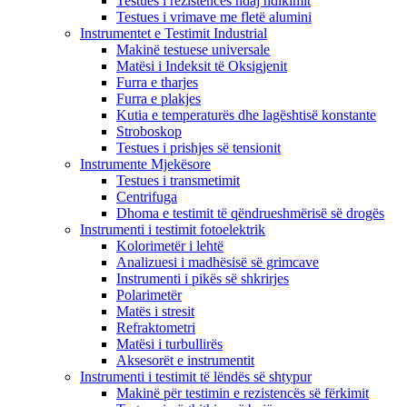
Testues i rezistencës ndaj ndikimit
Testues i vrimave me fletë alumini
Instrumentet e Testimit Industrial
Makinë testuese universale
Matësi i Indeksit të Oksigjenit
Furra e tharjes
Furra e plakjes
Kutia e temperaturës dhe lagështisë konstante
Stroboskop
Testues i prishjes së tensionit
Instrumente Mjekësore
Testues i transmetimit
Centrifuga
Dhoma e testimit të qëndrueshmërisë së drogës
Instrumenti i testimit fotoelektrik
Kolorimetër i lehtë
Analizuesi i madhësisë së grimcave
Instrumenti i pikës së shkrirjes
Polarimetër
Matës i stresit
Refraktometri
Matësi i turbullirës
Aksesorët e instrumentit
Instrumenti i testimit të lëndës së shtypur
Makinë për testimin e rezistencës së fërkimit