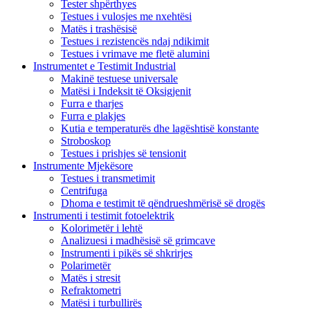
Tester shpërthyes
Testues i vulosjes me nxehtësi
Matës i trashësisë
Testues i rezistencës ndaj ndikimit
Testues i vrimave me fletë alumini
Instrumentet e Testimit Industrial
Makinë testuese universale
Matësi i Indeksit të Oksigjenit
Furra e tharjes
Furra e plakjes
Kutia e temperaturës dhe lagështisë konstante
Stroboskop
Testues i prishjes së tensionit
Instrumente Mjekësore
Testues i transmetimit
Centrifuga
Dhoma e testimit të qëndrueshmërisë së drogës
Instrumenti i testimit fotoelektrik
Kolorimetër i lehtë
Analizuesi i madhësisë së grimcave
Instrumenti i pikës së shkrirjes
Polarimetër
Matës i stresit
Refraktometri
Matësi i turbullirës