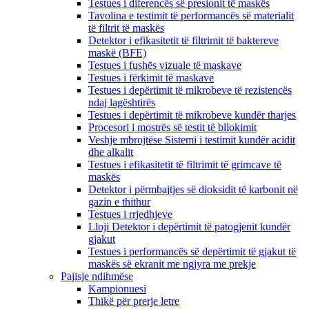
Testues i diferencës së presionit të maskës
Tavolina e testimit të performancës së materialit
të filtrit të maskës
Detektor i efikasitetit të filtrimit të baktereve
maskë (BFE)
Testues i fushës vizuale të maskave
Testues i fërkimit të maskave
Testues i depërtimit të mikrobeve të rezistencës
ndaj lagështirës
Testues i depërtimit të mikrobeve kundër tharjes
Procesori i mostrës së testit të bllokimit
Veshje mbrojtëse Sistemi i testimit kundër acidit
dhe alkalit
Testues i efikasitetit të filtrimit të grimcave të
maskës
Detektor i përmbajtjes së dioksidit të karbonit në
gazin e thithur
Testues i rrjedhjeve
Lloji Detektor i depërtimit të patogjenit kundër
gjakut
Testues i performancës së depërtimit të gjakut të
maskës së ekranit me ngjyra me prekje
Pajisje ndihmëse
Kampionuesi
Thikë për prerje letre