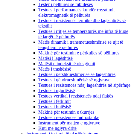
Tester i pëlhurës së mbulesës
Testues i performancës kundër rrezatimit
elektromagnetik të pëlhurës
Testues i rezistencës termike dhe lagështirës së
tekstilit
Testues i rritjes së temperaturës me infra të kuqe
të largët të pëlhurës
Matës dinamik i transmetueshmërisë së ujit të
lëngshëm të pëlhurës
Makinë për testimin e përkuljes së pëlhurës
Matësi i lagështisë
Matësit e indeksit të oksigjenit
Matës i trashësisë
Testues i përshkueshmërisë së lagështirës
Testues i qëndrueshmërisë së ngjyrave
Testues i rezistencës ndaj lagështirës në sipërfaqe
Testues i ngurtësisë
Testues vertikal i rezistencës ndaj flakës
Testues i fërkimit
Testues i butësisë
Makinë për testimin e tkurrjes
Testues i rezistencës hidrostatike
Instrument për matjen e ngjyrave
Kuti me ngjyra-dritë
Instrumenti i testimit të plastikës gome