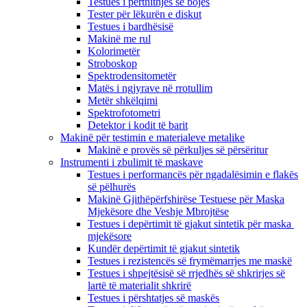
Testues i përthithjes së bojës
Tester për lëkurën e diskut
Testues i bardhësisë
Makinë me rul
Kolorimetër
Stroboskop
Spektrodensitometër
Matës i ngjyrave në rrotullim
Metër shkëlqimi
Spektrofotometri
Detektor i kodit të barit
Makinë për testimin e materialeve metalike
Makinë e provës së përkuljes së përsëritur
Instrumenti i zbulimit të maskave
Testues i performancës për ngadalësimin e flakës
së pëlhurës
Makinë Gjithëpërfshirëse Testuese për Maska
Mjekësore dhe Veshje Mbrojtëse
Testues i depërtimit të gjakut sintetik për maska ​​
mjekësore
Kundër depërtimit të gjakut sintetik
Testues i rezistencës së frymëmarrjes me maskë
Testues i shpejtësisë së rrjedhës së shkrirjes së
lartë të materialit shkrirë
Testues i përshtatjes së maskës