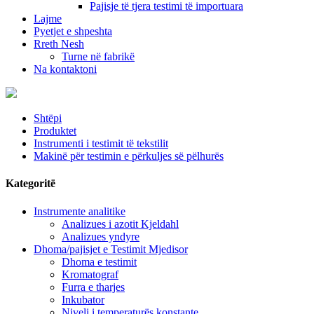
Pajisje të tjera testimi të importuara
Lajme
Pyetjet e shpeshta
Rreth Nesh
Turne në fabrikë
Na kontaktoni
Shtëpi
Produktet
Instrumenti i testimit të tekstilit
Makinë për testimin e përkuljes së pëlhurës
Kategoritë
Instrumente analitike
Analizues i azotit Kjeldahl
Analizues yndyre
Dhoma/pajisjet e Testimit Mjedisor
Dhoma e testimit
Kromatograf
Furra e tharjes
Inkubator
Niveli i temperaturës konstante