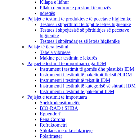
Kllapa e lidhur
Pllaka qendrore e presionit të unazës
ndreqës
Pajisjet e testimit të produkteve të pecetave higjienike
Testues i shpërthimit të topit të letrës higjienike
Testues i shpejtësisë së përthithjes së pecetave
higjienike
Testues i shpërndarjes së letrës higjienike
Pajisje të tjera testimi
Tabela vibruese
Makinë për testimin e lëkurës
Pajisjet e testimit të importuara nga IDM
Instrument i testimit të gomës dhe plastikës IDM
Instrumenti i testimit të paketimit fleksibël IDM
Instrumenti i testimit të tekstilit IDM
Instrumenti i testimit të kategorisë së shtratit IDM
Instrumenti i testimit të paketimit IDM
Pajisjet e testimit të importuara
Spektrodensitometër
BIO-RAD i SHBA
Eppendorf
Pena Corona
Refraktometri
Stilolaps me pikë shkrirjeje
Polarimetër