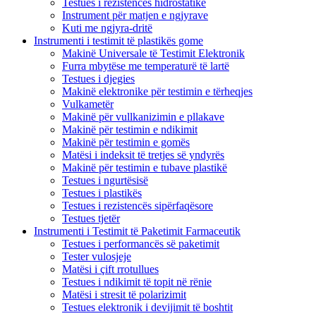
Testues i rezistencës hidrostatike
Instrument për matjen e ngjyrave
Kuti me ngjyra-dritë
Instrumenti i testimit të plastikës gome
Makinë Universale të Testimit Elektronik
Furra mbytëse me temperaturë të lartë
Testues i djegies
Makinë elektronike për testimin e tërheqjes
Vulkametër
Makinë për vullkanizimin e pllakave
Makinë për testimin e ndikimit
Makinë për testimin e gomës
Matësi i indeksit të tretjes së yndyrës
Makinë për testimin e tubave plastikë
Testues i ngurtësisë
Testues i plastikës
Testues i rezistencës sipërfaqësore
Testues tjetër
Instrumenti i Testimit të Paketimit Farmaceutik
Testues i performancës së paketimit
Tester vulosjeje
Matësi i çift rrotullues
Testues i ndikimit të topit në rënie
Matësi i stresit të polarizimit
Testues elektronik i devijimit të boshtit