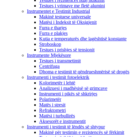
Testues i rezistencës ndaj ndikimit
Testues i vrimave me fletë alumini
Instrumentet e Testimit Industrial
Makinë testuese universale
Matësi i Indeksit të Oksigjenit
Furra e tharjes
Furra e plakjes
Kutia e temperaturës dhe lagështisë konstante
Stroboskop
Testues i prishjes së tensionit
Instrumente Mjekësore
Testues i transmetimit
Centrifuga
Dhoma e testimit të qëndrueshmërisë së drogës
Instrumenti i testimit fotoelektrik
Kolorimetër i lehtë
Analizuesi i madhësisë së grimcave
Instrumenti i pikës së shkrirjes
Polarimetër
Matës i stresit
Refraktometri
Matësi i turbullirës
Aksesorët e instrumentit
Instrumenti i testimit të lëndës së shtypur
Makinë për testimin e rezistencës së fërkimit