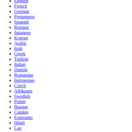
English
French
German
Portuguese
Spanish
Russian
Japanese
Korean
Arabic
Irish
Greek
Turkish
Italian
Danish
Romanian
Indonesian
Czech
Afrikaans
Swedish
Polish
Basque
Catalan
Esperanto
Hindi
Lao