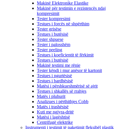
Makinë Elektronike Elastike
Makinë për testimin e rezistencës ndaj
kompresimit
Tester kompresimi
Testues i forcës në shpërthim
Tester grisëse
Testues i butësisë
Tester shpuese
Tester i palosshëm
Tester peeling
Testues i koeficientit të fërkimit
Testues i butësisë
Makinë testimi me rënie
Tester këndi i mur anësor të kartonit
Testues i ngurtësisë
Testues i bardhësisë
Matësi i përshkueshmërisë së ajrit
Testues i shkallës së rrahjes
Matës i pluhurit
Analizues i përthithjes Cobb
Matës i trashësisë
Kuti me ngjyra-dritë
Matësi i lagështisë
Centrifugë elektrike
Instrumenti i testimit të paketimit fleksibël plastik