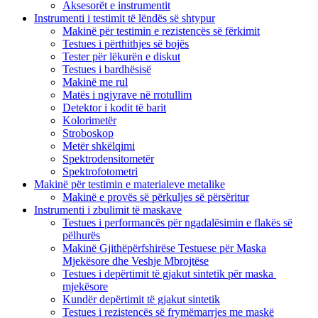
Aksesorët e instrumentit
Instrumenti i testimit të lëndës së shtypur
Makinë për testimin e rezistencës së fërkimit
Testues i përthithjes së bojës
Tester për lëkurën e diskut
Testues i bardhësisë
Makinë me rul
Matës i ngjyrave në rrotullim
Detektor i kodit të barit
Kolorimetër
Stroboskop
Metër shkëlqimi
Spektrodensitometër
Spektrofotometri
Makinë për testimin e materialeve metalike
Makinë e provës së përkuljes së përsëritur
Instrumenti i zbulimit të maskave
Testues i performancës për ngadalësimin e flakës së
pëlhurës
Makinë Gjithëpërfshirëse Testuese për Maska
Mjekësore dhe Veshje Mbrojtëse
Testues i depërtimit të gjakut sintetik për maska ​​
mjekësore
Kundër depërtimit të gjakut sintetik
Testues i rezistencës së frymëmarrjes me maskë