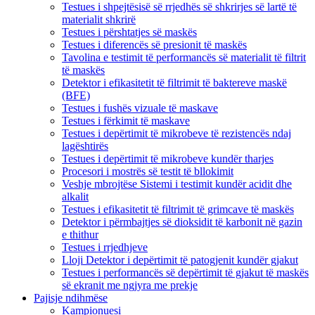
Testues i shpejtësisë së rrjedhës së shkrirjes së lartë të
materialit shkrirë
Testues i përshtatjes së maskës
Testues i diferencës së presionit të maskës
Tavolina e testimit të performancës së materialit të filtrit
të maskës
Detektor i efikasitetit të filtrimit të baktereve maskë
(BFE)
Testues i fushës vizuale të maskave
Testues i fërkimit të maskave
Testues i depërtimit të mikrobeve të rezistencës ndaj
lagështirës
Testues i depërtimit të mikrobeve kundër tharjes
Procesori i mostrës së testit të bllokimit
Veshje mbrojtëse Sistemi i testimit kundër acidit dhe
alkalit
Testues i efikasitetit të filtrimit të grimcave të maskës
Detektor i përmbajtjes së dioksidit të karbonit në gazin
e thithur
Testues i rrjedhjeve
Lloji Detektor i depërtimit të patogjenit kundër gjakut
Testues i performancës së depërtimit të gjakut të maskës
së ekranit me ngjyra me prekje
Pajisje ndihmëse
Kampionuesi