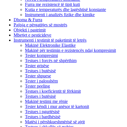
Furra me rezistencë të tipit kuti
Kutia e temperaturës dhe lagështisë konstante
Instrumenti i analizës fizike dhe kimike
Dhoma & Furra
Pajisja e përgatitjes së mostrës
Objekti i pastrimit
Mbetjet e pesticideve
Instrumenti i testimit të paketimit të letrës
Makinë Elektronike Elastike
Makinë për testimin e rezistencës ndaj kompresimit
Tester kompresimi
Testues i forcës në shpërthim
Tester grisëse
Testues i butësisë
Tester shpuese
Tester i palosshëm
Tester peeling
Testues i koeficientit të fërkimit
Testues i butësisë
Makinë testimi me rënie
Tester këndi i mur anësor të kartonit
Testues i ngurtësisë
Testues i bardhësisë
Matësi i përshkueshmërisë së ajrit
Testues i shkallës së rrahjes