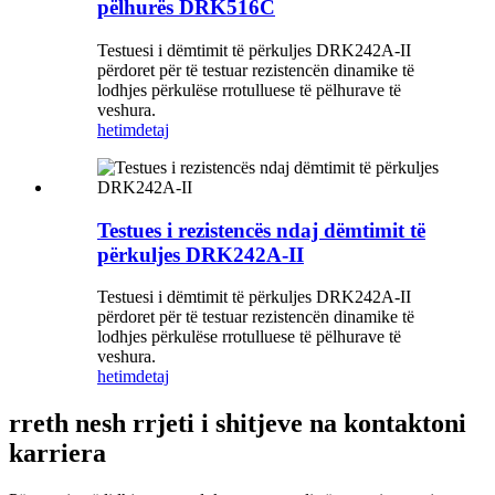
pëlhurës DRK516C
Testuesi i dëmtimit të përkuljes DRK242A-II
përdoret për të testuar rezistencën dinamike të
lodhjes përkulëse rrotulluese të pëlhurave të
veshura.
hetim
detaj
Testues i rezistencës ndaj dëmtimit të
përkuljes DRK242A-II
Testuesi i dëmtimit të përkuljes DRK242A-II
përdoret për të testuar rezistencën dinamike të
lodhjes përkulëse rrotulluese të pëlhurave të
veshura.
hetim
detaj
rreth nesh rrjeti i shitjeve na kontaktoni
karriera