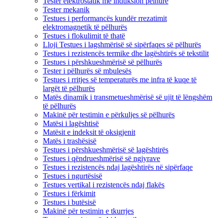
Tester elektrostatik me induksion pëlhure
Tester mekanik
Testues i performancës kundër rrezatimit
elektromagnetik të pëlhurës
Testues i flokulimit të thatë
Lloji Testues i lagshmërisë së sipërfaqes së pëlhurës
Testues i rezistencës termike dhe lagështirës së tekstilit
Testues i përshkueshmërisë së pëlhurës
Tester i pëlhurës së mbulesës
Testues i rritjes së temperaturës me infra të kuqe të
largët të pëlhurës
Matës dinamik i transmetueshmërisë së ujit të lëngshëm
të pëlhurës
Makinë për testimin e përkuljes së pëlhurës
Matësi i lagështisë
Matësit e indeksit të oksigjenit
Matës i trashësisë
Testues i përshkueshmërisë së lagështirës
Testues i qëndrueshmërisë së ngjyrave
Testues i rezistencës ndaj lagështirës në sipërfaqe
Testues i ngurtësisë
Testues vertikal i rezistencës ndaj flakës
Testues i fërkimit
Testues i butësisë
Makinë për testimin e tkurrjes