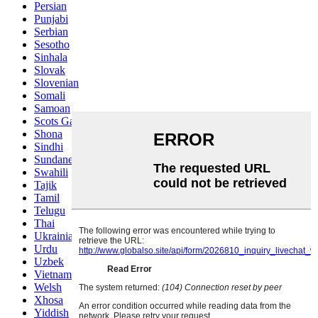
Persian
Punjabi
Serbian
Sesotho
Sinhala
Slovak
Slovenian
Somali
Samoan
Scots Gaelic
Shona
Sindhi
Sundanese
Swahili
Tajik
Tamil
Telugu
Thai
Ukrainian
Urdu
Uzbek
Vietnamese
Welsh
Xhosa
Yiddish