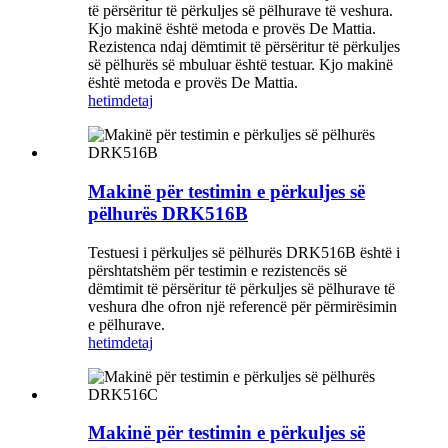
të përsëritur të përkuljes së pëlhurave të veshura.
Kjo makinë është metoda e provës De Mattia.
Rezistenca ndaj dëmtimit të përsëritur të përkuljes
së pëlhurës së mbuluar është testuar. Kjo makinë
është metoda e provës De Mattia.
hetim
detaj
Makinë për testimin e përkuljes së
pëlhurës DRK516B
Testuesi i përkuljes së pëlhurës DRK516B është i
përshtatshëm për testimin e rezistencës së
dëmtimit të përsëritur të përkuljes së pëlhurave të
veshura dhe ofron një referencë për përmirësimin
e pëlhurave.
hetim
detaj
Makinë për testimin e përkuljes së