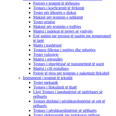
Pajisjet e testimit të tërheqjes
Testues i koeficientit të fërkimit
Tester për lëkurën e diskut
Makinë për testimin e ndikimit
Tester grisëse
Makinë për testimin e lodhjes
Matësi i indeksit të tretjes së yndyrës
Enë gatimi me presion të pasëm me temperaturë
të lartë
Matës i trashësisë
Testuesi fillestar i ngjitjes dhe mbajtjes
Tester vulosjeje
Matësi i mjegullës
Testues i shpejtësisë së transmetimit të gazit
Matësi i çift rrotullues
Pajisje të tjera për testimin e paketimit fleksibël
Instrumenti i testimit të tekstilit
Tester mekanik
Testues i flokulimit të thatë
Lloji Testues i lagshmërisë së sipërfaqes së
pëlhurës
Testues dixhital i përshkueshmërisë së ujit të
pëlhurës
Testues i përshkueshmërisë së pëlhurës
Tester elektrostatik me induksion pëlhure