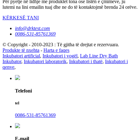
Për pyetje në lidhje me produktet tona ose listën e çmimeve, ju
lutemi na lini emailin tuaj dhe ne do të kontaktojmë brenda 24 orëve.
KËRKESË TANI
info@drktest.com
0086-531-85761369
© Copyright - 2010-2023 : Të gjitha të drejtat e rezervuara.
Produkte të nxehta
-
Harta e faqes
Inkubatori artificial
,
Inkubatori i vogël
,
Lab Line Dry Bath
Inkubator
,
Inkubatori laboratorik
,
Inkubatori i thatë
,
Inkubatori i
qenve
,
Telefoni
tel
0086-531-85761369
E-mail