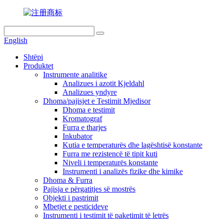
English
Shtëpi
Produktet
Instrumente analitike
Analizues i azotit Kjeldahl
Analizues yndyre
Dhoma/pajisjet e Testimit Mjedisor
Dhoma e testimit
Kromatograf
Furra e tharjes
Inkubator
Kutia e temperaturës dhe lagështisë konstante
Furra me rezistencë të tipit kuti
Niveli i temperaturës konstante
Instrumenti i analizës fizike dhe kimike
Dhoma & Furra
Pajisja e përgatitjes së mostrës
Objekti i pastrimit
Mbetjet e pesticideve
Instrumenti i testimit të paketimit të letrës