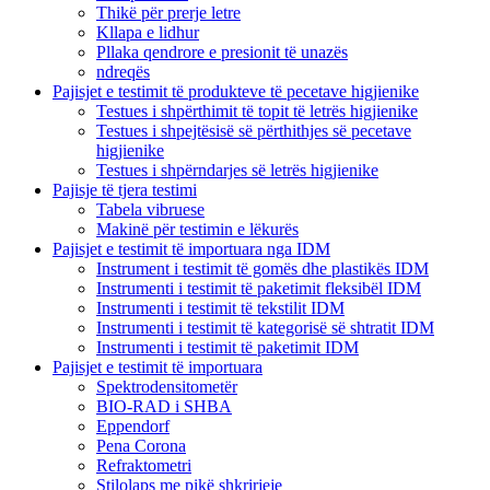
Thikë për prerje letre
Kllapa e lidhur
Pllaka qendrore e presionit të unazës
ndreqës
Pajisjet e testimit të produkteve të pecetave higjienike
Testues i shpërthimit të topit të letrës higjienike
Testues i shpejtësisë së përthithjes së pecetave
higjienike
Testues i shpërndarjes së letrës higjienike
Pajisje të tjera testimi
Tabela vibruese
Makinë për testimin e lëkurës
Pajisjet e testimit të importuara nga IDM
Instrument i testimit të gomës dhe plastikës IDM
Instrumenti i testimit të paketimit fleksibël IDM
Instrumenti i testimit të tekstilit IDM
Instrumenti i testimit të kategorisë së shtratit IDM
Instrumenti i testimit të paketimit IDM
Pajisjet e testimit të importuara
Spektrodensitometër
BIO-RAD i SHBA
Eppendorf
Pena Corona
Refraktometri
Stilolaps me pikë shkrirjeje