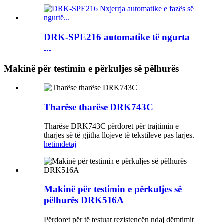
DRK-SPE216 automatike të ngurta
...
Makinë për testimin e përkuljes së pëlhurës
Tharëse tharëse DRK743C
Tharëse DRK743C përdoret për trajtimin e
tharjes së të gjitha llojeve të tekstileve pas larjes.
hetim
detaj
Makinë për testimin e përkuljes së
pëlhurës DRK516A
Përdoret për të testuar rezistencën ndaj dëmtimit