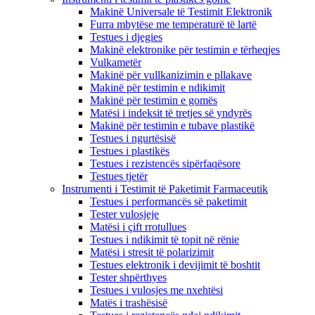
Makinë Universale të Testimit Elektronik
Furra mbytëse me temperaturë të lartë
Testues i djegies
Makinë elektronike për testimin e tërheqjes
Vulkametër
Makinë për vullkanizimin e pllakave
Makinë për testimin e ndikimit
Makinë për testimin e gomës
Matësi i indeksit të tretjes së yndyrës
Makinë për testimin e tubave plastikë
Testues i ngurtësisë
Testues i plastikës
Testues i rezistencës sipërfaqësore
Testues tjetër
Instrumenti i Testimit të Paketimit Farmaceutik
Testues i performancës së paketimit
Tester vulosjeje
Matësi i çift rrotullues
Testues i ndikimit të topit në rënie
Matësi i stresit të polarizimit
Testues elektronik i devijimit të boshtit
Tester shpërthyes
Testues i vulosjes me nxehtësi
Matës i trashësisë