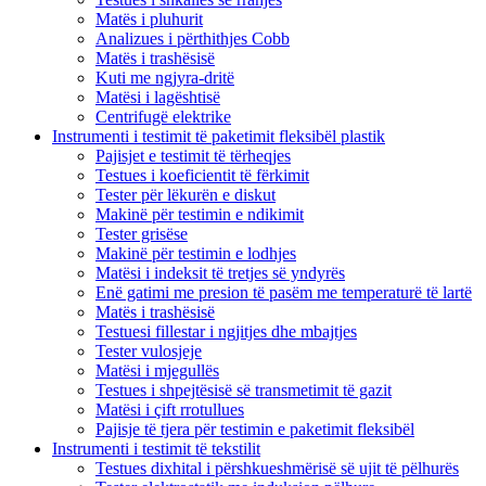
Matës i pluhurit
Analizues i përthithjes Cobb
Matës i trashësisë
Kuti me ngjyra-dritë
Matësi i lagështisë
Centrifugë elektrike
Instrumenti i testimit të paketimit fleksibël plastik
Pajisjet e testimit të tërheqjes
Testues i koeficientit të fërkimit
Tester për lëkurën e diskut
Makinë për testimin e ndikimit
Tester grisëse
Makinë për testimin e lodhjes
Matësi i indeksit të tretjes së yndyrës
Enë gatimi me presion të pasëm me temperaturë të lartë
Matës i trashësisë
Testuesi fillestar i ngjitjes dhe mbajtjes
Tester vulosjeje
Matësi i mjegullës
Testues i shpejtësisë së transmetimit të gazit
Matësi i çift rrotullues
Pajisje të tjera për testimin e paketimit fleksibël
Instrumenti i testimit të tekstilit
Testues dixhital i përshkueshmërisë së ujit të pëlhurës