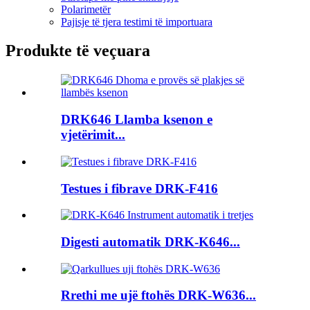
Polarimetër
Pajisje të tjera testimi të importuara
Produkte të veçuara
DRK646 Llamba ksenon e
vjetërimit...
Testues i fibrave DRK-F416
Digesti automatik DRK-K646...
Rrethi me ujë ftohës DRK-W636...