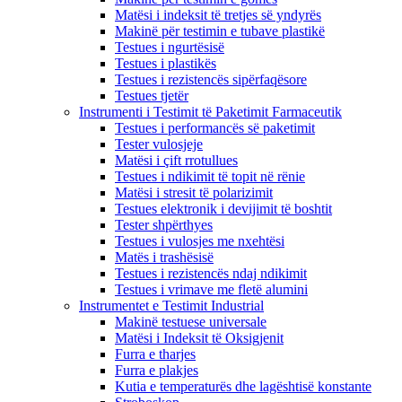
Matësi i indeksit të tretjes së yndyrës
Makinë për testimin e tubave plastikë
Testues i ngurtësisë
Testues i plastikës
Testues i rezistencës sipërfaqësore
Testues tjetër
Instrumenti i Testimit të Paketimit Farmaceutik
Testues i performancës së paketimit
Tester vulosjeje
Matësi i çift rrotullues
Testues i ndikimit të topit në rënie
Matësi i stresit të polarizimit
Testues elektronik i devijimit të boshtit
Tester shpërthyes
Testues i vulosjes me nxehtësi
Matës i trashësisë
Testues i rezistencës ndaj ndikimit
Testues i vrimave me fletë alumini
Instrumentet e Testimit Industrial
Makinë testuese universale
Matësi i Indeksit të Oksigjenit
Furra e tharjes
Furra e plakjes
Kutia e temperaturës dhe lagështisë konstante