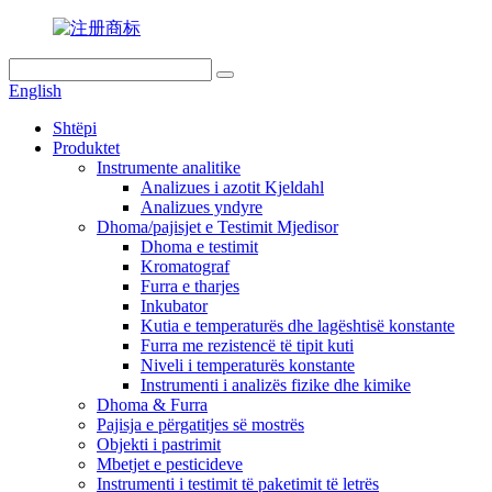
English
Shtëpi
Produktet
Instrumente analitike
Analizues i azotit Kjeldahl
Analizues yndyre
Dhoma/pajisjet e Testimit Mjedisor
Dhoma e testimit
Kromatograf
Furra e tharjes
Inkubator
Kutia e temperaturës dhe lagështisë konstante
Furra me rezistencë të tipit kuti
Niveli i temperaturës konstante
Instrumenti i analizës fizike dhe kimike
Dhoma & Furra
Pajisja e përgatitjes së mostrës
Objekti i pastrimit
Mbetjet e pesticideve
Instrumenti i testimit të paketimit të letrës