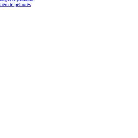
shëm të pëlhurës