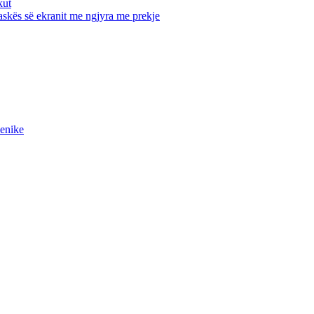
kut
maskës së ekranit me ngjyra me prekje
ienike