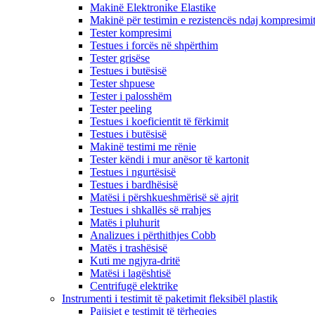
Makinë Elektronike Elastike
Makinë për testimin e rezistencës ndaj kompresimi
Tester kompresimi
Testues i forcës në shpërthim
Tester grisëse
Testues i butësisë
Tester shpuese
Tester i palosshëm
Tester peeling
Testues i koeficientit të fërkimit
Testues i butësisë
Makinë testimi me rënie
Tester këndi i mur anësor të kartonit
Testues i ngurtësisë
Testues i bardhësisë
Matësi i përshkueshmërisë së ajrit
Testues i shkallës së rrahjes
Matës i pluhurit
Analizues i përthithjes Cobb
Matës i trashësisë
Kuti me ngjyra-dritë
Matësi i lagështisë
Centrifugë elektrike
Instrumenti i testimit të paketimit fleksibël plastik
Pajisjet e testimit të tërheqjes