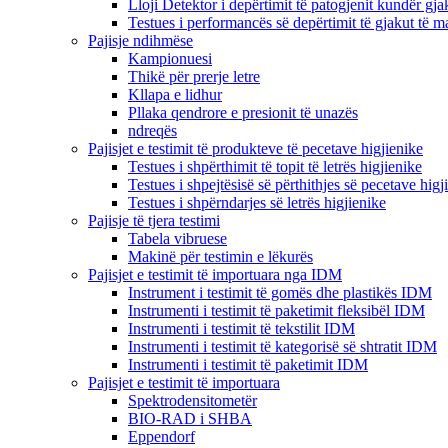
Lloji Detektor i depërtimit të patogjenit kundër gja
Testues i performancës së depërtimit të gjakut të 
Pajisje ndihmëse
Kampionuesi
Thikë për prerje letre
Kllapa e lidhur
Pllaka qendrore e presionit të unazës
ndreqës
Pajisjet e testimit të produkteve të pecetave higjienike
Testues i shpërthimit të topit të letrës higjienike
Testues i shpejtësisë së përthithjes së pecetave higj
Testues i shpërndarjes së letrës higjienike
Pajisje të tjera testimi
Tabela vibruese
Makinë për testimin e lëkurës
Pajisjet e testimit të importuara nga IDM
Instrument i testimit të gomës dhe plastikës IDM
Instrumenti i testimit të paketimit fleksibël IDM
Instrumenti i testimit të tekstilit IDM
Instrumenti i testimit të kategorisë së shtratit IDM
Instrumenti i testimit të paketimit IDM
Pajisjet e testimit të importuara
Spektrodensitometër
BIO-RAD i SHBA
Eppendorf