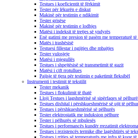
Testues i koeficientit të fërkimit
Tester për lëkurën e diskut
Makinë për testimin e ndikimit
Tester grisëse
Makinë për testimin e lodhjes
Matësi i indeksit të tretjes së yndyrës
Enë gatimi me presion të pasëm me temperaturë të 
Matës i trashësisë
Testuesi fillestar i ngjitjes dhe mbajtjes
Tester vulosjeje
Matësi i mjegullës
Testues i shpejtësisë së transmetimit të gazit
Matësi i çift rrotullues
Pajisje të tjera për testimin e paketimit fleksibël
Instrumenti i testimit të tekstilit
Tester mekanik
Testues i flokulimit të thatë
Lloji Testues i lagshmërisë së sipërfaqes së pëlhurë
Testues dixhital i përshkueshmërisë së ujit të pëlhu
Testues i përshkueshmërisë së pëlhurës
Tester elektrostatik me induksion pëlhure
Tester i pëlhurës së mbulesës
Testues i performancës kundër rrezatimit elektroma
Testues i rezistencës termike dhe lagështirës së tekst
Testues i rritjes së temperaturës me infra të kuqe të