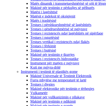
Matës dinamik i transmetueshmërisë së ujit të lëng
Makinë për testimin e përkuljes së pëlhurës
Matësi i lagështisë
Matësit e indeksit të oksigjenit
Matës i trashësisë
Testues i përshkueshmërisë së lagështirës
Testues i qëndrueshmërisë së ngjyrave
Testues i rezistencës ndaj lagështirës në sipërfaqe
Testues i ngurtësisë
Testues vertikal i rezistencës ndaj flakës
Testues i fërkimit
Testues i butësisë
Makinë për testimin e tkurrjes
Testues i rezistencës hidrostatike
Instrument për matjen e ngjyrave
Kuti me ngjyra-dritë
Instrumenti i testimit të plastikës gome
Makinë Universale të Testimit Elektronik
Furra mbytëse me temperaturë të lartë
Testues i djegies
Makinë elektronike për testimin e tërheqjes
Vulkametër
Makinë për vullkanizimin e pllakave
Makinë për testimin e ndikimit
Makinë për testimin e gomës