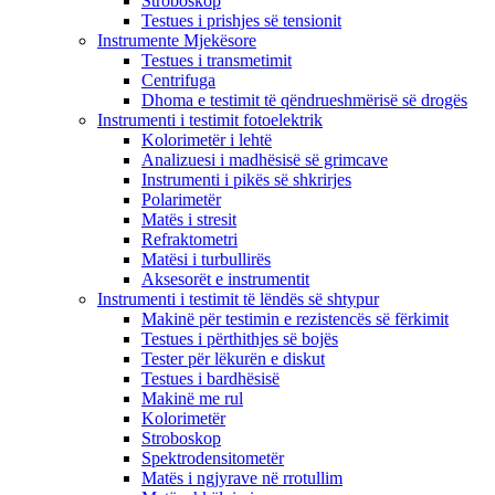
Stroboskop
Testues i prishjes së tensionit
Instrumente Mjekësore
Testues i transmetimit
Centrifuga
Dhoma e testimit të qëndrueshmërisë së drogës
Instrumenti i testimit fotoelektrik
Kolorimetër i lehtë
Analizuesi i madhësisë së grimcave
Instrumenti i pikës së shkrirjes
Polarimetër
Matës i stresit
Refraktometri
Matësi i turbullirës
Aksesorët e instrumentit
Instrumenti i testimit të lëndës së shtypur
Makinë për testimin e rezistencës së fërkimit
Testues i përthithjes së bojës
Tester për lëkurën e diskut
Testues i bardhësisë
Makinë me rul
Kolorimetër
Stroboskop
Spektrodensitometër
Matës i ngjyrave në rrotullim