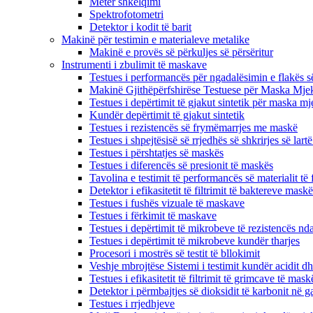
Metër shkëlqimi
Spektrofotometri
Detektor i kodit të barit
Makinë për testimin e materialeve metalike
Makinë e provës së përkuljes së përsëritur
Instrumenti i zbulimit të maskave
Testues i performancës për ngadalësimin e flakës s
Makinë Gjithëpërfshirëse Testuese për Maska Mje
Testues i depërtimit të gjakut sintetik për maska ​​m
Kundër depërtimit të gjakut sintetik
Testues i rezistencës së frymëmarrjes me maskë
Testues i shpejtësisë së rrjedhës së shkrirjes së lartë
Testues i përshtatjes së maskës
Testues i diferencës së presionit të maskës
Tavolina e testimit të performancës së materialit të f
Detektor i efikasitetit të filtrimit të baktereve mas
Testues i fushës vizuale të maskave
Testues i fërkimit të maskave
Testues i depërtimit të mikrobeve të rezistencës nda
Testues i depërtimit të mikrobeve kundër tharjes
Procesori i mostrës së testit të bllokimit
Veshje mbrojtëse Sistemi i testimit kundër acidit dh
Testues i efikasitetit të filtrimit të grimcave të mask
Detektor i përmbajtjes së dioksidit të karbonit në ga
Testues i rrjedhjeve