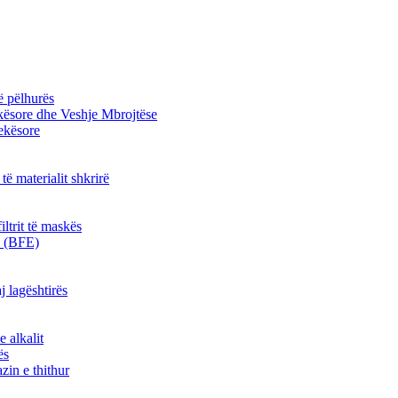
ë pëlhurës
kësore dhe Veshje Mbrojtëse
jekësore
 të materialit shkrirë
iltrit të maskës
kë (BFE)
j lagështirës
e alkalit
ës
zin e thithur