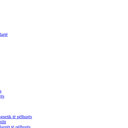
lartë
s
rës
gnetik të pëlhurës
ilit
 largët të pëlhurës