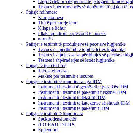
Lloji Detektor i depërtimit të patogjenit kundër gja
Testues i performancës së depërtimit të gjakut të 
Pajisje ndihmëse
Kampionuesi
Thikë për prerje letre
Kllapa e lidhur
Pllaka qendrore e presionit të unazës
ndreqës
Pajisjet e testimit të produkteve të pecetave higjienike
Testues i shpërthimit të topit të letrës higjienike
Testues i shpejtësisë së përthithjes së pecetave higj
Testues i shpërndarjes së letrës higjienike
Pajisje të tjera testimi
Tabela vibruese
Makinë për testimin e lëkurës
Pajisjet e testimit të importuara nga IDM
Instrument i testimit të gomës dhe plastikës IDM
Instrumenti i testimit të paketimit fleksibël IDM
Instrumenti i testimit të tekstilit IDM
Instrumenti i testimit të kategorisë së shtratit IDM
Instrumenti i testimit të paketimit IDM
Pajisjet e testimit të importuara
Spektrodensitometër
BIO-RAD i SHBA
Eppendorf