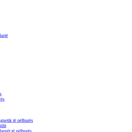
lartë
s
rës
gnetik të pëlhurës
ilit
 largët të pëlhurës