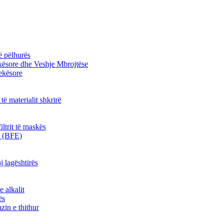
ë pëlhurës
kësore dhe Veshje Mbrojtëse
jekësore
 të materialit shkrirë
iltrit të maskës
kë (BFE)
j lagështirës
e alkalit
ës
zin e thithur