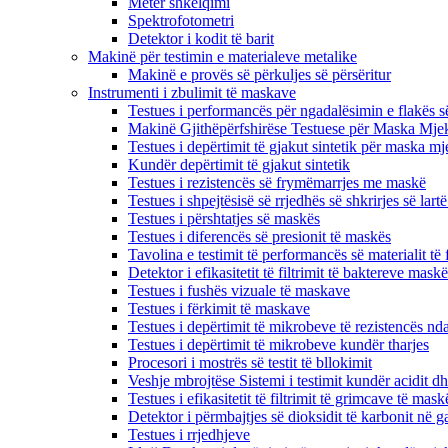
Metër shkëlqimi
Spektrofotometri
Detektor i kodit të barit
Makinë për testimin e materialeve metalike
Makinë e provës së përkuljes së përsëritur
Instrumenti i zbulimit të maskave
Testues i performancës për ngadalësimin e flakës s
Makinë Gjithëpërfshirëse Testuese për Maska Mje
Testues i depërtimit të gjakut sintetik për maska ​​m
Kundër depërtimit të gjakut sintetik
Testues i rezistencës së frymëmarrjes me maskë
Testues i shpejtësisë së rrjedhës së shkrirjes së lartë
Testues i përshtatjes së maskës
Testues i diferencës së presionit të maskës
Tavolina e testimit të performancës së materialit të f
Detektor i efikasitetit të filtrimit të baktereve mas
Testues i fushës vizuale të maskave
Testues i fërkimit të maskave
Testues i depërtimit të mikrobeve të rezistencës nda
Testues i depërtimit të mikrobeve kundër tharjes
Procesori i mostrës së testit të bllokimit
Veshje mbrojtëse Sistemi i testimit kundër acidit dh
Testues i efikasitetit të filtrimit të grimcave të mask
Detektor i përmbajtjes së dioksidit të karbonit në ga
Testues i rrjedhjeve