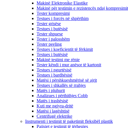
Makinë Elektronike Elastike
Makinë për testimin e rezistencës ndaj kompresimi
Tester kompresimi
Testues i forcës në shpërthim
Tester grisëse
Testues i butësisë
Tester shpuese
Tester i palosshëm
Tester peeling
Testues i koeficientit të fërkimit
Testues i butësisë
Makinë testimi me rënie
Tester këndi i mur anësor të kartonit
Testues i ngurtësisë
Testues i bardhësisë
Matësi i përshkueshmërisë së ajrit
Testues i shkallës së rrahjes
Matës i pluhurit
Analizues i përthithjes Cobb
Matës i trashësisë
Kuti me ngjyra-dritë
Matësi i lagështisë
Centrifugë elektrike
Instrumenti i testimit të paketimit fleksibël plastik
Pajisjet e testimit të tërheqjes