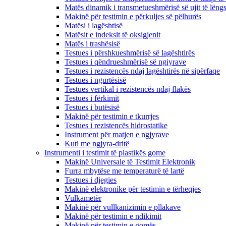
Matës dinamik i transmetueshmërisë së ujit të lëng
Makinë për testimin e përkuljes së pëlhurës
Matësi i lagështisë
Matësit e indeksit të oksigjenit
Matës i trashësisë
Testues i përshkueshmërisë së lagështirës
Testues i qëndrueshmërisë së ngjyrave
Testues i rezistencës ndaj lagështirës në sipërfaqe
Testues i ngurtësisë
Testues vertikal i rezistencës ndaj flakës
Testues i fërkimit
Testues i butësisë
Makinë për testimin e tkurrjes
Testues i rezistencës hidrostatike
Instrument për matjen e ngjyrave
Kuti me ngjyra-dritë
Instrumenti i testimit të plastikës gome
Makinë Universale të Testimit Elektronik
Furra mbytëse me temperaturë të lartë
Testues i djegies
Makinë elektronike për testimin e tërheqjes
Vulkametër
Makinë për vullkanizimin e pllakave
Makinë për testimin e ndikimit
Makinë për testimin e gomës