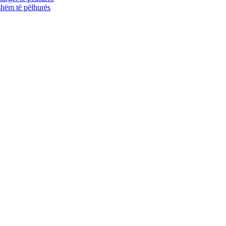
shëm të pëlhurës