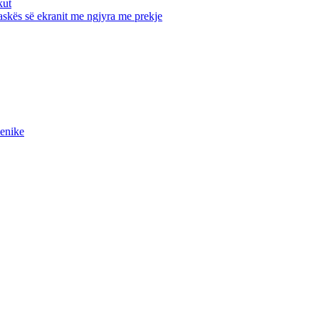
kut
maskës së ekranit me ngjyra me prekje
ienike