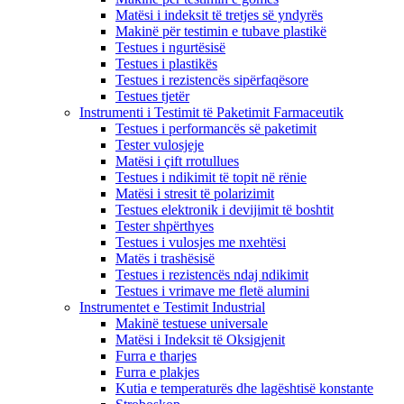
Matësi i indeksit të tretjes së yndyrës
Makinë për testimin e tubave plastikë
Testues i ngurtësisë
Testues i plastikës
Testues i rezistencës sipërfaqësore
Testues tjetër
Instrumenti i Testimit të Paketimit Farmaceutik
Testues i performancës së paketimit
Tester vulosjeje
Matësi i çift rrotullues
Testues i ndikimit të topit në rënie
Matësi i stresit të polarizimit
Testues elektronik i devijimit të boshtit
Tester shpërthyes
Testues i vulosjes me nxehtësi
Matës i trashësisë
Testues i rezistencës ndaj ndikimit
Testues i vrimave me fletë alumini
Instrumentet e Testimit Industrial
Makinë testuese universale
Matësi i Indeksit të Oksigjenit
Furra e tharjes
Furra e plakjes
Kutia e temperaturës dhe lagështisë konstante