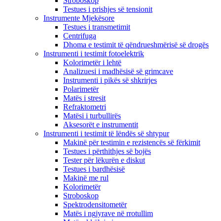
Stroboskop
Testues i prishjes së tensionit
Instrumente Mjekësore
Testues i transmetimit
Centrifuga
Dhoma e testimit të qëndrueshmërisë së drogës
Instrumenti i testimit fotoelektrik
Kolorimetër i lehtë
Analizuesi i madhësisë së grimcave
Instrumenti i pikës së shkrirjes
Polarimetër
Matës i stresit
Refraktometri
Matësi i turbullirës
Aksesorët e instrumentit
Instrumenti i testimit të lëndës së shtypur
Makinë për testimin e rezistencës së fërkimit
Testues i përthithjes së bojës
Tester për lëkurën e diskut
Testues i bardhësisë
Makinë me rul
Kolorimetër
Stroboskop
Spektrodensitometër
Matës i ngjyrave në rrotullim