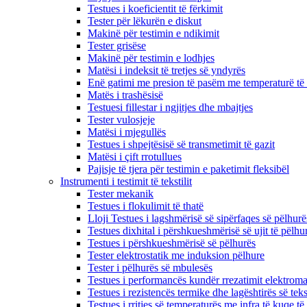
Testues i koeficientit të fërkimit
Tester për lëkurën e diskut
Makinë për testimin e ndikimit
Tester grisëse
Makinë për testimin e lodhjes
Matësi i indeksit të tretjes së yndyrës
Enë gatimi me presion të pasëm me temperaturë të 
Matës i trashësisë
Testuesi fillestar i ngjitjes dhe mbajtjes
Tester vulosjeje
Matësi i mjegullës
Testues i shpejtësisë së transmetimit të gazit
Matësi i çift rrotullues
Pajisje të tjera për testimin e paketimit fleksibël
Instrumenti i testimit të tekstilit
Tester mekanik
Testues i flokulimit të thatë
Lloji Testues i lagshmërisë së sipërfaqes së pëlhurë
Testues dixhital i përshkueshmërisë së ujit të pëlhu
Testues i përshkueshmërisë së pëlhurës
Tester elektrostatik me induksion pëlhure
Tester i pëlhurës së mbulesës
Testues i performancës kundër rrezatimit elektroma
Testues i rezistencës termike dhe lagështirës së tekst
Testues i rritjes së temperaturës me infra të kuqe të