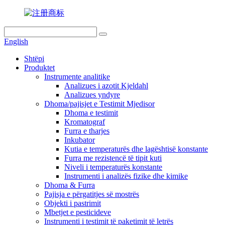
English
Shtëpi
Produktet
Instrumente analitike
Analizues i azotit Kjeldahl
Analizues yndyre
Dhoma/pajisjet e Testimit Mjedisor
Dhoma e testimit
Kromatograf
Furra e tharjes
Inkubator
Kutia e temperaturës dhe lagështisë konstante
Furra me rezistencë të tipit kuti
Niveli i temperaturës konstante
Instrumenti i analizës fizike dhe kimike
Dhoma & Furra
Pajisja e përgatitjes së mostrës
Objekti i pastrimit
Mbetjet e pesticideve
Instrumenti i testimit të paketimit të letrës