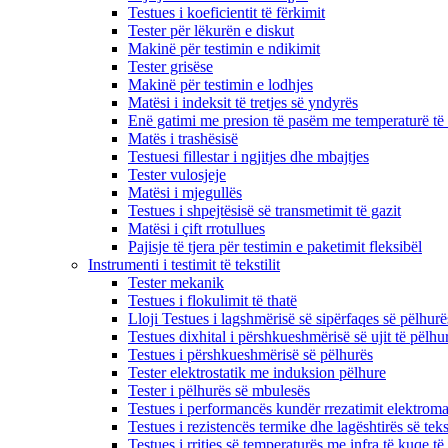
Testues i koeficientit të fërkimit
Tester për lëkurën e diskut
Makinë për testimin e ndikimit
Tester grisëse
Makinë për testimin e lodhjes
Matësi i indeksit të tretjes së yndyrës
Enë gatimi me presion të pasëm me temperaturë të 
Matës i trashësisë
Testuesi fillestar i ngjitjes dhe mbajtjes
Tester vulosjeje
Matësi i mjegullës
Testues i shpejtësisë së transmetimit të gazit
Matësi i çift rrotullues
Pajisje të tjera për testimin e paketimit fleksibël
Instrumenti i testimit të tekstilit
Tester mekanik
Testues i flokulimit të thatë
Lloji Testues i lagshmërisë së sipërfaqes së pëlhurë
Testues dixhital i përshkueshmërisë së ujit të pëlhu
Testues i përshkueshmërisë së pëlhurës
Tester elektrostatik me induksion pëlhure
Tester i pëlhurës së mbulesës
Testues i performancës kundër rrezatimit elektroma
Testues i rezistencës termike dhe lagështirës së tekst
Testues i rritjes së temperaturës me infra të kuqe të