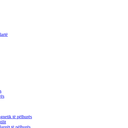
lartë
s
rës
gnetik të pëlhurës
ilit
 largët të pëlhurës