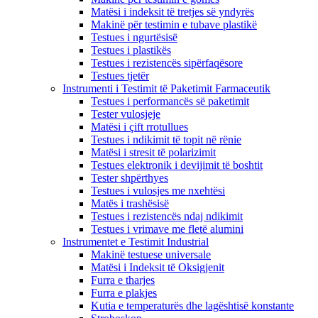
Matësi i indeksit të tretjes së yndyrës
Makinë për testimin e tubave plastikë
Testues i ngurtësisë
Testues i plastikës
Testues i rezistencës sipërfaqësore
Testues tjetër
Instrumenti i Testimit të Paketimit Farmaceutik
Testues i performancës së paketimit
Tester vulosjeje
Matësi i çift rrotullues
Testues i ndikimit të topit në rënie
Matësi i stresit të polarizimit
Testues elektronik i devijimit të boshtit
Tester shpërthyes
Testues i vulosjes me nxehtësi
Matës i trashësisë
Testues i rezistencës ndaj ndikimit
Testues i vrimave me fletë alumini
Instrumentet e Testimit Industrial
Makinë testuese universale
Matësi i Indeksit të Oksigjenit
Furra e tharjes
Furra e plakjes
Kutia e temperaturës dhe lagështisë konstante