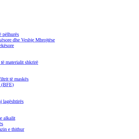
ë pëlhurës
kësore dhe Veshje Mbrojtëse
jekësore
 të materialit shkrirë
iltrit të maskës
kë (BFE)
j lagështirës
e alkalit
ës
zin e thithur