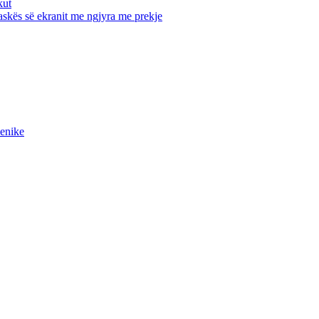
kut
maskës së ekranit me ngjyra me prekje
ienike