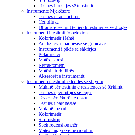
Stroboskop
Testues i prishjes së tensionit
Instrumente Mjekësore
Testues i transmetimit
Centrifuga
Dhoma e testimit të qëndrueshmërisë së drogës
Instrumenti i testimit fotoelektrik
Kolorimetër i lehtë
Analizuesi i madhësisë së grimcave
Instrumenti i pikës së shkrirjes
Polarimetër
Matës i stresit
Refraktometri
Matësi i turbullirës
Aksesorët e instrumentit
Instrumenti i testimit të lëndës së shtypur
Makinë për testimin e rezistencës së fërkimit
Testues i përthithjes së bojës
Tester për lëkurën e diskut
Testues i bardhësisë
Makinë me rul
Kolorimetër
Stroboskop
Spektrodensitometër
Matës i ngjyrave në rrotullim