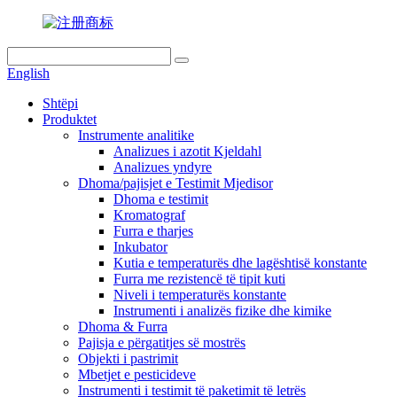
English
Shtëpi
Produktet
Instrumente analitike
Analizues i azotit Kjeldahl
Analizues yndyre
Dhoma/pajisjet e Testimit Mjedisor
Dhoma e testimit
Kromatograf
Furra e tharjes
Inkubator
Kutia e temperaturës dhe lagështisë konstante
Furra me rezistencë të tipit kuti
Niveli i temperaturës konstante
Instrumenti i analizës fizike dhe kimike
Dhoma & Furra
Pajisja e përgatitjes së mostrës
Objekti i pastrimit
Mbetjet e pesticideve
Instrumenti i testimit të paketimit të letrës