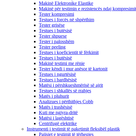
Makinë Elektronike Elastike
Makinë për testimin e rezistencës ndaj kompresimi
Tester kompresimi
Testues i forcës në shpërthim
Tester grisëse
Testues i butësisë
Tester shpuese
Tester i palosshëm
Tester peeling
Testues i koeficientit të fërkimit
Testues i butësisë
Makinë testimi me rënie
Tester këndi i mur anësor të kartonit
Testues i ngurtësisë
Testues i bardhësisë
Matësi i përshkueshmërisë së ajrit
Testues i shkallës së rrahjes
Matës i pluhurit
Analizues i përthithjes Cobb
Matës i trashësisë
Kuti me ngjyra-dritë
Matësi i lagështisë
Centrifugë elektrike
Instrumenti i testimit të paketimit fleksibël plastik
Pajisjet e testimit të tërheqjes