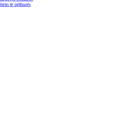
shëm të pëlhurës