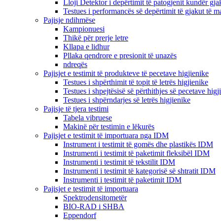
Lloji Detektor i depërtimit të patogjenit kundër gja
Testues i performancës së depërtimit të gjakut të 
Pajisje ndihmëse
Kampionuesi
Thikë për prerje letre
Kllapa e lidhur
Pllaka qendrore e presionit të unazës
ndreqës
Pajisjet e testimit të produkteve të pecetave higjienike
Testues i shpërthimit të topit të letrës higjienike
Testues i shpejtësisë së përthithjes së pecetave higj
Testues i shpërndarjes së letrës higjienike
Pajisje të tjera testimi
Tabela vibruese
Makinë për testimin e lëkurës
Pajisjet e testimit të importuara nga IDM
Instrument i testimit të gomës dhe plastikës IDM
Instrumenti i testimit të paketimit fleksibël IDM
Instrumenti i testimit të tekstilit IDM
Instrumenti i testimit të kategorisë së shtratit IDM
Instrumenti i testimit të paketimit IDM
Pajisjet e testimit të importuara
Spektrodensitometër
BIO-RAD i SHBA
Eppendorf