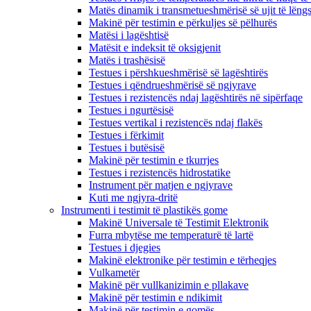
Matës dinamik i transmetueshmërisë së ujit të lëng
Makinë për testimin e përkuljes së pëlhurës
Matësi i lagështisë
Matësit e indeksit të oksigjenit
Matës i trashësisë
Testues i përshkueshmërisë së lagështirës
Testues i qëndrueshmërisë së ngjyrave
Testues i rezistencës ndaj lagështirës në sipërfaqe
Testues i ngurtësisë
Testues vertikal i rezistencës ndaj flakës
Testues i fërkimit
Testues i butësisë
Makinë për testimin e tkurrjes
Testues i rezistencës hidrostatike
Instrument për matjen e ngjyrave
Kuti me ngjyra-dritë
Instrumenti i testimit të plastikës gome
Makinë Universale të Testimit Elektronik
Furra mbytëse me temperaturë të lartë
Testues i djegies
Makinë elektronike për testimin e tërheqjes
Vulkametër
Makinë për vullkanizimin e pllakave
Makinë për testimin e ndikimit
Makinë për testimin e gomës