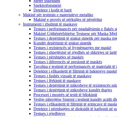
Metër shkëlqimi
Spektrofotometri
Detektor i kodit të barit
Makinë për testimin e materialeve metalike
Makinë e provës së përkuljes së përsëritur
Instrumenti i zbulimit të maskave
Testues i performancës për ngadalësimin e flakës s
Makinë Gjithëpërfshirëse Testuese për Maska Mje
Testues i depërtimit të gjakut sintetik për maska ​​m
Kundër depërtimit të gjakut sintetik
Testues i rezistencës së frymëmarrjes me maskë
Testues i shpejtësisë së rrjedhës së shkrirjes së lartë
Testues i përshtatjes së maskës
Testues i diferencës së presionit të maskës
Tavolina e testimit të performancës së materialit të f
Detektor i efikasitetit të filtrimit të baktereve mas
Testues i fushës vizuale të maskave
Testues i fërkimit të maskave
Testues i depërtimit të mikrobeve të rezistencës nda
Testues i depërtimit të mikrobeve kundër tharjes
Procesori i mostrës së testit të bllokimit
Veshje mbrojtëse Sistemi i testimit kundër acidit dh
Testues i efikasitetit të filtrimit të grimcave të mask
Detektor i përmbajtjes së dioksidit të karbonit në ga
Testues i rrjedhjeve