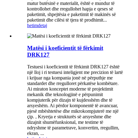
matur butësinë e materialit, është e mundur të
kontrollohet dhe rregullohet hapja e qeses së
paketimit, shpejtësia e paketimit të makinës së
paketimit dhe cilësi të tjera të prodhimit...
hetim
detaj
Matësi i koeficientit të fërkimit
DRK127
Testuesi i koeficientit të fërkimit DRK127 është
një lloj i ri testuesi inteligjent me precizion të lartë
i krijuar nga kompania jonë në përputhje me
standardet dhe rregulloret përkatëse kombëtare.
Ai miraton konceptet moderne të projektimit
mekanik dhe teknologjinë e përpunimit
kompjuterik për dizajn të kujdesshëm dhe të
arsyeshëm. Ai përdor komponentë të avancuar,
pjesë mbështetëse dhe mikrokompjuterë me një
çip. , Kryerja e strukturës së arsyeshme dhe
dizajnit shumëfunksional, me testime të
ndryshme të parametrave, konvertim, rregullim,
ekran, ...