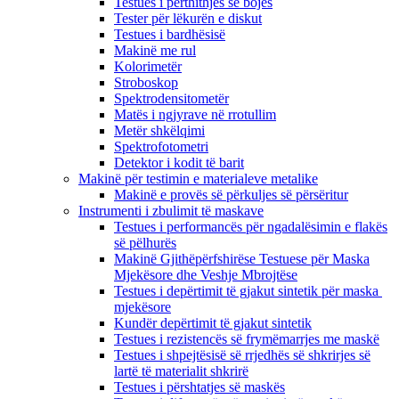
Testues i përthithjes së bojës
Tester për lëkurën e diskut
Testues i bardhësisë
Makinë me rul
Kolorimetër
Stroboskop
Spektrodensitometër
Matës i ngjyrave në rrotullim
Metër shkëlqimi
Spektrofotometri
Detektor i kodit të barit
Makinë për testimin e materialeve metalike
Makinë e provës së përkuljes së përsëritur
Instrumenti i zbulimit të maskave
Testues i performancës për ngadalësimin e flakës
së pëlhurës
Makinë Gjithëpërfshirëse Testuese për Maska
Mjekësore dhe Veshje Mbrojtëse
Testues i depërtimit të gjakut sintetik për maska ​​
mjekësore
Kundër depërtimit të gjakut sintetik
Testues i rezistencës së frymëmarrjes me maskë
Testues i shpejtësisë së rrjedhës së shkrirjes së
lartë të materialit shkrirë
Testues i përshtatjes së maskës