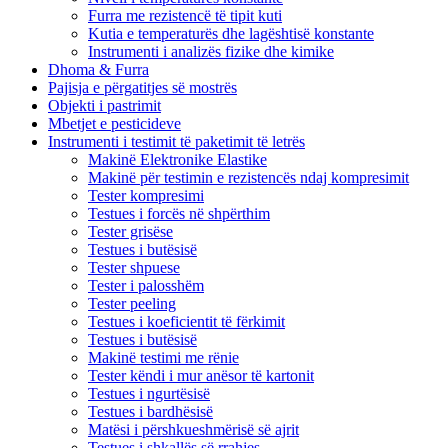
Furra me rezistencë të tipit kuti
Kutia e temperaturës dhe lagështisë konstante
Instrumenti i analizës fizike dhe kimike
Dhoma & Furra
Pajisja e përgatitjes së mostrës
Objekti i pastrimit
Mbetjet e pesticideve
Instrumenti i testimit të paketimit të letrës
Makinë Elektronike Elastike
Makinë për testimin e rezistencës ndaj kompresimit
Tester kompresimi
Testues i forcës në shpërthim
Tester grisëse
Testues i butësisë
Tester shpuese
Tester i palosshëm
Tester peeling
Testues i koeficientit të fërkimit
Testues i butësisë
Makinë testimi me rënie
Tester këndi i mur anësor të kartonit
Testues i ngurtësisë
Testues i bardhësisë
Matësi i përshkueshmërisë së ajrit
Testues i shkallës së rrahjes