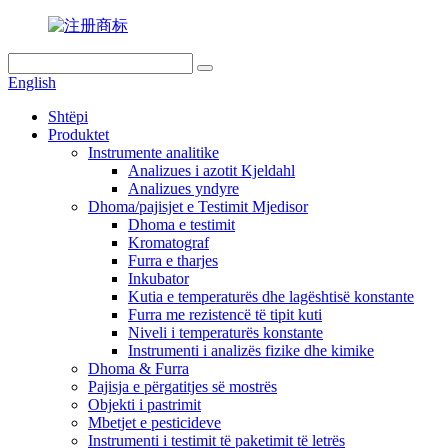
English
Shtëpi
Produktet
Instrumente analitike
Analizues i azotit Kjeldahl
Analizues yndyre
Dhoma/pajisjet e Testimit Mjedisor
Dhoma e testimit
Kromatograf
Furra e tharjes
Inkubator
Kutia e temperaturës dhe lagështisë konstante
Furra me rezistencë të tipit kuti
Niveli i temperaturës konstante
Instrumenti i analizës fizike dhe kimike
Dhoma & Furra
Pajisja e përgatitjes së mostrës
Objekti i pastrimit
Mbetjet e pesticideve
Instrumenti i testimit të paketimit të letrës