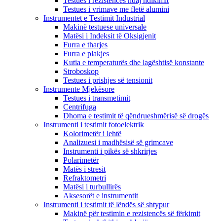
Testues i rezistencës ndaj ndikimit
Testues i vrimave me fletë alumini
Instrumentet e Testimit Industrial
Makinë testuese universale
Matësi i Indeksit të Oksigjenit
Furra e tharjes
Furra e plakjes
Kutia e temperaturës dhe lagështisë konstante
Stroboskop
Testues i prishjes së tensionit
Instrumente Mjekësore
Testues i transmetimit
Centrifuga
Dhoma e testimit të qëndrueshmërisë së drogës
Instrumenti i testimit fotoelektrik
Kolorimetër i lehtë
Analizuesi i madhësisë së grimcave
Instrumenti i pikës së shkrirjes
Polarimetër
Matës i stresit
Refraktometri
Matësi i turbullirës
Aksesorët e instrumentit
Instrumenti i testimit të lëndës së shtypur
Makinë për testimin e rezistencës së fërkimit