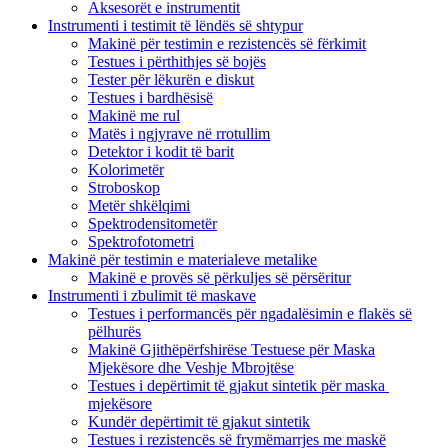
Aksesorët e instrumentit
Instrumenti i testimit të lëndës së shtypur
Makinë për testimin e rezistencës së fërkimit
Testues i përthithjes së bojës
Tester për lëkurën e diskut
Testues i bardhësisë
Makinë me rul
Matës i ngjyrave në rrotullim
Detektor i kodit të barit
Kolorimetër
Stroboskop
Metër shkëlqimi
Spektrodensitometër
Spektrofotometri
Makinë për testimin e materialeve metalike
Makinë e provës së përkuljes së përsëritur
Instrumenti i zbulimit të maskave
Testues i performancës për ngadalësimin e flakës së
pëlhurës
Makinë Gjithëpërfshirëse Testuese për Maska
Mjekësore dhe Veshje Mbrojtëse
Testues i depërtimit të gjakut sintetik për maska ​​
mjekësore
Kundër depërtimit të gjakut sintetik
Testues i rezistencës së frymëmarrjes me maskë