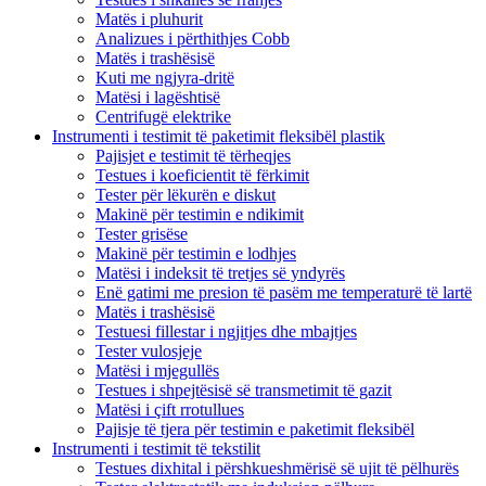
Matës i pluhurit
Analizues i përthithjes Cobb
Matës i trashësisë
Kuti me ngjyra-dritë
Matësi i lagështisë
Centrifugë elektrike
Instrumenti i testimit të paketimit fleksibël plastik
Pajisjet e testimit të tërheqjes
Testues i koeficientit të fërkimit
Tester për lëkurën e diskut
Makinë për testimin e ndikimit
Tester grisëse
Makinë për testimin e lodhjes
Matësi i indeksit të tretjes së yndyrës
Enë gatimi me presion të pasëm me temperaturë të lartë
Matës i trashësisë
Testuesi fillestar i ngjitjes dhe mbajtjes
Tester vulosjeje
Matësi i mjegullës
Testues i shpejtësisë së transmetimit të gazit
Matësi i çift rrotullues
Pajisje të tjera për testimin e paketimit fleksibël
Instrumenti i testimit të tekstilit
Testues dixhital i përshkueshmërisë së ujit të pëlhurës