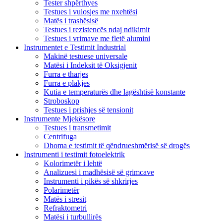
Tester shpërthyes
Testues i vulosjes me nxehtësi
Matës i trashësisë
Testues i rezistencës ndaj ndikimit
Testues i vrimave me fletë alumini
Instrumentet e Testimit Industrial
Makinë testuese universale
Matësi i Indeksit të Oksigjenit
Furra e tharjes
Furra e plakjes
Kutia e temperaturës dhe lagështisë konstante
Stroboskop
Testues i prishjes së tensionit
Instrumente Mjekësore
Testues i transmetimit
Centrifuga
Dhoma e testimit të qëndrueshmërisë së drogës
Instrumenti i testimit fotoelektrik
Kolorimetër i lehtë
Analizuesi i madhësisë së grimcave
Instrumenti i pikës së shkrirjes
Polarimetër
Matës i stresit
Refraktometri
Matësi i turbullirës