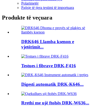
Polarimetër
Pajisje të tjera testimi të importuara
Produkte të veçuara
DRK646 Llamba ksenon e
vjetërimit...
Testues i fibrave DRK-F416
Digesti automatik DRK-K646...
Rrethi me ujë ftohës DRK-W636...