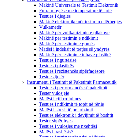
Makinë Universale të Testimit Elektronik
Furra mbytëse me temperaturë të lartë
Testues i djegies
Makinë elektronike për testimin e tërheqjes
Vulkametër
Makinë për vullkanizimin e pllakave
Makinë për testimin e ndikimit
Makinë për testimin e gomës
Matësi i indeksit të tretjes së yndyrës
Makinë për testimin e tubave plastikë
Testues i ngurtësisë
Testues i plastikës
Testues i rezistencës sipërfaqësore
Testues tjetër
Instrumenti i Testimit të Paketimit Farmaceutik
Testues i performancës së paketimit
Tester vulosjeje
Matësi i çift rrotullues
Testues i ndikimit të topit në rënie
Matësi i stresit të polarizimit
Testues elektronik i devijimit të boshtit
Tester shpërthyes
Testues i vulosjes me nxehtësi
Matës i trashësisë