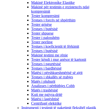
Makinë Elektronike Elastike
Makinë për testimin e rezistencës ndaj
kompresimit
Tester kompresimi
Testues i forcës në shpërthim
Tester grisëse
Testues i butësisë
Tester shpuese
Tester i palosshëm
Tester peeling
Testues i koeficientit të fërkimit
Testues i butësisë
Makinë testimi me rënie
Tester këndi i mur anësor të kartonit
Testues i ngurtësisë
Testues i bardhësisë
Matësi i përshkueshmërisë së ajrit
Testues i shkallës së rrahjes
Matës i pluhurit
Analizues i përthithjes Cobb
Matës i trashësisë
Kuti me ngjyra-dritë
Matësi i lagështisë
Centrifugë elektrike
Instrumenti i testimit të paketimit fleksibël plastik