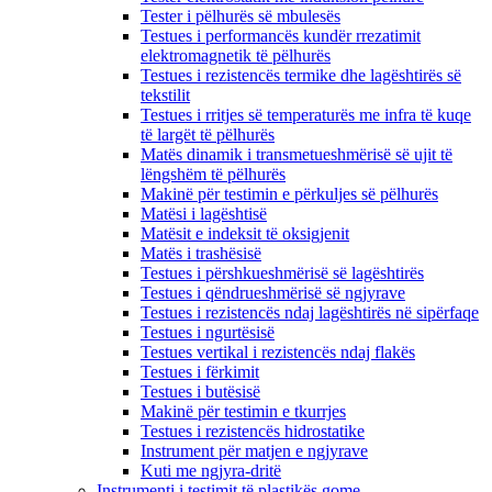
Tester i pëlhurës së mbulesës
Testues i performancës kundër rrezatimit
elektromagnetik të pëlhurës
Testues i rezistencës termike dhe lagështirës së
tekstilit
Testues i rritjes së temperaturës me infra të kuqe
të largët të pëlhurës
Matës dinamik i transmetueshmërisë së ujit të
lëngshëm të pëlhurës
Makinë për testimin e përkuljes së pëlhurës
Matësi i lagështisë
Matësit e indeksit të oksigjenit
Matës i trashësisë
Testues i përshkueshmërisë së lagështirës
Testues i qëndrueshmërisë së ngjyrave
Testues i rezistencës ndaj lagështirës në sipërfaqe
Testues i ngurtësisë
Testues vertikal i rezistencës ndaj flakës
Testues i fërkimit
Testues i butësisë
Makinë për testimin e tkurrjes
Testues i rezistencës hidrostatike
Instrument për matjen e ngjyrave
Kuti me ngjyra-dritë
Instrumenti i testimit të plastikës gome