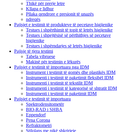
Thikë për prerje letre
Kllapa e lidhur
Pllaka qendrore e presionit të unazës
ndreqës
Pajisjet e testimit të produkteve të pecetave higjienike
Testues i shpërthimit të topit të letrës higjienike
Testues i shpejtësisë së përthithjes së pecetave
higjienike
Testues i shpërndarjes së letrës higjienike
Pajisje të tjera testimi
Tabela vibruese
Makinë për testimin e lëkurës
Pajisjet e testimit të importuara nga IDM
Instrument i testimit të gomës dhe plastikës IDM
Instrumenti i testimit të paketimit fleksibël IDM
Instrumenti i testimit të tekstilit IDM
Instrumenti i testimit të kategorisë së shtratit IDM
Instrumenti i testimit të paketimit IDM
Pajisjet e testimit të importuara
Spektrodensitometër
BIO-RAD i SHBA
Eppendorf
Pena Corona
Refraktometri
Stilolaps me pikë shkrirjeje