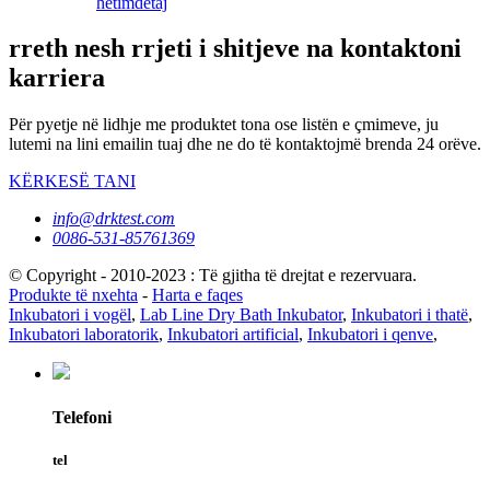
hetim
detaj
rreth nesh rrjeti i shitjeve na kontaktoni
karriera
Për pyetje në lidhje me produktet tona ose listën e çmimeve, ju
lutemi na lini emailin tuaj dhe ne do të kontaktojmë brenda 24 orëve.
KËRKESË TANI
info@drktest.com
0086-531-85761369
© Copyright - 2010-2023 : Të gjitha të drejtat e rezervuara.
Produkte të nxehta
-
Harta e faqes
Inkubatori i vogël
,
Lab Line Dry Bath Inkubator
,
Inkubatori i thatë
,
Inkubatori laboratorik
,
Inkubatori artificial
,
Inkubatori i qenve
,
Telefoni
tel