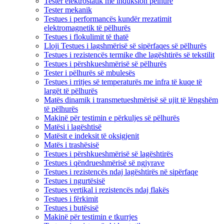
Tester elektrostatik me induksion pëlhure
Tester mekanik
Testues i performancës kundër rrezatimit
elektromagnetik të pëlhurës
Testues i flokulimit të thatë
Lloji Testues i lagshmërisë së sipërfaqes së pëlhurës
Testues i rezistencës termike dhe lagështirës së tekstilit
Testues i përshkueshmërisë së pëlhurës
Tester i pëlhurës së mbulesës
Testues i rritjes së temperaturës me infra të kuqe të
largët të pëlhurës
Matës dinamik i transmetueshmërisë së ujit të lëngshëm
të pëlhurës
Makinë për testimin e përkuljes së pëlhurës
Matësi i lagështisë
Matësit e indeksit të oksigjenit
Matës i trashësisë
Testues i përshkueshmërisë së lagështirës
Testues i qëndrueshmërisë së ngjyrave
Testues i rezistencës ndaj lagështirës në sipërfaqe
Testues i ngurtësisë
Testues vertikal i rezistencës ndaj flakës
Testues i fërkimit
Testues i butësisë
Makinë për testimin e tkurrjes