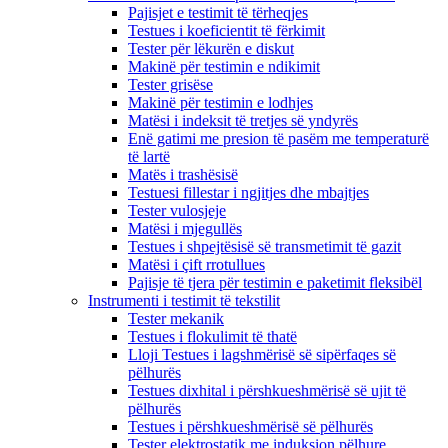
Pajisjet e testimit të tërheqjes
Testues i koeficientit të fërkimit
Tester për lëkurën e diskut
Makinë për testimin e ndikimit
Tester grisëse
Makinë për testimin e lodhjes
Matësi i indeksit të tretjes së yndyrës
Enë gatimi me presion të pasëm me temperaturë
të lartë
Matës i trashësisë
Testuesi fillestar i ngjitjes dhe mbajtjes
Tester vulosjeje
Matësi i mjegullës
Testues i shpejtësisë së transmetimit të gazit
Matësi i çift rrotullues
Pajisje të tjera për testimin e paketimit fleksibël
Instrumenti i testimit të tekstilit
Tester mekanik
Testues i flokulimit të thatë
Lloji Testues i lagshmërisë së sipërfaqes së
pëlhurës
Testues dixhital i përshkueshmërisë së ujit të
pëlhurës
Testues i përshkueshmërisë së pëlhurës
Tester elektrostatik me induksion pëlhure