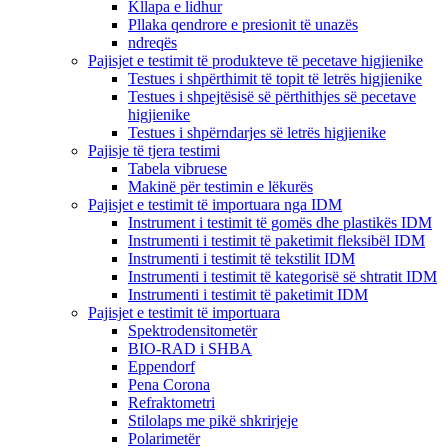
Kllapa e lidhur
Pllaka qendrore e presionit të unazës
ndreqës
Pajisjet e testimit të produkteve të pecetave higjienike
Testues i shpërthimit të topit të letrës higjienike
Testues i shpejtësisë së përthithjes së pecetave
higjienike
Testues i shpërndarjes së letrës higjienike
Pajisje të tjera testimi
Tabela vibruese
Makinë për testimin e lëkurës
Pajisjet e testimit të importuara nga IDM
Instrument i testimit të gomës dhe plastikës IDM
Instrumenti i testimit të paketimit fleksibël IDM
Instrumenti i testimit të tekstilit IDM
Instrumenti i testimit të kategorisë së shtratit IDM
Instrumenti i testimit të paketimit IDM
Pajisjet e testimit të importuara
Spektrodensitometër
BIO-RAD i SHBA
Eppendorf
Pena Corona
Refraktometri
Stilolaps me pikë shkrirjeje
Polarimetër