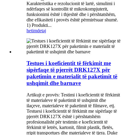
Karakteristika e rezolucionit të lartë, simulimi i
ndërfaqes së kontrollit të mikrokompjuterit,
funksionimi është i thjeshtë dhe i përshtatshëm,
dhe efikasiteti i provës është përmirësuar shumë.
1) Produkti...
hetim
detaj
Testues i koeficientit të fërkimit me
sipërfaqe të pjerrët DRK127X për
paketimin e materialit të paketimit të
ushqimit dhe barnave
Artikujt e provës: Testimi i koeficientit të fërkimit
të materialeve të paketimit të ushqimit dhe
ilaçeve, materialeve të paketimit të filmave, etj.
Testuesi i koeficientit të fërkimit me sipërfaqe të
pjerrët DRK127X është i përshtatshëm
profesionalisht për testimin e koeficientit të
fërkimit të letrës, kartonit, filmit plastik, fletës,
rripit transportues dhe materialeve të tjera. Duke