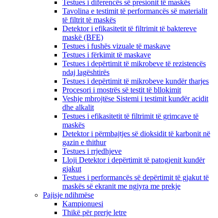
Testues i diferencës së presionit të maskës
Tavolina e testimit të performancës së materialit
të filtrit të maskës
Detektor i efikasitetit të filtrimit të baktereve
maskë (BFE)
Testues i fushës vizuale të maskave
Testues i fërkimit të maskave
Testues i depërtimit të mikrobeve të rezistencës
ndaj lagështirës
Testues i depërtimit të mikrobeve kundër tharjes
Procesori i mostrës së testit të bllokimit
Veshje mbrojtëse Sistemi i testimit kundër acidit
dhe alkalit
Testues i efikasitetit të filtrimit të grimcave të
maskës
Detektor i përmbajtjes së dioksidit të karbonit në
gazin e thithur
Testues i rrjedhjeve
Lloji Detektor i depërtimit të patogjenit kundër
gjakut
Testues i performancës së depërtimit të gjakut të
maskës së ekranit me ngjyra me prekje
Pajisje ndihmëse
Kampionuesi
Thikë për prerje letre