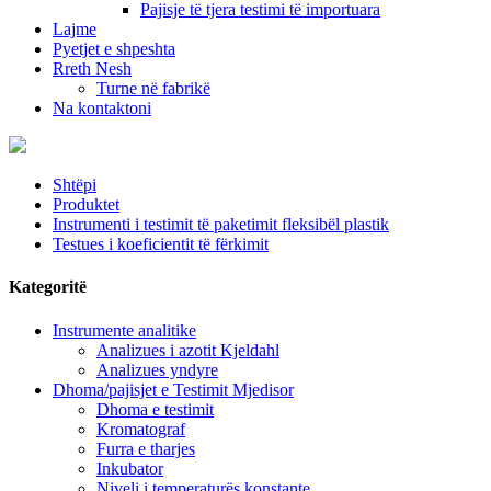
Pajisje të tjera testimi të importuara
Lajme
Pyetjet e shpeshta
Rreth Nesh
Turne në fabrikë
Na kontaktoni
Shtëpi
Produktet
Instrumenti i testimit të paketimit fleksibël plastik
Testues i koeficientit të fërkimit
Kategoritë
Instrumente analitike
Analizues i azotit Kjeldahl
Analizues yndyre
Dhoma/pajisjet e Testimit Mjedisor
Dhoma e testimit
Kromatograf
Furra e tharjes
Inkubator
Niveli i temperaturës konstante