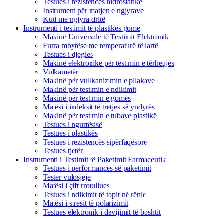
Testues i rezistencës hidrostatike
Instrument për matjen e ngjyrave
Kuti me ngjyra-dritë
Instrumenti i testimit të plastikës gome
Makinë Universale të Testimit Elektronik
Furra mbytëse me temperaturë të lartë
Testues i djegies
Makinë elektronike për testimin e tërheqjes
Vulkametër
Makinë për vullkanizimin e pllakave
Makinë për testimin e ndikimit
Makinë për testimin e gomës
Matësi i indeksit të tretjes së yndyrës
Makinë për testimin e tubave plastikë
Testues i ngurtësisë
Testues i plastikës
Testues i rezistencës sipërfaqësore
Testues tjetër
Instrumenti i Testimit të Paketimit Farmaceutik
Testues i performancës së paketimit
Tester vulosjeje
Matësi i çift rrotullues
Testues i ndikimit të topit në rënie
Matësi i stresit të polarizimit
Testues elektronik i devijimit të boshtit