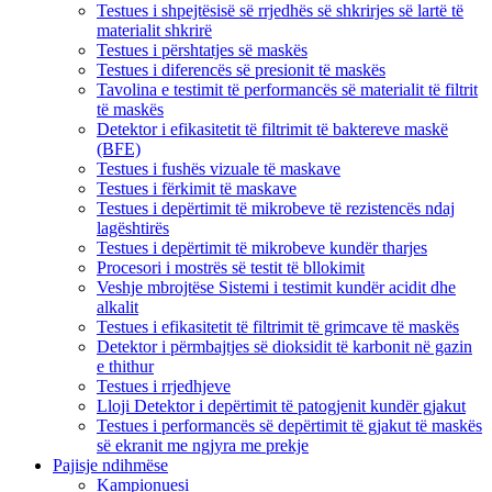
Testues i shpejtësisë së rrjedhës së shkrirjes së lartë të
materialit shkrirë
Testues i përshtatjes së maskës
Testues i diferencës së presionit të maskës
Tavolina e testimit të performancës së materialit të filtrit
të maskës
Detektor i efikasitetit të filtrimit të baktereve maskë
(BFE)
Testues i fushës vizuale të maskave
Testues i fërkimit të maskave
Testues i depërtimit të mikrobeve të rezistencës ndaj
lagështirës
Testues i depërtimit të mikrobeve kundër tharjes
Procesori i mostrës së testit të bllokimit
Veshje mbrojtëse Sistemi i testimit kundër acidit dhe
alkalit
Testues i efikasitetit të filtrimit të grimcave të maskës
Detektor i përmbajtjes së dioksidit të karbonit në gazin
e thithur
Testues i rrjedhjeve
Lloji Detektor i depërtimit të patogjenit kundër gjakut
Testues i performancës së depërtimit të gjakut të maskës
së ekranit me ngjyra me prekje
Pajisje ndihmëse
Kampionuesi