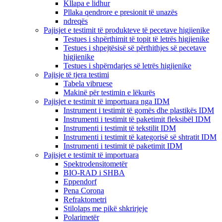
Kllapa e lidhur
Pllaka qendrore e presionit të unazës
ndreqës
Pajisjet e testimit të produkteve të pecetave higjienike
Testues i shpërthimit të topit të letrës higjienike
Testues i shpejtësisë së përthithjes së pecetave
higjienike
Testues i shpërndarjes së letrës higjienike
Pajisje të tjera testimi
Tabela vibruese
Makinë për testimin e lëkurës
Pajisjet e testimit të importuara nga IDM
Instrument i testimit të gomës dhe plastikës IDM
Instrumenti i testimit të paketimit fleksibël IDM
Instrumenti i testimit të tekstilit IDM
Instrumenti i testimit të kategorisë së shtratit IDM
Instrumenti i testimit të paketimit IDM
Pajisjet e testimit të importuara
Spektrodensitometër
BIO-RAD i SHBA
Eppendorf
Pena Corona
Refraktometri
Stilolaps me pikë shkrirjeje
Polarimetër