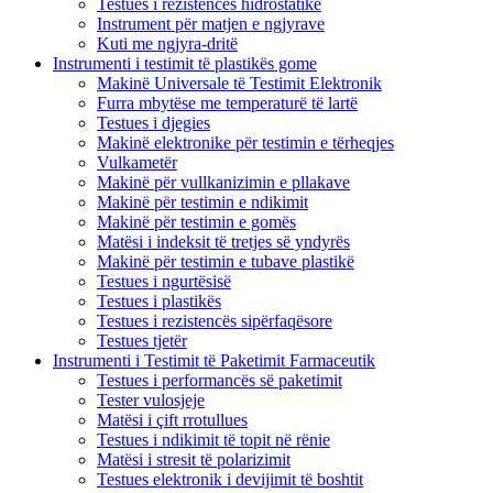
Testues i rezistencës hidrostatike
Instrument për matjen e ngjyrave
Kuti me ngjyra-dritë
Instrumenti i testimit të plastikës gome
Makinë Universale të Testimit Elektronik
Furra mbytëse me temperaturë të lartë
Testues i djegies
Makinë elektronike për testimin e tërheqjes
Vulkametër
Makinë për vullkanizimin e pllakave
Makinë për testimin e ndikimit
Makinë për testimin e gomës
Matësi i indeksit të tretjes së yndyrës
Makinë për testimin e tubave plastikë
Testues i ngurtësisë
Testues i plastikës
Testues i rezistencës sipërfaqësore
Testues tjetër
Instrumenti i Testimit të Paketimit Farmaceutik
Testues i performancës së paketimit
Tester vulosjeje
Matësi i çift rrotullues
Testues i ndikimit të topit në rënie
Matësi i stresit të polarizimit
Testues elektronik i devijimit të boshtit