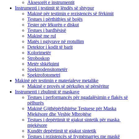
Aksesorët e instrumentit
Instrumenti i testimit të lëndës së shtypur
Makinë për testimin e rezistencës së fërkimit
Testues i përthithjes së bojës
Tester për lëkurën e diskut
Testues i bardhësisë
Makinë me rul
Matës i ngjyrave në rrotullim
Detektor i kodit të barit
Kolorimetër
Stroboskop
Metër shkëlqimi
Spektrodensitometër
Spektrofotometri
Makinë për testimin e materialeve metalike
Makinë e provës së përkuljes së përsëritur
Instrumenti i zbulimit të maskave
Testues i performancës për ngadalësimin e flakës së
pëlhurës
Makinë Gjithëpërfshirëse Testuese për Maska
Mjekësore dhe Veshje Mbrojtëse
Testues i depërtimit të gjakut sintetik për maska ​​
mjekësore
Kundër depërtimit të gjakut sintetik
Testues i rezistencës së frymëmarrjes me maskë