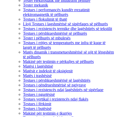
Tester elektrostatik me induksion pëlhure
Tester mekanik
Testues i performancës kundër rrezatimit
elektromagnetik të pëlhurës
Testues i flokulimit të thatë
Lloji Testues i lagshmërisë së sipërfaqes së pëlhurës
Testues i rezistencës termike dhe lagështirës së tekstilit
Testues i përshkueshmërisë së pëlhurës
Tester i pëlhurës së mbulesës
Testues i rritjes së temperaturës me infra të kuqe të
largët të pëlhurës
Matës dinamik i transmetueshmërisë së ujit të lëngshëm
të pëlhurës
Makinë për testimin e përkuljes së pëlhurës
Matësi i lagështisë
Matësit e indeksit të oksigjenit
Matës i trashësisë
Testues i përshkueshmërisë së lagështirës
Testues i qëndrueshmërisë së ngjyrave
Testues i rezistencës ndaj lagështirës në sipërfaqe
Testues i ngurtësisë
Testues vertikal i rezistencës ndaj flakës
Testues i fërkimit
Testues i butësisë
Makinë për testimin e tkurrjes