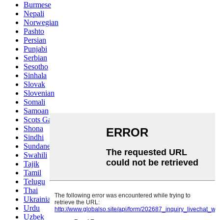
Burmese
Nepali
Norwegian
Pashto
Persian
Punjabi
Serbian
Sesotho
Sinhala
Slovak
Slovenian
Somali
Samoan
Scots Gaelic
Shona
Sindhi
Sundanese
Swahili
Tajik
Tamil
Telugu
Thai
Ukrainian
Urdu
Uzbek