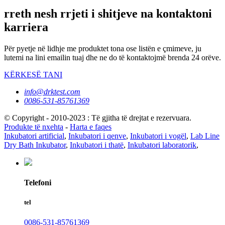
rreth nesh rrjeti i shitjeve na kontaktoni
karriera
Për pyetje në lidhje me produktet tona ose listën e çmimeve, ju
lutemi na lini emailin tuaj dhe ne do të kontaktojmë brenda 24 orëve.
KËRKESË TANI
info@drktest.com
0086-531-85761369
© Copyright - 2010-2023 : Të gjitha të drejtat e rezervuara.
Produkte të nxehta
-
Harta e faqes
Inkubatori artificial
,
Inkubatori i qenve
,
Inkubatori i vogël
,
Lab Line
Dry Bath Inkubator
,
Inkubatori i thatë
,
Inkubatori laboratorik
,
Telefoni
tel
0086-531-85761369