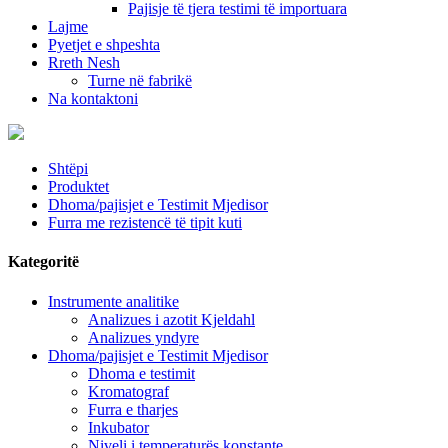
Pajisje të tjera testimi të importuara
Lajme
Pyetjet e shpeshta
Rreth Nesh
Turne në fabrikë
Na kontaktoni
Shtëpi
Produktet
Dhoma/pajisjet e Testimit Mjedisor
Furra me rezistencë të tipit kuti
Kategoritë
Instrumente analitike
Analizues i azotit Kjeldahl
Analizues yndyre
Dhoma/pajisjet e Testimit Mjedisor
Dhoma e testimit
Kromatograf
Furra e tharjes
Inkubator
Niveli i temperaturës konstante