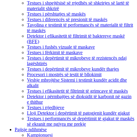
Testues i shpejtësisë së rrjedhës së shkrirjes së lartë të
materialit shkrirë
Testues i përshtatjes së maskës
Testues i diferencës së presionit të maskës
Tavolina e testimit të performancës së materialit të filtrit
të maskës
Detektor i efikasitetit të filtrimit të baktereve maskë
(BFE)
Testues i fushës vizuale të maskave
Testues i fërkimit të maskave
Testues i depërtimit të mikrobeve të rezistencës ndaj
lagështirës
Testues i depërtimit të mikrobeve kundër tharjes
Procesori i mostrës së testit të bllokimit
Veshje mbrojtëse Sistemi i testimit kundër acidit dhe
alkalit
Testues i efikasitetit të filtrimit të grimcave të maskës
Detektor i përmbajtjes së dioksidit të karbonit në gazin
e thithur
Testues i rrjedhjeve
Lloji Detektor i depërtimit të patogjenit kundër gjakut
Testues i performancës së depërtimit të gjakut të maskës
së ekranit me ngjyra me prekje
Pajisje ndihmëse
Kampionuesi