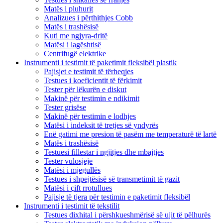
Matës i pluhurit
Analizues i përthithjes Cobb
Matës i trashësisë
Kuti me ngjyra-dritë
Matësi i lagështisë
Centrifugë elektrike
Instrumenti i testimit të paketimit fleksibël plastik
Pajisjet e testimit të tërheqjes
Testues i koeficientit të fërkimit
Tester për lëkurën e diskut
Makinë për testimin e ndikimit
Tester grisëse
Makinë për testimin e lodhjes
Matësi i indeksit të tretjes së yndyrës
Enë gatimi me presion të pasëm me temperaturë të lartë
Matës i trashësisë
Testuesi fillestar i ngjitjes dhe mbajtjes
Tester vulosjeje
Matësi i mjegullës
Testues i shpejtësisë së transmetimit të gazit
Matësi i çift rrotullues
Pajisje të tjera për testimin e paketimit fleksibël
Instrumenti i testimit të tekstilit
Testues dixhital i përshkueshmërisë së ujit të pëlhurës