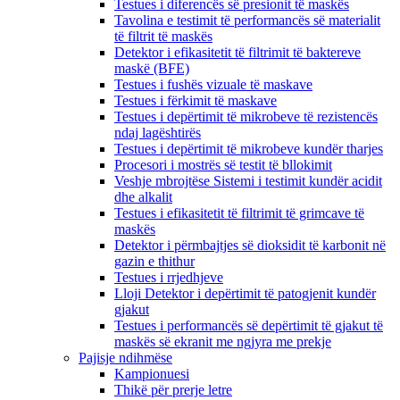
Testues i diferencës së presionit të maskës
Tavolina e testimit të performancës së materialit
të filtrit të maskës
Detektor i efikasitetit të filtrimit të baktereve
maskë (BFE)
Testues i fushës vizuale të maskave
Testues i fërkimit të maskave
Testues i depërtimit të mikrobeve të rezistencës
ndaj lagështirës
Testues i depërtimit të mikrobeve kundër tharjes
Procesori i mostrës së testit të bllokimit
Veshje mbrojtëse Sistemi i testimit kundër acidit
dhe alkalit
Testues i efikasitetit të filtrimit të grimcave të
maskës
Detektor i përmbajtjes së dioksidit të karbonit në
gazin e thithur
Testues i rrjedhjeve
Lloji Detektor i depërtimit të patogjenit kundër
gjakut
Testues i performancës së depërtimit të gjakut të
maskës së ekranit me ngjyra me prekje
Pajisje ndihmëse
Kampionuesi
Thikë për prerje letre