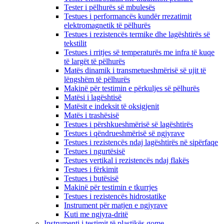
Tester i pëlhurës së mbulesës
Testues i performancës kundër rrezatimit
elektromagnetik të pëlhurës
Testues i rezistencës termike dhe lagështirës së
tekstilit
Testues i rritjes së temperaturës me infra të kuqe
të largët të pëlhurës
Matës dinamik i transmetueshmërisë së ujit të
lëngshëm të pëlhurës
Makinë për testimin e përkuljes së pëlhurës
Matësi i lagështisë
Matësit e indeksit të oksigjenit
Matës i trashësisë
Testues i përshkueshmërisë së lagështirës
Testues i qëndrueshmërisë së ngjyrave
Testues i rezistencës ndaj lagështirës në sipërfaqe
Testues i ngurtësisë
Testues vertikal i rezistencës ndaj flakës
Testues i fërkimit
Testues i butësisë
Makinë për testimin e tkurrjes
Testues i rezistencës hidrostatike
Instrument për matjen e ngjyrave
Kuti me ngjyra-dritë
Instrumenti i testimit të plastikës gome