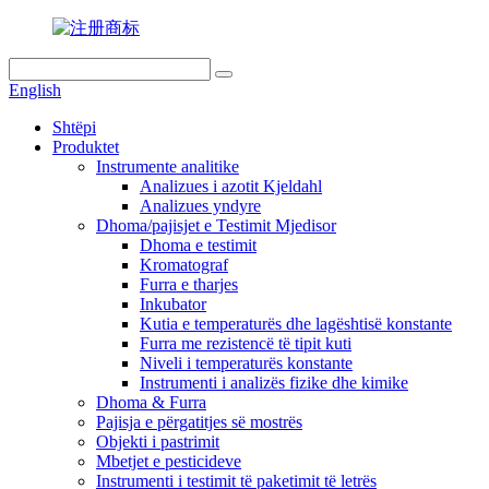
English
Shtëpi
Produktet
Instrumente analitike
Analizues i azotit Kjeldahl
Analizues yndyre
Dhoma/pajisjet e Testimit Mjedisor
Dhoma e testimit
Kromatograf
Furra e tharjes
Inkubator
Kutia e temperaturës dhe lagështisë konstante
Furra me rezistencë të tipit kuti
Niveli i temperaturës konstante
Instrumenti i analizës fizike dhe kimike
Dhoma & Furra
Pajisja e përgatitjes së mostrës
Objekti i pastrimit
Mbetjet e pesticideve
Instrumenti i testimit të paketimit të letrës