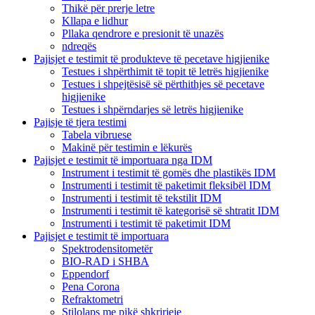
Thikë për prerje letre
Kllapa e lidhur
Pllaka qendrore e presionit të unazës
ndreqës
Pajisjet e testimit të produkteve të pecetave higjienike
Testues i shpërthimit të topit të letrës higjienike
Testues i shpejtësisë së përthithjes së pecetave
higjienike
Testues i shpërndarjes së letrës higjienike
Pajisje të tjera testimi
Tabela vibruese
Makinë për testimin e lëkurës
Pajisjet e testimit të importuara nga IDM
Instrument i testimit të gomës dhe plastikës IDM
Instrumenti i testimit të paketimit fleksibël IDM
Instrumenti i testimit të tekstilit IDM
Instrumenti i testimit të kategorisë së shtratit IDM
Instrumenti i testimit të paketimit IDM
Pajisjet e testimit të importuara
Spektrodensitometër
BIO-RAD i SHBA
Eppendorf
Pena Corona
Refraktometri
Stilolaps me pikë shkrirjeje