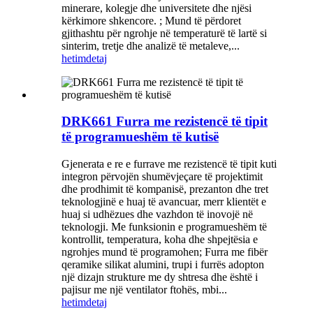
minerare, kolegje dhe universitete dhe njësi
kërkimore shkencore. ; Mund të përdoret
gjithashtu për ngrohje në temperaturë të lartë si
sinterim, tretje dhe analizë të metaleve,...
hetim
detaj
DRK661 Furra me rezistencë të tipit
të programueshëm të kutisë
Gjenerata e re e furrave me rezistencë të tipit kuti
integron përvojën shumëvjeçare të projektimit
dhe prodhimit të kompanisë, prezanton dhe tret
teknologjinë e huaj të avancuar, merr klientët e
huaj si udhëzues dhe vazhdon të inovojë në
teknologji. Me funksionin e programueshëm të
kontrollit, temperatura, koha dhe shpejtësia e
ngrohjes mund të programohen; Furra me fibër
qeramike silikat alumini, trupi i furrës adopton
një dizajn strukture me dy shtresa dhe është i
pajisur me një ventilator ftohës, mbi...
hetim
detaj