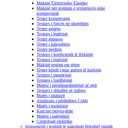
Makinë Elektronike Elastike
Makinë për testimin e rezistencës ndaj
kompresimit
Tester kompresimi
Testues i forcës në shpërthim
Tester grisëse
Testues i butësisë
Tester shpuese
Tester i palosshëm
Tester peeling
Testues i koeficientit të fërkimit
Testues i butësisë
Makinë testimi me rënie
Tester këndi i mur anësor të kartonit
Testues i ngurtësisë
Testues i bardhësisë
Matësi i përshkueshmërisë së ajrit
Testues i shkallës së rrahjes
Matës i pluhurit
Analizues i përthithjes Cobb
Matës i trashësisë
Kuti me ngjyra-dritë
Matësi i lagështisë
Centrifugë elektrike
Instrumenti i testimit të paketimit fleksibël plastik