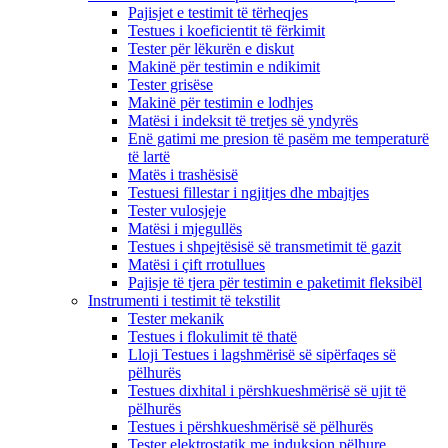
Pajisjet e testimit të tërheqjes
Testues i koeficientit të fërkimit
Tester për lëkurën e diskut
Makinë për testimin e ndikimit
Tester grisëse
Makinë për testimin e lodhjes
Matësi i indeksit të tretjes së yndyrës
Enë gatimi me presion të pasëm me temperaturë
të lartë
Matës i trashësisë
Testuesi fillestar i ngjitjes dhe mbajtjes
Tester vulosjeje
Matësi i mjegullës
Testues i shpejtësisë së transmetimit të gazit
Matësi i çift rrotullues
Pajisje të tjera për testimin e paketimit fleksibël
Instrumenti i testimit të tekstilit
Tester mekanik
Testues i flokulimit të thatë
Lloji Testues i lagshmërisë së sipërfaqes së
pëlhurës
Testues dixhital i përshkueshmërisë së ujit të
pëlhurës
Testues i përshkueshmërisë së pëlhurës
Tester elektrostatik me induksion pëlhure