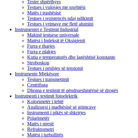
Tester shpërthyes
Testues i vulosjes me nxehtësi
Matës i trashësisë
Testues i rezistencës ndaj ndikimit
Testues i vrimave me fletë alumini
Instrumentet e Testimit Industrial
Makinë testuese universale
Matësi i Indeksit të Oksigjenit
Furra e tharjes
Furra e plakjes
Kutia e temperaturës dhe lagështisë konstante
Stroboskop
Testues i prishjes së tensionit
Instrumente Mjekësore
Testues i transmetimit
Centrifuga
Dhoma e testimit të qëndrueshmërisë së drogës
Instrumenti i testimit fotoelektrik
Kolorimetër i lehtë
Analizuesi i madhësisë së grimcave
Instrumenti i pikës së shkrirjes
Polarimetër
Matës i stresit
Refraktometri
Matësi i turbullirës