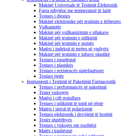
Makinë Universale të Testimit Elektronik
Furra mbytëse me temperaturë të lartë
Testues i djegies
Makinë elektronike për testimin e tërheqjes
Vulkametër
Makinë për vullkanizimin e pllakave
Makinë për testimin e ndikimit
Makinë për testimin e gomës
Matësi i indeksit të tretjes së yndyrës
Makinë për testimin e tubave plastikë
Testues i ngurtësisë
Testues i plastikës
Testues i rezistencës sipërfaqësore
Testues tjetër
Instrumenti i Testimit të Paketimit Farmaceutik
Testues i performancës së paketimit
Tester vulosjeje
Matësi i çift rrotullues
Testues i ndikimit të topit në rënie
Matësi i stresit të polarizimit
Testues elektronik i devijimit të boshtit
Tester shpërthyes
Testues i vulosjes me nxehtësi
Matës i trashësisë