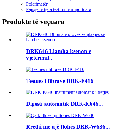
Polarimetër
Pajisje të tjera testimi të importuara
Produkte të veçuara
DRK646 Llamba ksenon e
vjetërimit...
Testues i fibrave DRK-F416
Digesti automatik DRK-K646...
Rrethi me ujë ftohës DRK-W636...