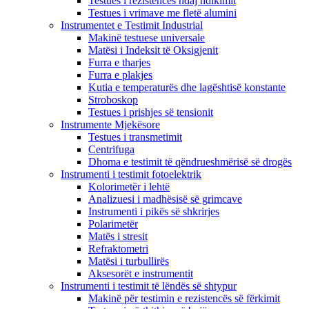
Testues i rezistencës ndaj ndikimit
Testues i vrimave me fletë alumini
Instrumentet e Testimit Industrial
Makinë testuese universale
Matësi i Indeksit të Oksigjenit
Furra e tharjes
Furra e plakjes
Kutia e temperaturës dhe lagështisë konstante
Stroboskop
Testues i prishjes së tensionit
Instrumente Mjekësore
Testues i transmetimit
Centrifuga
Dhoma e testimit të qëndrueshmërisë së drogës
Instrumenti i testimit fotoelektrik
Kolorimetër i lehtë
Analizuesi i madhësisë së grimcave
Instrumenti i pikës së shkrirjes
Polarimetër
Matës i stresit
Refraktometri
Matësi i turbullirës
Aksesorët e instrumentit
Instrumenti i testimit të lëndës së shtypur
Makinë për testimin e rezistencës së fërkimit