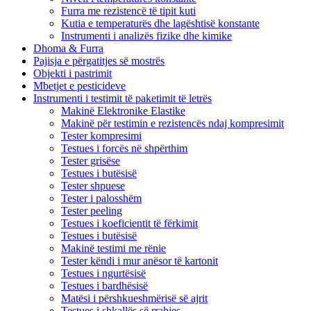
Furra me rezistencë të tipit kuti
Kutia e temperaturës dhe lagështisë konstante
Instrumenti i analizës fizike dhe kimike
Dhoma & Furra
Pajisja e përgatitjes së mostrës
Objekti i pastrimit
Mbetjet e pesticideve
Instrumenti i testimit të paketimit të letrës
Makinë Elektronike Elastike
Makinë për testimin e rezistencës ndaj kompresimit
Tester kompresimi
Testues i forcës në shpërthim
Tester grisëse
Testues i butësisë
Tester shpuese
Tester i palosshëm
Tester peeling
Testues i koeficientit të fërkimit
Testues i butësisë
Makinë testimi me rënie
Tester këndi i mur anësor të kartonit
Testues i ngurtësisë
Testues i bardhësisë
Matësi i përshkueshmërisë së ajrit
Testues i shkallës së rrahjes