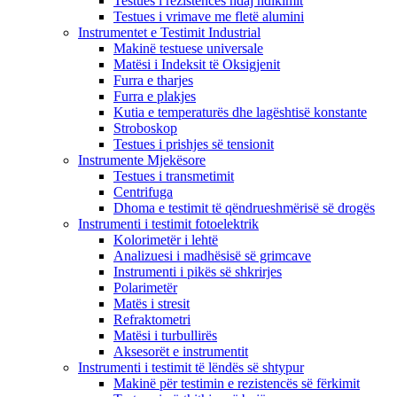
Testues i rezistencës ndaj ndikimit
Testues i vrimave me fletë alumini
Instrumentet e Testimit Industrial
Makinë testuese universale
Matësi i Indeksit të Oksigjenit
Furra e tharjes
Furra e plakjes
Kutia e temperaturës dhe lagështisë konstante
Stroboskop
Testues i prishjes së tensionit
Instrumente Mjekësore
Testues i transmetimit
Centrifuga
Dhoma e testimit të qëndrueshmërisë së drogës
Instrumenti i testimit fotoelektrik
Kolorimetër i lehtë
Analizuesi i madhësisë së grimcave
Instrumenti i pikës së shkrirjes
Polarimetër
Matës i stresit
Refraktometri
Matësi i turbullirës
Aksesorët e instrumentit
Instrumenti i testimit të lëndës së shtypur
Makinë për testimin e rezistencës së fërkimit