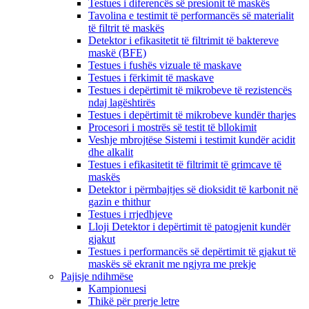
Testues i diferencës së presionit të maskës
Tavolina e testimit të performancës së materialit
të filtrit të maskës
Detektor i efikasitetit të filtrimit të baktereve
maskë (BFE)
Testues i fushës vizuale të maskave
Testues i fërkimit të maskave
Testues i depërtimit të mikrobeve të rezistencës
ndaj lagështirës
Testues i depërtimit të mikrobeve kundër tharjes
Procesori i mostrës së testit të bllokimit
Veshje mbrojtëse Sistemi i testimit kundër acidit
dhe alkalit
Testues i efikasitetit të filtrimit të grimcave të
maskës
Detektor i përmbajtjes së dioksidit të karbonit në
gazin e thithur
Testues i rrjedhjeve
Lloji Detektor i depërtimit të patogjenit kundër
gjakut
Testues i performancës së depërtimit të gjakut të
maskës së ekranit me ngjyra me prekje
Pajisje ndihmëse
Kampionuesi
Thikë për prerje letre