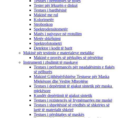
Testues i përthithjes së bojës
Tester për lëkurën e diskut
Testues i bardhësisë
Makinë me rul
Kolorimetër
Stroboskop
Spektrodensitometër
Matës i ngjyrave në rrotullim
Metër shkëlqimi
Spektrofotometri
Detektor i kodit të barit
Makinë për testimin e materialeve metalike
Makinë e provës së përkuljes së përsëritur
Instrumenti i zbulimit të maskave
Testues i performancës për ngadalësimin e flakës
së pëlhurës
Makinë Gjithëpërfshirëse Testuese për Maska
Mjekësore dhe Veshje Mbrojtëse
Testues i depërtimit të gjakut sintetik për maska ​​
mjekësore
Kundër depërtimit të gjakut sintetik
Testues i rezistencës së frymëmarrjes me maskë
Testues i shpejtësisë së rrjedhës së shkrirjes së
lartë të materialit shkrirë
Testues i përshtatjes së maskës