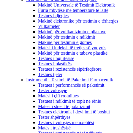
Makinë Universale të Testimit Elektronik
Furra mbytëse me temperaturë të lartë
Testues i djegies
Makinë elektronike për testimin e tërheqjes
Vulkametër
Makinë për vullkanizimin e pllakave
Makinë për testimin e ndikimit
Makinë për testimin e gomës
Matësi i indeksit të tretjes së yndyrës
Makinë për testimin e tubave plastikë
Testues i ngurtësisë
Testues i plastikës
Testues i rezistencës sipërfaqësore
Testues tjetër
Instrumenti i Testimit të Paketimit Farmaceutik
Testues i performancës së paketimit
Tester vulosjeje
Matësi i çift rrotullues
Testues i ndikimit të topit në rënie
Matësi i stresit të polarizimit
Testues elektronik i devijimit të boshtit
Tester shpërthyes
Testues i vulosjes me nxehtësi
Matës i trashësisë