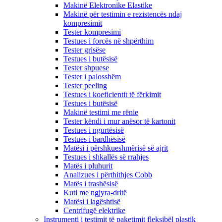
Makinë Elektronike Elastike
Makinë për testimin e rezistencës ndaj
kompresimit
Tester kompresimi
Testues i forcës në shpërthim
Tester grisëse
Testues i butësisë
Tester shpuese
Tester i palosshëm
Tester peeling
Testues i koeficientit të fërkimit
Testues i butësisë
Makinë testimi me rënie
Tester këndi i mur anësor të kartonit
Testues i ngurtësisë
Testues i bardhësisë
Matësi i përshkueshmërisë së ajrit
Testues i shkallës së rrahjes
Matës i pluhurit
Analizues i përthithjes Cobb
Matës i trashësisë
Kuti me ngjyra-dritë
Matësi i lagështisë
Centrifugë elektrike
Instrumenti i testimit të paketimit fleksibël plastik