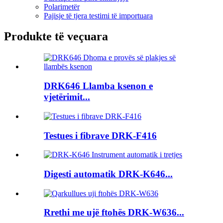
Polarimetër
Pajisje të tjera testimi të importuara
Produkte të veçuara
DRK646 Llamba ksenon e
vjetërimit...
Testues i fibrave DRK-F416
Digesti automatik DRK-K646...
Rrethi me ujë ftohës DRK-W636...