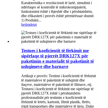
Karakteristika e rezolucionit të lartë, simulimi i
ndërfaqes së kontrollit të mikrokompjuterit,
funksionimi është i thjeshtë dhe i përshtatshëm,
dhe efikasiteti i provës është përmirësuar shumë.
1) Produkti...
hetim
detaj
Testues i koeficientit të fërkimit me
sipërfaqe të pjerrët DRK127X për
paketimin e materialit të paketimit të
ushqimeve dhe barnave
Artikujt e provës: Testimi i koeficientit të fërkimit
të materialeve të paketimit të ushqimit dhe
ilaçeve, materialeve të paketimit të filmave, etj.
Testuesi i koeficientit të fërkimit me sipërfaqe të
pjerrët DRK127X është i përshtatshëm
profesionalisht për testimin e koeficientit të
fërkimit të letrës, kartonit, filmit plastik, fletës,
rripit transportues dhe materialeve të tjera. Duke