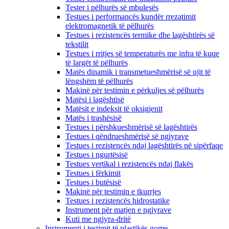
Tester i pëlhurës së mbulesës
Testues i performancës kundër rrezatimit
elektromagnetik të pëlhurës
Testues i rezistencës termike dhe lagështirës së
tekstilit
Testues i rritjes së temperaturës me infra të kuqe
të largët të pëlhurës
Matës dinamik i transmetueshmërisë së ujit të
lëngshëm të pëlhurës
Makinë për testimin e përkuljes së pëlhurës
Matësi i lagështisë
Matësit e indeksit të oksigjenit
Matës i trashësisë
Testues i përshkueshmërisë së lagështirës
Testues i qëndrueshmërisë së ngjyrave
Testues i rezistencës ndaj lagështirës në sipërfaqe
Testues i ngurtësisë
Testues vertikal i rezistencës ndaj flakës
Testues i fërkimit
Testues i butësisë
Makinë për testimin e tkurrjes
Testues i rezistencës hidrostatike
Instrument për matjen e ngjyrave
Kuti me ngjyra-dritë
Instrumenti i testimit të plastikës gome