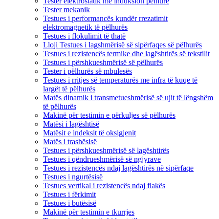
Tester elektrostatik me induksion pëlhure
Tester mekanik
Testues i performancës kundër rrezatimit
elektromagnetik të pëlhurës
Testues i flokulimit të thatë
Lloji Testues i lagshmërisë së sipërfaqes së pëlhurës
Testues i rezistencës termike dhe lagështirës së tekstilit
Testues i përshkueshmërisë së pëlhurës
Tester i pëlhurës së mbulesës
Testues i rritjes së temperaturës me infra të kuqe të
largët të pëlhurës
Matës dinamik i transmetueshmërisë së ujit të lëngshëm
të pëlhurës
Makinë për testimin e përkuljes së pëlhurës
Matësi i lagështisë
Matësit e indeksit të oksigjenit
Matës i trashësisë
Testues i përshkueshmërisë së lagështirës
Testues i qëndrueshmërisë së ngjyrave
Testues i rezistencës ndaj lagështirës në sipërfaqe
Testues i ngurtësisë
Testues vertikal i rezistencës ndaj flakës
Testues i fërkimit
Testues i butësisë
Makinë për testimin e tkurrjes