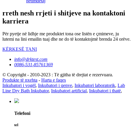
hetim
detaj
rreth nesh rrjeti i shitjeve na kontaktoni
karriera
Për pyetje në lidhje me produktet tona ose listën e çmimeve, ju
lutemi na lini emailin tuaj dhe ne do të kontaktojmë brenda 24 orëve.
KËRKESË TANI
info@drktest.com
0086-531-85761369
© Copyright - 2010-2023 : Të gjitha të drejtat e rezervuara.
Produkte të nxehta
-
Harta e faqes
Inkubatori i vogël
,
Inkubatori i qenve
,
Inkubatori laboratorik
,
Lab
Line Dry Bath Inkubator
,
Inkubatori artificial
,
Inkubatori i thatë
,
Telefoni
tel