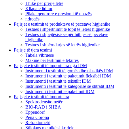
Thikë për prerje letre
Kllapa e lidhur
Pllaka qendrore e presionit të unazës
ndreqës
Pajisjet e testimit të produkteve të pecetave higjienike
Testues i shpërthimit të topit të letrës higjienike
Testues i shpejtësisë së përthithjes së pecetave
higjienike
Testues i shpërndarjes së letrës higjienike
Pajisje të tjera testimi
Tabela vibruese
Makinë për testimin e lëkurës
Pajisjet e testimit të importuara nga IDM
Instrument i testimit të gomës dhe plastikës IDM
Instrumenti i testimit të paketimit fleksibël IDM
Instrumenti i testimit të tekstilit IDM
Instrumenti i testimit të kategorisë së shtratit IDM
Instrumenti i testimit të paketimit IDM
Pajisjet e testimit të importuara
Spektrodensitometër
BIO-RAD i SHBA
Eppendorf
Pena Corona
Refraktometri
Stilolaps me pikë shkrirjeje