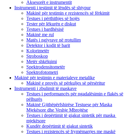
Aksesorët e instrumentit
Instrumenti i testimit të lëndës së shtypur
Makinë për testimin e rezistencës së fërkimit
Testues i përthithjes së bojës
Tester për lëkurën e diskut
Testues i bardhësisë
Makinë me rul
Matës i ngjyrave në rrotullim
Detektor i kodit të barit
Kolorimetër
Stroboskop
Metër shkëlqimi
Spektrodensitometër
Spektrofotometri
Makinë për testimin e materialeve metalike
Makinë e provës së përkuljes së përsëritur
Instrumenti i zbulimit të maskave
Testues i performancës për ngadalësimin e flakës së
pëlhurës
Makinë Gjithëpërfshirëse Testuese për Maska
Mjekësore dhe Veshje Mbrojtëse
Testues i depërtimit të gjakut sintetik për maska ​​
mjekësore
Kundër depërtimit të gjakut sintetik
Testues i rezistencës së frymëmarrjes me maskë