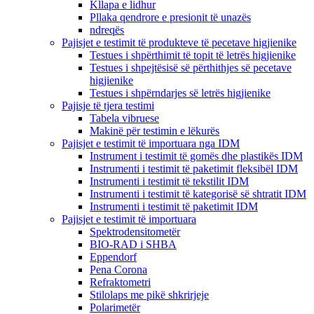
Kllapa e lidhur
Pllaka qendrore e presionit të unazës
ndreqës
Pajisjet e testimit të produkteve të pecetave higjienike
Testues i shpërthimit të topit të letrës higjienike
Testues i shpejtësisë së përthithjes së pecetave
higjienike
Testues i shpërndarjes së letrës higjienike
Pajisje të tjera testimi
Tabela vibruese
Makinë për testimin e lëkurës
Pajisjet e testimit të importuara nga IDM
Instrument i testimit të gomës dhe plastikës IDM
Instrumenti i testimit të paketimit fleksibël IDM
Instrumenti i testimit të tekstilit IDM
Instrumenti i testimit të kategorisë së shtratit IDM
Instrumenti i testimit të paketimit IDM
Pajisjet e testimit të importuara
Spektrodensitometër
BIO-RAD i SHBA
Eppendorf
Pena Corona
Refraktometri
Stilolaps me pikë shkrirjeje
Polarimetër