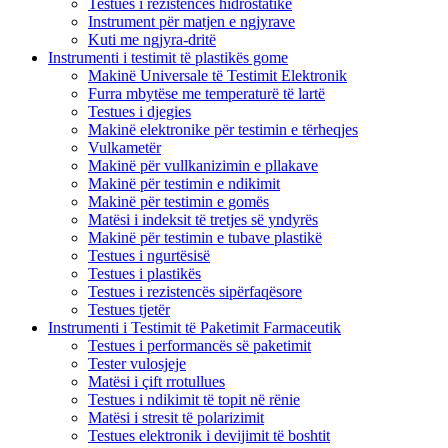
Testues i rezistencës hidrostatike
Instrument për matjen e ngjyrave
Kuti me ngjyra-dritë
Instrumenti i testimit të plastikës gome
Makinë Universale të Testimit Elektronik
Furra mbytëse me temperaturë të lartë
Testues i djegies
Makinë elektronike për testimin e tërheqjes
Vulkametër
Makinë për vullkanizimin e pllakave
Makinë për testimin e ndikimit
Makinë për testimin e gomës
Matësi i indeksit të tretjes së yndyrës
Makinë për testimin e tubave plastikë
Testues i ngurtësisë
Testues i plastikës
Testues i rezistencës sipërfaqësore
Testues tjetër
Instrumenti i Testimit të Paketimit Farmaceutik
Testues i performancës së paketimit
Tester vulosjeje
Matësi i çift rrotullues
Testues i ndikimit të topit në rënie
Matësi i stresit të polarizimit
Testues elektronik i devijimit të boshtit