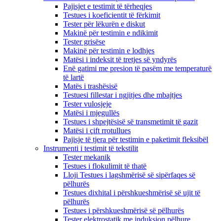
Pajisjet e testimit të tërheqjes
Testues i koeficientit të fërkimit
Tester për lëkurën e diskut
Makinë për testimin e ndikimit
Tester grisëse
Makinë për testimin e lodhjes
Matësi i indeksit të tretjes së yndyrës
Enë gatimi me presion të pasëm me temperaturë
të lartë
Matës i trashësisë
Testuesi fillestar i ngjitjes dhe mbajtjes
Tester vulosjeje
Matësi i mjegullës
Testues i shpejtësisë së transmetimit të gazit
Matësi i çift rrotullues
Pajisje të tjera për testimin e paketimit fleksibël
Instrumenti i testimit të tekstilit
Tester mekanik
Testues i flokulimit të thatë
Lloji Testues i lagshmërisë së sipërfaqes së
pëlhurës
Testues dixhital i përshkueshmërisë së ujit të
pëlhurës
Testues i përshkueshmërisë së pëlhurës
Tester elektrostatik me induksion pëlhure