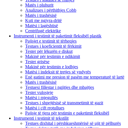
Matës i pluhurit
Analizues i përthithjes Cobb
Matës i trashësisë
Kuti me ngjyra-dritë
Matësi i lagështisë
Centrifugë elektrike
Instrumenti i testimit të paketimit fleksibël plastik
Pajisjet e testimit të tërheqjes
Testues i koeficientit të fërkimit
Tester për lëkurën e diskut
Makinë për testimin e ndikimit
Tester grisëse
Makinë për testimin e lodhjes
Matësi i indeksit të tretjes së yndyrës
Enë gatimi me presion të pasëm me temperaturë të lartë
Matës i trashësisë
Testuesi fillestar i ngjitjes dhe mbajtjes
Tester vulosjeje
Matësi i mjegullës
Testues i shpejtësisë së transmetimit të gazit
Matësi i çift rrotullues
Pajisje të tjera për testimin e paketimit fleksibël
Instrumenti i testimit të tekstilit
Testues dixhital i përshkueshmërisë së ujit të pëlhurës