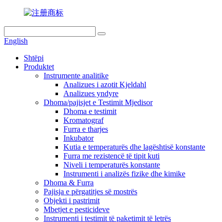
English
Shtëpi
Produktet
Instrumente analitike
Analizues i azotit Kjeldahl
Analizues yndyre
Dhoma/pajisjet e Testimit Mjedisor
Dhoma e testimit
Kromatograf
Furra e tharjes
Inkubator
Kutia e temperaturës dhe lagështisë konstante
Furra me rezistencë të tipit kuti
Niveli i temperaturës konstante
Instrumenti i analizës fizike dhe kimike
Dhoma & Furra
Pajisja e përgatitjes së mostrës
Objekti i pastrimit
Mbetjet e pesticideve
Instrumenti i testimit të paketimit të letrës