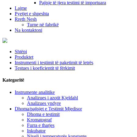
Pajisje të tjera testimi të importuara
Lajme
Pyetjet e shpeshta
Rreth Nesh
Turne në fabrikë
Na kontaktoni
Shtëpi
Produktet
Instrumenti i testimit të paketimit të letrës
Testues i koeficientit të fërkimit
Kategoritë
Instrumente analitike
Analizues i azotit Kjeldahl
Analizues yndyre
Dhoma/pajisjet e Testimit Mjedisor
Dhoma e testimit
Kromatograf
Furra e tharjes
Inkubator
Niveli i temperaturës konstante