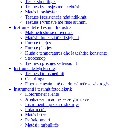
Tester shpërthyes
Testues i vulosjes me nxehtësi
Matës i trashësisë
Testues i rezistencës ndaj ndikimit
Testues i vrimave me fletë alumini
Instrumentet e Testimit Industrial
Makinë testuese universale
Matësi i Indeksit të Oksigjenit
Furra e tharjes
Furra e plakjes
Kutia e temperaturës dhe lagështisë konstante
Stroboskop
Testues i prishjes së tensionit
Instrumente Mjekësore
Testues i transmetimit
Centrifuga
Dhoma e testimit të qëndrueshmërisë së drogës
Instrumenti i testimit fotoelektrik
Kolorimetër i lehtë
Analizuesi i madhësisë së grimcave
Instrumenti i pikës së shkrirjes
Polarimetër
Matës i stresit
Refraktometri
Matësi i turbullirës