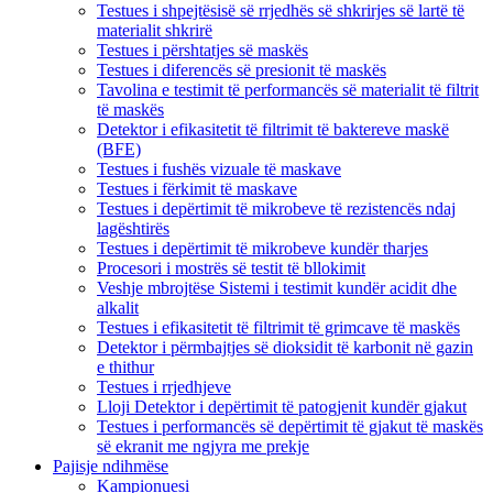
Testues i shpejtësisë së rrjedhës së shkrirjes së lartë të
materialit shkrirë
Testues i përshtatjes së maskës
Testues i diferencës së presionit të maskës
Tavolina e testimit të performancës së materialit të filtrit
të maskës
Detektor i efikasitetit të filtrimit të baktereve maskë
(BFE)
Testues i fushës vizuale të maskave
Testues i fërkimit të maskave
Testues i depërtimit të mikrobeve të rezistencës ndaj
lagështirës
Testues i depërtimit të mikrobeve kundër tharjes
Procesori i mostrës së testit të bllokimit
Veshje mbrojtëse Sistemi i testimit kundër acidit dhe
alkalit
Testues i efikasitetit të filtrimit të grimcave të maskës
Detektor i përmbajtjes së dioksidit të karbonit në gazin
e thithur
Testues i rrjedhjeve
Lloji Detektor i depërtimit të patogjenit kundër gjakut
Testues i performancës së depërtimit të gjakut të maskës
së ekranit me ngjyra me prekje
Pajisje ndihmëse
Kampionuesi