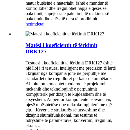
matur butësinë e materialit, është e mundur të
kontrollohet dhe rregullohet hapja e qeses së
paketimit, shpejtësia e paketimit të makinës së
paketimit dhe cilësi të tjera të prodhimit...
hetim
detaj
Matësi i koeficientit të fërkimit
DRK127
Testuesi i koeficientit të fërkimit DRK127 është
një lloj i ri testuesi inteligjent me precizion të lartë
i krijuar nga kompania jonë në përputhje me
standardet dhe rregulloret përkatëse kombëtare.
Ai miraton konceptet moderne të projektimit
mekanik dhe teknologjinë e përpunimit
kompjuterik për dizajn të kujdesshëm dhe të
arsyeshëm. Ai përdor komponentë të avancuar,
pjesë mbështetëse dhe mikrokompjuterë me një
çip. , Kryerja e strukturës së arsyeshme dhe
dizajnit shumëfunksional, me testime të
ndryshme të parametrave, konvertim, rregullim,
ekran, ...