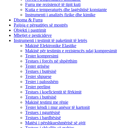
Furra me rezistencë të tipit kuti
Kutia e temperaturës dhe lagështisë konstante
Instrumenti i analizës fizike dhe kimike
Dhoma & Furra
Pajisja e përgatitjes së mostrës
Objekti i pastrimit
Mbetjet e pesticideve
Instrumenti i testimit të paketimit të letrës
Makinë Elektronike Elastike
Makinë për testimin e rezistencës ndaj kompresimit
Tester kompresimi
Testues i forcës në shpërthim
Tester grisëse
Testues i butësisë
Tester shpuese
Tester i palosshëm
Tester peeling
Testues i koeficientit të fërkimit
Testues i butësisë
Makinë testimi me rënie
Tester këndi i mur anësor të kartonit
Testues i ngurtësisë
Testues i bardhësisë
Matësi i përshkueshmërisë së ajrit
Testues i shkallës së rrahjes