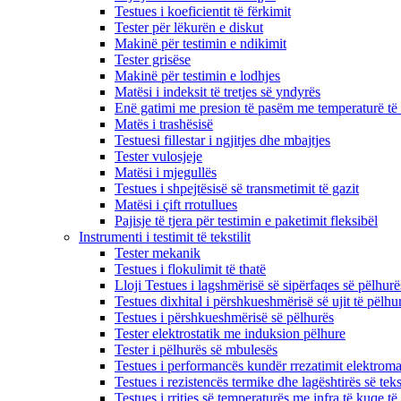
Testues i koeficientit të fërkimit
Tester për lëkurën e diskut
Makinë për testimin e ndikimit
Tester grisëse
Makinë për testimin e lodhjes
Matësi i indeksit të tretjes së yndyrës
Enë gatimi me presion të pasëm me temperaturë të 
Matës i trashësisë
Testuesi fillestar i ngjitjes dhe mbajtjes
Tester vulosjeje
Matësi i mjegullës
Testues i shpejtësisë së transmetimit të gazit
Matësi i çift rrotullues
Pajisje të tjera për testimin e paketimit fleksibël
Instrumenti i testimit të tekstilit
Tester mekanik
Testues i flokulimit të thatë
Lloji Testues i lagshmërisë së sipërfaqes së pëlhurë
Testues dixhital i përshkueshmërisë së ujit të pëlhu
Testues i përshkueshmërisë së pëlhurës
Tester elektrostatik me induksion pëlhure
Tester i pëlhurës së mbulesës
Testues i performancës kundër rrezatimit elektroma
Testues i rezistencës termike dhe lagështirës së tekst
Testues i rritjes së temperaturës me infra të kuqe të