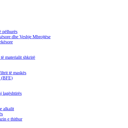
ë pëlhurës
kësore dhe Veshje Mbrojtëse
jekësore
 të materialit shkrirë
iltrit të maskës
kë (BFE)
j lagështirës
e alkalit
ës
zin e thithur