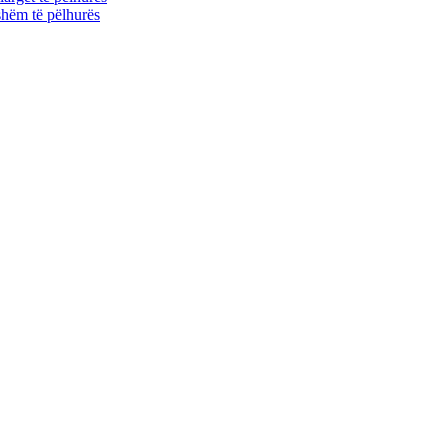
shëm të pëlhurës