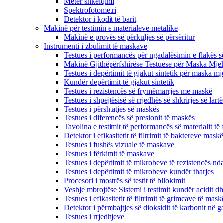
Metër shkëlqimi
Spektrofotometri
Detektor i kodit të barit
Makinë për testimin e materialeve metalike
Makinë e provës së përkuljes së përsëritur
Instrumenti i zbulimit të maskave
Testues i performancës për ngadalësimin e flakës s
Makinë Gjithëpërfshirëse Testuese për Maska Mje
Testues i depërtimit të gjakut sintetik për maska ​​m
Kundër depërtimit të gjakut sintetik
Testues i rezistencës së frymëmarrjes me maskë
Testues i shpejtësisë së rrjedhës së shkrirjes së lartë
Testues i përshtatjes së maskës
Testues i diferencës së presionit të maskës
Tavolina e testimit të performancës së materialit të f
Detektor i efikasitetit të filtrimit të baktereve mas
Testues i fushës vizuale të maskave
Testues i fërkimit të maskave
Testues i depërtimit të mikrobeve të rezistencës nda
Testues i depërtimit të mikrobeve kundër tharjes
Procesori i mostrës së testit të bllokimit
Veshje mbrojtëse Sistemi i testimit kundër acidit dh
Testues i efikasitetit të filtrimit të grimcave të mask
Detektor i përmbajtjes së dioksidit të karbonit në ga
Testues i rrjedhjeve