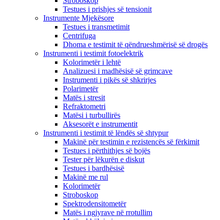
Stroboskop
Testues i prishjes së tensionit
Instrumente Mjekësore
Testues i transmetimit
Centrifuga
Dhoma e testimit të qëndrueshmërisë së drogës
Instrumenti i testimit fotoelektrik
Kolorimetër i lehtë
Analizuesi i madhësisë së grimcave
Instrumenti i pikës së shkrirjes
Polarimetër
Matës i stresit
Refraktometri
Matësi i turbullirës
Aksesorët e instrumentit
Instrumenti i testimit të lëndës së shtypur
Makinë për testimin e rezistencës së fërkimit
Testues i përthithjes së bojës
Tester për lëkurën e diskut
Testues i bardhësisë
Makinë me rul
Kolorimetër
Stroboskop
Spektrodensitometër
Matës i ngjyrave në rrotullim