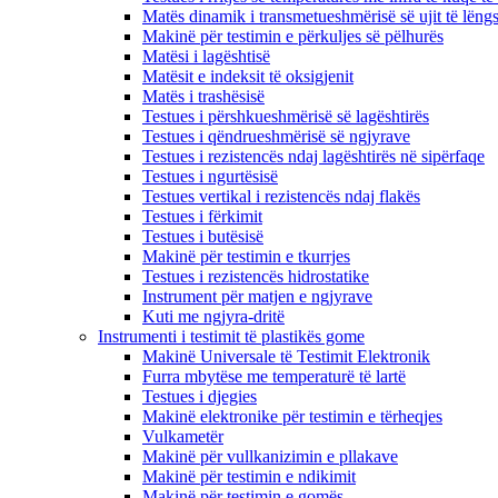
Matës dinamik i transmetueshmërisë së ujit të lëng
Makinë për testimin e përkuljes së pëlhurës
Matësi i lagështisë
Matësit e indeksit të oksigjenit
Matës i trashësisë
Testues i përshkueshmërisë së lagështirës
Testues i qëndrueshmërisë së ngjyrave
Testues i rezistencës ndaj lagështirës në sipërfaqe
Testues i ngurtësisë
Testues vertikal i rezistencës ndaj flakës
Testues i fërkimit
Testues i butësisë
Makinë për testimin e tkurrjes
Testues i rezistencës hidrostatike
Instrument për matjen e ngjyrave
Kuti me ngjyra-dritë
Instrumenti i testimit të plastikës gome
Makinë Universale të Testimit Elektronik
Furra mbytëse me temperaturë të lartë
Testues i djegies
Makinë elektronike për testimin e tërheqjes
Vulkametër
Makinë për vullkanizimin e pllakave
Makinë për testimin e ndikimit
Makinë për testimin e gomës