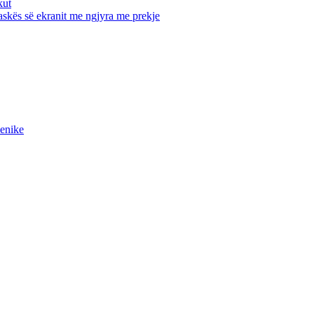
kut
maskës së ekranit me ngjyra me prekje
ienike