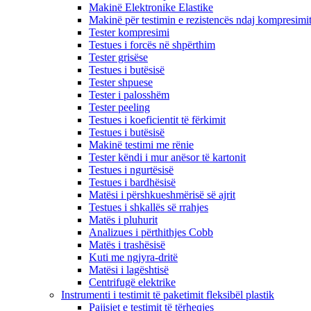
Makinë Elektronike Elastike
Makinë për testimin e rezistencës ndaj kompresimi
Tester kompresimi
Testues i forcës në shpërthim
Tester grisëse
Testues i butësisë
Tester shpuese
Tester i palosshëm
Tester peeling
Testues i koeficientit të fërkimit
Testues i butësisë
Makinë testimi me rënie
Tester këndi i mur anësor të kartonit
Testues i ngurtësisë
Testues i bardhësisë
Matësi i përshkueshmërisë së ajrit
Testues i shkallës së rrahjes
Matës i pluhurit
Analizues i përthithjes Cobb
Matës i trashësisë
Kuti me ngjyra-dritë
Matësi i lagështisë
Centrifugë elektrike
Instrumenti i testimit të paketimit fleksibël plastik
Pajisjet e testimit të tërheqjes