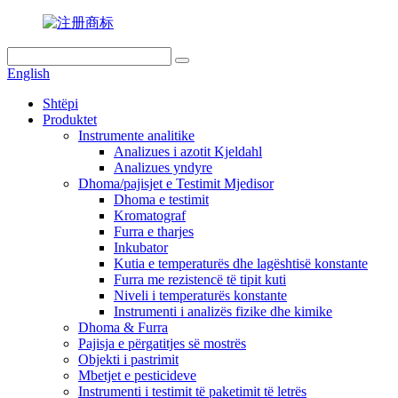
English
Shtëpi
Produktet
Instrumente analitike
Analizues i azotit Kjeldahl
Analizues yndyre
Dhoma/pajisjet e Testimit Mjedisor
Dhoma e testimit
Kromatograf
Furra e tharjes
Inkubator
Kutia e temperaturës dhe lagështisë konstante
Furra me rezistencë të tipit kuti
Niveli i temperaturës konstante
Instrumenti i analizës fizike dhe kimike
Dhoma & Furra
Pajisja e përgatitjes së mostrës
Objekti i pastrimit
Mbetjet e pesticideve
Instrumenti i testimit të paketimit të letrës