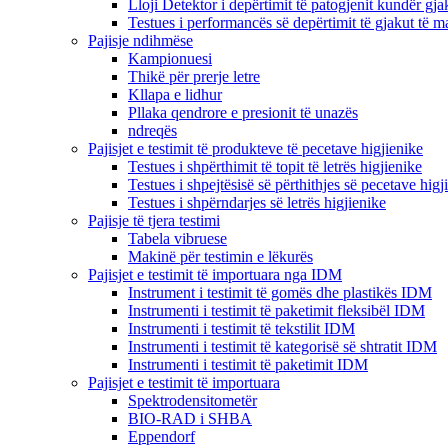
Lloji Detektor i depërtimit të patogjenit kundër gja
Testues i performancës së depërtimit të gjakut të 
Pajisje ndihmëse
Kampionuesi
Thikë për prerje letre
Kllapa e lidhur
Pllaka qendrore e presionit të unazës
ndreqës
Pajisjet e testimit të produkteve të pecetave higjienike
Testues i shpërthimit të topit të letrës higjienike
Testues i shpejtësisë së përthithjes së pecetave higj
Testues i shpërndarjes së letrës higjienike
Pajisje të tjera testimi
Tabela vibruese
Makinë për testimin e lëkurës
Pajisjet e testimit të importuara nga IDM
Instrument i testimit të gomës dhe plastikës IDM
Instrumenti i testimit të paketimit fleksibël IDM
Instrumenti i testimit të tekstilit IDM
Instrumenti i testimit të kategorisë së shtratit IDM
Instrumenti i testimit të paketimit IDM
Pajisjet e testimit të importuara
Spektrodensitometër
BIO-RAD i SHBA
Eppendorf