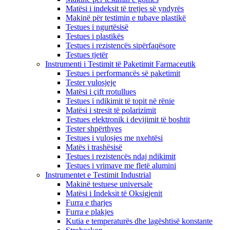
Matësi i indeksit të tretjes së yndyrës
Makinë për testimin e tubave plastikë
Testues i ngurtësisë
Testues i plastikës
Testues i rezistencës sipërfaqësore
Testues tjetër
Instrumenti i Testimit të Paketimit Farmaceutik
Testues i performancës së paketimit
Tester vulosjeje
Matësi i çift rrotullues
Testues i ndikimit të topit në rënie
Matësi i stresit të polarizimit
Testues elektronik i devijimit të boshtit
Tester shpërthyes
Testues i vulosjes me nxehtësi
Matës i trashësisë
Testues i rezistencës ndaj ndikimit
Testues i vrimave me fletë alumini
Instrumentet e Testimit Industrial
Makinë testuese universale
Matësi i Indeksit të Oksigjenit
Furra e tharjes
Furra e plakjes
Kutia e temperaturës dhe lagështisë konstante