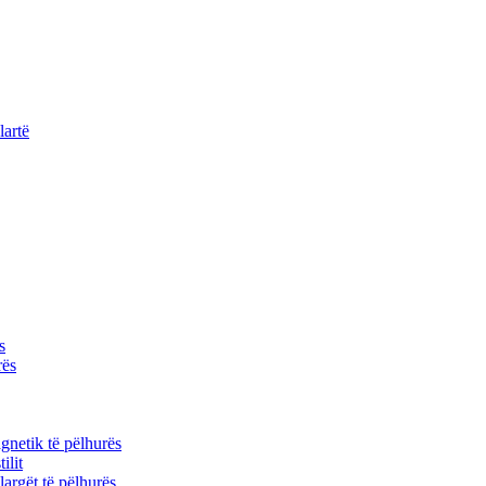
lartë
s
rës
gnetik të pëlhurës
ilit
 largët të pëlhurës