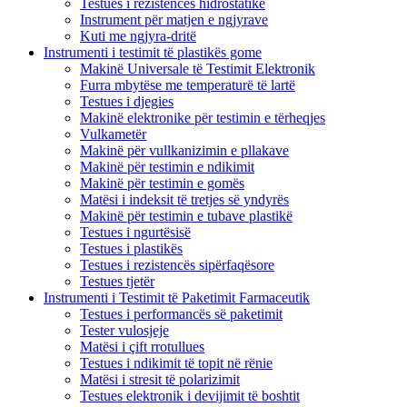
Testues i rezistencës hidrostatike
Instrument për matjen e ngjyrave
Kuti me ngjyra-dritë
Instrumenti i testimit të plastikës gome
Makinë Universale të Testimit Elektronik
Furra mbytëse me temperaturë të lartë
Testues i djegies
Makinë elektronike për testimin e tërheqjes
Vulkametër
Makinë për vullkanizimin e pllakave
Makinë për testimin e ndikimit
Makinë për testimin e gomës
Matësi i indeksit të tretjes së yndyrës
Makinë për testimin e tubave plastikë
Testues i ngurtësisë
Testues i plastikës
Testues i rezistencës sipërfaqësore
Testues tjetër
Instrumenti i Testimit të Paketimit Farmaceutik
Testues i performancës së paketimit
Tester vulosjeje
Matësi i çift rrotullues
Testues i ndikimit të topit në rënie
Matësi i stresit të polarizimit
Testues elektronik i devijimit të boshtit