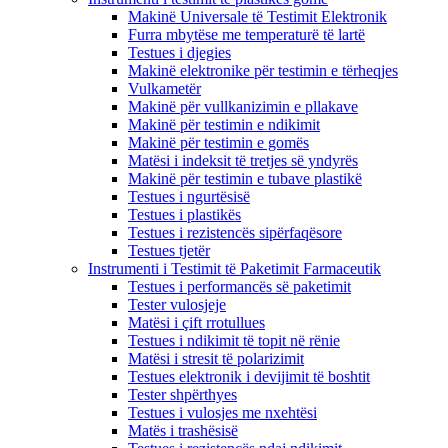
Makinë Universale të Testimit Elektronik
Furra mbytëse me temperaturë të lartë
Testues i djegies
Makinë elektronike për testimin e tërheqjes
Vulkametër
Makinë për vullkanizimin e pllakave
Makinë për testimin e ndikimit
Makinë për testimin e gomës
Matësi i indeksit të tretjes së yndyrës
Makinë për testimin e tubave plastikë
Testues i ngurtësisë
Testues i plastikës
Testues i rezistencës sipërfaqësore
Testues tjetër
Instrumenti i Testimit të Paketimit Farmaceutik
Testues i performancës së paketimit
Tester vulosjeje
Matësi i çift rrotullues
Testues i ndikimit të topit në rënie
Matësi i stresit të polarizimit
Testues elektronik i devijimit të boshtit
Tester shpërthyes
Testues i vulosjes me nxehtësi
Matës i trashësisë