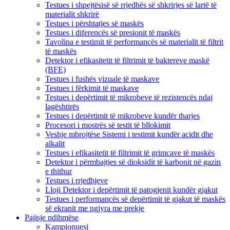
Testues i shpejtësisë së rrjedhës së shkrirjes së lartë të
materialit shkrirë
Testues i përshtatjes së maskës
Testues i diferencës së presionit të maskës
Tavolina e testimit të performancës së materialit të filtrit
të maskës
Detektor i efikasitetit të filtrimit të baktereve maskë
(BFE)
Testues i fushës vizuale të maskave
Testues i fërkimit të maskave
Testues i depërtimit të mikrobeve të rezistencës ndaj
lagështirës
Testues i depërtimit të mikrobeve kundër tharjes
Procesori i mostrës së testit të bllokimit
Veshje mbrojtëse Sistemi i testimit kundër acidit dhe
alkalit
Testues i efikasitetit të filtrimit të grimcave të maskës
Detektor i përmbajtjes së dioksidit të karbonit në gazin
e thithur
Testues i rrjedhjeve
Lloji Detektor i depërtimit të patogjenit kundër gjakut
Testues i performancës së depërtimit të gjakut të maskës
së ekranit me ngjyra me prekje
Pajisje ndihmëse
Kampionuesi