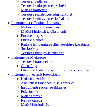
Tester shpërthyes
Testues i vulosjes me nxehtësi
Matës i trashësisë
Testues i rezistencës ndaj ndikimit
Testues i vrimave me fletë alumini
Instrumentet e Testimit Industrial
Makinë testuese universale
Matësi i Indeksit të Oksigjenit
Furra e tharjes
Furra e plakjes
Kutia e temperaturës dhe lagështisë konstante
Stroboskop
Testues i prishjes së tensionit
Instrumente Mjekësore
Testues i transmetimit
Centrifuga
Dhoma e testimit të qëndrueshmërisë së drogës
Instrumenti i testimit fotoelektrik
Kolorimetër i lehtë
Analizuesi i madhësisë së grimcave
Instrumenti i pikës së shkrirjes
Polarimetër
Matës i stresit
Refraktometri
Matësi i turbullirës