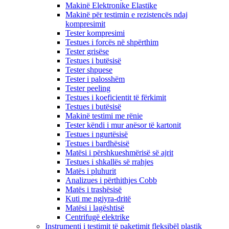
Makinë Elektronike Elastike
Makinë për testimin e rezistencës ndaj
kompresimit
Tester kompresimi
Testues i forcës në shpërthim
Tester grisëse
Testues i butësisë
Tester shpuese
Tester i palosshëm
Tester peeling
Testues i koeficientit të fërkimit
Testues i butësisë
Makinë testimi me rënie
Tester këndi i mur anësor të kartonit
Testues i ngurtësisë
Testues i bardhësisë
Matësi i përshkueshmërisë së ajrit
Testues i shkallës së rrahjes
Matës i pluhurit
Analizues i përthithjes Cobb
Matës i trashësisë
Kuti me ngjyra-dritë
Matësi i lagështisë
Centrifugë elektrike
Instrumenti i testimit të paketimit fleksibël plastik