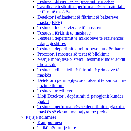
Testues i diferencës së presionit të maskës
Tavolina e testimit të performancës së materialit
të filtrit të maskës
Detektor i efikasitetit të filtrimit të baktereve
maskë (BFE)
Testues i fushës vizuale të maskave
Testues i fërkimit të maskave
Testues i depërtimit të mikrobeve të rezistencës
ndaj lagështirës
Testues i depërtimit të mikrobeve kundër tharjes
Procesori i mostrës së testit të bllokimit
Veshje mbrojtëse Sistemi i testimit kundër acidit
dhe alkalit
Testues i efikasitetit të filtrimit të grimcave të
maskës
Detektor i përmbajtjes së dioksidit të karbonit në
gazin e thithur
Testues i rrjedhjeve
Lloji Detektor i depërtimit të patogjenit kundër
gjakut
Testues i performancës së depërtimit të gjakut të
maskës së ekranit me ngjyra me prekje
Pajisje ndihmëse
Kampionuesi
Thikë për prerje letre