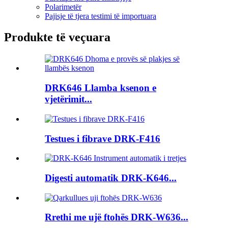
Polarimetër
Pajisje të tjera testimi të importuara
Produkte të veçuara
DRK646 Llamba ksenon e
vjetërimit...
Testues i fibrave DRK-F416
Digesti automatik DRK-K646...
Rrethi me ujë ftohës DRK-W636...