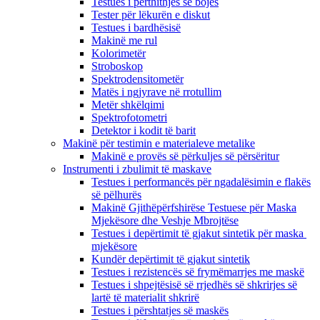
Testues i përthithjes së bojës
Tester për lëkurën e diskut
Testues i bardhësisë
Makinë me rul
Kolorimetër
Stroboskop
Spektrodensitometër
Matës i ngjyrave në rrotullim
Metër shkëlqimi
Spektrofotometri
Detektor i kodit të barit
Makinë për testimin e materialeve metalike
Makinë e provës së përkuljes së përsëritur
Instrumenti i zbulimit të maskave
Testues i performancës për ngadalësimin e flakës
së pëlhurës
Makinë Gjithëpërfshirëse Testuese për Maska
Mjekësore dhe Veshje Mbrojtëse
Testues i depërtimit të gjakut sintetik për maska ​​
mjekësore
Kundër depërtimit të gjakut sintetik
Testues i rezistencës së frymëmarrjes me maskë
Testues i shpejtësisë së rrjedhës së shkrirjes së
lartë të materialit shkrirë
Testues i përshtatjes së maskës