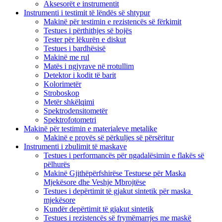
Aksesorët e instrumentit
Instrumenti i testimit të lëndës së shtypur
Makinë për testimin e rezistencës së fërkimit
Testues i përthithjes së bojës
Tester për lëkurën e diskut
Testues i bardhësisë
Makinë me rul
Matës i ngjyrave në rrotullim
Detektor i kodit të barit
Kolorimetër
Stroboskop
Metër shkëlqimi
Spektrodensitometër
Spektrofotometri
Makinë për testimin e materialeve metalike
Makinë e provës së përkuljes së përsëritur
Instrumenti i zbulimit të maskave
Testues i performancës për ngadalësimin e flakës së
pëlhurës
Makinë Gjithëpërfshirëse Testuese për Maska
Mjekësore dhe Veshje Mbrojtëse
Testues i depërtimit të gjakut sintetik për maska ​​
mjekësore
Kundër depërtimit të gjakut sintetik
Testues i rezistencës së frymëmarrjes me maskë