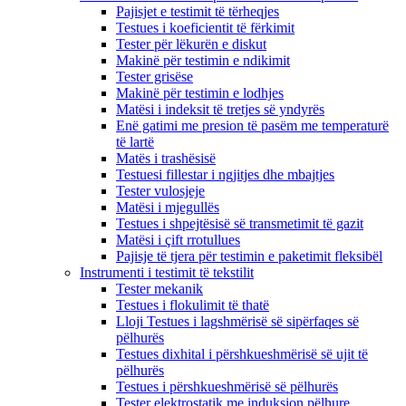
Pajisjet e testimit të tërheqjes
Testues i koeficientit të fërkimit
Tester për lëkurën e diskut
Makinë për testimin e ndikimit
Tester grisëse
Makinë për testimin e lodhjes
Matësi i indeksit të tretjes së yndyrës
Enë gatimi me presion të pasëm me temperaturë
të lartë
Matës i trashësisë
Testuesi fillestar i ngjitjes dhe mbajtjes
Tester vulosjeje
Matësi i mjegullës
Testues i shpejtësisë së transmetimit të gazit
Matësi i çift rrotullues
Pajisje të tjera për testimin e paketimit fleksibël
Instrumenti i testimit të tekstilit
Tester mekanik
Testues i flokulimit të thatë
Lloji Testues i lagshmërisë së sipërfaqes së
pëlhurës
Testues dixhital i përshkueshmërisë së ujit të
pëlhurës
Testues i përshkueshmërisë së pëlhurës
Tester elektrostatik me induksion pëlhure