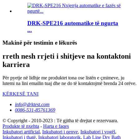
DRK-SPE216 automatike të ngurta
...
Makinë për testimin e lëkurës
rreth nesh rrjeti i shitjeve na kontaktoni
karriera
Për pyetje në lidhje me produktet tona ose listën e çmimeve, ju
lutemi na lini emailin tuaj dhe ne do të kontaktojmë brenda 24 orëve.
KËRKESË TANI
info@drktest.com
0086-531-85761369
© Copyright - 2010-2023 : Të gjitha të drejtat e rezervuara.
Produkte të nxehta
-
Harta e faqes
Inkubatori artificial
,
Inkubatori i qenve
,
Inkubatori i vogël
,
Inkubatori i thatë
,
Inkubatori laboratorik
,
Lab Line Dry Bath