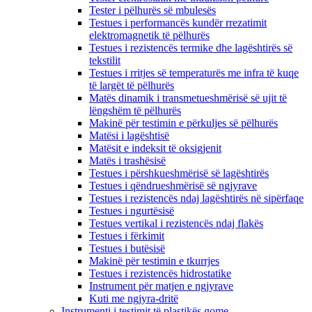
Tester i pëlhurës së mbulesës
Testues i performancës kundër rrezatimit
elektromagnetik të pëlhurës
Testues i rezistencës termike dhe lagështirës së
tekstilit
Testues i rritjes së temperaturës me infra të kuqe
të largët të pëlhurës
Matës dinamik i transmetueshmërisë së ujit të
lëngshëm të pëlhurës
Makinë për testimin e përkuljes së pëlhurës
Matësi i lagështisë
Matësit e indeksit të oksigjenit
Matës i trashësisë
Testues i përshkueshmërisë së lagështirës
Testues i qëndrueshmërisë së ngjyrave
Testues i rezistencës ndaj lagështirës në sipërfaqe
Testues i ngurtësisë
Testues vertikal i rezistencës ndaj flakës
Testues i fërkimit
Testues i butësisë
Makinë për testimin e tkurrjes
Testues i rezistencës hidrostatike
Instrument për matjen e ngjyrave
Kuti me ngjyra-dritë
Instrumenti i testimit të plastikës gome