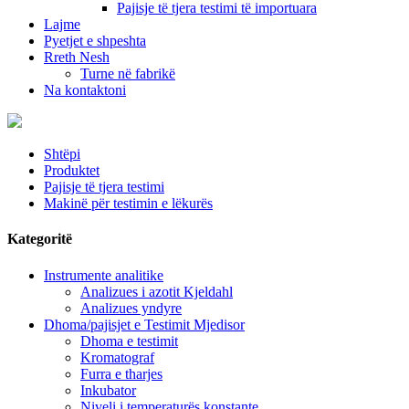
Pajisje të tjera testimi të importuara
Lajme
Pyetjet e shpeshta
Rreth Nesh
Turne në fabrikë
Na kontaktoni
Shtëpi
Produktet
Pajisje të tjera testimi
Makinë për testimin e lëkurës
Kategoritë
Instrumente analitike
Analizues i azotit Kjeldahl
Analizues yndyre
Dhoma/pajisjet e Testimit Mjedisor
Dhoma e testimit
Kromatograf
Furra e tharjes
Inkubator
Niveli i temperaturës konstante