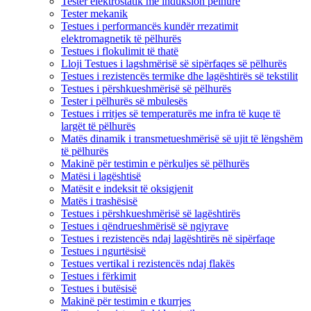
Tester elektrostatik me induksion pëlhure
Tester mekanik
Testues i performancës kundër rrezatimit
elektromagnetik të pëlhurës
Testues i flokulimit të thatë
Lloji Testues i lagshmërisë së sipërfaqes së pëlhurës
Testues i rezistencës termike dhe lagështirës së tekstilit
Testues i përshkueshmërisë së pëlhurës
Tester i pëlhurës së mbulesës
Testues i rritjes së temperaturës me infra të kuqe të
largët të pëlhurës
Matës dinamik i transmetueshmërisë së ujit të lëngshëm
të pëlhurës
Makinë për testimin e përkuljes së pëlhurës
Matësi i lagështisë
Matësit e indeksit të oksigjenit
Matës i trashësisë
Testues i përshkueshmërisë së lagështirës
Testues i qëndrueshmërisë së ngjyrave
Testues i rezistencës ndaj lagështirës në sipërfaqe
Testues i ngurtësisë
Testues vertikal i rezistencës ndaj flakës
Testues i fërkimit
Testues i butësisë
Makinë për testimin e tkurrjes