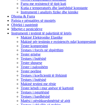
Furra me rezistencë të tipit kuti
Kutia e temperaturës dhe lagështisë konstante
Instrumenti i analizës fizike dhe kimike
Dhoma & Furra
Pajisja e përgatitjes së mostrës
Objekti i pastrimit
Mbetjet e pesticideve
Instrumenti i testimit të paketimit të letrës
Makinë Elektronike Elastike
Makinë për testimin e rezistencës ndaj kompresimit
Tester kompresimi
Testues i forcës në shpërthim
Tester grisëse
Testues i butësisë
Tester shpuese
Tester i palosshëm
Tester peeling
Testues i koeficientit të fërkimit
Testues i butësisë
Makinë testimi me rënie
Tester këndi i mur anësor të kartonit
Testues i ngurtësisë
Testues i bardhësisë
Matësi i përshkueshmërisë së ajrit
Testues i shkallës së rrahjes