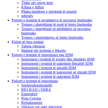
Thikë për prerje letre
Kllapa e lidhur
Pllaka qendrore e presionit të unazës
ndreqës
Pajisjet e testimit të produkteve të pecetave higjienike
Testues i shpërthimit të topit të letrës higjienike
Testues i shpejtësisë së përthithjes së pecetave
higjienike
Testues i shpërndarjes së letrës higjienike
Pajisje të tjera testimi
Tabela vibruese
Makinë për testimin e lëkurës
Pajisjet e testimit të importuara nga IDM
Instrument i testimit të gomës dhe plastikës IDM
Instrumenti i testimit të paketimit fleksibël IDM
Instrumenti i testimit të tekstilit IDM
Instrumenti i testimit të kategorisë së shtratit IDM
Instrumenti i testimit të paketimit IDM
Pajisjet e testimit të importuara
Spektrodensitometër
BIO-RAD i SHBA
Eppendorf
Pena Corona
Refraktometri
Stilolaps me pikë shkrirjeje