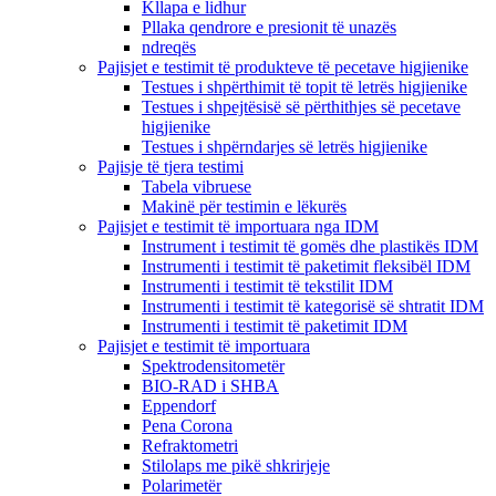
Kllapa e lidhur
Pllaka qendrore e presionit të unazës
ndreqës
Pajisjet e testimit të produkteve të pecetave higjienike
Testues i shpërthimit të topit të letrës higjienike
Testues i shpejtësisë së përthithjes së pecetave
higjienike
Testues i shpërndarjes së letrës higjienike
Pajisje të tjera testimi
Tabela vibruese
Makinë për testimin e lëkurës
Pajisjet e testimit të importuara nga IDM
Instrument i testimit të gomës dhe plastikës IDM
Instrumenti i testimit të paketimit fleksibël IDM
Instrumenti i testimit të tekstilit IDM
Instrumenti i testimit të kategorisë së shtratit IDM
Instrumenti i testimit të paketimit IDM
Pajisjet e testimit të importuara
Spektrodensitometër
BIO-RAD i SHBA
Eppendorf
Pena Corona
Refraktometri
Stilolaps me pikë shkrirjeje
Polarimetër