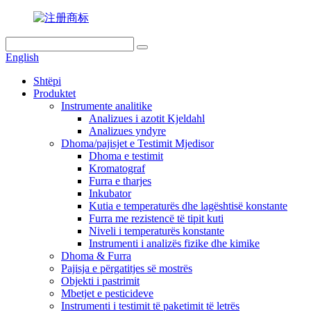
English
Shtëpi
Produktet
Instrumente analitike
Analizues i azotit Kjeldahl
Analizues yndyre
Dhoma/pajisjet e Testimit Mjedisor
Dhoma e testimit
Kromatograf
Furra e tharjes
Inkubator
Kutia e temperaturës dhe lagështisë konstante
Furra me rezistencë të tipit kuti
Niveli i temperaturës konstante
Instrumenti i analizës fizike dhe kimike
Dhoma & Furra
Pajisja e përgatitjes së mostrës
Objekti i pastrimit
Mbetjet e pesticideve
Instrumenti i testimit të paketimit të letrës