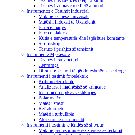
Testues i rezistencës ndaj ndikimit
Testues i vrimave me fletë alumini
Instrumentet e Testimit Industrial
Makinë testuese universale
Matësi i Indeksit të Oksigjenit
Furra e tharjes
Furra e plakjes
Kutia e temperaturës dhe lagështisë konstante
Stroboskop
Testues i prishjes së tensionit
Instrumente Mjekësore
Testues i transmetimit
Centrifuga
Dhoma e testimit të qëndrueshmërisë së drogës
Instrumenti i testimit fotoelektrik
Kolorimetër i lehtë
Analizuesi i madhësisë së grimcave
Instrumenti i pikës së shkrirjes
Polarimetër
Matës i stresit
Refraktometri
Matësi i turbullirës
Aksesorët e instrumentit
Instrumenti i testimit të lëndës së shtypur
Makinë për testimin e rezistencës së fërkimit