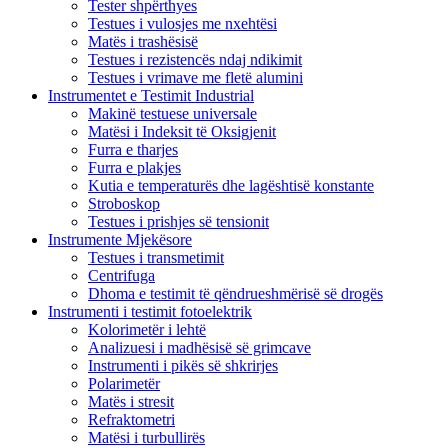
Tester shpërthyes
Testues i vulosjes me nxehtësi
Matës i trashësisë
Testues i rezistencës ndaj ndikimit
Testues i vrimave me fletë alumini
Instrumentet e Testimit Industrial
Makinë testuese universale
Matësi i Indeksit të Oksigjenit
Furra e tharjes
Furra e plakjes
Kutia e temperaturës dhe lagështisë konstante
Stroboskop
Testues i prishjes së tensionit
Instrumente Mjekësore
Testues i transmetimit
Centrifuga
Dhoma e testimit të qëndrueshmërisë së drogës
Instrumenti i testimit fotoelektrik
Kolorimetër i lehtë
Analizuesi i madhësisë së grimcave
Instrumenti i pikës së shkrirjes
Polarimetër
Matës i stresit
Refraktometri
Matësi i turbullirës