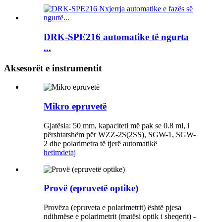
DRK-SPE216 automatike të ngurta
...
Aksesorët e instrumentit
Mikro epruvetë
Gjatësia: 50 mm, kapaciteti më pak se 0.8 ml, i
përshtatshëm për WZZ-2S(2SS), SGW-1, SGW-
2 dhe polarimetra të tjerë automatikë
hetim
detaj
Provë (epruvetë optike)
Provëza (epruveta e polarimetrit) është pjesa
ndihmëse e polarimetrit (matësi optik i sheqerit) -