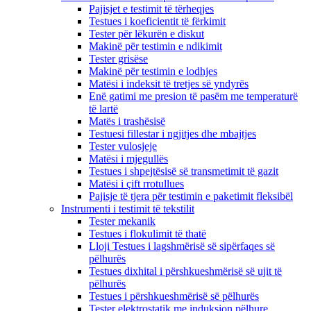
Pajisjet e testimit të tërheqjes
Testues i koeficientit të fërkimit
Tester për lëkurën e diskut
Makinë për testimin e ndikimit
Tester grisëse
Makinë për testimin e lodhjes
Matësi i indeksit të tretjes së yndyrës
Enë gatimi me presion të pasëm me temperaturë
të lartë
Matës i trashësisë
Testuesi fillestar i ngjitjes dhe mbajtjes
Tester vulosjeje
Matësi i mjegullës
Testues i shpejtësisë së transmetimit të gazit
Matësi i çift rrotullues
Pajisje të tjera për testimin e paketimit fleksibël
Instrumenti i testimit të tekstilit
Tester mekanik
Testues i flokulimit të thatë
Lloji Testues i lagshmërisë së sipërfaqes së
pëlhurës
Testues dixhital i përshkueshmërisë së ujit të
pëlhurës
Testues i përshkueshmërisë së pëlhurës
Tester elektrostatik me induksion pëlhure