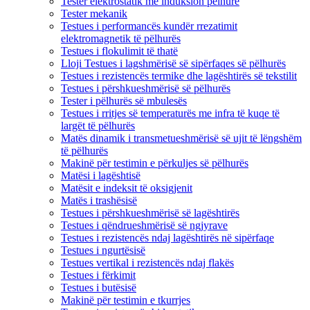
Tester elektrostatik me induksion pëlhure
Tester mekanik
Testues i performancës kundër rrezatimit
elektromagnetik të pëlhurës
Testues i flokulimit të thatë
Lloji Testues i lagshmërisë së sipërfaqes së pëlhurës
Testues i rezistencës termike dhe lagështirës së tekstilit
Testues i përshkueshmërisë së pëlhurës
Tester i pëlhurës së mbulesës
Testues i rritjes së temperaturës me infra të kuqe të
largët të pëlhurës
Matës dinamik i transmetueshmërisë së ujit të lëngshëm
të pëlhurës
Makinë për testimin e përkuljes së pëlhurës
Matësi i lagështisë
Matësit e indeksit të oksigjenit
Matës i trashësisë
Testues i përshkueshmërisë së lagështirës
Testues i qëndrueshmërisë së ngjyrave
Testues i rezistencës ndaj lagështirës në sipërfaqe
Testues i ngurtësisë
Testues vertikal i rezistencës ndaj flakës
Testues i fërkimit
Testues i butësisë
Makinë për testimin e tkurrjes