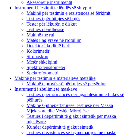
Aksesorët e instrumentit
Instrumenti i testimit të lëndës së shtypur
Makinë për testimin e rezistencës së fërkimit
Testues i përthithjes së bojës
Tester për lëkurën e diskut
Testues i bardhësisë
Makinë me rul
Matës i ngjyrave në rrotullim
Detektor i kodit të barit
Kolorimetër
Stroboskop
Metër shkëlqimi
Spektrodensitometër
Spektrofotometri
Makinë për testimin e materialeve metalike
Makinë e provës së përkuljes së përsëritur
Instrumenti i zbulimit të maskave
Testues i performancës për ngadalësimin e flakës së
pëlhurës
Makinë Gjithëpërfshirëse Testuese për Maska
Mjekësore dhe Veshje Mbrojtëse
Testues i depërtimit të gjakut sintetik për maska ​​
mjekësore
Kundër depërtimit të gjakut sintetik
Testues i rezistencës së frymëmarrjes me maskë