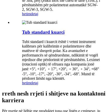
se 3ml, prej çeliku inox me cilësi të lartë (316L), i
përshtatshëm për polarimetrat automatikë SGW-
2, SGW-3, SGW-5.
hetim
detaj
Tub standard kuarci
Tubi standard i kuarcit është i vetmi instrument
kalibrues për kalibrimin e polarimetrave dhe
matësve të sheqerit polar. Ka avantazhet e
performancës së qëndrueshme, ndikimit të vogël
mjedisor dhe përdorimit të përshtatshëm. Leximet
(rotacioni optik) të ofruara nga kompania jonë
janë +5°, +10°, ﹢17°, +20°, ﹢30°, ﹢34°, +68°
-5°, -10°, -17°, -20°, -30°, -34°, -68°. Mund të
përdoret lirisht nga klientët.
hetim
detaj
rreth nesh rrjeti i shitjeve na kontaktoni
karriera
Për pyetje në lidhje me produktet tona ose listën e çmimeve, ju