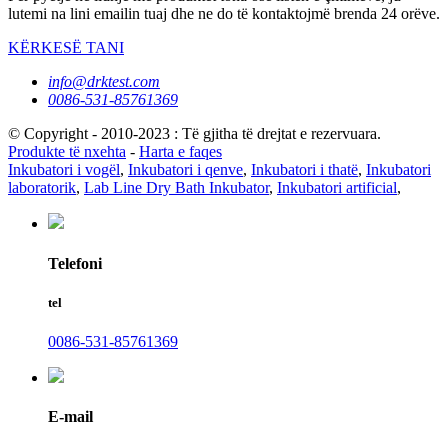
lutemi na lini emailin tuaj dhe ne do të kontaktojmë brenda 24 orëve.
KËRKESË TANI
info@drktest.com
0086-531-85761369
© Copyright - 2010-2023 : Të gjitha të drejtat e rezervuara.
Produkte të nxehta
-
Harta e faqes
Inkubatori i vogël
,
Inkubatori i qenve
,
Inkubatori i thatë
,
Inkubatori
laboratorik
,
Lab Line Dry Bath Inkubator
,
Inkubatori artificial
,
Telefoni
tel
0086-531-85761369
E-mail