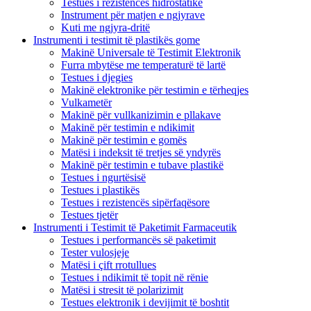
Testues i rezistencës hidrostatike
Instrument për matjen e ngjyrave
Kuti me ngjyra-dritë
Instrumenti i testimit të plastikës gome
Makinë Universale të Testimit Elektronik
Furra mbytëse me temperaturë të lartë
Testues i djegies
Makinë elektronike për testimin e tërheqjes
Vulkametër
Makinë për vullkanizimin e pllakave
Makinë për testimin e ndikimit
Makinë për testimin e gomës
Matësi i indeksit të tretjes së yndyrës
Makinë për testimin e tubave plastikë
Testues i ngurtësisë
Testues i plastikës
Testues i rezistencës sipërfaqësore
Testues tjetër
Instrumenti i Testimit të Paketimit Farmaceutik
Testues i performancës së paketimit
Tester vulosjeje
Matësi i çift rrotullues
Testues i ndikimit të topit në rënie
Matësi i stresit të polarizimit
Testues elektronik i devijimit të boshtit