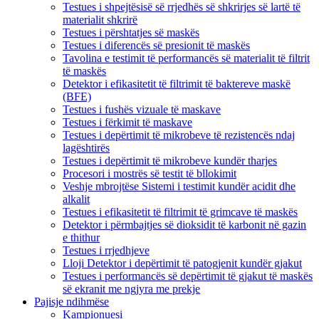
Testues i shpejtësisë së rrjedhës së shkrirjes së lartë të
materialit shkrirë
Testues i përshtatjes së maskës
Testues i diferencës së presionit të maskës
Tavolina e testimit të performancës së materialit të filtrit
të maskës
Detektor i efikasitetit të filtrimit të baktereve maskë
(BFE)
Testues i fushës vizuale të maskave
Testues i fërkimit të maskave
Testues i depërtimit të mikrobeve të rezistencës ndaj
lagështirës
Testues i depërtimit të mikrobeve kundër tharjes
Procesori i mostrës së testit të bllokimit
Veshje mbrojtëse Sistemi i testimit kundër acidit dhe
alkalit
Testues i efikasitetit të filtrimit të grimcave të maskës
Detektor i përmbajtjes së dioksidit të karbonit në gazin
e thithur
Testues i rrjedhjeve
Lloji Detektor i depërtimit të patogjenit kundër gjakut
Testues i performancës së depërtimit të gjakut të maskës
së ekranit me ngjyra me prekje
Pajisje ndihmëse
Kampionuesi