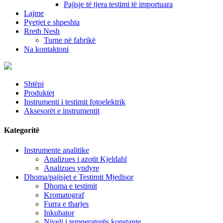
Pajisje të tjera testimi të importuara
Lajme
Pyetjet e shpeshta
Rreth Nesh
Turne në fabrikë
Na kontaktoni
Shtëpi
Produktet
Instrumenti i testimit fotoelektrik
Aksesorët e instrumentit
Kategoritë
Instrumente analitike
Analizues i azotit Kjeldahl
Analizues yndyre
Dhoma/pajisjet e Testimit Mjedisor
Dhoma e testimit
Kromatograf
Furra e tharjes
Inkubator
Niveli i temperaturës konstante