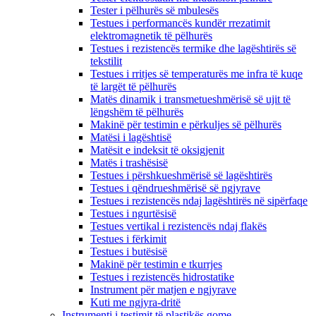
Tester i pëlhurës së mbulesës
Testues i performancës kundër rrezatimit
elektromagnetik të pëlhurës
Testues i rezistencës termike dhe lagështirës së
tekstilit
Testues i rritjes së temperaturës me infra të kuqe
të largët të pëlhurës
Matës dinamik i transmetueshmërisë së ujit të
lëngshëm të pëlhurës
Makinë për testimin e përkuljes së pëlhurës
Matësi i lagështisë
Matësit e indeksit të oksigjenit
Matës i trashësisë
Testues i përshkueshmërisë së lagështirës
Testues i qëndrueshmërisë së ngjyrave
Testues i rezistencës ndaj lagështirës në sipërfaqe
Testues i ngurtësisë
Testues vertikal i rezistencës ndaj flakës
Testues i fërkimit
Testues i butësisë
Makinë për testimin e tkurrjes
Testues i rezistencës hidrostatike
Instrument për matjen e ngjyrave
Kuti me ngjyra-dritë
Instrumenti i testimit të plastikës gome