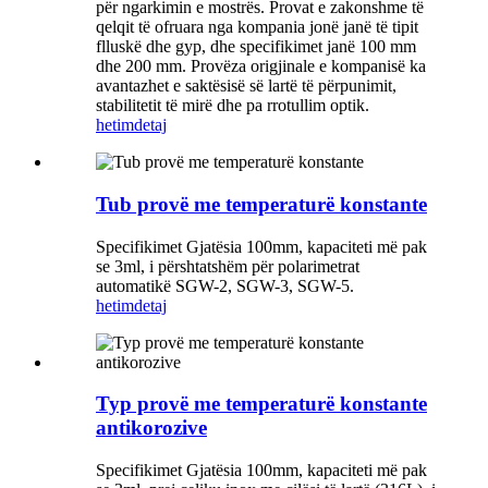
për ngarkimin e mostrës. Provat e zakonshme të
qelqit të ofruara nga kompania jonë janë të tipit
flluskë dhe gyp, dhe specifikimet janë 100 mm
dhe 200 mm. Provëza origjinale e kompanisë ka
avantazhet e saktësisë së lartë të përpunimit,
stabilitetit të mirë dhe pa rrotullim optik.
hetim
detaj
Tub provë me temperaturë konstante
Specifikimet Gjatësia 100mm, kapaciteti më pak
se 3ml, i përshtatshëm për polarimetrat
automatikë SGW-2, SGW-3, SGW-5.
hetim
detaj
Typ provë me temperaturë konstante
antikorozive
Specifikimet Gjatësia 100mm, kapaciteti më pak