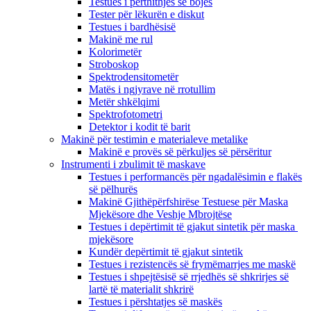
Testues i përthithjes së bojës
Tester për lëkurën e diskut
Testues i bardhësisë
Makinë me rul
Kolorimetër
Stroboskop
Spektrodensitometër
Matës i ngjyrave në rrotullim
Metër shkëlqimi
Spektrofotometri
Detektor i kodit të barit
Makinë për testimin e materialeve metalike
Makinë e provës së përkuljes së përsëritur
Instrumenti i zbulimit të maskave
Testues i performancës për ngadalësimin e flakës
së pëlhurës
Makinë Gjithëpërfshirëse Testuese për Maska
Mjekësore dhe Veshje Mbrojtëse
Testues i depërtimit të gjakut sintetik për maska ​​
mjekësore
Kundër depërtimit të gjakut sintetik
Testues i rezistencës së frymëmarrjes me maskë
Testues i shpejtësisë së rrjedhës së shkrirjes së
lartë të materialit shkrirë
Testues i përshtatjes së maskës