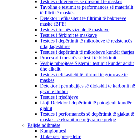
Testues i diferencës së presionit të maskës
Tavolina e testimit të performancës së materialit
të filtrit të maskës
Detektor i efikasitetit të filtrimit të baktereve
maskë (BFE)
Testues i fushës vizuale të maskave
Testues i fërkimit të maskave
Testues i depërtimit të mikrobeve të rezistencës
ndaj lagështirës
Testues i depërtimit të mikrobeve kundër tharjes
Procesori i mostrës së testit të bllokimit
Veshje mbrojtëse Sistemi i testimit kundër acidit
dhe alkalit
Testues i efikasitetit të filtrimit të grimcave të
maskës
Detektor i përmbajtjes së dioksidit të karbonit në
gazin e thithur
Testues i rrjedhjeve
Lloji Detektor i depërtimit të patogjenit kundër
gjakut
Testues i performancës së depërtimit të gjakut të
maskës së ekranit me ngjyra me prekje
Pajisje ndihmëse
Kampionuesi
Thikë për prerje letre