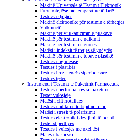
Makinë Universale të Testimit Elektronik
Furra mbytëse me temperaturë të lartë
Testues i djegies
Makinë elektronike për testimin e tërheqjes
Vulkametër
Makinë për vullkanizimin e pllakave
Makinë për testimin e ndikimit
Makinë për testimin e gomës
Matësi i indeksit të tretjes së yndyrës
Makinë për testimin e tubave plastikë
Testues i ngurtësisë
Testues i plastikës
Testues i rezistencës sipërfaqësore
Testues tjetër
Instrumenti i Testimit të Paketimit Farmaceutik
Testues i performancës së paketimit
Tester vulosjeje
Matësi i çift rrotullues
Testues i ndikimit të topit në rënie
Matësi i stresit të polarizimit
Testues elektronik i devijimit të boshtit
Tester shpërthyes
Testues i vulosjes me nxehtësi
Matës i trashësisë