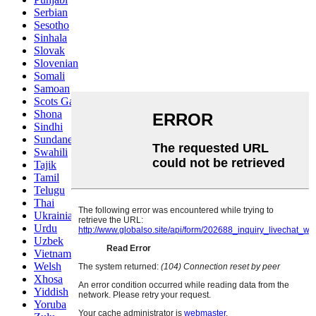
Serbian
Sesotho
Sinhala
Slovak
Slovenian
Somali
Samoan
Scots Gaelic
Shona
Sindhi
Sundanese
Swahili
Tajik
Tamil
Telugu
Thai
Ukrainian
Urdu
Uzbek
Vietnamese
Welsh
Xhosa
Yiddish
Yoruba