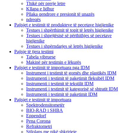
Thikë për prerje letre
Kllapa e lidhur
Pllaka qendrore e presionit të unazës
ndreqës
Pajisjet e testimit të produkteve të pecetave higjienike
Testues i shpërthimit të topit të letrës higjienike
Testues i shpejtësisë së përthithjes së pecetave
higjienike
Testues i shpërndarjes së letrës higjienike
Pajisje të tjera testimi
Tabela vibruese
Makinë për testimin e lëkurës
Pajisjet e testimit të importuara nga IDM
Instrument i testimit të gomës dhe plastikës IDM
Instrumenti i testimit të paketimit fleksibël IDM
Instrumenti i testimit të tekstilit IDM
Instrumenti i testimit të kategorisë së shtratit IDM
Instrumenti i testimit të paketimit IDM
Pajisjet e testimit të importuara
Spektrodensitometër
BIO-RAD i SHBA
Eppendorf
Pena Corona
Refraktometri
Stilolaps me pikë shkrirjeje