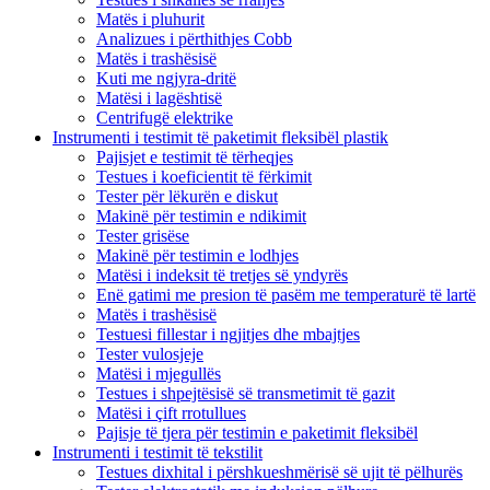
Matës i pluhurit
Analizues i përthithjes Cobb
Matës i trashësisë
Kuti me ngjyra-dritë
Matësi i lagështisë
Centrifugë elektrike
Instrumenti i testimit të paketimit fleksibël plastik
Pajisjet e testimit të tërheqjes
Testues i koeficientit të fërkimit
Tester për lëkurën e diskut
Makinë për testimin e ndikimit
Tester grisëse
Makinë për testimin e lodhjes
Matësi i indeksit të tretjes së yndyrës
Enë gatimi me presion të pasëm me temperaturë të lartë
Matës i trashësisë
Testuesi fillestar i ngjitjes dhe mbajtjes
Tester vulosjeje
Matësi i mjegullës
Testues i shpejtësisë së transmetimit të gazit
Matësi i çift rrotullues
Pajisje të tjera për testimin e paketimit fleksibël
Instrumenti i testimit të tekstilit
Testues dixhital i përshkueshmërisë së ujit të pëlhurës