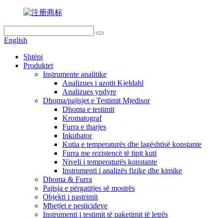
English
Shtëpi
Produktet
Instrumente analitike
Analizues i azotit Kjeldahl
Analizues yndyre
Dhoma/pajisjet e Testimit Mjedisor
Dhoma e testimit
Kromatograf
Furra e tharjes
Inkubator
Kutia e temperaturës dhe lagështisë konstante
Furra me rezistencë të tipit kuti
Niveli i temperaturës konstante
Instrumenti i analizës fizike dhe kimike
Dhoma & Furra
Pajisja e përgatitjes së mostrës
Objekti i pastrimit
Mbetjet e pesticideve
Instrumenti i testimit të paketimit të letrës