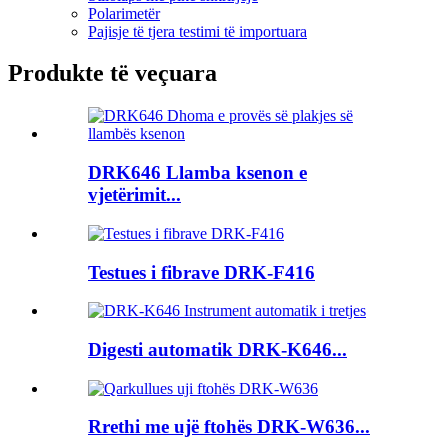
Polarimetër
Pajisje të tjera testimi të importuara
Produkte të veçuara
DRK646 Llamba ksenon e
vjetërimit...
Testues i fibrave DRK-F416
Digesti automatik DRK-K646...
Rrethi me ujë ftohës DRK-W636...