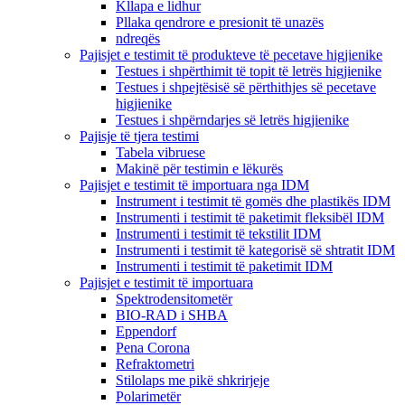
Kllapa e lidhur
Pllaka qendrore e presionit të unazës
ndreqës
Pajisjet e testimit të produkteve të pecetave higjienike
Testues i shpërthimit të topit të letrës higjienike
Testues i shpejtësisë së përthithjes së pecetave
higjienike
Testues i shpërndarjes së letrës higjienike
Pajisje të tjera testimi
Tabela vibruese
Makinë për testimin e lëkurës
Pajisjet e testimit të importuara nga IDM
Instrument i testimit të gomës dhe plastikës IDM
Instrumenti i testimit të paketimit fleksibël IDM
Instrumenti i testimit të tekstilit IDM
Instrumenti i testimit të kategorisë së shtratit IDM
Instrumenti i testimit të paketimit IDM
Pajisjet e testimit të importuara
Spektrodensitometër
BIO-RAD i SHBA
Eppendorf
Pena Corona
Refraktometri
Stilolaps me pikë shkrirjeje
Polarimetër