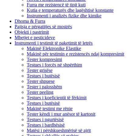
Furra me rezistencë të tipit kuti
Kutia e temperaturës dhe lagështisë konstante
Instrumenti i analizës fizike dhe kimike
Dhoma & Furra
Pajisja e përgatitjes së mostrës
Objekti i pastrimit
Mbetjet e pesticideve
Instrumenti i testimit të paketimit të letrës
Makinë Elektronike Elastike
Makinë për testimin e rezistencës ndaj kompresimit
Tester kompresimi
Testues i forcës në shpërthim
Tester grisëse
Testues i butësisë
Tester shpuese
Tester i palosshëm
Tester peeling
Testues i koeficientit të fërkimit
Testues i butësisë
Makinë testimi me rënie
Tester këndi i mur anësor të kartonit
Testues i ngurtësisë
Testues i bardhësisë
Matësi i përshkueshmërisë së ajrit
Testues i shkallës së rrahjes