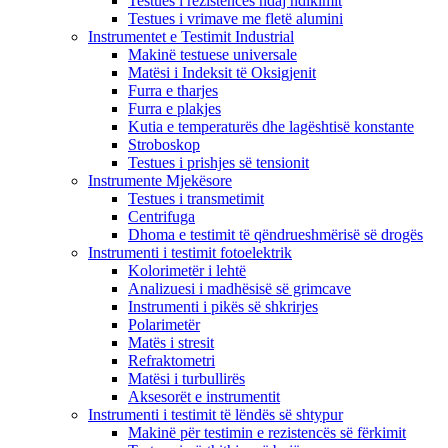
Testues i rezistencës ndaj ndikimit
Testues i vrimave me fletë alumini
Instrumentet e Testimit Industrial
Makinë testuese universale
Matësi i Indeksit të Oksigjenit
Furra e tharjes
Furra e plakjes
Kutia e temperaturës dhe lagështisë konstante
Stroboskop
Testues i prishjes së tensionit
Instrumente Mjekësore
Testues i transmetimit
Centrifuga
Dhoma e testimit të qëndrueshmërisë së drogës
Instrumenti i testimit fotoelektrik
Kolorimetër i lehtë
Analizuesi i madhësisë së grimcave
Instrumenti i pikës së shkrirjes
Polarimetër
Matës i stresit
Refraktometri
Matësi i turbullirës
Aksesorët e instrumentit
Instrumenti i testimit të lëndës së shtypur
Makinë për testimin e rezistencës së fërkimit