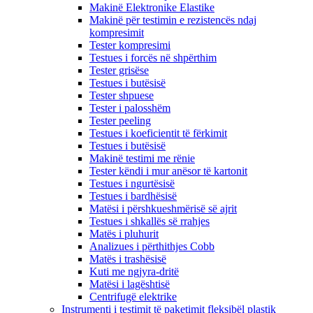
Makinë Elektronike Elastike
Makinë për testimin e rezistencës ndaj
kompresimit
Tester kompresimi
Testues i forcës në shpërthim
Tester grisëse
Testues i butësisë
Tester shpuese
Tester i palosshëm
Tester peeling
Testues i koeficientit të fërkimit
Testues i butësisë
Makinë testimi me rënie
Tester këndi i mur anësor të kartonit
Testues i ngurtësisë
Testues i bardhësisë
Matësi i përshkueshmërisë së ajrit
Testues i shkallës së rrahjes
Matës i pluhurit
Analizues i përthithjes Cobb
Matës i trashësisë
Kuti me ngjyra-dritë
Matësi i lagështisë
Centrifugë elektrike
Instrumenti i testimit të paketimit fleksibël plastik