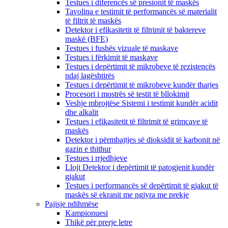
Testues i diferencës së presionit të maskës
Tavolina e testimit të performancës së materialit
të filtrit të maskës
Detektor i efikasitetit të filtrimit të baktereve
maskë (BFE)
Testues i fushës vizuale të maskave
Testues i fërkimit të maskave
Testues i depërtimit të mikrobeve të rezistencës
ndaj lagështirës
Testues i depërtimit të mikrobeve kundër tharjes
Procesori i mostrës së testit të bllokimit
Veshje mbrojtëse Sistemi i testimit kundër acidit
dhe alkalit
Testues i efikasitetit të filtrimit të grimcave të
maskës
Detektor i përmbajtjes së dioksidit të karbonit në
gazin e thithur
Testues i rrjedhjeve
Lloji Detektor i depërtimit të patogjenit kundër
gjakut
Testues i performancës së depërtimit të gjakut të
maskës së ekranit me ngjyra me prekje
Pajisje ndihmëse
Kampionuesi
Thikë për prerje letre