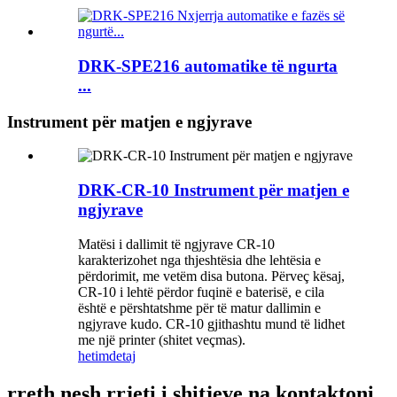
DRK-SPE216 automatike të ngurta
...
Instrument për matjen e ngjyrave
DRK-CR-10 Instrument për matjen e
ngjyrave
Matësi i dallimit të ngjyrave CR-10
karakterizohet nga thjeshtësia dhe lehtësia e
përdorimit, me vetëm disa butona. Përveç kësaj,
CR-10 i lehtë përdor fuqinë e baterisë, e cila
është e përshtatshme për të matur dallimin e
ngjyrave kudo. CR-10 gjithashtu mund të lidhet
me një printer (shitet veçmas).
hetim
detaj
rreth nesh rrjeti i shitjeve na kontaktoni