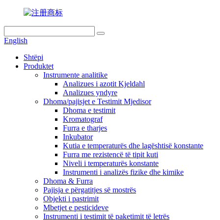
English
Shtëpi
Produktet
Instrumente analitike
Analizues i azotit Kjeldahl
Analizues yndyre
Dhoma/pajisjet e Testimit Mjedisor
Dhoma e testimit
Kromatograf
Furra e tharjes
Inkubator
Kutia e temperaturës dhe lagështisë konstante
Furra me rezistencë të tipit kuti
Niveli i temperaturës konstante
Instrumenti i analizës fizike dhe kimike
Dhoma & Furra
Pajisja e përgatitjes së mostrës
Objekti i pastrimit
Mbetjet e pesticideve
Instrumenti i testimit të paketimit të letrës