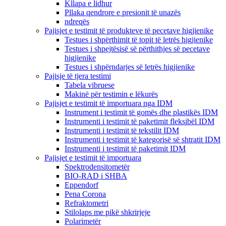
Kllapa e lidhur
Pllaka qendrore e presionit të unazës
ndreqës
Pajisjet e testimit të produkteve të pecetave higjienike
Testues i shpërthimit të topit të letrës higjienike
Testues i shpejtësisë së përthithjes së pecetave
higjienike
Testues i shpërndarjes së letrës higjienike
Pajisje të tjera testimi
Tabela vibruese
Makinë për testimin e lëkurës
Pajisjet e testimit të importuara nga IDM
Instrument i testimit të gomës dhe plastikës IDM
Instrumenti i testimit të paketimit fleksibël IDM
Instrumenti i testimit të tekstilit IDM
Instrumenti i testimit të kategorisë së shtratit IDM
Instrumenti i testimit të paketimit IDM
Pajisjet e testimit të importuara
Spektrodensitometër
BIO-RAD i SHBA
Eppendorf
Pena Corona
Refraktometri
Stilolaps me pikë shkrirjeje
Polarimetër