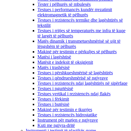
Tester i pëlhurës së mbulesës
Testues i performancës kundër rrezatimit
elektromagnetik të pëlhurës
Testues i rezistencës termike dhe lagështirës së
tekstilit
Testues i rritjes së temperaturës me infra të kuqe
të largët të pëlhurës
Matës dinamik i transmetueshmërisë së ujit të
lëngshëm të pëlhurës
Makinë për testimin e përkuljes së pëlhurës
Matësi i lagështisë
Matësit e indeksit të oksigjenit
Matës i trashësisë
Testues i përshkueshmërisë së lagështirës
Testues i qëndrueshmërisë së ngjyrave
Testues i rezistencës ndaj lagështirës në sipërfaqe
Testues i ngurtësisë
Testues vertikal i rezistencës ndaj flakës
Testues i fërkimit
Testues i butësisë
Makinë për testimin e tkurrjes
Testues i rezistencës hidrostatike
Instrument për matjen e ngjyrave
Kuti me ngjyra-dritë
Instrumenti i testimit të plastikës gome