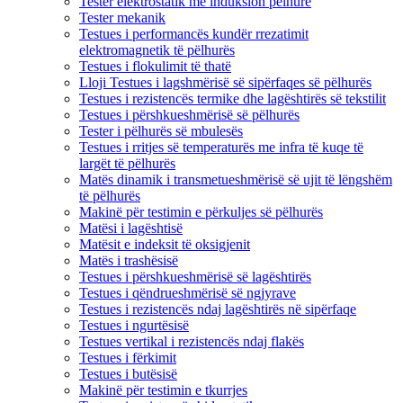
Tester elektrostatik me induksion pëlhure
Tester mekanik
Testues i performancës kundër rrezatimit
elektromagnetik të pëlhurës
Testues i flokulimit të thatë
Lloji Testues i lagshmërisë së sipërfaqes së pëlhurës
Testues i rezistencës termike dhe lagështirës së tekstilit
Testues i përshkueshmërisë së pëlhurës
Tester i pëlhurës së mbulesës
Testues i rritjes së temperaturës me infra të kuqe të
largët të pëlhurës
Matës dinamik i transmetueshmërisë së ujit të lëngshëm
të pëlhurës
Makinë për testimin e përkuljes së pëlhurës
Matësi i lagështisë
Matësit e indeksit të oksigjenit
Matës i trashësisë
Testues i përshkueshmërisë së lagështirës
Testues i qëndrueshmërisë së ngjyrave
Testues i rezistencës ndaj lagështirës në sipërfaqe
Testues i ngurtësisë
Testues vertikal i rezistencës ndaj flakës
Testues i fërkimit
Testues i butësisë
Makinë për testimin e tkurrjes