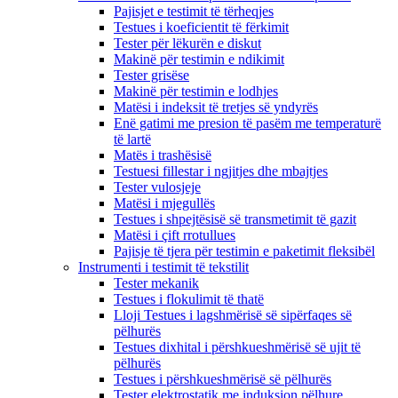
Pajisjet e testimit të tërheqjes
Testues i koeficientit të fërkimit
Tester për lëkurën e diskut
Makinë për testimin e ndikimit
Tester grisëse
Makinë për testimin e lodhjes
Matësi i indeksit të tretjes së yndyrës
Enë gatimi me presion të pasëm me temperaturë
të lartë
Matës i trashësisë
Testuesi fillestar i ngjitjes dhe mbajtjes
Tester vulosjeje
Matësi i mjegullës
Testues i shpejtësisë së transmetimit të gazit
Matësi i çift rrotullues
Pajisje të tjera për testimin e paketimit fleksibël
Instrumenti i testimit të tekstilit
Tester mekanik
Testues i flokulimit të thatë
Lloji Testues i lagshmërisë së sipërfaqes së
pëlhurës
Testues dixhital i përshkueshmërisë së ujit të
pëlhurës
Testues i përshkueshmërisë së pëlhurës
Tester elektrostatik me induksion pëlhure