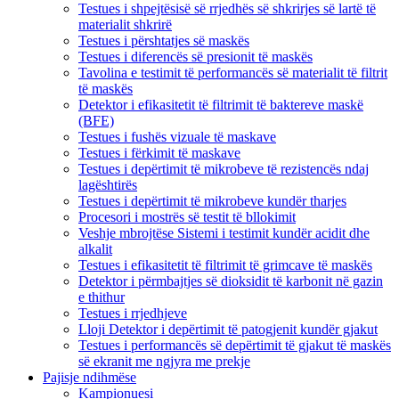
Testues i shpejtësisë së rrjedhës së shkrirjes së lartë të
materialit shkrirë
Testues i përshtatjes së maskës
Testues i diferencës së presionit të maskës
Tavolina e testimit të performancës së materialit të filtrit
të maskës
Detektor i efikasitetit të filtrimit të baktereve maskë
(BFE)
Testues i fushës vizuale të maskave
Testues i fërkimit të maskave
Testues i depërtimit të mikrobeve të rezistencës ndaj
lagështirës
Testues i depërtimit të mikrobeve kundër tharjes
Procesori i mostrës së testit të bllokimit
Veshje mbrojtëse Sistemi i testimit kundër acidit dhe
alkalit
Testues i efikasitetit të filtrimit të grimcave të maskës
Detektor i përmbajtjes së dioksidit të karbonit në gazin
e thithur
Testues i rrjedhjeve
Lloji Detektor i depërtimit të patogjenit kundër gjakut
Testues i performancës së depërtimit të gjakut të maskës
së ekranit me ngjyra me prekje
Pajisje ndihmëse
Kampionuesi