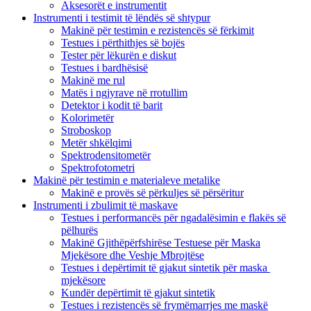
Aksesorët e instrumentit
Instrumenti i testimit të lëndës së shtypur
Makinë për testimin e rezistencës së fërkimit
Testues i përthithjes së bojës
Tester për lëkurën e diskut
Testues i bardhësisë
Makinë me rul
Matës i ngjyrave në rrotullim
Detektor i kodit të barit
Kolorimetër
Stroboskop
Metër shkëlqimi
Spektrodensitometër
Spektrofotometri
Makinë për testimin e materialeve metalike
Makinë e provës së përkuljes së përsëritur
Instrumenti i zbulimit të maskave
Testues i performancës për ngadalësimin e flakës së
pëlhurës
Makinë Gjithëpërfshirëse Testuese për Maska
Mjekësore dhe Veshje Mbrojtëse
Testues i depërtimit të gjakut sintetik për maska ​​
mjekësore
Kundër depërtimit të gjakut sintetik
Testues i rezistencës së frymëmarrjes me maskë