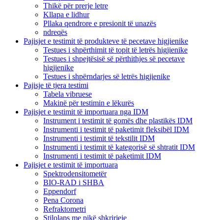
Thikë për prerje letre
Kllapa e lidhur
Pllaka qendrore e presionit të unazës
ndreqës
Pajisjet e testimit të produkteve të pecetave higjienike
Testues i shpërthimit të topit të letrës higjienike
Testues i shpejtësisë së përthithjes së pecetave
higjienike
Testues i shpërndarjes së letrës higjienike
Pajisje të tjera testimi
Tabela vibruese
Makinë për testimin e lëkurës
Pajisjet e testimit të importuara nga IDM
Instrument i testimit të gomës dhe plastikës IDM
Instrumenti i testimit të paketimit fleksibël IDM
Instrumenti i testimit të tekstilit IDM
Instrumenti i testimit të kategorisë së shtratit IDM
Instrumenti i testimit të paketimit IDM
Pajisjet e testimit të importuara
Spektrodensitometër
BIO-RAD i SHBA
Eppendorf
Pena Corona
Refraktometri
Stilolaps me pikë shkrirjeje