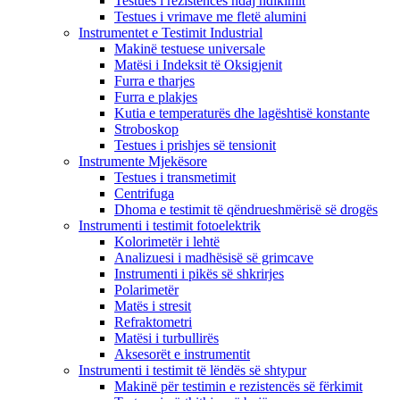
Testues i rezistencës ndaj ndikimit
Testues i vrimave me fletë alumini
Instrumentet e Testimit Industrial
Makinë testuese universale
Matësi i Indeksit të Oksigjenit
Furra e tharjes
Furra e plakjes
Kutia e temperaturës dhe lagështisë konstante
Stroboskop
Testues i prishjes së tensionit
Instrumente Mjekësore
Testues i transmetimit
Centrifuga
Dhoma e testimit të qëndrueshmërisë së drogës
Instrumenti i testimit fotoelektrik
Kolorimetër i lehtë
Analizuesi i madhësisë së grimcave
Instrumenti i pikës së shkrirjes
Polarimetër
Matës i stresit
Refraktometri
Matësi i turbullirës
Aksesorët e instrumentit
Instrumenti i testimit të lëndës së shtypur
Makinë për testimin e rezistencës së fërkimit