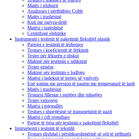
Matës i pluhurit
Analizues i përthithjes Cobb
Matës i trashësisë
Kuti me ngjyra-dritë
Matësi i lagështisë
Centrifugë elektrike
Instrumenti i testimit të paketimit fleksibël plastik
Pajisjet e testimit të tërheqjes
Testues i koeficientit të fërkimit
Tester për lëkurën e diskut
Makinë për testimin e ndikimit
Tester grisëse
Makinë për testimin e lodhjes
Matësi i indeksit të tretjes së yndyrës
Enë gatimi me presion të pasëm me temperaturë të lartë
Matës i trashësisë
Testuesi fillestar i ngjitjes dhe mbajtjes
Tester vulosjeje
Matësi i mjegullës
Testues i shpejtësisë së transmetimit të gazit
Matësi i çift rrotullues
Pajisje të tjera për testimin e paketimit fleksibël
Instrumenti i testimit të tekstilit
Testues dixhital i përshkueshmërisë së ujit të pëlhurës