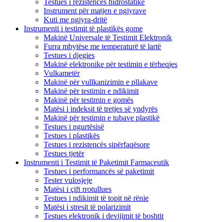
Testues i rezistencës hidrostatike
Instrument për matjen e ngjyrave
Kuti me ngjyra-dritë
Instrumenti i testimit të plastikës gome
Makinë Universale të Testimit Elektronik
Furra mbytëse me temperaturë të lartë
Testues i djegies
Makinë elektronike për testimin e tërheqjes
Vulkametër
Makinë për vullkanizimin e pllakave
Makinë për testimin e ndikimit
Makinë për testimin e gomës
Matësi i indeksit të tretjes së yndyrës
Makinë për testimin e tubave plastikë
Testues i ngurtësisë
Testues i plastikës
Testues i rezistencës sipërfaqësore
Testues tjetër
Instrumenti i Testimit të Paketimit Farmaceutik
Testues i performancës së paketimit
Tester vulosjeje
Matësi i çift rrotullues
Testues i ndikimit të topit në rënie
Matësi i stresit të polarizimit
Testues elektronik i devijimit të boshtit