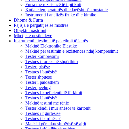
Furra me rezistencë të tipit kuti
Kutia e temperaturës dhe lagështisë konstante
Instrumenti i analizës fizike dhe kimike
Dhoma & Furra
Pajisja e përgatitjes së mostrës
Objekti i pastrimit
Mbetjet e pesticideve
Instrumenti i testimit të paketimit të letrës
Makinë Elektronike Elastike
Makinë për testimin e rezistencës ndaj kompresimit
Tester kompresimi
Testues i forcës në shpërthim
Tester grisëse
Testues i butësisë
Tester shpuese
Tester i palosshëm
Tester peeling
Testues i koeficientit të fërkimit
Testues i butësisë
Makinë testimi me rënie
Tester këndi i mur anësor të kartonit
Testues i ngurtësisë
Testues i bardhësisë
Matësi i përshkueshmërisë së ajrit
Testues i shkallës së rrahjes