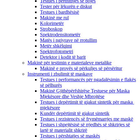
Testues i përthithjes së bojës
Tester për lëkurën e diskut
Testues i bardhësisë
Makinë me rul
Kolorimetër
Stroboskop
Spektrodensitometër
Matës i ngjyrave në rrotullim
Metër shkëlqimi
Spektrofotometri
Detektor i kodit të barit
Makinë për testimin e materialeve metalike
Makinë e provës së përkuljes së përsëritur
Instrumenti i zbulimit të maskave
Testues i performancës për ngadalësimin e flakës
së pëlhurës
Makinë Gjithëpërfshirëse Testuese për Maska
Mjekësore dhe Veshje Mbrojtëse
Testues i depërtimit të gjakut sintetik për maska ​​
mjekësore
Kundër depërtimit të gjakut sintetik
Testues i rezistencës së frymëmarrjes me maskë
Testues i shpejtësisë së rrjedhës së shkrirjes së
lartë të materialit shkrirë
Testues i përshtatjes së maskës