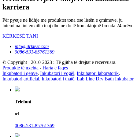
karriera
Për pyetje në lidhje me produktet tona ose listën e çmimeve, ju
lutemi na lini emailin tuaj dhe ne do të kontaktojmë brenda 24 orëve.
KËRKESË TANI
info@drktest.com
0086-531-85761369
© Copyright - 2010-2023 : Të gjitha të drejtat e rezervuara.
Produkte të nxehta
-
Harta e faqes
Inkubatori i qenve
,
Inkubatori i vogël
,
Inkubatori laboratorik
,
Inkubatori artificial
,
Inkubatori i thatë
,
Lab Line Dry Bath Inkubator
,
Telefoni
tel
0086-531-85761369