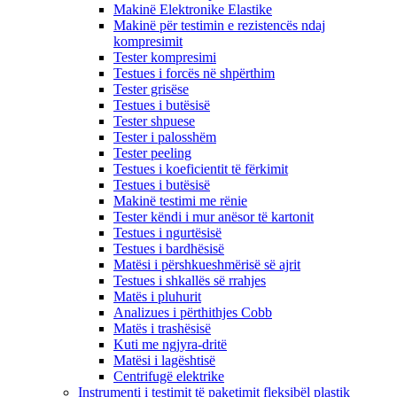
Makinë Elektronike Elastike
Makinë për testimin e rezistencës ndaj
kompresimit
Tester kompresimi
Testues i forcës në shpërthim
Tester grisëse
Testues i butësisë
Tester shpuese
Tester i palosshëm
Tester peeling
Testues i koeficientit të fërkimit
Testues i butësisë
Makinë testimi me rënie
Tester këndi i mur anësor të kartonit
Testues i ngurtësisë
Testues i bardhësisë
Matësi i përshkueshmërisë së ajrit
Testues i shkallës së rrahjes
Matës i pluhurit
Analizues i përthithjes Cobb
Matës i trashësisë
Kuti me ngjyra-dritë
Matësi i lagështisë
Centrifugë elektrike
Instrumenti i testimit të paketimit fleksibël plastik