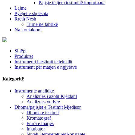
Pajisje të tjera testimi të importuara
Lajme
Pyetjet e shpeshta
Rreth Nesh
Turne në fabrikë
Na kontaktoni
Shtëpi
Produktet
Instrumenti i testimit të tekstilit
Instrument për matjen e ngjyrave
Kategoritë
Instrumente analitike
Analizues i azotit Kjeldahl
Analizues yndyre
Dhoma/pajisjet e Testimit Mjedisor
Dhoma e testimit
Kromatograf
Furra e tharjes
Inkubator
Niveli i temperaturës konstante