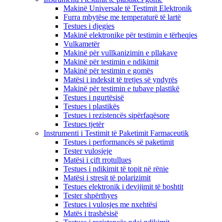
Makinë Universale të Testimit Elektronik
Furra mbytëse me temperaturë të lartë
Testues i djegies
Makinë elektronike për testimin e tërheqjes
Vulkametër
Makinë për vullkanizimin e pllakave
Makinë për testimin e ndikimit
Makinë për testimin e gomës
Matësi i indeksit të tretjes së yndyrës
Makinë për testimin e tubave plastikë
Testues i ngurtësisë
Testues i plastikës
Testues i rezistencës sipërfaqësore
Testues tjetër
Instrumenti i Testimit të Paketimit Farmaceutik
Testues i performancës së paketimit
Tester vulosjeje
Matësi i çift rrotullues
Testues i ndikimit të topit në rënie
Matësi i stresit të polarizimit
Testues elektronik i devijimit të boshtit
Tester shpërthyes
Testues i vulosjes me nxehtësi
Matës i trashësisë