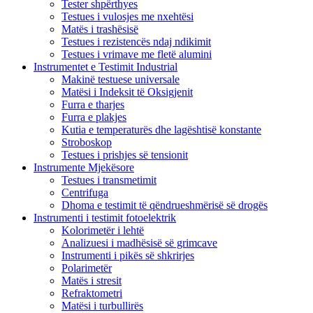
Tester shpërthyes
Testues i vulosjes me nxehtësi
Matës i trashësisë
Testues i rezistencës ndaj ndikimit
Testues i vrimave me fletë alumini
Instrumentet e Testimit Industrial
Makinë testuese universale
Matësi i Indeksit të Oksigjenit
Furra e tharjes
Furra e plakjes
Kutia e temperaturës dhe lagështisë konstante
Stroboskop
Testues i prishjes së tensionit
Instrumente Mjekësore
Testues i transmetimit
Centrifuga
Dhoma e testimit të qëndrueshmërisë së drogës
Instrumenti i testimit fotoelektrik
Kolorimetër i lehtë
Analizuesi i madhësisë së grimcave
Instrumenti i pikës së shkrirjes
Polarimetër
Matës i stresit
Refraktometri
Matësi i turbullirës