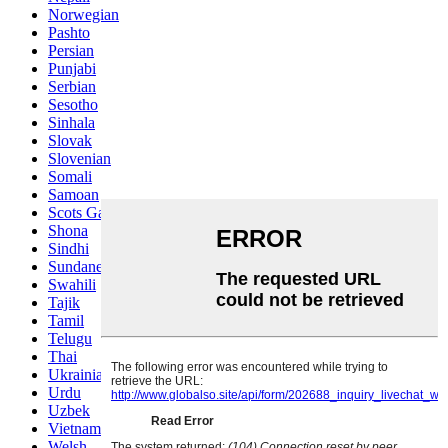
Norwegian
Pashto
Persian
Punjabi
Serbian
Sesotho
Sinhala
Slovak
Slovenian
Somali
Samoan
Scots Gaelic
Shona
Sindhi
Sundanese
Swahili
Tajik
Tamil
Telugu
Thai
Ukrainian
Urdu
Uzbek
Vietnamese
Welsh