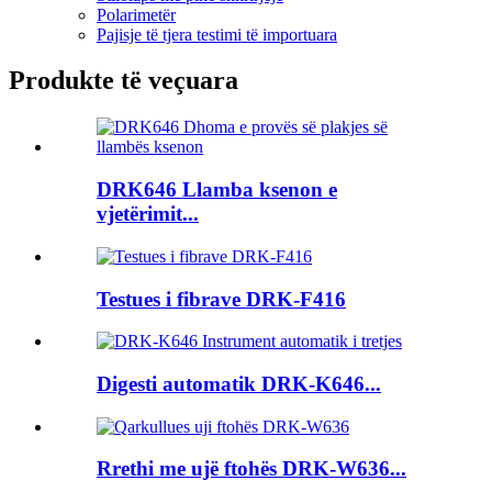
Polarimetër
Pajisje të tjera testimi të importuara
Produkte të veçuara
DRK646 Llamba ksenon e
vjetërimit...
Testues i fibrave DRK-F416
Digesti automatik DRK-K646...
Rrethi me ujë ftohës DRK-W636...