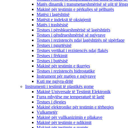
Matës dinamik i transmetueshmërisë së ujit të lëng
Makinë për testimin e përkuljes së pëlhurës
Matësi i lagështisë
Matësit e indeksit të oksigjenit
Matës i trashësisë
Testues i përshkueshmërisë së lagështirës
Testues i qëndrueshmërisë së ngjyrave
Testues i rezistencës ndaj lagështirës në sipërfaqe
Testues i ngurtësisë
Testues vertikal i rezistencës ndaj flakës
Testues i fërkimit
Testues i butësisë
Makinë për testimin e tkurrjes
Testues i rezistencës hidrostatike
Instrument për matjen e ngjyrave
Kuti me ngjyra-dritë
Instrumenti i testimit të plastikës gome
Makinë Universale të Testimit Elektronik
Furra mbytëse me temperaturë të lartë
Testues i djegies
Makinë elektronike për testimin e tërheqjes
Vulkametër
Makinë për vullkanizimin e pllakave
Makinë për testimin e ndikimit
Makinë për testimin e gomës