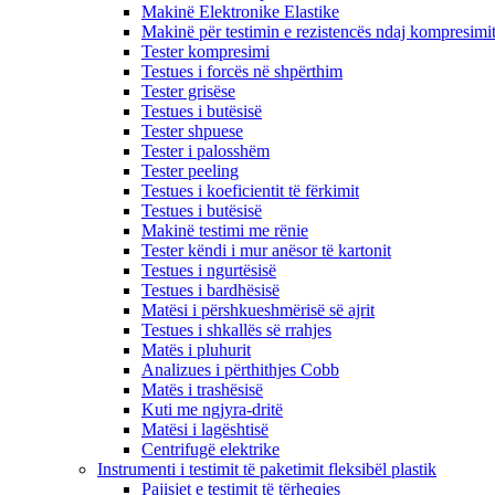
Makinë Elektronike Elastike
Makinë për testimin e rezistencës ndaj kompresimi
Tester kompresimi
Testues i forcës në shpërthim
Tester grisëse
Testues i butësisë
Tester shpuese
Tester i palosshëm
Tester peeling
Testues i koeficientit të fërkimit
Testues i butësisë
Makinë testimi me rënie
Tester këndi i mur anësor të kartonit
Testues i ngurtësisë
Testues i bardhësisë
Matësi i përshkueshmërisë së ajrit
Testues i shkallës së rrahjes
Matës i pluhurit
Analizues i përthithjes Cobb
Matës i trashësisë
Kuti me ngjyra-dritë
Matësi i lagështisë
Centrifugë elektrike
Instrumenti i testimit të paketimit fleksibël plastik
Pajisjet e testimit të tërheqjes