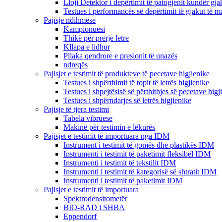
Lloji Detektor i depërtimit të patogjenit kundër gja
Testues i performancës së depërtimit të gjakut të 
Pajisje ndihmëse
Kampionuesi
Thikë për prerje letre
Kllapa e lidhur
Pllaka qendrore e presionit të unazës
ndreqës
Pajisjet e testimit të produkteve të pecetave higjienike
Testues i shpërthimit të topit të letrës higjienike
Testues i shpejtësisë së përthithjes së pecetave higj
Testues i shpërndarjes së letrës higjienike
Pajisje të tjera testimi
Tabela vibruese
Makinë për testimin e lëkurës
Pajisjet e testimit të importuara nga IDM
Instrument i testimit të gomës dhe plastikës IDM
Instrumenti i testimit të paketimit fleksibël IDM
Instrumenti i testimit të tekstilit IDM
Instrumenti i testimit të kategorisë së shtratit IDM
Instrumenti i testimit të paketimit IDM
Pajisjet e testimit të importuara
Spektrodensitometër
BIO-RAD i SHBA
Eppendorf