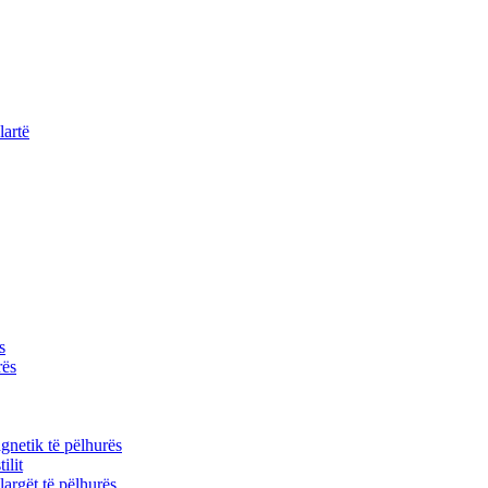
lartë
s
rës
gnetik të pëlhurës
ilit
 largët të pëlhurës