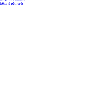
shëm të pëlhurës