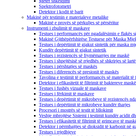
Metër shkëlqimi
Spektrofotometri
Detektor i kodit të barit
Makinë për testimin e materialeve metalike
Makinë e provës së përkuljes së përsëritur
Instrumenti i zbulimit të maskave
Testues i performancës për ngadalësimin e flakës s
Makinë Gjithëpërfshirëse Testuese për Maska Mje
Testues i depërtimit të gjakut sintetik për maska ​​m
Kundër depërtimit të gjakut sintetik
Testues i rezistencës së frymëmarrjes me maskë
Testues i shpejtësisë së rrjedhës së shkrirjes së lartë
Testues i përshtatjes së maskës
Testues i diferencës së presionit të maskës
Tavolina e testimit të performancës së materialit të f
Detektor i efikasitetit të filtrimit të baktereve mas
Testues i fushës vizuale të maskave
Testues i fërkimit të maskave
Testues i depërtimit të mikrobeve të rezistencës nda
Testues i depërtimit të mikrobeve kundër tharjes
Procesori i mostrës së testit të bllokimit
Veshje mbrojtëse Sistemi i testimit kundër acidit dh
Testues i efikasitetit të filtrimit të grimcave të mask
Detektor i përmbajtjes së dioksidit të karbonit në ga
Testues i rrjedhjeve