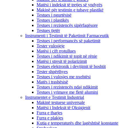
Matësi i indeksit të tretjes së yndyrës
Makinë për testimin e tubave plastikë
Testues i ngurtësisë
Testues i plastikës
Testues i rezistencës sipërfaqësore
Testues tjetër
Instrumenti i Testimit të Paketimit Farmaceutik
Testues i performancës së paketimit
Tester vulosjeje
Matësi i çift rrotullues
Testues i ndikimit të topit në rënie
Matësi i stresit të polarizimit
Testues elektronik i devijimit të boshtit
Tester shpërthyes
Testues i vulosjes me nxehtësi
Matës i trashësisë
Testues i rezistencës ndaj ndikimit
Testues i vrimave me fletë alumini
Instrumentet e Testimit Industrial
Makinë testuese universale
Matësi i Indeksit të Oksigjenit
Furra e tharjes
Furra e plakjes
Kutia e temperaturës dhe lagështisë konstante