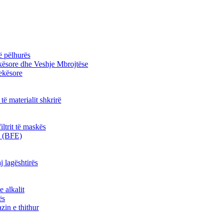
ë pëlhurës
kësore dhe Veshje Mbrojtëse
jekësore
 të materialit shkrirë
iltrit të maskës
kë (BFE)
j lagështirës
e alkalit
ës
zin e thithur