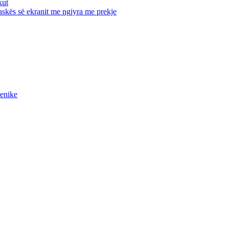
kut
maskës së ekranit me ngjyra me prekje
ienike