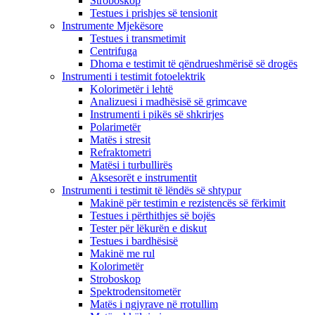
Stroboskop
Testues i prishjes së tensionit
Instrumente Mjekësore
Testues i transmetimit
Centrifuga
Dhoma e testimit të qëndrueshmërisë së drogës
Instrumenti i testimit fotoelektrik
Kolorimetër i lehtë
Analizuesi i madhësisë së grimcave
Instrumenti i pikës së shkrirjes
Polarimetër
Matës i stresit
Refraktometri
Matësi i turbullirës
Aksesorët e instrumentit
Instrumenti i testimit të lëndës së shtypur
Makinë për testimin e rezistencës së fërkimit
Testues i përthithjes së bojës
Tester për lëkurën e diskut
Testues i bardhësisë
Makinë me rul
Kolorimetër
Stroboskop
Spektrodensitometër
Matës i ngjyrave në rrotullim