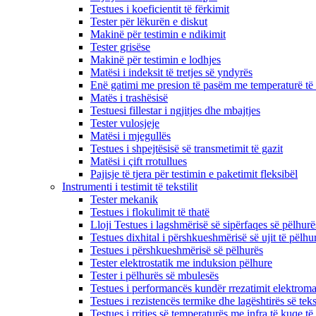
Testues i koeficientit të fërkimit
Tester për lëkurën e diskut
Makinë për testimin e ndikimit
Tester grisëse
Makinë për testimin e lodhjes
Matësi i indeksit të tretjes së yndyrës
Enë gatimi me presion të pasëm me temperaturë të 
Matës i trashësisë
Testuesi fillestar i ngjitjes dhe mbajtjes
Tester vulosjeje
Matësi i mjegullës
Testues i shpejtësisë së transmetimit të gazit
Matësi i çift rrotullues
Pajisje të tjera për testimin e paketimit fleksibël
Instrumenti i testimit të tekstilit
Tester mekanik
Testues i flokulimit të thatë
Lloji Testues i lagshmërisë së sipërfaqes së pëlhurë
Testues dixhital i përshkueshmërisë së ujit të pëlhu
Testues i përshkueshmërisë së pëlhurës
Tester elektrostatik me induksion pëlhure
Tester i pëlhurës së mbulesës
Testues i performancës kundër rrezatimit elektroma
Testues i rezistencës termike dhe lagështirës së tekst
Testues i rritjes së temperaturës me infra të kuqe të