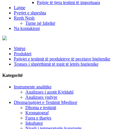
Pajisje të tjera testimi të importuara
Lajme
Pyetjet e shpeshta
Rreth Nesh
Turne në fabrikë
Na kontaktoni
Shtëpi
Produktet
Pajisjet e testimit të produkteve të pecetave higjienike
Testues i shpërthimit të topit të letrës higjienike
Kategoritë
Instrumente analitike
Analizues i azotit Kjeldahl
Analizues yndyre
Dhoma/pajisjet e Testimit Mjedisor
Dhoma e testimit
Kromatograf
Furra e tharjes
Inkubator
Niveli i temperaturës konstante