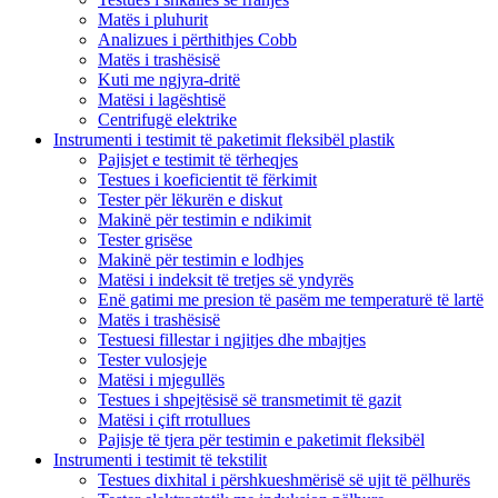
Matës i pluhurit
Analizues i përthithjes Cobb
Matës i trashësisë
Kuti me ngjyra-dritë
Matësi i lagështisë
Centrifugë elektrike
Instrumenti i testimit të paketimit fleksibël plastik
Pajisjet e testimit të tërheqjes
Testues i koeficientit të fërkimit
Tester për lëkurën e diskut
Makinë për testimin e ndikimit
Tester grisëse
Makinë për testimin e lodhjes
Matësi i indeksit të tretjes së yndyrës
Enë gatimi me presion të pasëm me temperaturë të lartë
Matës i trashësisë
Testuesi fillestar i ngjitjes dhe mbajtjes
Tester vulosjeje
Matësi i mjegullës
Testues i shpejtësisë së transmetimit të gazit
Matësi i çift rrotullues
Pajisje të tjera për testimin e paketimit fleksibël
Instrumenti i testimit të tekstilit
Testues dixhital i përshkueshmërisë së ujit të pëlhurës