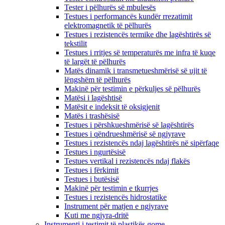
Tester i pëlhurës së mbulesës
Testues i performancës kundër rrezatimit
elektromagnetik të pëlhurës
Testues i rezistencës termike dhe lagështirës së
tekstilit
Testues i rritjes së temperaturës me infra të kuqe
të largët të pëlhurës
Matës dinamik i transmetueshmërisë së ujit të
lëngshëm të pëlhurës
Makinë për testimin e përkuljes së pëlhurës
Matësi i lagështisë
Matësit e indeksit të oksigjenit
Matës i trashësisë
Testues i përshkueshmërisë së lagështirës
Testues i qëndrueshmërisë së ngjyrave
Testues i rezistencës ndaj lagështirës në sipërfaqe
Testues i ngurtësisë
Testues vertikal i rezistencës ndaj flakës
Testues i fërkimit
Testues i butësisë
Makinë për testimin e tkurrjes
Testues i rezistencës hidrostatike
Instrument për matjen e ngjyrave
Kuti me ngjyra-dritë
Instrumenti i testimit të plastikës gome