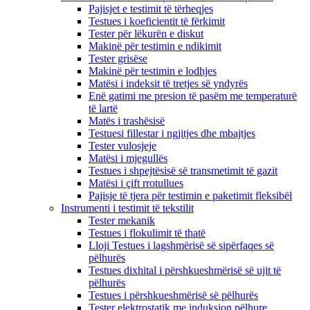
Pajisjet e testimit të tërheqjes
Testues i koeficientit të fërkimit
Tester për lëkurën e diskut
Makinë për testimin e ndikimit
Tester grisëse
Makinë për testimin e lodhjes
Matësi i indeksit të tretjes së yndyrës
Enë gatimi me presion të pasëm me temperaturë
të lartë
Matës i trashësisë
Testuesi fillestar i ngjitjes dhe mbajtjes
Tester vulosjeje
Matësi i mjegullës
Testues i shpejtësisë së transmetimit të gazit
Matësi i çift rrotullues
Pajisje të tjera për testimin e paketimit fleksibël
Instrumenti i testimit të tekstilit
Tester mekanik
Testues i flokulimit të thatë
Lloji Testues i lagshmërisë së sipërfaqes së
pëlhurës
Testues dixhital i përshkueshmërisë së ujit të
pëlhurës
Testues i përshkueshmërisë së pëlhurës
Tester elektrostatik me induksion pëlhure