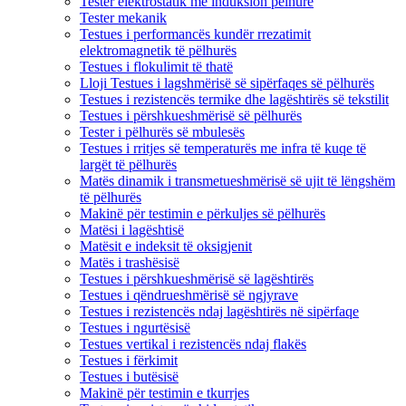
Tester elektrostatik me induksion pëlhure
Tester mekanik
Testues i performancës kundër rrezatimit
elektromagnetik të pëlhurës
Testues i flokulimit të thatë
Lloji Testues i lagshmërisë së sipërfaqes së pëlhurës
Testues i rezistencës termike dhe lagështirës së tekstilit
Testues i përshkueshmërisë së pëlhurës
Tester i pëlhurës së mbulesës
Testues i rritjes së temperaturës me infra të kuqe të
largët të pëlhurës
Matës dinamik i transmetueshmërisë së ujit të lëngshëm
të pëlhurës
Makinë për testimin e përkuljes së pëlhurës
Matësi i lagështisë
Matësit e indeksit të oksigjenit
Matës i trashësisë
Testues i përshkueshmërisë së lagështirës
Testues i qëndrueshmërisë së ngjyrave
Testues i rezistencës ndaj lagështirës në sipërfaqe
Testues i ngurtësisë
Testues vertikal i rezistencës ndaj flakës
Testues i fërkimit
Testues i butësisë
Makinë për testimin e tkurrjes