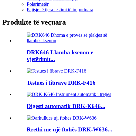
Polarimetër
Pajisje të tjera testimi të importuara
Produkte të veçuara
DRK646 Llamba ksenon e
vjetërimit...
Testues i fibrave DRK-F416
Digesti automatik DRK-K646...
Rrethi me ujë ftohës DRK-W636...