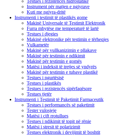
Testues i rezistencës hidrostatike
Instrument për matjen e ngjyrave
Kuti me ngjyra-dritë
Instrumenti i testimit të plastikës gome
Makinë Universale të Testimit Elektronik
Furra mbytëse me temperaturë të lartë
Testues i djegies
Makinë elektronike për testimin e tërheqjes
Vulkametër
Makinë për vullkanizimin e pllakave
Makinë për testimin e ndikimit
Makinë për testimin e gomës
Matësi i indeksit të tretjes së yndyrës
Makinë për testimin e tubave plastikë
Testues i ngurtësisë
Testues i plastikës
Testues i rezistencës sipërfaqësore
Testues tjetër
Instrumenti i Testimit të Paketimit Farmaceutik
Testues i performancës së paketimit
Tester vulosjeje
Matësi i çift rrotullues
Testues i ndikimit të topit në rënie
Matësi i stresit të polarizimit
Testues elektronik i devijimit të boshtit