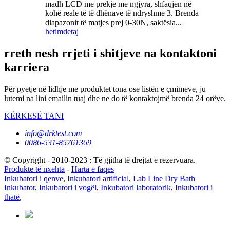
madh LCD me prekje me ngjyra, shfaqjen në
kohë reale të të dhënave të ndryshme 3. Brenda
diapazonit të matjes prej 0-30N, saktësia...
hetim
detaj
rreth nesh rrjeti i shitjeve na kontaktoni
karriera
Për pyetje në lidhje me produktet tona ose listën e çmimeve, ju
lutemi na lini emailin tuaj dhe ne do të kontaktojmë brenda 24 orëve.
KËRKESË TANI
info@drktest.com
0086-531-85761369
© Copyright - 2010-2023 : Të gjitha të drejtat e rezervuara.
Produkte të nxehta
-
Harta e faqes
Inkubatori i qenve
,
Inkubatori artificial
,
Lab Line Dry Bath
Inkubator
,
Inkubatori i vogël
,
Inkubatori laboratorik
,
Inkubatori i
thatë
,