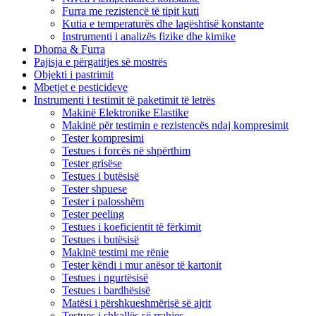
Furra me rezistencë të tipit kuti
Kutia e temperaturës dhe lagështisë konstante
Instrumenti i analizës fizike dhe kimike
Dhoma & Furra
Pajisja e përgatitjes së mostrës
Objekti i pastrimit
Mbetjet e pesticideve
Instrumenti i testimit të paketimit të letrës
Makinë Elektronike Elastike
Makinë për testimin e rezistencës ndaj kompresimit
Tester kompresimi
Testues i forcës në shpërthim
Tester grisëse
Testues i butësisë
Tester shpuese
Tester i palosshëm
Tester peeling
Testues i koeficientit të fërkimit
Testues i butësisë
Makinë testimi me rënie
Tester këndi i mur anësor të kartonit
Testues i ngurtësisë
Testues i bardhësisë
Matësi i përshkueshmërisë së ajrit
Testues i shkallës së rrahjes