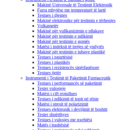
Makinë Universale të Testimit Elektronik
Furra mbytëse me temperaturë të lartë
Testues i djegies
Makinë elektronike për testimin e tërheqjes
Vulkametër
Makinë për vullkanizimin e pllakave
Makinë për testimin e ndikimit
Makinë për testimin e gomës
Matësi i indeksit të tretjes së yndyrës
Makinë për testimin e tubave plastikë
Testues i ngurtësisë
Testues i plastikës
Testues i rezistencës sipërfaqësore
Testues tjetër
Instrumenti i Testimit të Paketimit Farmaceutik
Testues i performancës së paketimit
Tester vulosjeje
Matësi i çift rrotullues
Testues i ndikimit të topit në rënie
Matësi i stresit të polarizimit
Testues elektronik i devijimit të boshtit
Tester shpërthyes
Testues i vulosjes me nxehtësi
Matës i trashësisë