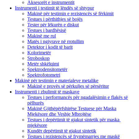
Aksesorët e instrumentit
Instrumenti i testimit të lëndës së shtypur
Makinë për testimin e rezistencës së fërkimit
Testues i përthithjes së bojës
Tester për lëkurën e diskut
Testues i bardhësisë
Makinë me rul
Matës i ngjyrave në rrotullim
Detektor i kodit të barit
Kolorimetër
Stroboskop
Metër shkëlqimi
Spektrodensitometër
Spektrofotometri
Makinë për testimin e materialeve metalike
Makinë e provës së përkuljes së përsëritur
Instrumenti i zbulimit të maskave
Testues i performancës për ngadalësimin e flakës së
pëlhurës
Makinë Gjithëpërfshirëse Testuese për Maska
Mjekësore dhe Veshje Mbrojtëse
Testues i depërtimit të gjakut sintetik për maska ​​
mjekësore
Kundër depërtimit të gjakut sintetik
Testues i rezistencës së frymëmarrjes me maskë