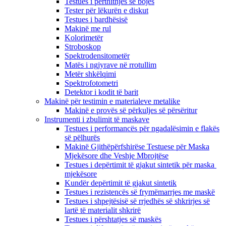
Testues i përthithjes së bojës
Tester për lëkurën e diskut
Testues i bardhësisë
Makinë me rul
Kolorimetër
Stroboskop
Spektrodensitometër
Matës i ngjyrave në rrotullim
Metër shkëlqimi
Spektrofotometri
Detektor i kodit të barit
Makinë për testimin e materialeve metalike
Makinë e provës së përkuljes së përsëritur
Instrumenti i zbulimit të maskave
Testues i performancës për ngadalësimin e flakës
së pëlhurës
Makinë Gjithëpërfshirëse Testuese për Maska
Mjekësore dhe Veshje Mbrojtëse
Testues i depërtimit të gjakut sintetik për maska ​​
mjekësore
Kundër depërtimit të gjakut sintetik
Testues i rezistencës së frymëmarrjes me maskë
Testues i shpejtësisë së rrjedhës së shkrirjes së
lartë të materialit shkrirë
Testues i përshtatjes së maskës