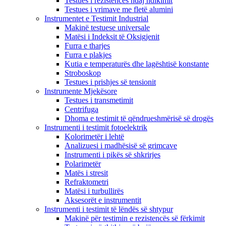
Testues i rezistencës ndaj ndikimit
Testues i vrimave me fletë alumini
Instrumentet e Testimit Industrial
Makinë testuese universale
Matësi i Indeksit të Oksigjenit
Furra e tharjes
Furra e plakjes
Kutia e temperaturës dhe lagështisë konstante
Stroboskop
Testues i prishjes së tensionit
Instrumente Mjekësore
Testues i transmetimit
Centrifuga
Dhoma e testimit të qëndrueshmërisë së drogës
Instrumenti i testimit fotoelektrik
Kolorimetër i lehtë
Analizuesi i madhësisë së grimcave
Instrumenti i pikës së shkrirjes
Polarimetër
Matës i stresit
Refraktometri
Matësi i turbullirës
Aksesorët e instrumentit
Instrumenti i testimit të lëndës së shtypur
Makinë për testimin e rezistencës së fërkimit