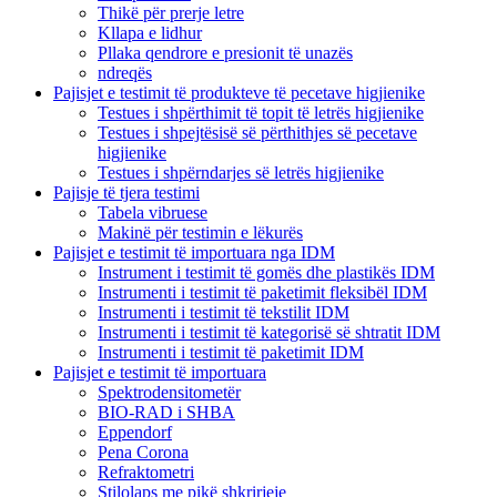
Thikë për prerje letre
Kllapa e lidhur
Pllaka qendrore e presionit të unazës
ndreqës
Pajisjet e testimit të produkteve të pecetave higjienike
Testues i shpërthimit të topit të letrës higjienike
Testues i shpejtësisë së përthithjes së pecetave
higjienike
Testues i shpërndarjes së letrës higjienike
Pajisje të tjera testimi
Tabela vibruese
Makinë për testimin e lëkurës
Pajisjet e testimit të importuara nga IDM
Instrument i testimit të gomës dhe plastikës IDM
Instrumenti i testimit të paketimit fleksibël IDM
Instrumenti i testimit të tekstilit IDM
Instrumenti i testimit të kategorisë së shtratit IDM
Instrumenti i testimit të paketimit IDM
Pajisjet e testimit të importuara
Spektrodensitometër
BIO-RAD i SHBA
Eppendorf
Pena Corona
Refraktometri
Stilolaps me pikë shkrirjeje