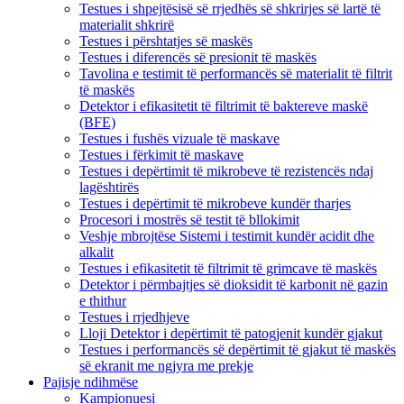
Testues i shpejtësisë së rrjedhës së shkrirjes së lartë të
materialit shkrirë
Testues i përshtatjes së maskës
Testues i diferencës së presionit të maskës
Tavolina e testimit të performancës së materialit të filtrit
të maskës
Detektor i efikasitetit të filtrimit të baktereve maskë
(BFE)
Testues i fushës vizuale të maskave
Testues i fërkimit të maskave
Testues i depërtimit të mikrobeve të rezistencës ndaj
lagështirës
Testues i depërtimit të mikrobeve kundër tharjes
Procesori i mostrës së testit të bllokimit
Veshje mbrojtëse Sistemi i testimit kundër acidit dhe
alkalit
Testues i efikasitetit të filtrimit të grimcave të maskës
Detektor i përmbajtjes së dioksidit të karbonit në gazin
e thithur
Testues i rrjedhjeve
Lloji Detektor i depërtimit të patogjenit kundër gjakut
Testues i performancës së depërtimit të gjakut të maskës
së ekranit me ngjyra me prekje
Pajisje ndihmëse
Kampionuesi