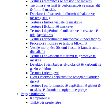
Testues i diferencës së presionit të maskës
Tavolina e testimit të performancës së materialit
të filtrit të maskës
Detektor i efikasitetit të filtrimit të baktereve
maskë (BFE)
Testues i fushës vizuale të maskave
Testues i fërkimit të maskave
Testues i depërtimit të mikrobeve të rezistencës
ndaj lagështirës
Testues i depërtimit të mikrobeve kundër tharjes
Procesori i mostrës së testit të bllokimit
Veshje mbrojtëse Sistemi i testimit kundër acidit
dhe alkalit
Testues i efikasitetit të filtrimit të grimcave të
maskës
Detektor i përmbajtjes së dioksidit të karbonit në
gazin e thithur
Testues i rrjedhjeve
Lloji Detektor i depërtimit të patogjenit kundër
gjakut
Testues i performancës së depërtimit të gjakut të
maskës së ekranit me ngjyra me prekje
Pajisje ndihmëse
Kampionuesi
Thikë për prerje letre