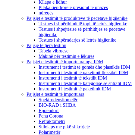
Kllapa e lidhur
Pllaka qendrore e presionit të unazës
ndreqës
Pajisjet e testimit të produkteve të pecetave higjienike
Testues i shpërthimit të topit të letrës higjienike
Testues i shpejtësisë së përthithjes së pecetave
higjienike
Testues i shpërndarjes së letrës higjienike
Pajisje të tjera testimi
Tabela vibruese
Makinë për testimin e lëkurës
Pajisjet e testimit të importuara nga IDM
Instrument i testimit të gomës dhe plastikës IDM
Instrumenti i testimit të paketimit fleksibël IDM
Instrumenti i testimit të tekstilit IDM
Instrumenti i testimit të kategorisë së shtratit IDM
Instrumenti i testimit të paketimit IDM
Pajisjet e testimit të importuara
Spektrodensitometër
BIO-RAD i SHBA
Eppendorf
Pena Corona
Refraktometri
Stilolaps me pikë shkrirjeje
Polarimetër