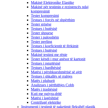
Makinë Elektronike Elastike
Makinë për testimin e rezistencës ndaj
kompresimit
Tester kompresimi
Testues i forcës në shpërthim
Tester grisëse
Testues i butësisë
Tester shpuese
Tester i palosshëm
Tester peeling
Testues i koeficientit të fërkimit
Testues i butësisë
Makinë testimi me rënie
Tester këndi i mur anësor të kartonit
Testues i ngurtësisë
Testues i bardhësisë
Matësi i përshkueshmërisë së ajrit
Testues i shkallës së rrahjes
Matës i pluhurit
Analizues i përthithjes Cobb
Matës i trashësisë
Kuti me ngjyra-dritë
Matësi i lagështisë
Centrifugë elektrike
Instrumenti i testimit të paketimit fleksibël plastik