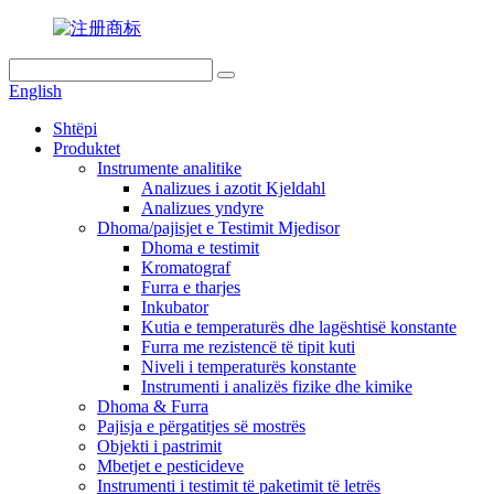
English
Shtëpi
Produktet
Instrumente analitike
Analizues i azotit Kjeldahl
Analizues yndyre
Dhoma/pajisjet e Testimit Mjedisor
Dhoma e testimit
Kromatograf
Furra e tharjes
Inkubator
Kutia e temperaturës dhe lagështisë konstante
Furra me rezistencë të tipit kuti
Niveli i temperaturës konstante
Instrumenti i analizës fizike dhe kimike
Dhoma & Furra
Pajisja e përgatitjes së mostrës
Objekti i pastrimit
Mbetjet e pesticideve
Instrumenti i testimit të paketimit të letrës