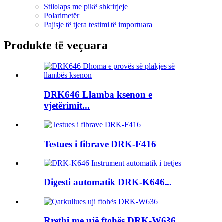
Stilolaps me pikë shkrirjeje
Polarimetër
Pajisje të tjera testimi të importuara
Produkte të veçuara
DRK646 Llamba ksenon e
vjetërimit...
Testues i fibrave DRK-F416
Digesti automatik DRK-K646...
Rrethi me ujë ftohës DRK-W636...