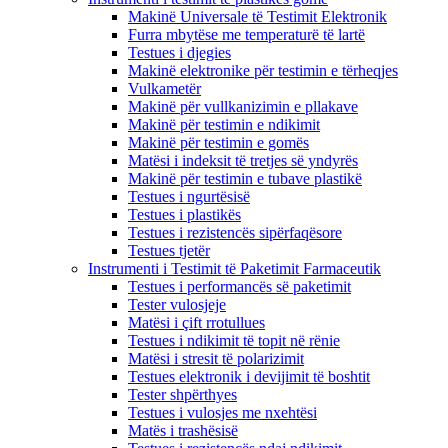
Makinë Universale të Testimit Elektronik
Furra mbytëse me temperaturë të lartë
Testues i djegies
Makinë elektronike për testimin e tërheqjes
Vulkametër
Makinë për vullkanizimin e pllakave
Makinë për testimin e ndikimit
Makinë për testimin e gomës
Matësi i indeksit të tretjes së yndyrës
Makinë për testimin e tubave plastikë
Testues i ngurtësisë
Testues i plastikës
Testues i rezistencës sipërfaqësore
Testues tjetër
Instrumenti i Testimit të Paketimit Farmaceutik
Testues i performancës së paketimit
Tester vulosjeje
Matësi i çift rrotullues
Testues i ndikimit të topit në rënie
Matësi i stresit të polarizimit
Testues elektronik i devijimit të boshtit
Tester shpërthyes
Testues i vulosjes me nxehtësi
Matës i trashësisë