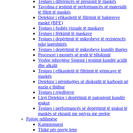
Testues i diferencës së presionit të maskës
Tavolina e testimit të performancës së materialit
të filtrit të maskës
Detektor i efikasitetit të filtrimit të baktereve
maskë (BFE)
Testues i fushës vizuale të maskave
Testues i fërkimit të maskave
Testues i depërtimit të mikrobeve të rezistencës
ndaj lagështirës
Testues i depërtimit të mikrobeve kundër tharjes
Procesori i mostrës së testit të bllokimit
Veshje mbrojtëse Sistemi i testimit kundër acidit
dhe alkalit
Testues i efikasitetit të filtrimit të grimcave të
maskës
Detektor i përmbajtjes së dioksidit të karbonit në
gazin e thithur
Testues i rrjedhjeve
Lloji Detektor i depërtimit të patogjenit kundër
gjakut
Testues i performancës së depërtimit të gjakut të
maskës së ekranit me ngjyra me prekje
Pajisje ndihmëse
Kampionuesi
Thikë për prerje letre