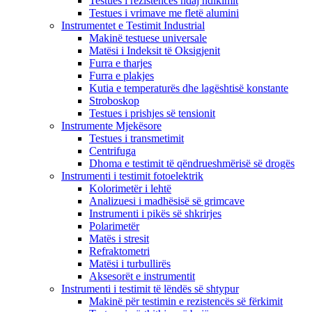
Testues i rezistencës ndaj ndikimit
Testues i vrimave me fletë alumini
Instrumentet e Testimit Industrial
Makinë testuese universale
Matësi i Indeksit të Oksigjenit
Furra e tharjes
Furra e plakjes
Kutia e temperaturës dhe lagështisë konstante
Stroboskop
Testues i prishjes së tensionit
Instrumente Mjekësore
Testues i transmetimit
Centrifuga
Dhoma e testimit të qëndrueshmërisë së drogës
Instrumenti i testimit fotoelektrik
Kolorimetër i lehtë
Analizuesi i madhësisë së grimcave
Instrumenti i pikës së shkrirjes
Polarimetër
Matës i stresit
Refraktometri
Matësi i turbullirës
Aksesorët e instrumentit
Instrumenti i testimit të lëndës së shtypur
Makinë për testimin e rezistencës së fërkimit