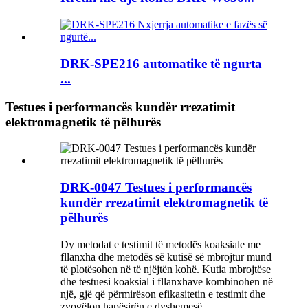
DRK-SPE216 automatike të ngurta
...
Testues i performancës kundër rrezatimit
elektromagnetik të pëlhurës
DRK-0047 Testues i performancës
kundër rrezatimit elektromagnetik të
pëlhurës
Dy metodat e testimit të metodës koaksiale me
fllanxha dhe metodës së kutisë së mbrojtur mund
të plotësohen në të njëjtën kohë. Kutia mbrojtëse
dhe testuesi koaksial i fllanxhave kombinohen në
një, gjë që përmirëson efikasitetin e testimit dhe
zvogëlon hapësirën e dyshemesë.