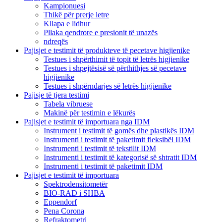
Kampionuesi
Thikë për prerje letre
Kllapa e lidhur
Pllaka qendrore e presionit të unazës
ndreqës
Pajisjet e testimit të produkteve të pecetave higjienike
Testues i shpërthimit të topit të letrës higjienike
Testues i shpejtësisë së përthithjes së pecetave
higjienike
Testues i shpërndarjes së letrës higjienike
Pajisje të tjera testimi
Tabela vibruese
Makinë për testimin e lëkurës
Pajisjet e testimit të importuara nga IDM
Instrument i testimit të gomës dhe plastikës IDM
Instrumenti i testimit të paketimit fleksibël IDM
Instrumenti i testimit të tekstilit IDM
Instrumenti i testimit të kategorisë së shtratit IDM
Instrumenti i testimit të paketimit IDM
Pajisjet e testimit të importuara
Spektrodensitometër
BIO-RAD i SHBA
Eppendorf
Pena Corona
Refraktometri