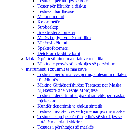
Testues i përthithjes së bojës
Tester për lëkurën e diskut
Testues i bardhësisë
Makinë me rul
Kolorimetër
Stroboskop
Spektrodensitometër
Matës i ngjyrave në rrotullim
Metër shkëlqimi
Spektrofotometri
Detektor i kodit të barit
Makinë për testimin e materialeve metalike
Makinë e provës së përkuljes së përsëritur
Instrumenti i zbulimit të maskave
Testues i performancës për ngadalësimin e flakës
së pëlhurës
Makinë Gjithëpërfshirëse Testuese për Maska
Mjekësore dhe Veshje Mbrojtëse
Testues i depërtimit të gjakut sintetik për maska ​​
mjekësore
Kundër depërtimit të gjakut sintetik
Testues i rezistencës së frymëmarrjes me maskë
Testues i shpejtësisë së rrjedhës së shkrirjes së
lartë të materialit shkrirë
Testues i përshtatjes së maskës