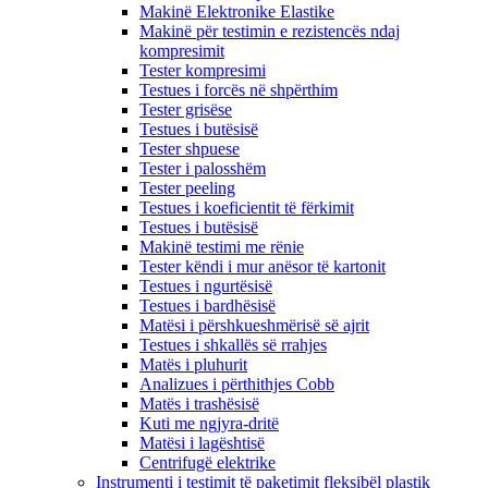
Makinë Elektronike Elastike
Makinë për testimin e rezistencës ndaj
kompresimit
Tester kompresimi
Testues i forcës në shpërthim
Tester grisëse
Testues i butësisë
Tester shpuese
Tester i palosshëm
Tester peeling
Testues i koeficientit të fërkimit
Testues i butësisë
Makinë testimi me rënie
Tester këndi i mur anësor të kartonit
Testues i ngurtësisë
Testues i bardhësisë
Matësi i përshkueshmërisë së ajrit
Testues i shkallës së rrahjes
Matës i pluhurit
Analizues i përthithjes Cobb
Matës i trashësisë
Kuti me ngjyra-dritë
Matësi i lagështisë
Centrifugë elektrike
Instrumenti i testimit të paketimit fleksibël plastik