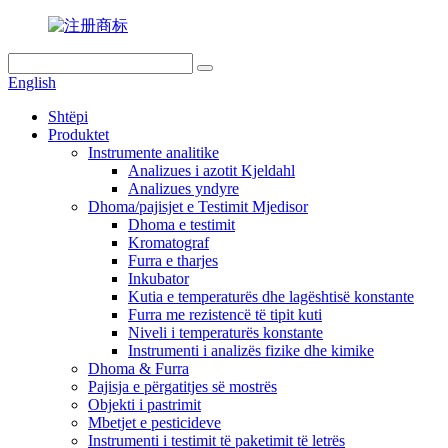
English
Shtëpi
Produktet
Instrumente analitike
Analizues i azotit Kjeldahl
Analizues yndyre
Dhoma/pajisjet e Testimit Mjedisor
Dhoma e testimit
Kromatograf
Furra e tharjes
Inkubator
Kutia e temperaturës dhe lagështisë konstante
Furra me rezistencë të tipit kuti
Niveli i temperaturës konstante
Instrumenti i analizës fizike dhe kimike
Dhoma & Furra
Pajisja e përgatitjes së mostrës
Objekti i pastrimit
Mbetjet e pesticideve
Instrumenti i testimit të paketimit të letrës