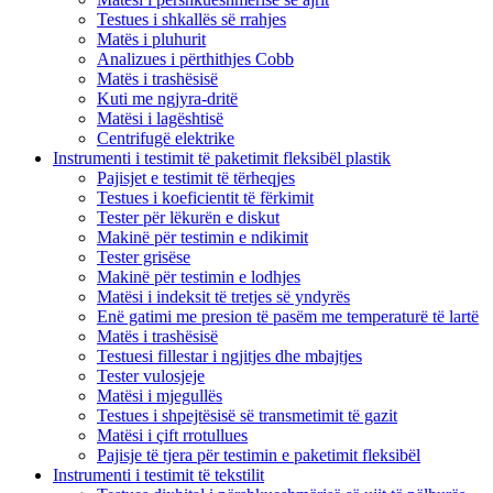
Testues i shkallës së rrahjes
Matës i pluhurit
Analizues i përthithjes Cobb
Matës i trashësisë
Kuti me ngjyra-dritë
Matësi i lagështisë
Centrifugë elektrike
Instrumenti i testimit të paketimit fleksibël plastik
Pajisjet e testimit të tërheqjes
Testues i koeficientit të fërkimit
Tester për lëkurën e diskut
Makinë për testimin e ndikimit
Tester grisëse
Makinë për testimin e lodhjes
Matësi i indeksit të tretjes së yndyrës
Enë gatimi me presion të pasëm me temperaturë të lartë
Matës i trashësisë
Testuesi fillestar i ngjitjes dhe mbajtjes
Tester vulosjeje
Matësi i mjegullës
Testues i shpejtësisë së transmetimit të gazit
Matësi i çift rrotullues
Pajisje të tjera për testimin e paketimit fleksibël
Instrumenti i testimit të tekstilit