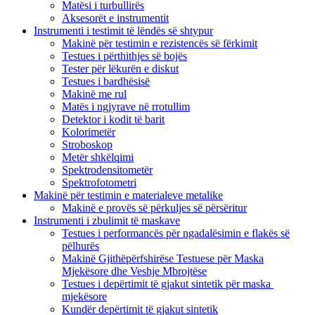
Matësi i turbullirës
Aksesorët e instrumentit
Instrumenti i testimit të lëndës së shtypur
Makinë për testimin e rezistencës së fërkimit
Testues i përthithjes së bojës
Tester për lëkurën e diskut
Testues i bardhësisë
Makinë me rul
Matës i ngjyrave në rrotullim
Detektor i kodit të barit
Kolorimetër
Stroboskop
Metër shkëlqimi
Spektrodensitometër
Spektrofotometri
Makinë për testimin e materialeve metalike
Makinë e provës së përkuljes së përsëritur
Instrumenti i zbulimit të maskave
Testues i performancës për ngadalësimin e flakës së
pëlhurës
Makinë Gjithëpërfshirëse Testuese për Maska
Mjekësore dhe Veshje Mbrojtëse
Testues i depërtimit të gjakut sintetik për maska ​​
mjekësore
Kundër depërtimit të gjakut sintetik