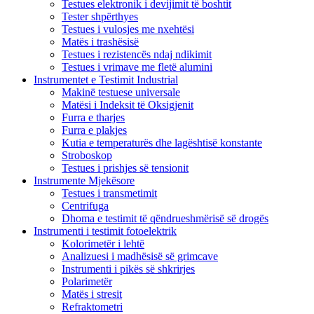
Testues elektronik i devijimit të boshtit
Tester shpërthyes
Testues i vulosjes me nxehtësi
Matës i trashësisë
Testues i rezistencës ndaj ndikimit
Testues i vrimave me fletë alumini
Instrumentet e Testimit Industrial
Makinë testuese universale
Matësi i Indeksit të Oksigjenit
Furra e tharjes
Furra e plakjes
Kutia e temperaturës dhe lagështisë konstante
Stroboskop
Testues i prishjes së tensionit
Instrumente Mjekësore
Testues i transmetimit
Centrifuga
Dhoma e testimit të qëndrueshmërisë së drogës
Instrumenti i testimit fotoelektrik
Kolorimetër i lehtë
Analizuesi i madhësisë së grimcave
Instrumenti i pikës së shkrirjes
Polarimetër
Matës i stresit
Refraktometri