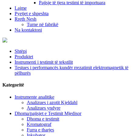
Pajisje të tjera testimi të importuara
Lajme
Pyetjet e shpeshta
Rreth Nesh
Turne në fabrikë
Na kontaktoni
Shtëpi
Produktet
Instrumenti i testimit të tekstilit
Testues i performancës kundër rrezatimit elektromagnetik të
pëlhurës
Kategoritë
Instrumente analitike
Analizues i azotit Kjeldahl
Analizues yndyre
Dhoma/pajisjet e Testimit Mjedisor
Dhoma e testimit
Kromatograf
Furra e tharjes
Inkubator