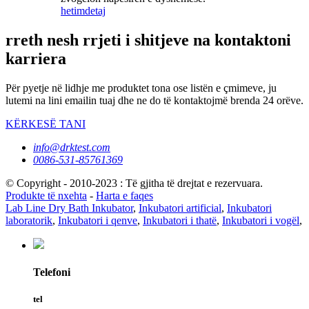
hetim
detaj
rreth nesh rrjeti i shitjeve na kontaktoni
karriera
Për pyetje në lidhje me produktet tona ose listën e çmimeve, ju
lutemi na lini emailin tuaj dhe ne do të kontaktojmë brenda 24 orëve.
KËRKESË TANI
info@drktest.com
0086-531-85761369
© Copyright - 2010-2023 : Të gjitha të drejtat e rezervuara.
Produkte të nxehta
-
Harta e faqes
Lab Line Dry Bath Inkubator
,
Inkubatori artificial
,
Inkubatori
laboratorik
,
Inkubatori i qenve
,
Inkubatori i thatë
,
Inkubatori i vogël
,
Telefoni
tel