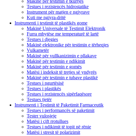
Makinë për testimin e tkurrjes
Testues i rezistencës hidrostatike
Instrument për matjen e ngjyrave
Kuti me ngjyra-dritë
Instrumenti i testimit të plastikës gome
Makinë Universale të Testimit Elektronik
Furra mbytëse me temperaturë të lartë
Testues i djegies
Makinë elektronike për testimin e tërheqjes
Vulkametër
Makinë për vullkanizimin e pllakave
Makinë për testimin e ndikimit
Makinë për testimin e gomës
Matësi i indeksit të tretjes së yndyrës
Makinë për testimin e tubave plastikë
Testues i ngurtësisë
Testues i plastikës
Testues i rezistencës sipërfaqësore
Testues tjetër
Instrumenti i Testimit të Paketimit Farmaceutik
Testues i performancës së paketimit
Tester vulosjeje
Matësi i çift rrotullues
Testues i ndikimit të topit në rënie
Matësi i stresit të polarizimit