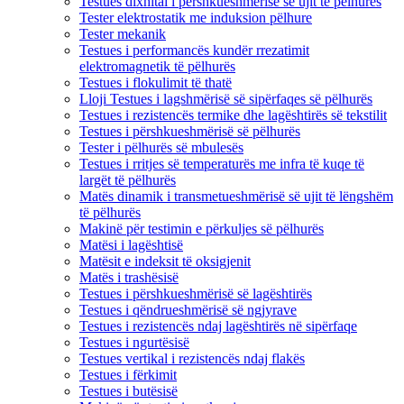
Testues dixhital i përshkueshmërisë së ujit të pëlhurës
Tester elektrostatik me induksion pëlhure
Tester mekanik
Testues i performancës kundër rrezatimit
elektromagnetik të pëlhurës
Testues i flokulimit të thatë
Lloji Testues i lagshmërisë së sipërfaqes së pëlhurës
Testues i rezistencës termike dhe lagështirës së tekstilit
Testues i përshkueshmërisë së pëlhurës
Tester i pëlhurës së mbulesës
Testues i rritjes së temperaturës me infra të kuqe të
largët të pëlhurës
Matës dinamik i transmetueshmërisë së ujit të lëngshëm
të pëlhurës
Makinë për testimin e përkuljes së pëlhurës
Matësi i lagështisë
Matësit e indeksit të oksigjenit
Matës i trashësisë
Testues i përshkueshmërisë së lagështirës
Testues i qëndrueshmërisë së ngjyrave
Testues i rezistencës ndaj lagështirës në sipërfaqe
Testues i ngurtësisë
Testues vertikal i rezistencës ndaj flakës
Testues i fërkimit
Testues i butësisë