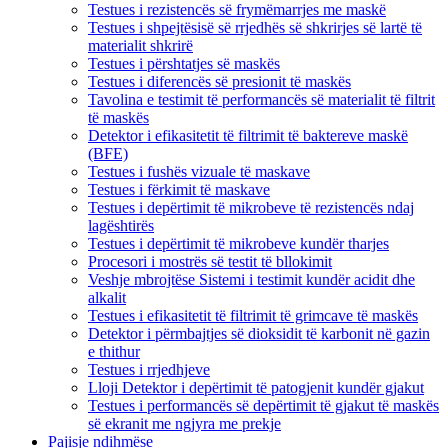
Testues i rezistencës së frymëmarrjes me maskë
Testues i shpejtësisë së rrjedhës së shkrirjes së lartë të
materialit shkrirë
Testues i përshtatjes së maskës
Testues i diferencës së presionit të maskës
Tavolina e testimit të performancës së materialit të filtrit
të maskës
Detektor i efikasitetit të filtrimit të baktereve maskë
(BFE)
Testues i fushës vizuale të maskave
Testues i fërkimit të maskave
Testues i depërtimit të mikrobeve të rezistencës ndaj
lagështirës
Testues i depërtimit të mikrobeve kundër tharjes
Procesori i mostrës së testit të bllokimit
Veshje mbrojtëse Sistemi i testimit kundër acidit dhe
alkalit
Testues i efikasitetit të filtrimit të grimcave të maskës
Detektor i përmbajtjes së dioksidit të karbonit në gazin
e thithur
Testues i rrjedhjeve
Lloji Detektor i depërtimit të patogjenit kundër gjakut
Testues i performancës së depërtimit të gjakut të maskës
së ekranit me ngjyra me prekje
Pajisje ndihmëse