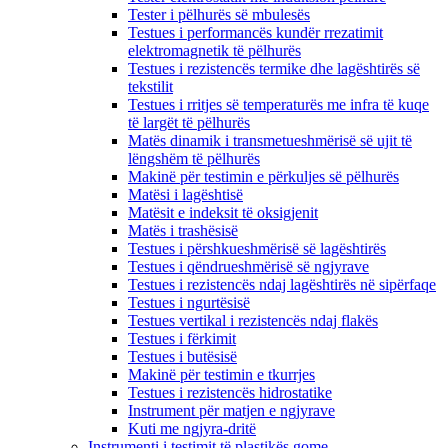
Tester i pëlhurës së mbulesës
Testues i performancës kundër rrezatimit
elektromagnetik të pëlhurës
Testues i rezistencës termike dhe lagështirës së
tekstilit
Testues i rritjes së temperaturës me infra të kuqe
të largët të pëlhurës
Matës dinamik i transmetueshmërisë së ujit të
lëngshëm të pëlhurës
Makinë për testimin e përkuljes së pëlhurës
Matësi i lagështisë
Matësit e indeksit të oksigjenit
Matës i trashësisë
Testues i përshkueshmërisë së lagështirës
Testues i qëndrueshmërisë së ngjyrave
Testues i rezistencës ndaj lagështirës në sipërfaqe
Testues i ngurtësisë
Testues vertikal i rezistencës ndaj flakës
Testues i fërkimit
Testues i butësisë
Makinë për testimin e tkurrjes
Testues i rezistencës hidrostatike
Instrument për matjen e ngjyrave
Kuti me ngjyra-dritë
Instrumenti i testimit të plastikës gome