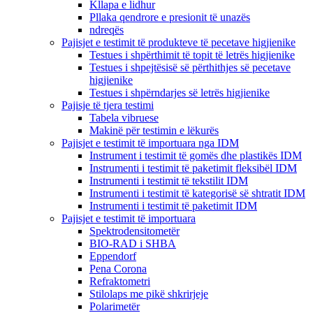
Kllapa e lidhur
Pllaka qendrore e presionit të unazës
ndreqës
Pajisjet e testimit të produkteve të pecetave higjienike
Testues i shpërthimit të topit të letrës higjienike
Testues i shpejtësisë së përthithjes së pecetave
higjienike
Testues i shpërndarjes së letrës higjienike
Pajisje të tjera testimi
Tabela vibruese
Makinë për testimin e lëkurës
Pajisjet e testimit të importuara nga IDM
Instrument i testimit të gomës dhe plastikës IDM
Instrumenti i testimit të paketimit fleksibël IDM
Instrumenti i testimit të tekstilit IDM
Instrumenti i testimit të kategorisë së shtratit IDM
Instrumenti i testimit të paketimit IDM
Pajisjet e testimit të importuara
Spektrodensitometër
BIO-RAD i SHBA
Eppendorf
Pena Corona
Refraktometri
Stilolaps me pikë shkrirjeje
Polarimetër