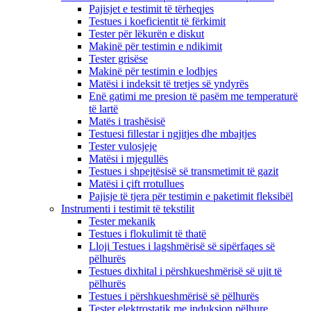
Pajisjet e testimit të tërheqjes
Testues i koeficientit të fërkimit
Tester për lëkurën e diskut
Makinë për testimin e ndikimit
Tester grisëse
Makinë për testimin e lodhjes
Matësi i indeksit të tretjes së yndyrës
Enë gatimi me presion të pasëm me temperaturë
të lartë
Matës i trashësisë
Testuesi fillestar i ngjitjes dhe mbajtjes
Tester vulosjeje
Matësi i mjegullës
Testues i shpejtësisë së transmetimit të gazit
Matësi i çift rrotullues
Pajisje të tjera për testimin e paketimit fleksibël
Instrumenti i testimit të tekstilit
Tester mekanik
Testues i flokulimit të thatë
Lloji Testues i lagshmërisë së sipërfaqes së
pëlhurës
Testues dixhital i përshkueshmërisë së ujit të
pëlhurës
Testues i përshkueshmërisë së pëlhurës
Tester elektrostatik me induksion pëlhure