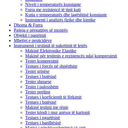
Niveli i temperaturës konstante
Furra me rezistencë të tipit kuti
Kutia e temperaturës dhe lagështisë konstante
Instrumenti i analizës fizike dhe kimike
Dhoma & Furra
Pajisja e përgatitjes së mostrës
Objekti i pastrimit
Mbetjet e pesticideve
Instrumenti i testimit të paketimit të letrës
Makinë Elektronike Elastike
Makinë për testimin e rezistencës ndaj kompresimit
Tester kompresimi
Testues i forcës në shpërthim
Tester grisëse
Testues i butësisë
Tester shpuese
Tester i palosshëm
Tester peeling
Testues i koeficientit të fërkimit
Testues i butësisë
Makinë testimi me rënie
Tester këndi i mur anësor të kartonit
Testues i ngurtësisë
Testues i bardhësisë
Matësi i përshkueshmërisë së ajrit