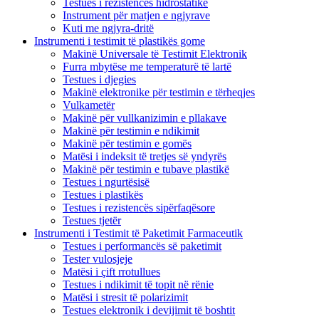
Testues i rezistencës hidrostatike
Instrument për matjen e ngjyrave
Kuti me ngjyra-dritë
Instrumenti i testimit të plastikës gome
Makinë Universale të Testimit Elektronik
Furra mbytëse me temperaturë të lartë
Testues i djegies
Makinë elektronike për testimin e tërheqjes
Vulkametër
Makinë për vullkanizimin e pllakave
Makinë për testimin e ndikimit
Makinë për testimin e gomës
Matësi i indeksit të tretjes së yndyrës
Makinë për testimin e tubave plastikë
Testues i ngurtësisë
Testues i plastikës
Testues i rezistencës sipërfaqësore
Testues tjetër
Instrumenti i Testimit të Paketimit Farmaceutik
Testues i performancës së paketimit
Tester vulosjeje
Matësi i çift rrotullues
Testues i ndikimit të topit në rënie
Matësi i stresit të polarizimit
Testues elektronik i devijimit të boshtit