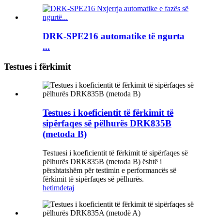
DRK-SPE216 automatike të ngurta
...
Testues i fërkimit
Testues i koeficientit të fërkimit të
sipërfaqes së pëlhurës DRK835B
(metoda B)
Testuesi i koeficientit të fërkimit të sipërfaqes së
pëlhurës DRK835B (metoda B) është i
përshtatshëm për testimin e performancës së
fërkimit të sipërfaqes së pëlhurës.
hetim
detaj