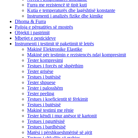
Furra me rezistencë të tipit kuti
Kutia e temperaturës dhe lagështisë konstante
Instrumenti i analizës fizike dhe kimike
Dhoma & Furra
Pajisja e përgatitjes së mostrës
Objekti i pastrimit
Mbetjet e pesticideve
Instrumenti i testimit të paketimit të letrës
Makinë Elektronike Elastike
Makinë për testimin e rezistencës ndaj kompresimit
Tester kompresimi
Testues i forcës në shpërthim
Tester grisëse
Testues i butësisë
Tester shpuese
Tester i palosshëm
Tester peeling
Testues i koeficientit të fërkimit
Testues i butësisë
Makinë testimi me rënie
Tester këndi i mur anësor të kartonit
Testues i ngurtësisë
Testues i bardhësisë
Matësi i përshkueshmërisë së ajrit
Testues i shkallës së rrahjes