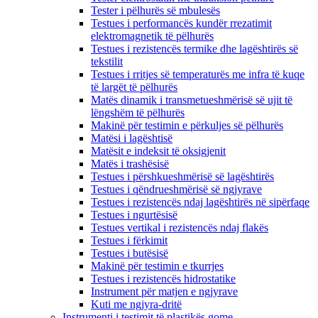
Tester i pëlhurës së mbulesës
Testues i performancës kundër rrezatimit
elektromagnetik të pëlhurës
Testues i rezistencës termike dhe lagështirës së
tekstilit
Testues i rritjes së temperaturës me infra të kuqe
të largët të pëlhurës
Matës dinamik i transmetueshmërisë së ujit të
lëngshëm të pëlhurës
Makinë për testimin e përkuljes së pëlhurës
Matësi i lagështisë
Matësit e indeksit të oksigjenit
Matës i trashësisë
Testues i përshkueshmërisë së lagështirës
Testues i qëndrueshmërisë së ngjyrave
Testues i rezistencës ndaj lagështirës në sipërfaqe
Testues i ngurtësisë
Testues vertikal i rezistencës ndaj flakës
Testues i fërkimit
Testues i butësisë
Makinë për testimin e tkurrjes
Testues i rezistencës hidrostatike
Instrument për matjen e ngjyrave
Kuti me ngjyra-dritë
Instrumenti i testimit të plastikës gome