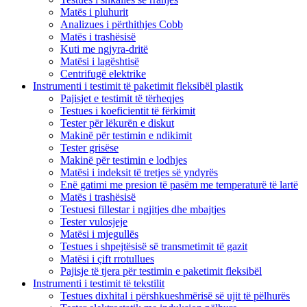
Matës i pluhurit
Analizues i përthithjes Cobb
Matës i trashësisë
Kuti me ngjyra-dritë
Matësi i lagështisë
Centrifugë elektrike
Instrumenti i testimit të paketimit fleksibël plastik
Pajisjet e testimit të tërheqjes
Testues i koeficientit të fërkimit
Tester për lëkurën e diskut
Makinë për testimin e ndikimit
Tester grisëse
Makinë për testimin e lodhjes
Matësi i indeksit të tretjes së yndyrës
Enë gatimi me presion të pasëm me temperaturë të lartë
Matës i trashësisë
Testuesi fillestar i ngjitjes dhe mbajtjes
Tester vulosjeje
Matësi i mjegullës
Testues i shpejtësisë së transmetimit të gazit
Matësi i çift rrotullues
Pajisje të tjera për testimin e paketimit fleksibël
Instrumenti i testimit të tekstilit
Testues dixhital i përshkueshmërisë së ujit të pëlhurës