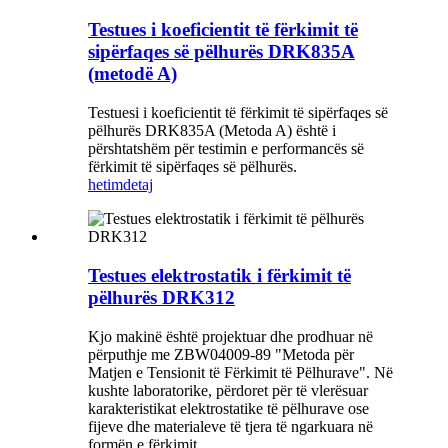
Testues i koeficientit të fërkimit të
sipërfaqes së pëlhurës DRK835A
(metodë A)
Testuesi i koeficientit të fërkimit të sipërfaqes së
pëlhurës DRK835A (Metoda A) është i
përshtatshëm për testimin e performancës së
fërkimit të sipërfaqes së pëlhurës.
hetim
detaj
Testues elektrostatik i fërkimit të
pëlhurës DRK312
Kjo makinë është projektuar dhe prodhuar në
përputhje me ZBW04009-89 "Metoda për
Matjen e Tensionit të Fërkimit të Pëlhurave". Në
kushte laboratorike, përdoret për të vlerësuar
karakteristikat elektrostatike të pëlhurave ose
fijeve dhe materialeve të tjera të ngarkuara në
formën e fërkimit.