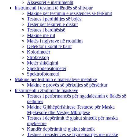
Aksesorët e instrumentit
Instrumenti i testimit të lëndës së shtypur
Makinë për testimin e rezistencës së fërkimit
Testues i përthithjes së bojës
Tester për lëkurën e diskut
Testues i bardhësisë
Makinë me rul
Matës i ngjyrave në rrotullim
Detektor i kodit të barit
Kolorimetër
Stroboskop
Metër shkëlqimi
Spektrodensitometër
Spektrofotometri
Makinë për testimin e materialeve metalike
Makinë e provës së përkuljes së përsëritur
Instrumenti i zbulimit të maskave
Testues i performancës për ngadalësimin e flakës së
pëlhurës
Makinë Gjithëpërfshirëse Testuese për Maska
Mjekësore dhe Veshje Mbrojtëse
Testues i depërtimit të gjakut sintetik për maska ​​
mjekësore
Kundër depërtimit të gjakut sintetik
Testues i rezistencës së frymëmarrjes me maskë