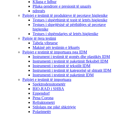
Kllapa e lidhur
Pllaka qendrore e presionit të unazës
ndreqës
Pajisjet e testimit të produkteve të pecetave higjienike
Testues i shpërthimit të topit të letrës higjienike
Testues i shpejtësisë së përthithjes së pecetave
higjienike
Testues i shpërndarjes së letrës higjienike
Pajisje të tjera testimi
Tabela vibruese
Makinë për testimin e lëkurës
Pajisjet e testimit të importuara nga IDM
Instrument i testimit të gomës dhe plastikës IDM
Instrumenti i testimit të paketimit fleksibël IDM
Instrumenti i testimit të tekstilit IDM
Instrumenti i testimit të kategorisë së shtratit IDM
Instrumenti i testimit të paketimit IDM
Pajisjet e testimit të importuara
Spektrodensitometër
BIO-RAD i SHBA
Eppendorf
Pena Corona
Refraktometri
Stilolaps me pikë shkrirjeje
Polarimetër