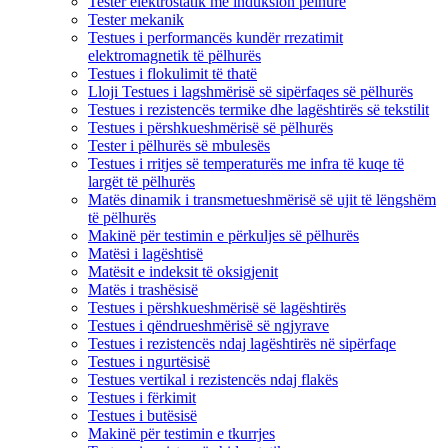
Tester elektrostatik me induksion pëlhure
Tester mekanik
Testues i performancës kundër rrezatimit
elektromagnetik të pëlhurës
Testues i flokulimit të thatë
Lloji Testues i lagshmërisë së sipërfaqes së pëlhurës
Testues i rezistencës termike dhe lagështirës së tekstilit
Testues i përshkueshmërisë së pëlhurës
Tester i pëlhurës së mbulesës
Testues i rritjes së temperaturës me infra të kuqe të
largët të pëlhurës
Matës dinamik i transmetueshmërisë së ujit të lëngshëm
të pëlhurës
Makinë për testimin e përkuljes së pëlhurës
Matësi i lagështisë
Matësit e indeksit të oksigjenit
Matës i trashësisë
Testues i përshkueshmërisë së lagështirës
Testues i qëndrueshmërisë së ngjyrave
Testues i rezistencës ndaj lagështirës në sipërfaqe
Testues i ngurtësisë
Testues vertikal i rezistencës ndaj flakës
Testues i fërkimit
Testues i butësisë
Makinë për testimin e tkurrjes