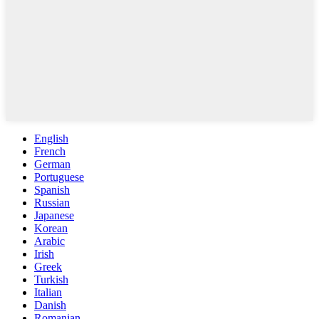
English
French
German
Portuguese
Spanish
Russian
Japanese
Korean
Arabic
Irish
Greek
Turkish
Italian
Danish
Romanian