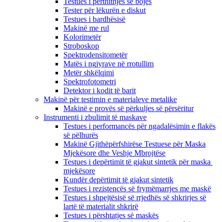
Testues i përthithjes së bojës
Tester për lëkurën e diskut
Testues i bardhësisë
Makinë me rul
Kolorimetër
Stroboskop
Spektrodensitometër
Matës i ngjyrave në rrotullim
Metër shkëlqimi
Spektrofotometri
Detektor i kodit të barit
Makinë për testimin e materialeve metalike
Makinë e provës së përkuljes së përsëritur
Instrumenti i zbulimit të maskave
Testues i performancës për ngadalësimin e flakës
së pëlhurës
Makinë Gjithëpërfshirëse Testuese për Maska
Mjekësore dhe Veshje Mbrojtëse
Testues i depërtimit të gjakut sintetik për maska ​​
mjekësore
Kundër depërtimit të gjakut sintetik
Testues i rezistencës së frymëmarrjes me maskë
Testues i shpejtësisë së rrjedhës së shkrirjes së
lartë të materialit shkrirë
Testues i përshtatjes së maskës