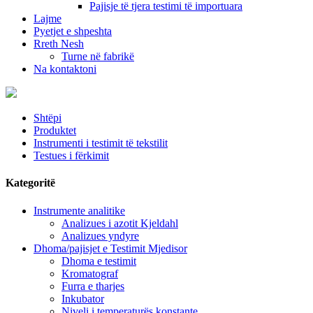
Pajisje të tjera testimi të importuara
Lajme
Pyetjet e shpeshta
Rreth Nesh
Turne në fabrikë
Na kontaktoni
Shtëpi
Produktet
Instrumenti i testimit të tekstilit
Testues i fërkimit
Kategoritë
Instrumente analitike
Analizues i azotit Kjeldahl
Analizues yndyre
Dhoma/pajisjet e Testimit Mjedisor
Dhoma e testimit
Kromatograf
Furra e tharjes
Inkubator
Niveli i temperaturës konstante