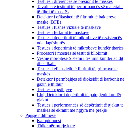
Testues i diferencës së presionit të maskës
Tavolina e testimit të performancës së materialit
të filtrit të maskës
Detektor i efikasitetit të filtrimit të baktereve
maskë (BFE)
Testues i fushës vizuale të maskave
Testues i fërkimit të maskave
Testues i depërtimit të mikrobeve të rezistencës
ndaj lagështirës
Testues i depërtimit të mikrobeve kundër tharjes
Procesori i mostrës së testit të bllokimit
Veshje mbrojtëse Sistemi i testimit kundër acidit
dhe alkalit
Testues i efikasitetit të filtrimit të grimcave të
maskës
Detektor i përmbajtjes së dioksidit të karbonit në
gazin e thithur
Testues i rrjedhjeve
Lloji Detektor i depërtimit të patogjenit kundër
gjakut
Testues i performancës së depërtimit të gjakut të
maskës së ekranit me ngjyra me prekje
Pajisje ndihmëse
Kampionuesi
Thikë për prerje letre