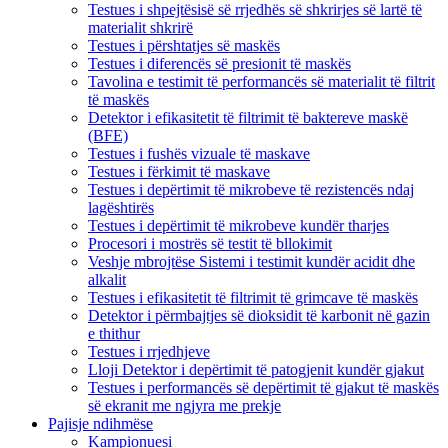
Testues i shpejtësisë së rrjedhës së shkrirjes së lartë të
materialit shkrirë
Testues i përshtatjes së maskës
Testues i diferencës së presionit të maskës
Tavolina e testimit të performancës së materialit të filtrit
të maskës
Detektor i efikasitetit të filtrimit të baktereve maskë
(BFE)
Testues i fushës vizuale të maskave
Testues i fërkimit të maskave
Testues i depërtimit të mikrobeve të rezistencës ndaj
lagështirës
Testues i depërtimit të mikrobeve kundër tharjes
Procesori i mostrës së testit të bllokimit
Veshje mbrojtëse Sistemi i testimit kundër acidit dhe
alkalit
Testues i efikasitetit të filtrimit të grimcave të maskës
Detektor i përmbajtjes së dioksidit të karbonit në gazin
e thithur
Testues i rrjedhjeve
Lloji Detektor i depërtimit të patogjenit kundër gjakut
Testues i performancës së depërtimit të gjakut të maskës
së ekranit me ngjyra me prekje
Pajisje ndihmëse
Kampionuesi