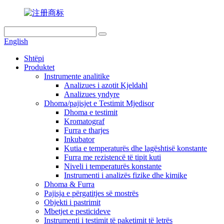
English
Shtëpi
Produktet
Instrumente analitike
Analizues i azotit Kjeldahl
Analizues yndyre
Dhoma/pajisjet e Testimit Mjedisor
Dhoma e testimit
Kromatograf
Furra e tharjes
Inkubator
Kutia e temperaturës dhe lagështisë konstante
Furra me rezistencë të tipit kuti
Niveli i temperaturës konstante
Instrumenti i analizës fizike dhe kimike
Dhoma & Furra
Pajisja e përgatitjes së mostrës
Objekti i pastrimit
Mbetjet e pesticideve
Instrumenti i testimit të paketimit të letrës