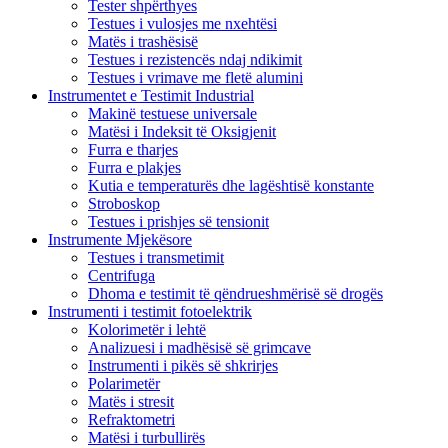
Tester shpërthyes
Testues i vulosjes me nxehtësi
Matës i trashësisë
Testues i rezistencës ndaj ndikimit
Testues i vrimave me fletë alumini
Instrumentet e Testimit Industrial
Makinë testuese universale
Matësi i Indeksit të Oksigjenit
Furra e tharjes
Furra e plakjes
Kutia e temperaturës dhe lagështisë konstante
Stroboskop
Testues i prishjes së tensionit
Instrumente Mjekësore
Testues i transmetimit
Centrifuga
Dhoma e testimit të qëndrueshmërisë së drogës
Instrumenti i testimit fotoelektrik
Kolorimetër i lehtë
Analizuesi i madhësisë së grimcave
Instrumenti i pikës së shkrirjes
Polarimetër
Matës i stresit
Refraktometri
Matësi i turbullirës