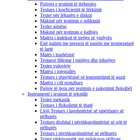
Pajisjet e testimit të tërheqjes
Testues i koeficientit të fërkimit
Tester për lëkurën e diskut
Makinë për testimin e ndikimit
Tester grisëse
Makinë për testimin e lodhjes
Matësi i indeksit të tretjes së yndyrës
Enë gatimi me presion të pasëm me temperaturë
të lartë
Matës i trashësisë
Testuesi fillestar i ngjitjes dhe mbajtjes
Tester vulosjeje
Matësi i mjegullës
Testues i shpejtësisë së transmetimit të gazit
Matësi i çift rrotullues
Pajisje të tjera për testimin e paketimit fleksibël
Instrumenti i testimit të tekstilit
Tester mekanik
Testues i flokulimit të thatë
Lloji Testues i lagshmërisë së sipërfaqes së
pëlhurës
Testues dixhital i përshkueshmërisë së ujit të
pëlhurës
Testues i përshkueshmërisë së pëlhurës
Tester elektrostatik me induksion pëlhure