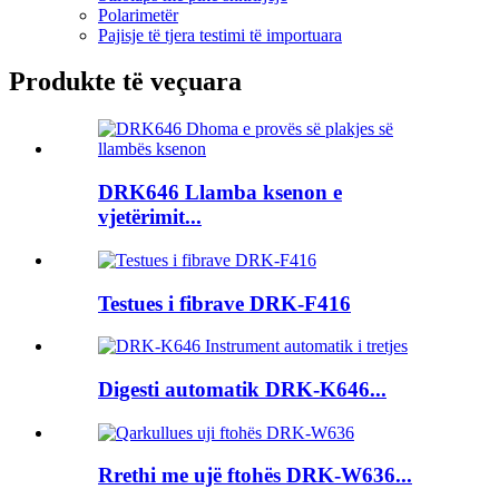
Polarimetër
Pajisje të tjera testimi të importuara
Produkte të veçuara
DRK646 Llamba ksenon e
vjetërimit...
Testues i fibrave DRK-F416
Digesti automatik DRK-K646...
Rrethi me ujë ftohës DRK-W636...