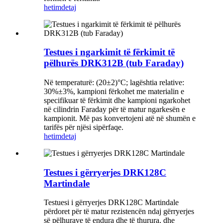
hetim
detaj
Testues i ngarkimit të fërkimit të
pëlhurës DRK312B (tub Faraday)
Në temperaturë: (20±2)°C; lagështia relative:
30%±3%, kampioni fërkohet me materialin e
specifikuar të fërkimit dhe kampioni ngarkohet
në cilindrin Faraday për të matur ngarkesën e
kampionit. Më pas konvertojeni atë në shumën e
tarifës për njësi sipërfaqe.
hetim
detaj
Testues i gërryerjes DRK128C
Martindale
Testuesi i gërryerjes DRK128C Martindale
përdoret për të matur rezistencën ndaj gërryerjes
së pëlhurave të endura dhe të thurura, dhe