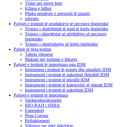
Thikë për prerje letre
Kllapa e lidhur
Pllaka qendrore e presionit të unazës
ndreqës
Pajisjet e testimit të produkteve të pecetave higjienike
Testues i shpërthimit të topit të letrës higjienike
Testues i shpejtësisë së përthithjes së pecetave
higjienike
Testues i shpërndarjes së letrës higjienike
Pajisje të tjera testimi
Tabela vibruese
Makinë për testimin e lëkurës
Pajisjet e testimit të importuara nga IDM
Instrument i testimit të gomës dhe plastikës IDM
Instrumenti i testimit të paketimit fleksibël IDM
Instrumenti i testimit të tekstilit IDM
Instrumenti i testimit të kategorisë së shtratit IDM
Instrumenti i testimit të paketimit IDM
Pajisjet e testimit të importuara
Spektrodensitometër
BIO-RAD i SHBA
Eppendorf
Pena Corona
Refraktometri
Stilolaps me pikë shkrirjeje