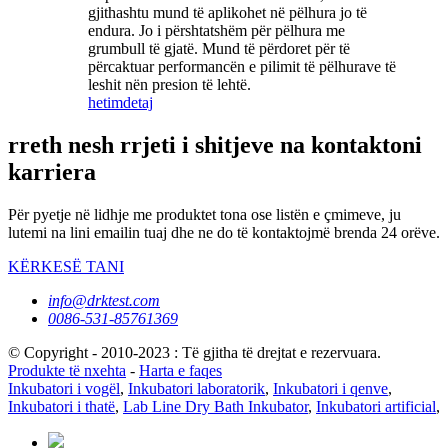
gjithashtu mund të aplikohet në pëlhura jo të
endura. Jo i përshtatshëm për pëlhura me
grumbull të gjatë. Mund të përdoret për të
përcaktuar performancën e pilimit të pëlhurave të
leshit nën presion të lehtë.
hetim
detaj
rreth nesh rrjeti i shitjeve na kontaktoni
karriera
Për pyetje në lidhje me produktet tona ose listën e çmimeve, ju
lutemi na lini emailin tuaj dhe ne do të kontaktojmë brenda 24 orëve.
KËRKESË TANI
info@drktest.com
0086-531-85761369
© Copyright - 2010-2023 : Të gjitha të drejtat e rezervuara.
Produkte të nxehta
-
Harta e faqes
Inkubatori i vogël
,
Inkubatori laboratorik
,
Inkubatori i qenve
,
Inkubatori i thatë
,
Lab Line Dry Bath Inkubator
,
Inkubatori artificial
,