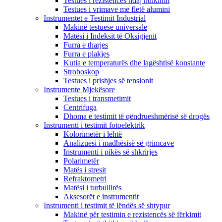
Testues i rezistencës ndaj ndikimit
Testues i vrimave me fletë alumini
Instrumentet e Testimit Industrial
Makinë testuese universale
Matësi i Indeksit të Oksigjenit
Furra e tharjes
Furra e plakjes
Kutia e temperaturës dhe lagështisë konstante
Stroboskop
Testues i prishjes së tensionit
Instrumente Mjekësore
Testues i transmetimit
Centrifuga
Dhoma e testimit të qëndrueshmërisë së drogës
Instrumenti i testimit fotoelektrik
Kolorimetër i lehtë
Analizuesi i madhësisë së grimcave
Instrumenti i pikës së shkrirjes
Polarimetër
Matës i stresit
Refraktometri
Matësi i turbullirës
Aksesorët e instrumentit
Instrumenti i testimit të lëndës së shtypur
Makinë për testimin e rezistencës së fërkimit