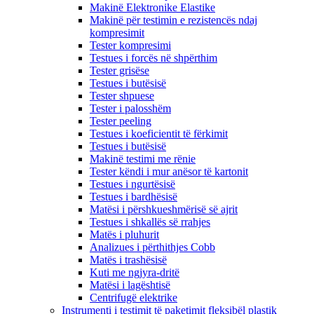
Makinë Elektronike Elastike
Makinë për testimin e rezistencës ndaj
kompresimit
Tester kompresimi
Testues i forcës në shpërthim
Tester grisëse
Testues i butësisë
Tester shpuese
Tester i palosshëm
Tester peeling
Testues i koeficientit të fërkimit
Testues i butësisë
Makinë testimi me rënie
Tester këndi i mur anësor të kartonit
Testues i ngurtësisë
Testues i bardhësisë
Matësi i përshkueshmërisë së ajrit
Testues i shkallës së rrahjes
Matës i pluhurit
Analizues i përthithjes Cobb
Matës i trashësisë
Kuti me ngjyra-dritë
Matësi i lagështisë
Centrifugë elektrike
Instrumenti i testimit të paketimit fleksibël plastik