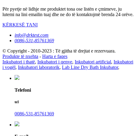
Për pyetje në lidhje me produktet tona ose listën e çmimeve, ju
lutemi na lini emailin tuaj dhe ne do të kontaktojmë brenda 24 orëve.
KËRKESË TANI
info@drktest.com
0086-531-85761369
© Copyright - 2010-2023 : Të gjitha të drejtat e rezervuara.
Produkte të nxehta
-
Harta e faqes
Inkubatori i thatë
,
Inkubatori i qenve
,
Inkubatori artificial
,
Inkubatori
i vogël
,
Inkubatori laboratorik
,
Lab Line Dry Bath Inkubator
,
Telefoni
tel
0086-531-85761369