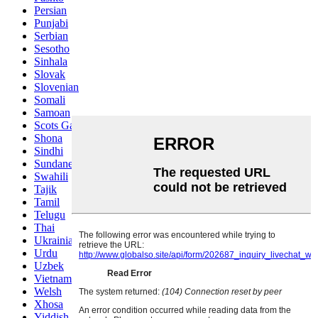
Persian
Punjabi
Serbian
Sesotho
Sinhala
Slovak
Slovenian
Somali
Samoan
Scots Gaelic
Shona
Sindhi
Sundanese
Swahili
Tajik
Tamil
Telugu
Thai
Ukrainian
Urdu
Uzbek
Vietnamese
Welsh
Xhosa
Yiddish