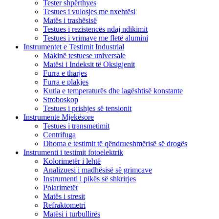
Tester shpërthyes
Testues i vulosjes me nxehtësi
Matës i trashësisë
Testues i rezistencës ndaj ndikimit
Testues i vrimave me fletë alumini
Instrumentet e Testimit Industrial
Makinë testuese universale
Matësi i Indeksit të Oksigjenit
Furra e tharjes
Furra e plakjes
Kutia e temperaturës dhe lagështisë konstante
Stroboskop
Testues i prishjes së tensionit
Instrumente Mjekësore
Testues i transmetimit
Centrifuga
Dhoma e testimit të qëndrueshmërisë së drogës
Instrumenti i testimit fotoelektrik
Kolorimetër i lehtë
Analizuesi i madhësisë së grimcave
Instrumenti i pikës së shkrirjes
Polarimetër
Matës i stresit
Refraktometri
Matësi i turbullirës