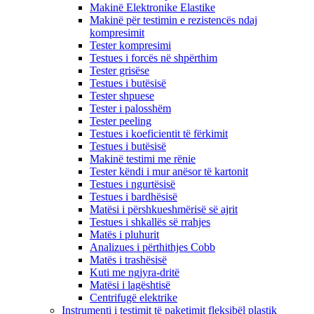
Makinë Elektronike Elastike
Makinë për testimin e rezistencës ndaj
kompresimit
Tester kompresimi
Testues i forcës në shpërthim
Tester grisëse
Testues i butësisë
Tester shpuese
Tester i palosshëm
Tester peeling
Testues i koeficientit të fërkimit
Testues i butësisë
Makinë testimi me rënie
Tester këndi i mur anësor të kartonit
Testues i ngurtësisë
Testues i bardhësisë
Matësi i përshkueshmërisë së ajrit
Testues i shkallës së rrahjes
Matës i pluhurit
Analizues i përthithjes Cobb
Matës i trashësisë
Kuti me ngjyra-dritë
Matësi i lagështisë
Centrifugë elektrike
Instrumenti i testimit të paketimit fleksibël plastik