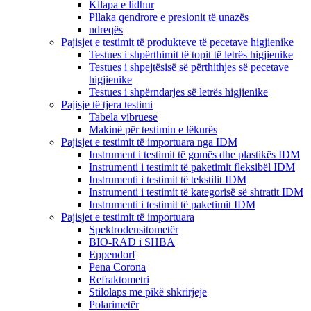
Kllapa e lidhur
Pllaka qendrore e presionit të unazës
ndreqës
Pajisjet e testimit të produkteve të pecetave higjienike
Testues i shpërthimit të topit të letrës higjienike
Testues i shpejtësisë së përthithjes së pecetave
higjienike
Testues i shpërndarjes së letrës higjienike
Pajisje të tjera testimi
Tabela vibruese
Makinë për testimin e lëkurës
Pajisjet e testimit të importuara nga IDM
Instrument i testimit të gomës dhe plastikës IDM
Instrumenti i testimit të paketimit fleksibël IDM
Instrumenti i testimit të tekstilit IDM
Instrumenti i testimit të kategorisë së shtratit IDM
Instrumenti i testimit të paketimit IDM
Pajisjet e testimit të importuara
Spektrodensitometër
BIO-RAD i SHBA
Eppendorf
Pena Corona
Refraktometri
Stilolaps me pikë shkrirjeje
Polarimetër