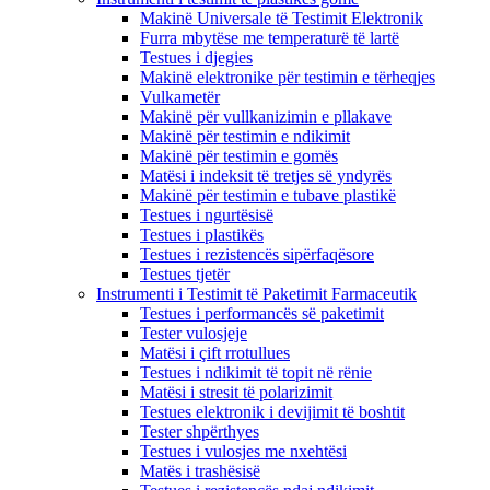
Makinë Universale të Testimit Elektronik
Furra mbytëse me temperaturë të lartë
Testues i djegies
Makinë elektronike për testimin e tërheqjes
Vulkametër
Makinë për vullkanizimin e pllakave
Makinë për testimin e ndikimit
Makinë për testimin e gomës
Matësi i indeksit të tretjes së yndyrës
Makinë për testimin e tubave plastikë
Testues i ngurtësisë
Testues i plastikës
Testues i rezistencës sipërfaqësore
Testues tjetër
Instrumenti i Testimit të Paketimit Farmaceutik
Testues i performancës së paketimit
Tester vulosjeje
Matësi i çift rrotullues
Testues i ndikimit të topit në rënie
Matësi i stresit të polarizimit
Testues elektronik i devijimit të boshtit
Tester shpërthyes
Testues i vulosjes me nxehtësi
Matës i trashësisë