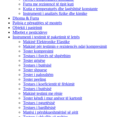
Furra me rezistencë të tipit kuti
Kutia e temperaturës dhe lagështisë konstante
Instrumenti i analizës fizike dhe kimike
Dhoma & Furra
Pajisja e përgatitjes së mostrës
Objekti i pastrimit
Mbetjet e pesticideve
Instrumenti i testimit të paketimit të letrës
Makinë Elektronike Elastike
Makinë për testimin e rezistencës ndaj kompresimit
Tester kompresimi
Testues i forcës në shpërthim
Tester grisëse
Testues i butësisë
Tester shpuese
Tester i palosshëm
Tester peeling
Testues i koeficientit të fërkimit
Testues i butësisë
Makinë testimi me rënie
Tester këndi i mur anësor të kartonit
Testues i ngurtësisë
Testues i bardhësisë
Matësi i përshkueshmërisë së ajrit
Testues i shkallës së rrahjes