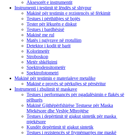
Aksesorët e instrumentit
Instrumenti i testimit të lëndës së shtypur
Makinë për testimin e rezistencës së fërkimit
Testues i përthithjes së bojës
Tester për lëkurën e diskut
Testues i bardhësisë
Makinë me rul
Matës i ngjyrave në rrotullim
Detektor i kodit të barit
Kolorimetër
Stroboskop
Metër shkëlqimi
Spektrodensitometër
Spektrofotometri
Makinë për testimin e materialeve metalike
Makinë e provës së përkuljes së përsëritur
Instrumenti i zbulimit të maskave
Testues i performancës për ngadalësimin e flakës së
pëlhurës
Makinë Gjithëpërfshirëse Testuese për Maska
Mjekësore dhe Veshje Mbrojtëse
Testues i depërtimit të gjakut sintetik për maska ​​
mjekësore
Kundër depërtimit të gjakut sintetik
Testues i rezistencës së frymëmarrjes me maskë