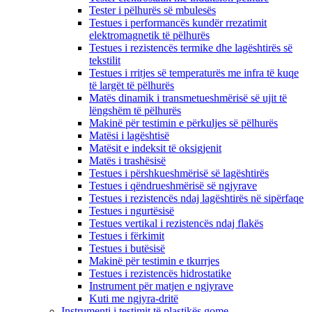
Tester i pëlhurës së mbulesës
Testues i performancës kundër rrezatimit
elektromagnetik të pëlhurës
Testues i rezistencës termike dhe lagështirës së
tekstilit
Testues i rritjes së temperaturës me infra të kuqe
të largët të pëlhurës
Matës dinamik i transmetueshmërisë së ujit të
lëngshëm të pëlhurës
Makinë për testimin e përkuljes së pëlhurës
Matësi i lagështisë
Matësit e indeksit të oksigjenit
Matës i trashësisë
Testues i përshkueshmërisë së lagështirës
Testues i qëndrueshmërisë së ngjyrave
Testues i rezistencës ndaj lagështirës në sipërfaqe
Testues i ngurtësisë
Testues vertikal i rezistencës ndaj flakës
Testues i fërkimit
Testues i butësisë
Makinë për testimin e tkurrjes
Testues i rezistencës hidrostatike
Instrument për matjen e ngjyrave
Kuti me ngjyra-dritë
Instrumenti i testimit të plastikës gome