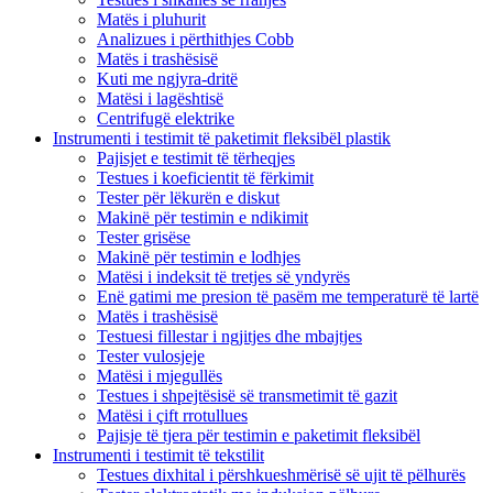
Matës i pluhurit
Analizues i përthithjes Cobb
Matës i trashësisë
Kuti me ngjyra-dritë
Matësi i lagështisë
Centrifugë elektrike
Instrumenti i testimit të paketimit fleksibël plastik
Pajisjet e testimit të tërheqjes
Testues i koeficientit të fërkimit
Tester për lëkurën e diskut
Makinë për testimin e ndikimit
Tester grisëse
Makinë për testimin e lodhjes
Matësi i indeksit të tretjes së yndyrës
Enë gatimi me presion të pasëm me temperaturë të lartë
Matës i trashësisë
Testuesi fillestar i ngjitjes dhe mbajtjes
Tester vulosjeje
Matësi i mjegullës
Testues i shpejtësisë së transmetimit të gazit
Matësi i çift rrotullues
Pajisje të tjera për testimin e paketimit fleksibël
Instrumenti i testimit të tekstilit
Testues dixhital i përshkueshmërisë së ujit të pëlhurës