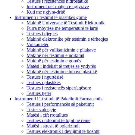
Testues i rezistencës hidrostatike
Instrument për matjen e ngjyrave
Kuti me ngjyra-dritë
Instrumenti i testimit të plastikës gome
Makinë Universale të Testimit Elektronik
Furra mbytëse me temperaturë të lartë
Testues i djegies
Makinë elektronike për testimin e tërheqjes
Vulkametër
Makinë për vullkanizimin e pllakave
Makinë për testimin e ndikimit
Makinë për testimin e gomës
Matësi i indeksit të tretjes së yndyrës
Makinë për testimin e tubave plastikë
Testues i ngurtësisë
Testues i plastikës
Testues i rezistencës sipërfaqësore
Testues tjetër
Instrumenti i Testimit të Paketimit Farmaceutik
Testues i performancës së paketimit
Tester vulosjeje
Matësi i çift rrotullues
Testues i ndikimit të topit në rënie
Matësi i stresit të polarizimit
Testues elektronik i devijimit të boshtit