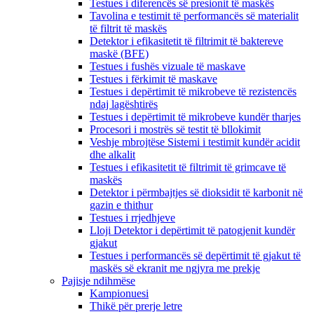
Testues i diferencës së presionit të maskës
Tavolina e testimit të performancës së materialit
të filtrit të maskës
Detektor i efikasitetit të filtrimit të baktereve
maskë (BFE)
Testues i fushës vizuale të maskave
Testues i fërkimit të maskave
Testues i depërtimit të mikrobeve të rezistencës
ndaj lagështirës
Testues i depërtimit të mikrobeve kundër tharjes
Procesori i mostrës së testit të bllokimit
Veshje mbrojtëse Sistemi i testimit kundër acidit
dhe alkalit
Testues i efikasitetit të filtrimit të grimcave të
maskës
Detektor i përmbajtjes së dioksidit të karbonit në
gazin e thithur
Testues i rrjedhjeve
Lloji Detektor i depërtimit të patogjenit kundër
gjakut
Testues i performancës së depërtimit të gjakut të
maskës së ekranit me ngjyra me prekje
Pajisje ndihmëse
Kampionuesi
Thikë për prerje letre