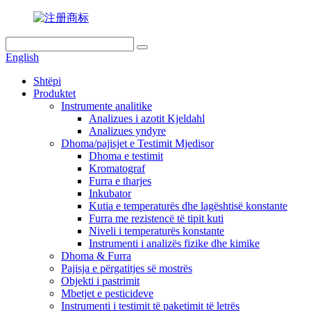
English
Shtëpi
Produktet
Instrumente analitike
Analizues i azotit Kjeldahl
Analizues yndyre
Dhoma/pajisjet e Testimit Mjedisor
Dhoma e testimit
Kromatograf
Furra e tharjes
Inkubator
Kutia e temperaturës dhe lagështisë konstante
Furra me rezistencë të tipit kuti
Niveli i temperaturës konstante
Instrumenti i analizës fizike dhe kimike
Dhoma & Furra
Pajisja e përgatitjes së mostrës
Objekti i pastrimit
Mbetjet e pesticideve
Instrumenti i testimit të paketimit të letrës