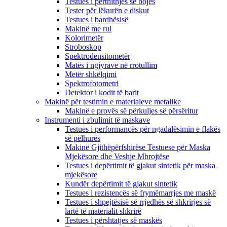
Testues i përthithjes së bojës
Tester për lëkurën e diskut
Testues i bardhësisë
Makinë me rul
Kolorimetër
Stroboskop
Spektrodensitometër
Matës i ngjyrave në rrotullim
Metër shkëlqimi
Spektrofotometri
Detektor i kodit të barit
Makinë për testimin e materialeve metalike
Makinë e provës së përkuljes së përsëritur
Instrumenti i zbulimit të maskave
Testues i performancës për ngadalësimin e flakës
së pëlhurës
Makinë Gjithëpërfshirëse Testuese për Maska
Mjekësore dhe Veshje Mbrojtëse
Testues i depërtimit të gjakut sintetik për maska ​​
mjekësore
Kundër depërtimit të gjakut sintetik
Testues i rezistencës së frymëmarrjes me maskë
Testues i shpejtësisë së rrjedhës së shkrirjes së
lartë të materialit shkrirë
Testues i përshtatjes së maskës