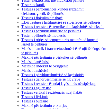
Tester elektrostatik me induksion pëlhure
Tester mekanik
Testues i performancës kundër rrezatimit
elektromagnetik të pëlhurës
Testues i flokulimit të thatë
Lloji Testues i lagshmërisë së sipërfaqes së pëlhurës
Testues i rezistencës termike dhe lagështirës së tekstilit
Testues i përshkueshmërisë së pëlhurës
Tester i pëlhurës së mbulesës
Testues i rritjes së temperaturës me infra të kuqe të
largët të pëlhurës
Matës dinamik i transmetueshmërisë së ujit të lëngshëm
të pëlhurës
Makinë për testimin e përkuljes së pëlhurës
Matësi i lagështisë
Matësit e indeksit të oksigjenit
Matës i trashësisë
Testues i përshkueshmërisë së lagështirës
Testues i qëndrueshmërisë së ngjyrave
Testues i rezistencës ndaj lagështirës në sipërfaqe
Testues i ngurtësisë
Testues vertikal i rezistencës ndaj flakës
Testues i fërkimit
Testues i butësisë
Makinë për testimin e tkurrjes