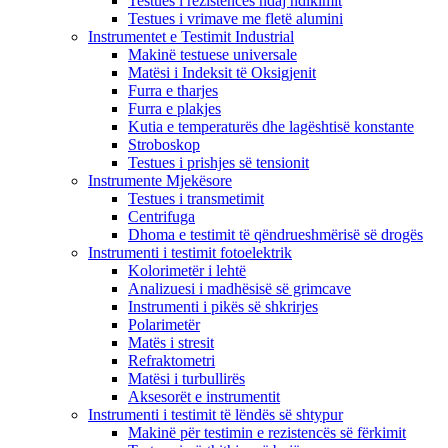
Testues i rezistencës ndaj ndikimit
Testues i vrimave me fletë alumini
Instrumentet e Testimit Industrial
Makinë testuese universale
Matësi i Indeksit të Oksigjenit
Furra e tharjes
Furra e plakjes
Kutia e temperaturës dhe lagështisë konstante
Stroboskop
Testues i prishjes së tensionit
Instrumente Mjekësore
Testues i transmetimit
Centrifuga
Dhoma e testimit të qëndrueshmërisë së drogës
Instrumenti i testimit fotoelektrik
Kolorimetër i lehtë
Analizuesi i madhësisë së grimcave
Instrumenti i pikës së shkrirjes
Polarimetër
Matës i stresit
Refraktometri
Matësi i turbullirës
Aksesorët e instrumentit
Instrumenti i testimit të lëndës së shtypur
Makinë për testimin e rezistencës së fërkimit