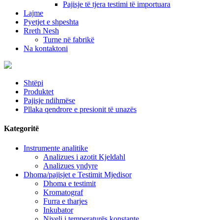
Pajisje të tjera testimi të importuara
Lajme
Pyetjet e shpeshta
Rreth Nesh
Turne në fabrikë
Na kontaktoni
Shtëpi
Produktet
Pajisje ndihmëse
Pllaka qendrore e presionit të unazës
Kategoritë
Instrumente analitike
Analizues i azotit Kjeldahl
Analizues yndyre
Dhoma/pajisjet e Testimit Mjedisor
Dhoma e testimit
Kromatograf
Furra e tharjes
Inkubator
Niveli i temperaturës konstante