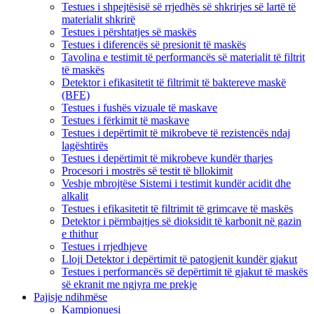
Testues i shpejtësisë së rrjedhës së shkrirjes së lartë të
materialit shkrirë
Testues i përshtatjes së maskës
Testues i diferencës së presionit të maskës
Tavolina e testimit të performancës së materialit të filtrit
të maskës
Detektor i efikasitetit të filtrimit të baktereve maskë
(BFE)
Testues i fushës vizuale të maskave
Testues i fërkimit të maskave
Testues i depërtimit të mikrobeve të rezistencës ndaj
lagështirës
Testues i depërtimit të mikrobeve kundër tharjes
Procesori i mostrës së testit të bllokimit
Veshje mbrojtëse Sistemi i testimit kundër acidit dhe
alkalit
Testues i efikasitetit të filtrimit të grimcave të maskës
Detektor i përmbajtjes së dioksidit të karbonit në gazin
e thithur
Testues i rrjedhjeve
Lloji Detektor i depërtimit të patogjenit kundër gjakut
Testues i performancës së depërtimit të gjakut të maskës
së ekranit me ngjyra me prekje
Pajisje ndihmëse
Kampionuesi