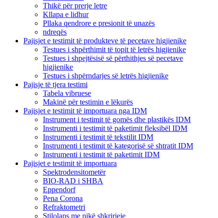
Thikë për prerje letre
Kllapa e lidhur
Pllaka qendrore e presionit të unazës
ndreqës
Pajisjet e testimit të produkteve të pecetave higjienike
Testues i shpërthimit të topit të letrës higjienike
Testues i shpejtësisë së përthithjes së pecetave
higjienike
Testues i shpërndarjes së letrës higjienike
Pajisje të tjera testimi
Tabela vibruese
Makinë për testimin e lëkurës
Pajisjet e testimit të importuara nga IDM
Instrument i testimit të gomës dhe plastikës IDM
Instrumenti i testimit të paketimit fleksibël IDM
Instrumenti i testimit të tekstilit IDM
Instrumenti i testimit të kategorisë së shtratit IDM
Instrumenti i testimit të paketimit IDM
Pajisjet e testimit të importuara
Spektrodensitometër
BIO-RAD i SHBA
Eppendorf
Pena Corona
Refraktometri
Stilolaps me pikë shkrirjeje