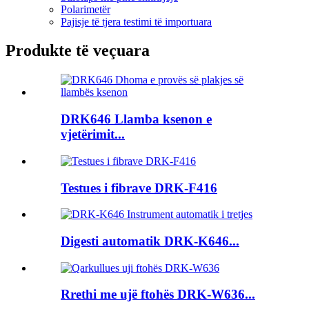
Polarimetër
Pajisje të tjera testimi të importuara
Produkte të veçuara
DRK646 Llamba ksenon e
vjetërimit...
Testues i fibrave DRK-F416
Digesti automatik DRK-K646...
Rrethi me ujë ftohës DRK-W636...