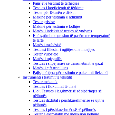
Pajisjet e testimit të tërheqjes
Testues i koeficientit të fërkimit
Tester për lëkurën e diskut
Makinë për testimin e ndikimit
Tester grisëse
Makinë për testimin e lodhjes
Matësi i indeksit të tretjes së yndyrës
Enë gatimi me presion të pasëm me temperaturë
të lartë
Matës i trashësisë
Testuesi fillestar i ngjitjes dhe mbajtjes
Tester vulosjeje
Matësi i mjegullës
Testues i shpejtësisë së transmetimit të gazit
Matësi i çift rrotullues
Pajisje të tjera për testimin e paketimit fleksibël
Instrumenti i testimit të tekstilit
Tester mekanik
Testues i flokulimit të thatë
Lloji Testues i lagshmërisë së sipërfaqes së
pëlhurës
Testues dixhital i përshkueshmërisë së ujit të
pëlhurës
Testues i përshkueshmërisë së pëlhurës
Tester elektrostatik me induksion pëlhure