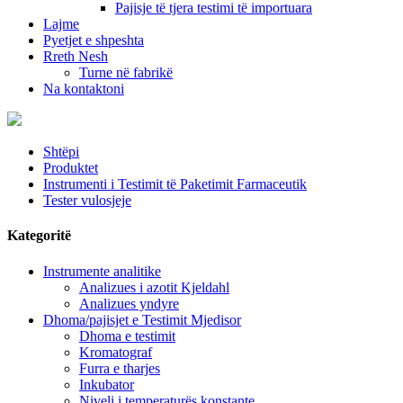
Pajisje të tjera testimi të importuara
Lajme
Pyetjet e shpeshta
Rreth Nesh
Turne në fabrikë
Na kontaktoni
Shtëpi
Produktet
Instrumenti i Testimit të Paketimit Farmaceutik
Tester vulosjeje
Kategoritë
Instrumente analitike
Analizues i azotit Kjeldahl
Analizues yndyre
Dhoma/pajisjet e Testimit Mjedisor
Dhoma e testimit
Kromatograf
Furra e tharjes
Inkubator
Niveli i temperaturës konstante