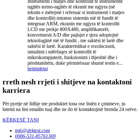
Instrumenti i matjes dhe kontrollit të instrumentit
ngjitës termo-ngjitës të ekranit me ngjyra (në
tekstin e mëtejmë i referuar si instrumenti i matjes
dhe kontrollit) miraton sistemin më të fundit të
integruar ARM, ekranin me ngjyra të kontrollit
LCD me prekje 800X480, amplifikatorët,
konvertuesit A/D dhe pajisjet e tjera adoptojnë
teknologjinë më të fundit , me saktësi të lartë dhe
saktësi të lartë. Karakteristikat e rezolucionit,
simulimi i ndërfaqes së kontrollit të
mikrokompjuterit, funksionimi i thjeshtë dhe i
përshtatshëm, duke përmirësuar shumë testin e...
hetim
detaj
rreth nesh rrjeti i shitjeve na kontaktoni
karriera
Për pyetje në lidhje me produktet tona ose listën e çmimeve, ju
lutemi na lini emailin tuaj dhe ne do të kontaktojmë brenda 24 orëve.
KËRKESË TANI
info@drktest.com
0086-531-85761369