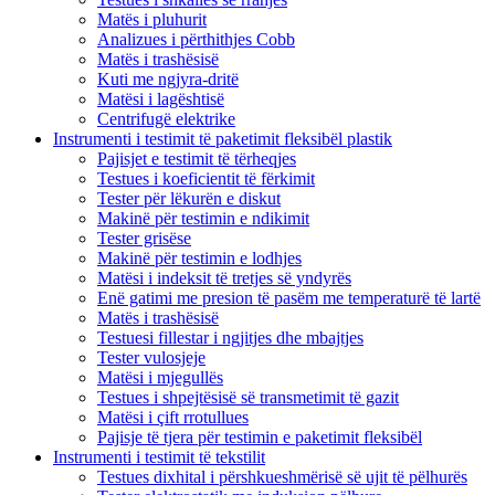
Matës i pluhurit
Analizues i përthithjes Cobb
Matës i trashësisë
Kuti me ngjyra-dritë
Matësi i lagështisë
Centrifugë elektrike
Instrumenti i testimit të paketimit fleksibël plastik
Pajisjet e testimit të tërheqjes
Testues i koeficientit të fërkimit
Tester për lëkurën e diskut
Makinë për testimin e ndikimit
Tester grisëse
Makinë për testimin e lodhjes
Matësi i indeksit të tretjes së yndyrës
Enë gatimi me presion të pasëm me temperaturë të lartë
Matës i trashësisë
Testuesi fillestar i ngjitjes dhe mbajtjes
Tester vulosjeje
Matësi i mjegullës
Testues i shpejtësisë së transmetimit të gazit
Matësi i çift rrotullues
Pajisje të tjera për testimin e paketimit fleksibël
Instrumenti i testimit të tekstilit
Testues dixhital i përshkueshmërisë së ujit të pëlhurës