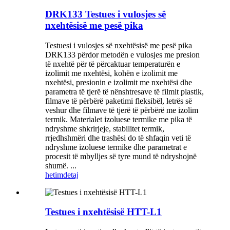
DRK133 Testues i vulosjes së
nxehtësisë me pesë pika
Testuesi i vulosjes së nxehtësisë me pesë pika
DRK133 përdor metodën e vulosjes me presion
të nxehtë për të përcaktuar temperaturën e
izolimit me nxehtësi, kohën e izolimit me
nxehtësi, presionin e izolimit me nxehtësi dhe
parametra të tjerë të nënshtresave të filmit plastik,
filmave të përbërë paketimi fleksibël, letrës së
veshur dhe filmave të tjerë të përbërë me izolim
termik. Materialet izoluese termike me pika të
ndryshme shkrirjeje, stabilitet termik,
rrjedhshmëri dhe trashësi do të shfaqin veti të
ndryshme izoluese termike dhe parametrat e
procesit të mbylljes së tyre mund të ndryshojnë
shumë. ...
hetim
detaj
Testues i nxehtësisë HTT-L1