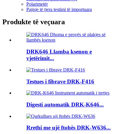
Polarimetër
Pajisje të tjera testimi të importuara
Produkte të veçuara
DRK646 Llamba ksenon e
vjetërimit...
Testues i fibrave DRK-F416
Digesti automatik DRK-K646...
Rrethi me ujë ftohës DRK-W636...