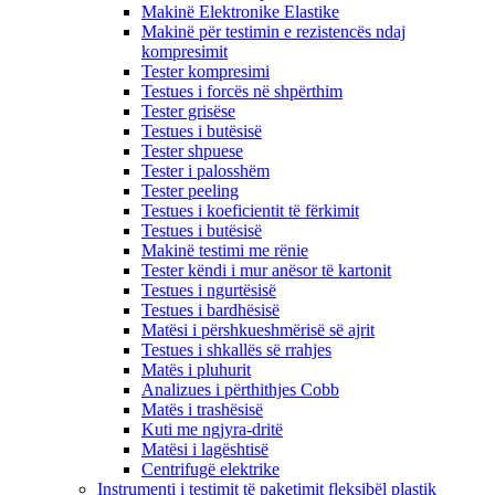
Makinë Elektronike Elastike
Makinë për testimin e rezistencës ndaj
kompresimit
Tester kompresimi
Testues i forcës në shpërthim
Tester grisëse
Testues i butësisë
Tester shpuese
Tester i palosshëm
Tester peeling
Testues i koeficientit të fërkimit
Testues i butësisë
Makinë testimi me rënie
Tester këndi i mur anësor të kartonit
Testues i ngurtësisë
Testues i bardhësisë
Matësi i përshkueshmërisë së ajrit
Testues i shkallës së rrahjes
Matës i pluhurit
Analizues i përthithjes Cobb
Matës i trashësisë
Kuti me ngjyra-dritë
Matësi i lagështisë
Centrifugë elektrike
Instrumenti i testimit të paketimit fleksibël plastik