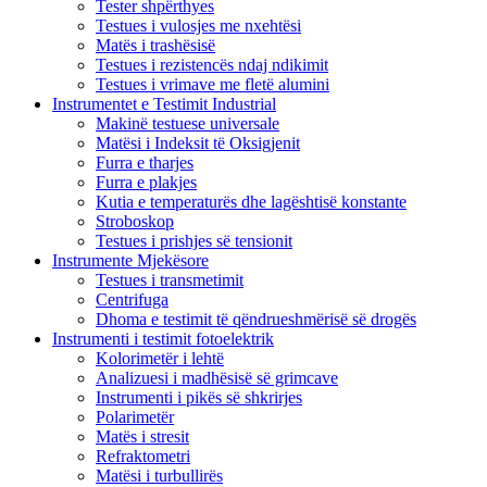
Tester shpërthyes
Testues i vulosjes me nxehtësi
Matës i trashësisë
Testues i rezistencës ndaj ndikimit
Testues i vrimave me fletë alumini
Instrumentet e Testimit Industrial
Makinë testuese universale
Matësi i Indeksit të Oksigjenit
Furra e tharjes
Furra e plakjes
Kutia e temperaturës dhe lagështisë konstante
Stroboskop
Testues i prishjes së tensionit
Instrumente Mjekësore
Testues i transmetimit
Centrifuga
Dhoma e testimit të qëndrueshmërisë së drogës
Instrumenti i testimit fotoelektrik
Kolorimetër i lehtë
Analizuesi i madhësisë së grimcave
Instrumenti i pikës së shkrirjes
Polarimetër
Matës i stresit
Refraktometri
Matësi i turbullirës