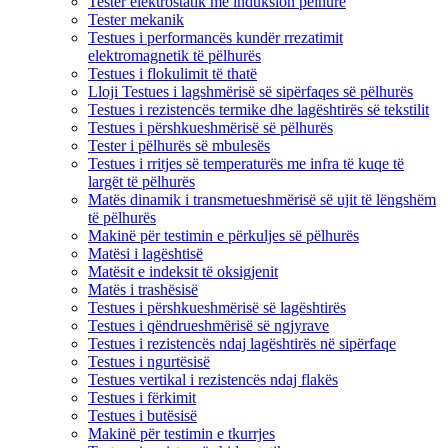
Tester elektrostatik me induksion pëlhure
Tester mekanik
Testues i performancës kundër rrezatimit
elektromagnetik të pëlhurës
Testues i flokulimit të thatë
Lloji Testues i lagshmërisë së sipërfaqes së pëlhurës
Testues i rezistencës termike dhe lagështirës së tekstilit
Testues i përshkueshmërisë së pëlhurës
Tester i pëlhurës së mbulesës
Testues i rritjes së temperaturës me infra të kuqe të
largët të pëlhurës
Matës dinamik i transmetueshmërisë së ujit të lëngshëm
të pëlhurës
Makinë për testimin e përkuljes së pëlhurës
Matësi i lagështisë
Matësit e indeksit të oksigjenit
Matës i trashësisë
Testues i përshkueshmërisë së lagështirës
Testues i qëndrueshmërisë së ngjyrave
Testues i rezistencës ndaj lagështirës në sipërfaqe
Testues i ngurtësisë
Testues vertikal i rezistencës ndaj flakës
Testues i fërkimit
Testues i butësisë
Makinë për testimin e tkurrjes