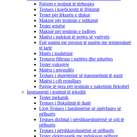
Pajisjet e testimit të tërheqjes
Testues i koeficientit të fërkimit
Tester për lëkurën e diskut
Makinë për testimin e ndikimit
Tester grisëse
Makinë për testimin e lodhjes
Matësi i indeksit të tretjes së yndyrës
Enë gatimi me presion të pasëm me temperaturë
të lartë
Matës i trashësisë
Testuesi fillestar i ngjitjes dhe mbajtjes
Tester vulosjeje
Matësi i mjegullës
Testues i shpejtësisë së transmetimit të gazit
Matësi i çift rrotullues
Pajisje të tjera për testimin e paketimit fleksibël
Instrumenti i testimit të tekstilit
Tester mekanik
Testues i flokulimit të thatë
Lloji Testues i lagshmërisë së sipërfaqes së
pëlhurës
Testues dixhital i përshkueshmërisë së ujit të
pëlhurës
Testues i përshkueshmërisë së pëlhurës
Tester elektrostatik me induksion pëlhure