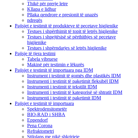
Thikë për prerje letre
Kllapa e lidhur
Pllaka qendrore e presionit të unazës
ndreqës
Pajisjet e testimit të produkteve të pecetave higjienike
Testues i shpërthimit të topit të letrës higjienike
Testues i shpejtësisë së përthithjes së pecetave
higjienike
Testues i shpërndarjes së letrës higjienike
Pajisje të tjera testimi
Tabela vibruese
Makinë për testimin e lëkurës
Pajisjet e testimit të importuara nga IDM
Instrument i testimit të gomës dhe plastikës IDM
Instrumenti i testimit të paketimit fleksibël IDM
Instrumenti i testimit të tekstilit IDM
Instrumenti i testimit të kategorisë së shtratit IDM
Instrumenti i testimit të paketimit IDM
Pajisjet e testimit të importuara
Spektrodensitometër
BIO-RAD i SHBA
Eppendorf
Pena Corona
Refraktometri
Stilolaps me pikë shkrirjeje