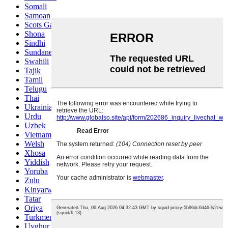
Somali
Samoan
Scots Gaelic
Shona
Sindhi
Sundanese
Swahili
Tajik
Tamil
Telugu
Thai
Ukrainian
Urdu
Uzbek
Vietnamese
Welsh
Xhosa
Yiddish
Yoruba
Zulu
Kinyarwanda
Tatar
Oriya
Turkmen
Uyghur