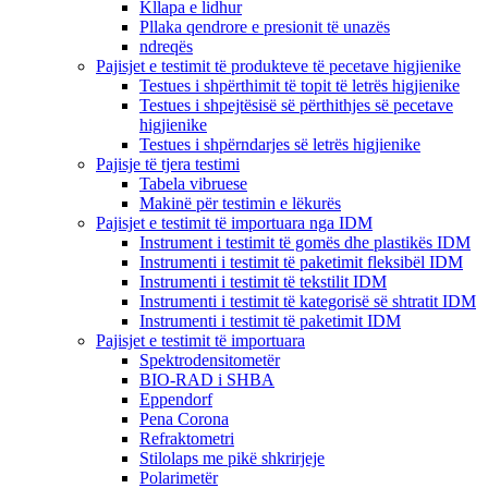
Kllapa e lidhur
Pllaka qendrore e presionit të unazës
ndreqës
Pajisjet e testimit të produkteve të pecetave higjienike
Testues i shpërthimit të topit të letrës higjienike
Testues i shpejtësisë së përthithjes së pecetave
higjienike
Testues i shpërndarjes së letrës higjienike
Pajisje të tjera testimi
Tabela vibruese
Makinë për testimin e lëkurës
Pajisjet e testimit të importuara nga IDM
Instrument i testimit të gomës dhe plastikës IDM
Instrumenti i testimit të paketimit fleksibël IDM
Instrumenti i testimit të tekstilit IDM
Instrumenti i testimit të kategorisë së shtratit IDM
Instrumenti i testimit të paketimit IDM
Pajisjet e testimit të importuara
Spektrodensitometër
BIO-RAD i SHBA
Eppendorf
Pena Corona
Refraktometri
Stilolaps me pikë shkrirjeje
Polarimetër