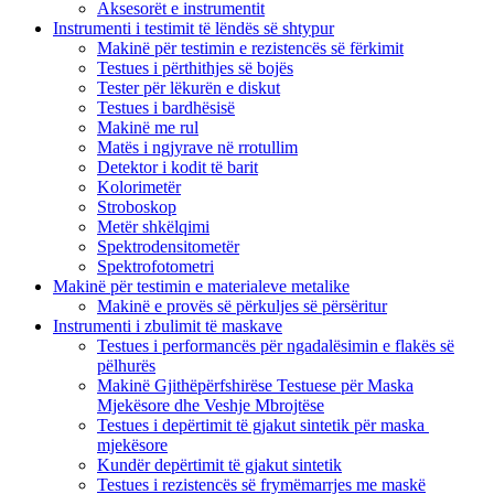
Aksesorët e instrumentit
Instrumenti i testimit të lëndës së shtypur
Makinë për testimin e rezistencës së fërkimit
Testues i përthithjes së bojës
Tester për lëkurën e diskut
Testues i bardhësisë
Makinë me rul
Matës i ngjyrave në rrotullim
Detektor i kodit të barit
Kolorimetër
Stroboskop
Metër shkëlqimi
Spektrodensitometër
Spektrofotometri
Makinë për testimin e materialeve metalike
Makinë e provës së përkuljes së përsëritur
Instrumenti i zbulimit të maskave
Testues i performancës për ngadalësimin e flakës së
pëlhurës
Makinë Gjithëpërfshirëse Testuese për Maska
Mjekësore dhe Veshje Mbrojtëse
Testues i depërtimit të gjakut sintetik për maska ​​
mjekësore
Kundër depërtimit të gjakut sintetik
Testues i rezistencës së frymëmarrjes me maskë