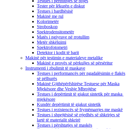
Testues i përthithjes së bojës
Tester për lëkurën e diskut
Testues i bardhësisë
Makinë me rul
Kolorimetër
Stroboskop
Spektrodensitometër
Matës i ngjyrave në rrotullim
Metër shkëlqimi
Spektrofotometri
Detektor i kodit të barit
Makinë për testimin e materialeve metalike
Makinë e provës së përkuljes së përsëritur
Instrumenti i zbulimit të maskave
Testues i performancës për ngadalësimin e flakës
së pëlhurës
Makinë Gjithëpërfshirëse Testuese për Maska
Mjekësore dhe Veshje Mbrojtëse
Testues i depërtimit të gjakut sintetik për maska ​​
mjekësore
Kundër depërtimit të gjakut sintetik
Testues i rezistencës së frymëmarrjes me maskë
Testues i shpejtësisë së rrjedhës së shkrirjes së
lartë të materialit shkrirë
Testues i përshtatjes së maskës