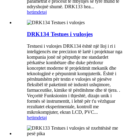
parametrat e procesit të mbylljes së tyre mund të
ndryshojnë shumë. DRK133 hea...
hetim
detaj
DRK134 Testues i vulosjes
Testuesi i vulosjes DRK134 është një lloj i ri i
inteligjencës me precizion të lartë i projektuar nga
kompania jonë në përputhje me standardet
përkatëse kombëtare dhe duke përdorur
konceptet moderne të projektimit mekanik dhe
teknologjinë e përpunimit kompjuterik. Është i
përshtatshëm për testin e vulosjes së pjesëve
fleksibël të paketimit në industri ushqimore,
farmaceutike, kimike të përditshme dhe të tjera. .
Veçoritë Funksionim i thjeshtë, dizajn unik i
formës së instrumentit, i lehtë për t'u vëzhguar
rezultatet eksperimentale, kontroll me
mikrokompjuter, ekran LCD, PVC...
hetim
detaj