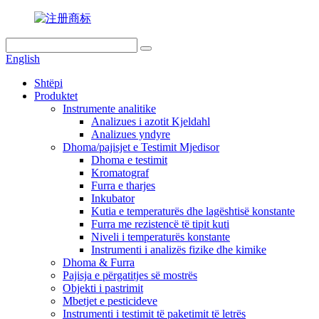
English
Shtëpi
Produktet
Instrumente analitike
Analizues i azotit Kjeldahl
Analizues yndyre
Dhoma/pajisjet e Testimit Mjedisor
Dhoma e testimit
Kromatograf
Furra e tharjes
Inkubator
Kutia e temperaturës dhe lagështisë konstante
Furra me rezistencë të tipit kuti
Niveli i temperaturës konstante
Instrumenti i analizës fizike dhe kimike
Dhoma & Furra
Pajisja e përgatitjes së mostrës
Objekti i pastrimit
Mbetjet e pesticideve
Instrumenti i testimit të paketimit të letrës