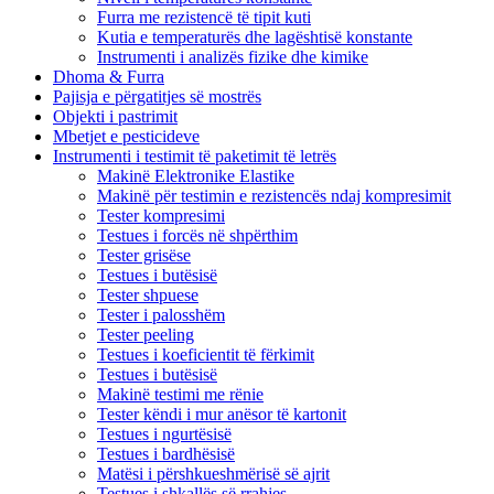
Furra me rezistencë të tipit kuti
Kutia e temperaturës dhe lagështisë konstante
Instrumenti i analizës fizike dhe kimike
Dhoma & Furra
Pajisja e përgatitjes së mostrës
Objekti i pastrimit
Mbetjet e pesticideve
Instrumenti i testimit të paketimit të letrës
Makinë Elektronike Elastike
Makinë për testimin e rezistencës ndaj kompresimit
Tester kompresimi
Testues i forcës në shpërthim
Tester grisëse
Testues i butësisë
Tester shpuese
Tester i palosshëm
Tester peeling
Testues i koeficientit të fërkimit
Testues i butësisë
Makinë testimi me rënie
Tester këndi i mur anësor të kartonit
Testues i ngurtësisë
Testues i bardhësisë
Matësi i përshkueshmërisë së ajrit
Testues i shkallës së rrahjes