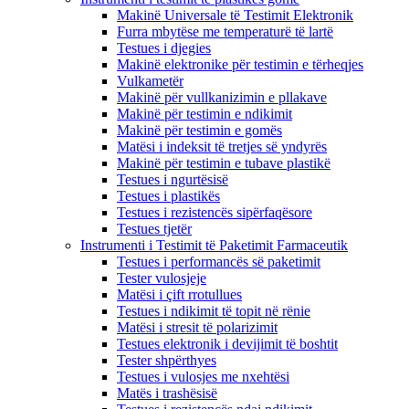
Makinë Universale të Testimit Elektronik
Furra mbytëse me temperaturë të lartë
Testues i djegies
Makinë elektronike për testimin e tërheqjes
Vulkametër
Makinë për vullkanizimin e pllakave
Makinë për testimin e ndikimit
Makinë për testimin e gomës
Matësi i indeksit të tretjes së yndyrës
Makinë për testimin e tubave plastikë
Testues i ngurtësisë
Testues i plastikës
Testues i rezistencës sipërfaqësore
Testues tjetër
Instrumenti i Testimit të Paketimit Farmaceutik
Testues i performancës së paketimit
Tester vulosjeje
Matësi i çift rrotullues
Testues i ndikimit të topit në rënie
Matësi i stresit të polarizimit
Testues elektronik i devijimit të boshtit
Tester shpërthyes
Testues i vulosjes me nxehtësi
Matës i trashësisë