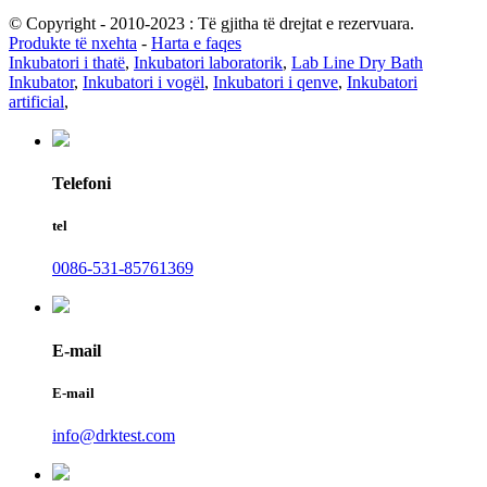
© Copyright - 2010-2023 : Të gjitha të drejtat e rezervuara.
Produkte të nxehta
-
Harta e faqes
Inkubatori i thatë
,
Inkubatori laboratorik
,
Lab Line Dry Bath
Inkubator
,
Inkubatori i vogël
,
Inkubatori i qenve
,
Inkubatori
artificial
,
Telefoni
tel
0086-531-85761369
E-mail
E-mail
info@drktest.com