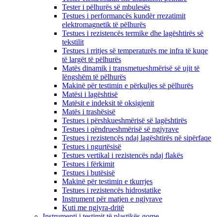
Tester i pëlhurës së mbulesës
Testues i performancës kundër rrezatimit
elektromagnetik të pëlhurës
Testues i rezistencës termike dhe lagështirës së
tekstilit
Testues i rritjes së temperaturës me infra të kuqe
të largët të pëlhurës
Matës dinamik i transmetueshmërisë së ujit të
lëngshëm të pëlhurës
Makinë për testimin e përkuljes së pëlhurës
Matësi i lagështisë
Matësit e indeksit të oksigjenit
Matës i trashësisë
Testues i përshkueshmërisë së lagështirës
Testues i qëndrueshmërisë së ngjyrave
Testues i rezistencës ndaj lagështirës në sipërfaqe
Testues i ngurtësisë
Testues vertikal i rezistencës ndaj flakës
Testues i fërkimit
Testues i butësisë
Makinë për testimin e tkurrjes
Testues i rezistencës hidrostatike
Instrument për matjen e ngjyrave
Kuti me ngjyra-dritë
Instrumenti i testimit të plastikës gome