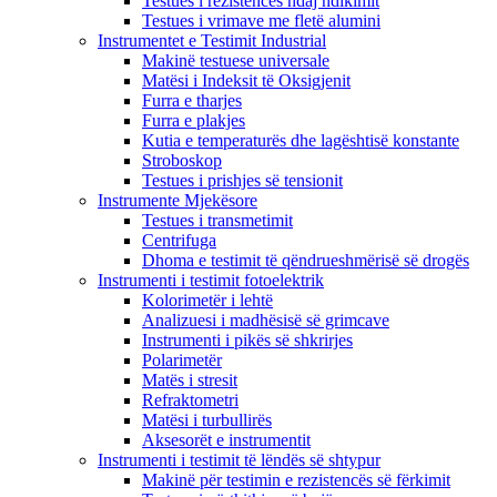
Testues i rezistencës ndaj ndikimit
Testues i vrimave me fletë alumini
Instrumentet e Testimit Industrial
Makinë testuese universale
Matësi i Indeksit të Oksigjenit
Furra e tharjes
Furra e plakjes
Kutia e temperaturës dhe lagështisë konstante
Stroboskop
Testues i prishjes së tensionit
Instrumente Mjekësore
Testues i transmetimit
Centrifuga
Dhoma e testimit të qëndrueshmërisë së drogës
Instrumenti i testimit fotoelektrik
Kolorimetër i lehtë
Analizuesi i madhësisë së grimcave
Instrumenti i pikës së shkrirjes
Polarimetër
Matës i stresit
Refraktometri
Matësi i turbullirës
Aksesorët e instrumentit
Instrumenti i testimit të lëndës së shtypur
Makinë për testimin e rezistencës së fërkimit