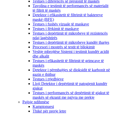
Testues i diferencës së presionit të maskës
Tavolina e testimit të performancës së materialit
të filtrit të maskës
Detektor i efikasitetit të filtrimit të baktereve
maskë (BFE)
Testues i fushës vizuale të maskave
Testues i fërkimit të maskave
Testues i depërtimit të mikrobeve të rezistencës
ndaj lagështirës
Testues i depërtimit të mikrobeve kundër tharjes
Procesori i mostrës së testit të bllokimit
Veshje mbrojtëse Sistemi i testimit kundër acidit
dhe alkalit
Testues i efikasitetit të filtrimit të grimcave të
maskës
Detektor i përmbajtjes së dioksidit të karbonit në
gazin e thithur
Testues i rrjedhjeve
Lloji Detektor i depërtimit të patogjenit kundër
gjakut
Testues i performancës së depërtimit të gjakut të
maskës së ekranit me ngjyra me prekje
Pajisje ndihmëse
Kampionuesi
Thikë për prerje letre