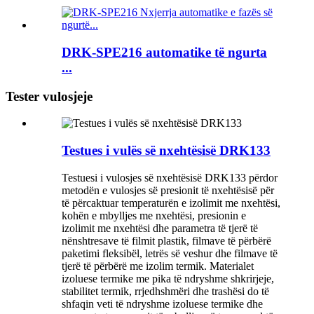
DRK-SPE216 automatike të ngurta
...
Tester vulosjeje
Testues i vulës së nxehtësisë DRK133
Testuesi i vulosjes së nxehtësisë DRK133 përdor
metodën e vulosjes së presionit të nxehtësisë për
të përcaktuar temperaturën e izolimit me nxehtësi,
kohën e mbylljes me nxehtësi, presionin e
izolimit me nxehtësi dhe parametra të tjerë të
nënshtresave të filmit plastik, filmave të përbërë
paketimi fleksibël, letrës së veshur dhe filmave të
tjerë të përbërë me izolim termik. Materialet
izoluese termike me pika të ndryshme shkrirjeje,
stabilitet termik, rrjedhshmëri dhe trashësi do të
shfaqin veti të ndryshme izoluese termike dhe