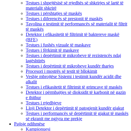
Testues i shpejtësisë së rrjedhës së shkrirjes së lartë të
materialit shkrirë
Testues i përshtatjes së maskës
Testues i diferencës së presionit të maskës
Tavolina e testimit të performancës së materialit të filtrit
të maskës
Detektor i efikasitetit të filtrimit të baktereve maskë
(BFE)
Testues i fushës vizuale të maskave
Testues i fërkimit të maskave
Testues i depërtimit të mikrobeve të rezistencës ndaj
lagështirës
Testues i depërtimit të mikrobeve kundër tharjes
Procesori i mostrës së testit të bllokimit
Veshje mbrojtëse Sistemi i testimit kundër acidit dhe
alkalit
Testues i efikasitetit të filtrimit të grimcave të maskës
Detektor i përmbajtjes së dioksidit të karbonit në gazin
e thithur
Testues i rrjedhjeve
Lloji Detektor i depërtimit të patogjenit kundër gjakut
Testues i performancës së depërtimit të gjakut të maskës
së ekranit me ngjyra me prekje
Pajisje ndihmëse
Kampionuesi