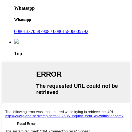
Whatsapp
Whatsapp
008613370587908 / 008615806605792
Top