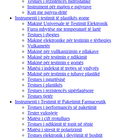
Testues i rezistencës hidrostatike
Instrument për matjen e ngjyrave
Kuti me ngjyra-dritë
Instrumenti i testimit të plastikës gome
Makinë Universale të Testimit Elektronik
Furra mbytëse me temperaturë të lartë
Testues i djegies
Makinë elektronike për testimin e tërheqjes
Vulkametër
Makinë për vullkanizimin e pllakave
Makinë për testimin e ndikimit
Makinë për testimin e gomës
Matësi i indeksit të tretjes së yndyrës
Makinë për testimin e tubave plastikë
Testues i ngurtësisë
Testues i plastikës
Testues i rezistencës sipërfaqësore
Testues tjetër
Instrumenti i Testimit të Paketimit Farmaceutik
Testues i performancës së paketimit
Tester vulosjeje
Matësi i çift rrotullues
Testues i ndikimit të topit në rënie
Matësi i stresit të polarizimit
Testues elektronik i devijimit të boshtit