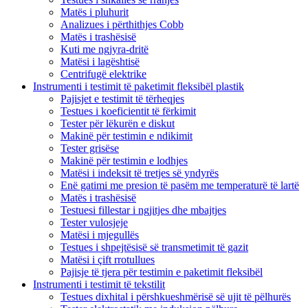
Matës i pluhurit
Analizues i përthithjes Cobb
Matës i trashësisë
Kuti me ngjyra-dritë
Matësi i lagështisë
Centrifugë elektrike
Instrumenti i testimit të paketimit fleksibël plastik
Pajisjet e testimit të tërheqjes
Testues i koeficientit të fërkimit
Tester për lëkurën e diskut
Makinë për testimin e ndikimit
Tester grisëse
Makinë për testimin e lodhjes
Matësi i indeksit të tretjes së yndyrës
Enë gatimi me presion të pasëm me temperaturë të lartë
Matës i trashësisë
Testuesi fillestar i ngjitjes dhe mbajtjes
Tester vulosjeje
Matësi i mjegullës
Testues i shpejtësisë së transmetimit të gazit
Matësi i çift rrotullues
Pajisje të tjera për testimin e paketimit fleksibël
Instrumenti i testimit të tekstilit
Testues dixhital i përshkueshmërisë së ujit të pëlhurës