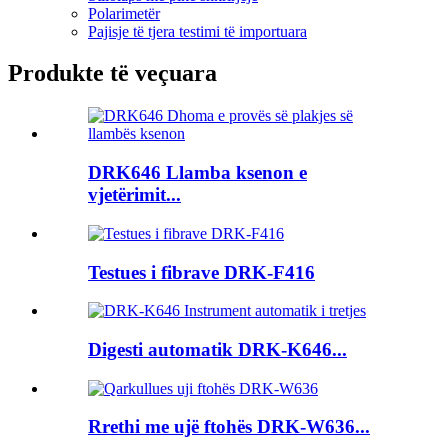
Polarimetër
Pajisje të tjera testimi të importuara
Produkte të veçuara
DRK646 Llamba ksenon e
vjetërimit...
Testues i fibrave DRK-F416
Digesti automatik DRK-K646...
Rrethi me ujë ftohës DRK-W636...