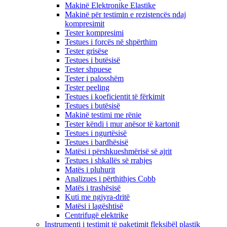
Makinë Elektronike Elastike
Makinë për testimin e rezistencës ndaj
kompresimit
Tester kompresimi
Testues i forcës në shpërthim
Tester grisëse
Testues i butësisë
Tester shpuese
Tester i palosshëm
Tester peeling
Testues i koeficientit të fërkimit
Testues i butësisë
Makinë testimi me rënie
Tester këndi i mur anësor të kartonit
Testues i ngurtësisë
Testues i bardhësisë
Matësi i përshkueshmërisë së ajrit
Testues i shkallës së rrahjes
Matës i pluhurit
Analizues i përthithjes Cobb
Matës i trashësisë
Kuti me ngjyra-dritë
Matësi i lagështisë
Centrifugë elektrike
Instrumenti i testimit të paketimit fleksibël plastik