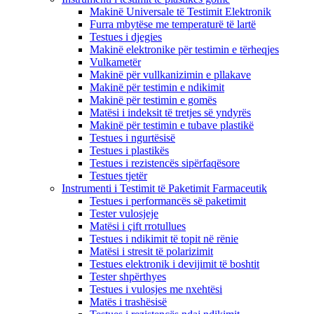
Makinë Universale të Testimit Elektronik
Furra mbytëse me temperaturë të lartë
Testues i djegies
Makinë elektronike për testimin e tërheqjes
Vulkametër
Makinë për vullkanizimin e pllakave
Makinë për testimin e ndikimit
Makinë për testimin e gomës
Matësi i indeksit të tretjes së yndyrës
Makinë për testimin e tubave plastikë
Testues i ngurtësisë
Testues i plastikës
Testues i rezistencës sipërfaqësore
Testues tjetër
Instrumenti i Testimit të Paketimit Farmaceutik
Testues i performancës së paketimit
Tester vulosjeje
Matësi i çift rrotullues
Testues i ndikimit të topit në rënie
Matësi i stresit të polarizimit
Testues elektronik i devijimit të boshtit
Tester shpërthyes
Testues i vulosjes me nxehtësi
Matës i trashësisë