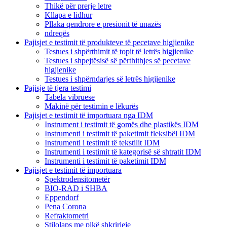
Thikë për prerje letre
Kllapa e lidhur
Pllaka qendrore e presionit të unazës
ndreqës
Pajisjet e testimit të produkteve të pecetave higjienike
Testues i shpërthimit të topit të letrës higjienike
Testues i shpejtësisë së përthithjes së pecetave
higjienike
Testues i shpërndarjes së letrës higjienike
Pajisje të tjera testimi
Tabela vibruese
Makinë për testimin e lëkurës
Pajisjet e testimit të importuara nga IDM
Instrument i testimit të gomës dhe plastikës IDM
Instrumenti i testimit të paketimit fleksibël IDM
Instrumenti i testimit të tekstilit IDM
Instrumenti i testimit të kategorisë së shtratit IDM
Instrumenti i testimit të paketimit IDM
Pajisjet e testimit të importuara
Spektrodensitometër
BIO-RAD i SHBA
Eppendorf
Pena Corona
Refraktometri
Stilolaps me pikë shkrirjeje