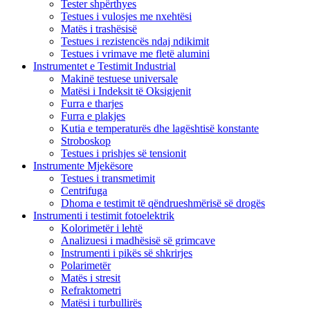
Tester shpërthyes
Testues i vulosjes me nxehtësi
Matës i trashësisë
Testues i rezistencës ndaj ndikimit
Testues i vrimave me fletë alumini
Instrumentet e Testimit Industrial
Makinë testuese universale
Matësi i Indeksit të Oksigjenit
Furra e tharjes
Furra e plakjes
Kutia e temperaturës dhe lagështisë konstante
Stroboskop
Testues i prishjes së tensionit
Instrumente Mjekësore
Testues i transmetimit
Centrifuga
Dhoma e testimit të qëndrueshmërisë së drogës
Instrumenti i testimit fotoelektrik
Kolorimetër i lehtë
Analizuesi i madhësisë së grimcave
Instrumenti i pikës së shkrirjes
Polarimetër
Matës i stresit
Refraktometri
Matësi i turbullirës