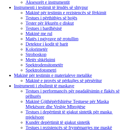
Aksesorët e instrumentit
Instrumenti i testimit të lëndës së shtypur
Makinë për testimin e rezistencës së fërkimit
Testues i përthithjes së bojës
Tester për lëkurën e diskut
Testues i bardhësisë
Makinë me rul
Matës i ngjyrave në rrotullim
Detektor i kodit të barit
Kolorimetër
Stroboskop
Metër shkëlqimi
Spektrodensitometër
Spektrofotometri
Makinë për testimin e materialeve metalike
Makinë e provës së përkuljes së përsëritur
Instrumenti i zbulimit të maskave
Testues i performancës për ngadalësimin e flakës së
pëlhurës
Makinë Gjithëpërfshirëse Testuese për Maska
Mjekësore dhe Veshje Mbrojtëse
Testues i depërtimit të gjakut sintetik për maska ​​
mjekësore
Kundër depërtimit të gjakut sintetik
Testues i rezistencës së frymëmarrjes me maskë