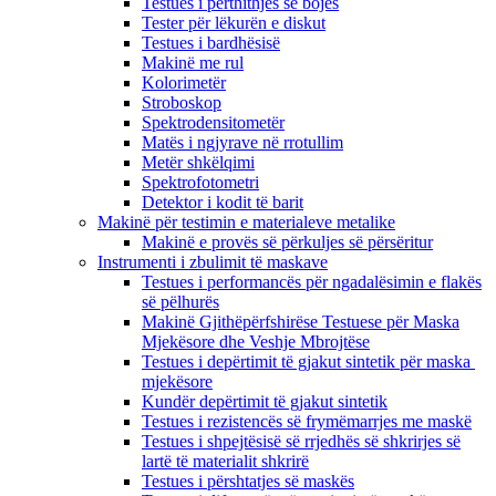
Testues i përthithjes së bojës
Tester për lëkurën e diskut
Testues i bardhësisë
Makinë me rul
Kolorimetër
Stroboskop
Spektrodensitometër
Matës i ngjyrave në rrotullim
Metër shkëlqimi
Spektrofotometri
Detektor i kodit të barit
Makinë për testimin e materialeve metalike
Makinë e provës së përkuljes së përsëritur
Instrumenti i zbulimit të maskave
Testues i performancës për ngadalësimin e flakës
së pëlhurës
Makinë Gjithëpërfshirëse Testuese për Maska
Mjekësore dhe Veshje Mbrojtëse
Testues i depërtimit të gjakut sintetik për maska ​​
mjekësore
Kundër depërtimit të gjakut sintetik
Testues i rezistencës së frymëmarrjes me maskë
Testues i shpejtësisë së rrjedhës së shkrirjes së
lartë të materialit shkrirë
Testues i përshtatjes së maskës