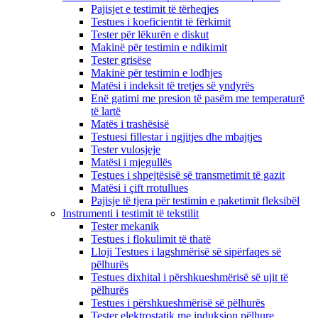
Pajisjet e testimit të tërheqjes
Testues i koeficientit të fërkimit
Tester për lëkurën e diskut
Makinë për testimin e ndikimit
Tester grisëse
Makinë për testimin e lodhjes
Matësi i indeksit të tretjes së yndyrës
Enë gatimi me presion të pasëm me temperaturë
të lartë
Matës i trashësisë
Testuesi fillestar i ngjitjes dhe mbajtjes
Tester vulosjeje
Matësi i mjegullës
Testues i shpejtësisë së transmetimit të gazit
Matësi i çift rrotullues
Pajisje të tjera për testimin e paketimit fleksibël
Instrumenti i testimit të tekstilit
Tester mekanik
Testues i flokulimit të thatë
Lloji Testues i lagshmërisë së sipërfaqes së
pëlhurës
Testues dixhital i përshkueshmërisë së ujit të
pëlhurës
Testues i përshkueshmërisë së pëlhurës
Tester elektrostatik me induksion pëlhure