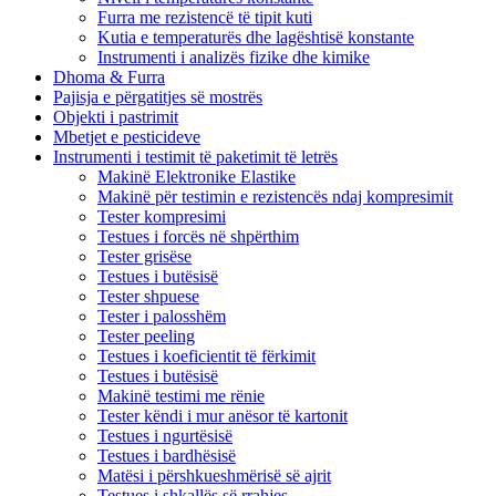
Furra me rezistencë të tipit kuti
Kutia e temperaturës dhe lagështisë konstante
Instrumenti i analizës fizike dhe kimike
Dhoma & Furra
Pajisja e përgatitjes së mostrës
Objekti i pastrimit
Mbetjet e pesticideve
Instrumenti i testimit të paketimit të letrës
Makinë Elektronike Elastike
Makinë për testimin e rezistencës ndaj kompresimit
Tester kompresimi
Testues i forcës në shpërthim
Tester grisëse
Testues i butësisë
Tester shpuese
Tester i palosshëm
Tester peeling
Testues i koeficientit të fërkimit
Testues i butësisë
Makinë testimi me rënie
Tester këndi i mur anësor të kartonit
Testues i ngurtësisë
Testues i bardhësisë
Matësi i përshkueshmërisë së ajrit
Testues i shkallës së rrahjes