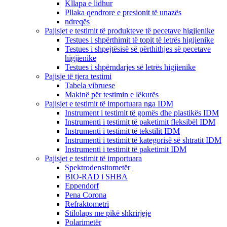
Kllapa e lidhur
Pllaka qendrore e presionit të unazës
ndreqës
Pajisjet e testimit të produkteve të pecetave higjienike
Testues i shpërthimit të topit të letrës higjienike
Testues i shpejtësisë së përthithjes së pecetave
higjienike
Testues i shpërndarjes së letrës higjienike
Pajisje të tjera testimi
Tabela vibruese
Makinë për testimin e lëkurës
Pajisjet e testimit të importuara nga IDM
Instrument i testimit të gomës dhe plastikës IDM
Instrumenti i testimit të paketimit fleksibël IDM
Instrumenti i testimit të tekstilit IDM
Instrumenti i testimit të kategorisë së shtratit IDM
Instrumenti i testimit të paketimit IDM
Pajisjet e testimit të importuara
Spektrodensitometër
BIO-RAD i SHBA
Eppendorf
Pena Corona
Refraktometri
Stilolaps me pikë shkrirjeje
Polarimetër