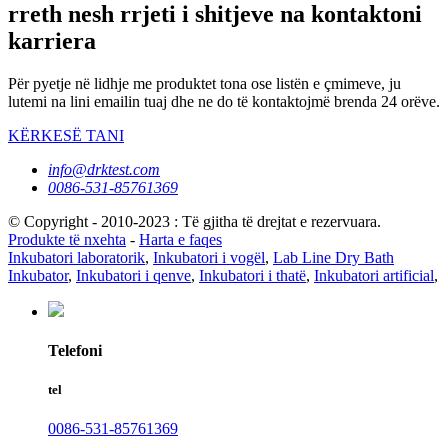
rreth nesh rrjeti i shitjeve na kontaktoni
karriera
Për pyetje në lidhje me produktet tona ose listën e çmimeve, ju
lutemi na lini emailin tuaj dhe ne do të kontaktojmë brenda 24 orëve.
KËRKESË TANI
info@drktest.com
0086-531-85761369
© Copyright - 2010-2023 : Të gjitha të drejtat e rezervuara.
Produkte të nxehta
-
Harta e faqes
Inkubatori laboratorik
,
Inkubatori i vogël
,
Lab Line Dry Bath
Inkubator
,
Inkubatori i qenve
,
Inkubatori i thatë
,
Inkubatori artificial
,
Telefoni
tel
0086-531-85761369