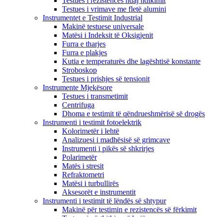
Testues i rezistencës ndaj ndikimit
Testues i vrimave me fletë alumini
Instrumentet e Testimit Industrial
Makinë testuese universale
Matësi i Indeksit të Oksigjenit
Furra e tharjes
Furra e plakjes
Kutia e temperaturës dhe lagështisë konstante
Stroboskop
Testues i prishjes së tensionit
Instrumente Mjekësore
Testues i transmetimit
Centrifuga
Dhoma e testimit të qëndrueshmërisë së drogës
Instrumenti i testimit fotoelektrik
Kolorimetër i lehtë
Analizuesi i madhësisë së grimcave
Instrumenti i pikës së shkrirjes
Polarimetër
Matës i stresit
Refraktometri
Matësi i turbullirës
Aksesorët e instrumentit
Instrumenti i testimit të lëndës së shtypur
Makinë për testimin e rezistencës së fërkimit