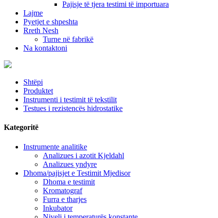
Pajisje të tjera testimi të importuara
Lajme
Pyetjet e shpeshta
Rreth Nesh
Turne në fabrikë
Na kontaktoni
Shtëpi
Produktet
Instrumenti i testimit të tekstilit
Testues i rezistencës hidrostatike
Kategoritë
Instrumente analitike
Analizues i azotit Kjeldahl
Analizues yndyre
Dhoma/pajisjet e Testimit Mjedisor
Dhoma e testimit
Kromatograf
Furra e tharjes
Inkubator
Niveli i temperaturës konstante