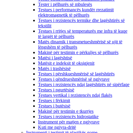
Tester i pëlhurës së mbulesës
Testues i performancës kundër rrezatimit
elektromagnetik të pëlhurës
Testues i rezistencës termike dhe lagështirës së
tekstilit
Testues i rritjes së temperaturës me infra të kuqe
të largët të pëlhurës
Matës dinamik i transmetueshmërisë së ujit të
lëngshëm të pëlhurës
Makinë për testimin e përkuljes së pëlhurës
Matësi i lagështisë
Matësit e indeksit të oksigjenit
Matës i trashësisë
Testues i përshkueshmërisë së lagështirës
Testues i qëndrueshmërisë së ngjyrave
Testues i rezistencës ndaj lagështirës në sipërfaqe
Testues i ngurtësisë
Testues vertikal i rezistencës ndaj flakës
Testues i fërkimit
Testues i butësisë
Makinë për testimin e tkurrjes
Testues i rezistencës hidrostatike
Instrument për matjen e ngjyrave
Kuti me ngjyra-dritë
Instrumenti i testimit të plastikës gome