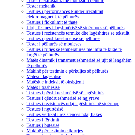
Tester elektrostatik me induksion pëlhure
Tester mekanik
Testues i performancës kundër rrezatimit
elektromagnetik të pëlhurës
Testues i flokulimit të thatë
Lloji Testues i lagshmërisë së sipërfaqes së pëlhurës
Testues i rezistencës termike dhe lagështirës së tekstilit
Testues i përshkueshmërisë së pëlhurës
Tester i pëlhurës së mbulesës
Testues i rritjes së temperaturës me infra të kuqe të
largët të pëlhurës
Matës dinamik i transmetueshmërisë së ujit të lëngshëm
të pëlhurës
Makinë për testimin e përkuljes së pëlhurës
Matësi i lagështisë
Matësit e indeksit të oksigjenit
Matës i trashësisë
Testues i përshkueshmërisë së lagështirës
Testues i qëndrueshmërisë së ngjyrave
Testues i rezistencës ndaj lagështirës në sipërfaqe
Testues i ngurtësisë
Testues vertikal i rezistencës ndaj flakës
Testues i fërkimit
Testues i butësisë
Makinë për testimin e tkurrjes