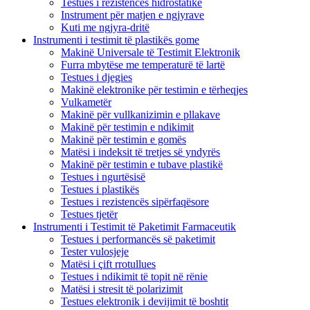
Testues i rezistencës hidrostatike
Instrument për matjen e ngjyrave
Kuti me ngjyra-dritë
Instrumenti i testimit të plastikës gome
Makinë Universale të Testimit Elektronik
Furra mbytëse me temperaturë të lartë
Testues i djegies
Makinë elektronike për testimin e tërheqjes
Vulkametër
Makinë për vullkanizimin e pllakave
Makinë për testimin e ndikimit
Makinë për testimin e gomës
Matësi i indeksit të tretjes së yndyrës
Makinë për testimin e tubave plastikë
Testues i ngurtësisë
Testues i plastikës
Testues i rezistencës sipërfaqësore
Testues tjetër
Instrumenti i Testimit të Paketimit Farmaceutik
Testues i performancës së paketimit
Tester vulosjeje
Matësi i çift rrotullues
Testues i ndikimit të topit në rënie
Matësi i stresit të polarizimit
Testues elektronik i devijimit të boshtit