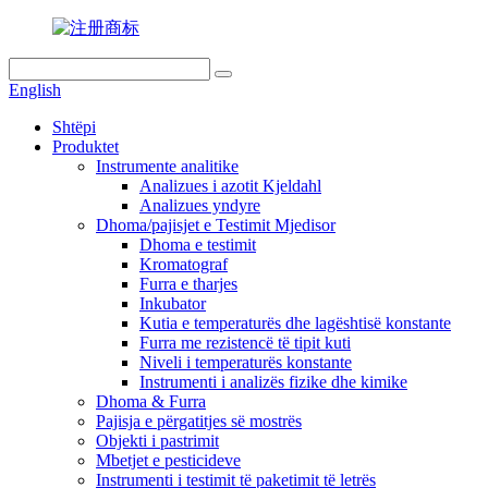
English
Shtëpi
Produktet
Instrumente analitike
Analizues i azotit Kjeldahl
Analizues yndyre
Dhoma/pajisjet e Testimit Mjedisor
Dhoma e testimit
Kromatograf
Furra e tharjes
Inkubator
Kutia e temperaturës dhe lagështisë konstante
Furra me rezistencë të tipit kuti
Niveli i temperaturës konstante
Instrumenti i analizës fizike dhe kimike
Dhoma & Furra
Pajisja e përgatitjes së mostrës
Objekti i pastrimit
Mbetjet e pesticideve
Instrumenti i testimit të paketimit të letrës