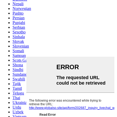
Nepali
Norwegian
Pashto
Persian
Punjabi
Serbian
Sesotho
Sinhala
Slovak
Slovenian
Somali
Samoan
Scots Gaelic
Shona
Sindhi
Sundanese
Swahili
Tajik
Tamil
Telugu
Thai
Ukrainian
Urdu
Uzbek
Vietnamese