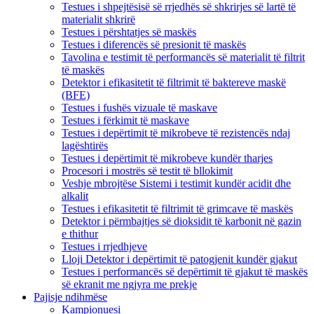
Testues i shpejtësisë së rrjedhës së shkrirjes së lartë të
materialit shkrirë
Testues i përshtatjes së maskës
Testues i diferencës së presionit të maskës
Tavolina e testimit të performancës së materialit të filtrit
të maskës
Detektor i efikasitetit të filtrimit të baktereve maskë
(BFE)
Testues i fushës vizuale të maskave
Testues i fërkimit të maskave
Testues i depërtimit të mikrobeve të rezistencës ndaj
lagështirës
Testues i depërtimit të mikrobeve kundër tharjes
Procesori i mostrës së testit të bllokimit
Veshje mbrojtëse Sistemi i testimit kundër acidit dhe
alkalit
Testues i efikasitetit të filtrimit të grimcave të maskës
Detektor i përmbajtjes së dioksidit të karbonit në gazin
e thithur
Testues i rrjedhjeve
Lloji Detektor i depërtimit të patogjenit kundër gjakut
Testues i performancës së depërtimit të gjakut të maskës
së ekranit me ngjyra me prekje
Pajisje ndihmëse
Kampionuesi