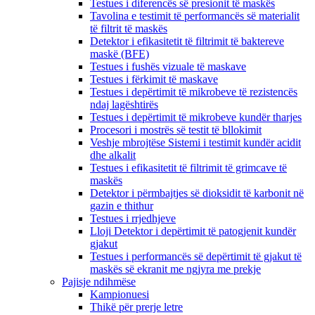
Testues i diferencës së presionit të maskës
Tavolina e testimit të performancës së materialit
të filtrit të maskës
Detektor i efikasitetit të filtrimit të baktereve
maskë (BFE)
Testues i fushës vizuale të maskave
Testues i fërkimit të maskave
Testues i depërtimit të mikrobeve të rezistencës
ndaj lagështirës
Testues i depërtimit të mikrobeve kundër tharjes
Procesori i mostrës së testit të bllokimit
Veshje mbrojtëse Sistemi i testimit kundër acidit
dhe alkalit
Testues i efikasitetit të filtrimit të grimcave të
maskës
Detektor i përmbajtjes së dioksidit të karbonit në
gazin e thithur
Testues i rrjedhjeve
Lloji Detektor i depërtimit të patogjenit kundër
gjakut
Testues i performancës së depërtimit të gjakut të
maskës së ekranit me ngjyra me prekje
Pajisje ndihmëse
Kampionuesi
Thikë për prerje letre