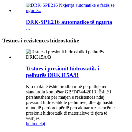
DRK-SPE216 automatike të ngurta
...
Testues i rezistencës hidrostatike
Testues i presionit hidrostatik i
pëlhurës DRK315A/B
Kjo makinë është prodhuar në përputhje me
standardin kombëtar GB/T4744-2013. Është i
përshtatshëm për matjen e rezistencës ndaj
presionit hidrostatik të pëlhurave, dhe gjithashtu
mund të përdoret për të përcaktuar rezistencën e
presionit hidrostatik të materialeve të tjera të
veshjes.
hetim
detaj