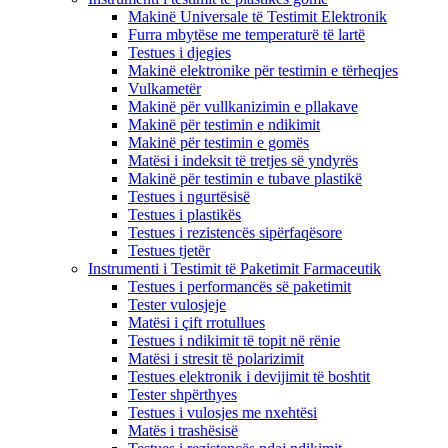
Makinë Universale të Testimit Elektronik
Furra mbytëse me temperaturë të lartë
Testues i djegies
Makinë elektronike për testimin e tërheqjes
Vulkametër
Makinë për vullkanizimin e pllakave
Makinë për testimin e ndikimit
Makinë për testimin e gomës
Matësi i indeksit të tretjes së yndyrës
Makinë për testimin e tubave plastikë
Testues i ngurtësisë
Testues i plastikës
Testues i rezistencës sipërfaqësore
Testues tjetër
Instrumenti i Testimit të Paketimit Farmaceutik
Testues i performancës së paketimit
Tester vulosjeje
Matësi i çift rrotullues
Testues i ndikimit të topit në rënie
Matësi i stresit të polarizimit
Testues elektronik i devijimit të boshtit
Tester shpërthyes
Testues i vulosjes me nxehtësi
Matës i trashësisë