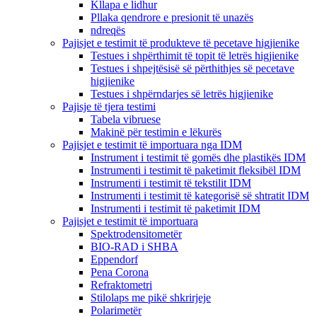
Kllapa e lidhur
Pllaka qendrore e presionit të unazës
ndreqës
Pajisjet e testimit të produkteve të pecetave higjienike
Testues i shpërthimit të topit të letrës higjienike
Testues i shpejtësisë së përthithjes së pecetave
higjienike
Testues i shpërndarjes së letrës higjienike
Pajisje të tjera testimi
Tabela vibruese
Makinë për testimin e lëkurës
Pajisjet e testimit të importuara nga IDM
Instrument i testimit të gomës dhe plastikës IDM
Instrumenti i testimit të paketimit fleksibël IDM
Instrumenti i testimit të tekstilit IDM
Instrumenti i testimit të kategorisë së shtratit IDM
Instrumenti i testimit të paketimit IDM
Pajisjet e testimit të importuara
Spektrodensitometër
BIO-RAD i SHBA
Eppendorf
Pena Corona
Refraktometri
Stilolaps me pikë shkrirjeje
Polarimetër