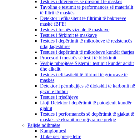
Testues i diferencës së presionit të maskës
Tavolina e testimit të performancës së materialit
të filtrit të maskës
Detektor i efikasitetit të filtrimit të baktereve
maskë (BFE)
Testues i fushës vizuale të maskave
Testues i fërkimit të maskave
Testues i depërtimit të mikrobeve të rezistencës
ndaj lagështirës
Testues i depërtimit të mikrobeve kundër tharjes
Procesori i mostrës së testit të bllokimit
Veshje mbrojtëse Sistemi i testimit kundër acidit
dhe alkalit
Testues i efikasitetit të filtrimit të grimcave të
maskës
Detektor i përmbajtjes së dioksidit të karbonit në
gazin e thithur
Testues i rrjedhjeve
Lloji Detektor i depërtimit të patogjenit kundër
gjakut
Testues i performancës së depërtimit të gjakut të
maskës së ekranit me ngjyra me prekje
Pajisje ndihmëse
Kampionuesi
Thikë për prerje letre