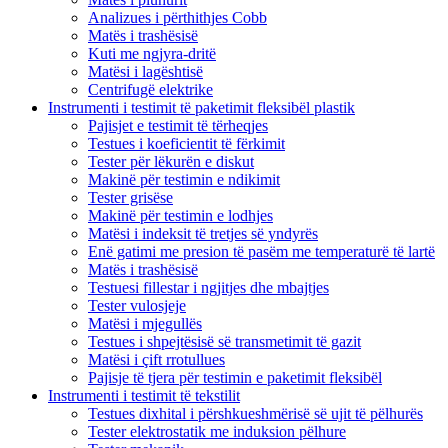
Analizues i përthithjes Cobb
Matës i trashësisë
Kuti me ngjyra-dritë
Matësi i lagështisë
Centrifugë elektrike
Instrumenti i testimit të paketimit fleksibël plastik
Pajisjet e testimit të tërheqjes
Testues i koeficientit të fërkimit
Tester për lëkurën e diskut
Makinë për testimin e ndikimit
Tester grisëse
Makinë për testimin e lodhjes
Matësi i indeksit të tretjes së yndyrës
Enë gatimi me presion të pasëm me temperaturë të lartë
Matës i trashësisë
Testuesi fillestar i ngjitjes dhe mbajtjes
Tester vulosjeje
Matësi i mjegullës
Testues i shpejtësisë së transmetimit të gazit
Matësi i çift rrotullues
Pajisje të tjera për testimin e paketimit fleksibël
Instrumenti i testimit të tekstilit
Testues dixhital i përshkueshmërisë së ujit të pëlhurës
Tester elektrostatik me induksion pëlhure