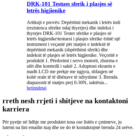
DRK-101 Testues sferik i plasjes së
letrës higjienike
Artikujt e provës: Depërtimi mekanik i letrës indi
(rezistenca sferike ndaj thyerjes) dhe indeksi i
thyerjes DRK-101 Tester sferike e plasjes së
letrës higjienike\testuesi i plasjes sferike është një
instrument i veçantë për matjen e indeksit të
depërtimit mekanik (shpërthimi sferik) dhe
indeksit të plasjes së letrës higjienike. Veçoritë e
produktit 1. Përdorimi i servo motorit, zhurma e
ulët dhe kontrolli i saktë 2. Adoptoni ekranin e
madh LCD me prekje me ngjyra, shfaqjen në
kohë reale të të dhënave të ndryshme 3. Brenda
diapazonit të matjes prej 0-30N, saktësia...
hetim
detaj
rreth nesh rrjeti i shitjeve na kontaktoni
karriera
Për pyetje në lidhje me produktet tona ose listën e çmimeve, ju
lutemi na lini emailin tuaj dhe ne do të kontaktojmë brenda 24 orëve.