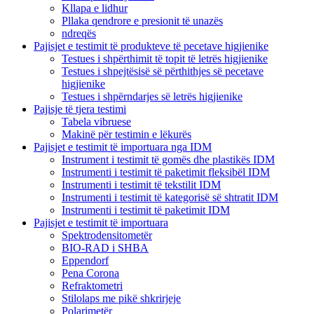
Kllapa e lidhur
Pllaka qendrore e presionit të unazës
ndreqës
Pajisjet e testimit të produkteve të pecetave higjienike
Testues i shpërthimit të topit të letrës higjienike
Testues i shpejtësisë së përthithjes së pecetave
higjienike
Testues i shpërndarjes së letrës higjienike
Pajisje të tjera testimi
Tabela vibruese
Makinë për testimin e lëkurës
Pajisjet e testimit të importuara nga IDM
Instrument i testimit të gomës dhe plastikës IDM
Instrumenti i testimit të paketimit fleksibël IDM
Instrumenti i testimit të tekstilit IDM
Instrumenti i testimit të kategorisë së shtratit IDM
Instrumenti i testimit të paketimit IDM
Pajisjet e testimit të importuara
Spektrodensitometër
BIO-RAD i SHBA
Eppendorf
Pena Corona
Refraktometri
Stilolaps me pikë shkrirjeje
Polarimetër