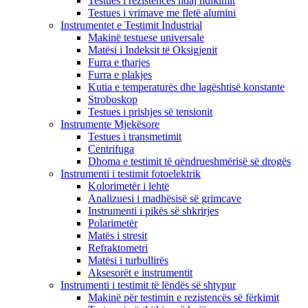
Testues i rezistencës ndaj ndikimit
Testues i vrimave me fletë alumini
Instrumentet e Testimit Industrial
Makinë testuese universale
Matësi i Indeksit të Oksigjenit
Furra e tharjes
Furra e plakjes
Kutia e temperaturës dhe lagështisë konstante
Stroboskop
Testues i prishjes së tensionit
Instrumente Mjekësore
Testues i transmetimit
Centrifuga
Dhoma e testimit të qëndrueshmërisë së drogës
Instrumenti i testimit fotoelektrik
Kolorimetër i lehtë
Analizuesi i madhësisë së grimcave
Instrumenti i pikës së shkrirjes
Polarimetër
Matës i stresit
Refraktometri
Matësi i turbullirës
Aksesorët e instrumentit
Instrumenti i testimit të lëndës së shtypur
Makinë për testimin e rezistencës së fërkimit