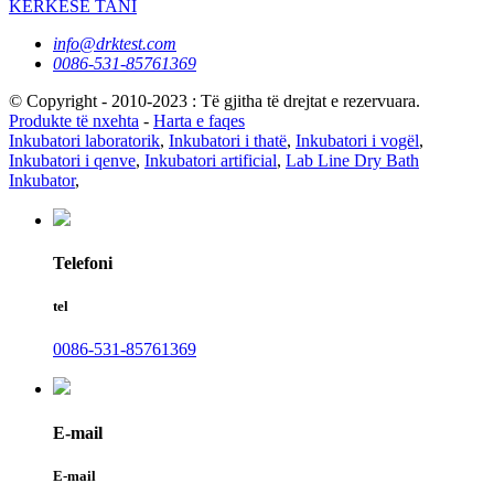
KËRKESË TANI
info@drktest.com
0086-531-85761369
© Copyright - 2010-2023 : Të gjitha të drejtat e rezervuara.
Produkte të nxehta
-
Harta e faqes
Inkubatori laboratorik
,
Inkubatori i thatë
,
Inkubatori i vogël
,
Inkubatori i qenve
,
Inkubatori artificial
,
Lab Line Dry Bath
Inkubator
,
Telefoni
tel
0086-531-85761369
E-mail
E-mail