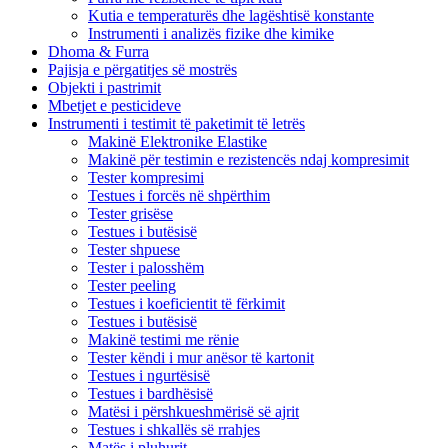
Kutia e temperaturës dhe lagështisë konstante
Instrumenti i analizës fizike dhe kimike
Dhoma & Furra
Pajisja e përgatitjes së mostrës
Objekti i pastrimit
Mbetjet e pesticideve
Instrumenti i testimit të paketimit të letrës
Makinë Elektronike Elastike
Makinë për testimin e rezistencës ndaj kompresimit
Tester kompresimi
Testues i forcës në shpërthim
Tester grisëse
Testues i butësisë
Tester shpuese
Tester i palosshëm
Tester peeling
Testues i koeficientit të fërkimit
Testues i butësisë
Makinë testimi me rënie
Tester këndi i mur anësor të kartonit
Testues i ngurtësisë
Testues i bardhësisë
Matësi i përshkueshmërisë së ajrit
Testues i shkallës së rrahjes
Matës i pluhurit