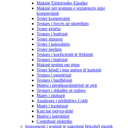
Makinë Elektronike Elastike
Makinë për testimin e rezistencës ndaj
kompresimit
Tester kompresimi
Testues i forcës në shpërthim
Tester grisëse
Testues i butësisë
Tester shpuese
Tester i palosshëm
Tester peeling
Testues i koeficientit të fërkimit
Testues i butësisë
Makinë testimi me rënie
Tester këndi i mur anësor të kartonit
Testues i ngurtësisë
Testues i bardhësisë
Matësi i përshkueshmërisë së ajrit
Testues i shkallës së rrahjes
Matës i pluhurit
Analizues i përthithjes Cobb
Matës i trashësisë
Kuti me ngjyra-dritë
Matësi i lagështisë
Centrifugë elektrike
Instrumenti i testimit të paketimit fleksibël plastik