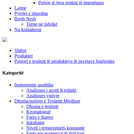
Pajisje të tjera testimi të importuara
Lajme
Pyetjet e shpeshta
Rreth Nesh
Turne në fabrikë
Na kontaktoni
Shtëpi
Produktet
Pajisjet e testimit të produkteve të pecetave higjienike
Kategoritë
Instrumente analitike
Analizues i azotit Kjeldahl
Analizues yndyre
Dhoma/pajisjet e Testimit Mjedisor
Dhoma e testimit
Kromatograf
Furra e tharjes
Inkubator
Niveli i temperaturës konstante
Furra me rezistencë të tipit kuti