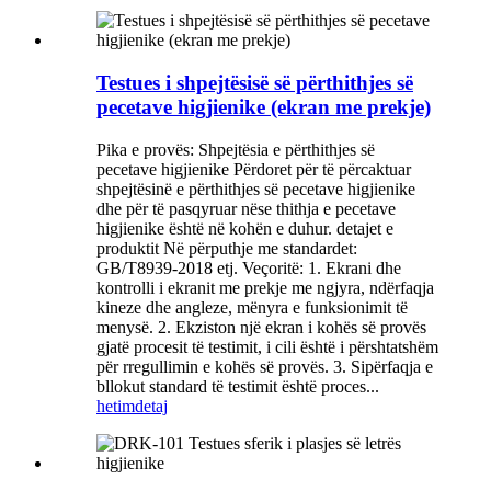
Testues i shpejtësisë së përthithjes së
pecetave higjienike (ekran me prekje)
Pika e provës: Shpejtësia e përthithjes së
pecetave higjienike Përdoret për të përcaktuar
shpejtësinë e përthithjes së pecetave higjienike
dhe për të pasqyruar nëse thithja e pecetave
higjienike është në kohën e duhur. detajet e
produktit Në përputhje me standardet:
GB/T8939-2018 etj. Veçoritë: 1. Ekrani dhe
kontrolli i ekranit me prekje me ngjyra, ndërfaqja
kineze dhe angleze, mënyra e funksionimit të
menysë. 2. Ekziston një ekran i kohës së provës
gjatë procesit të testimit, i cili është i përshtatshëm
për rregullimin e kohës së provës. 3. Sipërfaqja e
bllokut standard të testimit është proces...
hetim
detaj