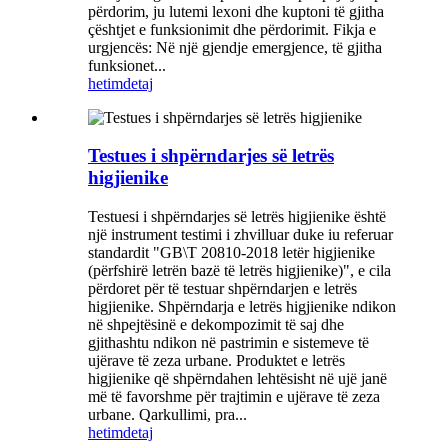
përdorim, ju lutemi lexoni dhe kuptoni të gjitha
çështjet e funksionimit dhe përdorimit. Fikja e
urgjencës: Në një gjendje emergjence, të gjitha
funksionet...
hetim
detaj
Testues i shpërndarjes së letrës
higjienike
Testuesi i shpërndarjes së letrës higjienike është
një instrument testimi i zhvilluar duke iu referuar
standardit "GB\T 20810-2018 letër higjienike
(përfshirë letrën bazë të letrës higjienike)", e cila
përdoret për të testuar shpërndarjen e letrës
higjienike. Shpërndarja e letrës higjienike ndikon
në shpejtësinë e dekompozimit të saj dhe
gjithashtu ndikon në pastrimin e sistemeve të
ujërave të zeza urbane. Produktet e letrës
higjienike që shpërndahen lehtësisht në ujë janë
më të favorshme për trajtimin e ujërave të zeza
urbane. Qarkullimi, pra...
hetim
detaj