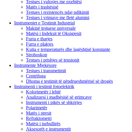
Testues i vulosjes me nxehtësi
Matës i trashësisë
Testues i rezistencës ndaj ndikimit
Testues i vrimave me fletë alumini
Instrumentet e Testimit Industrial
Makinë testuese universale
Matësi i Indeksit të Oksigjenit
Furra e tharjes
Furra e plakjes
Kutia e temperaturës dhe lagështisë konstante
Stroboskop
Testues i prishjes së tensionit
Instrumente Mjekësore
Testues i transmetimit
Centrifuga
Dhoma e testimit të qëndrueshmërisë së drogës
Instrumenti i testimit fotoelektrik
Kolorimetër i lehtë
Analizuesi i madhësisë së grimcave
Instrumenti i pikës së shkrirjes
Polarimetër
Matës i stresit
Refraktometri
Matësi i turbullirës
Aksesorët e instrumentit