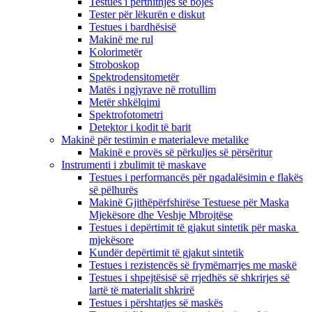
Testues i përthithjes së bojës
Tester për lëkurën e diskut
Testues i bardhësisë
Makinë me rul
Kolorimetër
Stroboskop
Spektrodensitometër
Matës i ngjyrave në rrotullim
Metër shkëlqimi
Spektrofotometri
Detektor i kodit të barit
Makinë për testimin e materialeve metalike
Makinë e provës së përkuljes së përsëritur
Instrumenti i zbulimit të maskave
Testues i performancës për ngadalësimin e flakës
së pëlhurës
Makinë Gjithëpërfshirëse Testuese për Maska
Mjekësore dhe Veshje Mbrojtëse
Testues i depërtimit të gjakut sintetik për maska ​​
mjekësore
Kundër depërtimit të gjakut sintetik
Testues i rezistencës së frymëmarrjes me maskë
Testues i shpejtësisë së rrjedhës së shkrirjes së
lartë të materialit shkrirë
Testues i përshtatjes së maskës