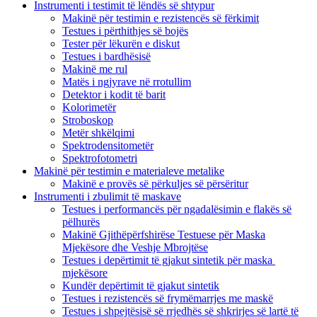
Instrumenti i testimit të lëndës së shtypur
Makinë për testimin e rezistencës së fërkimit
Testues i përthithjes së bojës
Tester për lëkurën e diskut
Testues i bardhësisë
Makinë me rul
Matës i ngjyrave në rrotullim
Detektor i kodit të barit
Kolorimetër
Stroboskop
Metër shkëlqimi
Spektrodensitometër
Spektrofotometri
Makinë për testimin e materialeve metalike
Makinë e provës së përkuljes së përsëritur
Instrumenti i zbulimit të maskave
Testues i performancës për ngadalësimin e flakës së
pëlhurës
Makinë Gjithëpërfshirëse Testuese për Maska
Mjekësore dhe Veshje Mbrojtëse
Testues i depërtimit të gjakut sintetik për maska ​​
mjekësore
Kundër depërtimit të gjakut sintetik
Testues i rezistencës së frymëmarrjes me maskë
Testues i shpejtësisë së rrjedhës së shkrirjes së lartë të