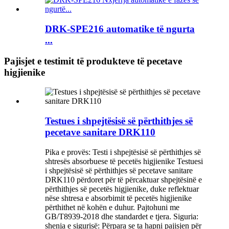
DRK-SPE216 automatike të ngurta
...
Pajisjet e testimit të produkteve të pecetave
higjienike
Testues i shpejtësisë së përthithjes së
pecetave sanitare DRK110
Pika e provës: Testi i shpejtësisë së përthithjes së
shtresës absorbuese të pecetës higjienike Testuesi
i shpejtësisë së përthithjes së pecetave sanitare
DRK110 përdoret për të përcaktuar shpejtësinë e
përthithjes së pecetës higjienike, duke reflektuar
nëse shtresa e absorbimit të pecetës higjienike
përthithet në kohën e duhur. Pajtohuni me
GB/T8939-2018 dhe standardet e tjera. Siguria:
shenja e sigurisë: Përpara se ta hapni pajisjen për