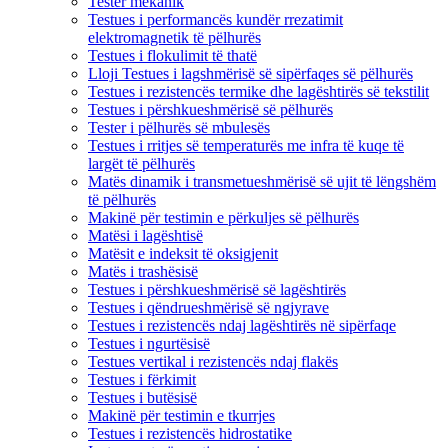
Tester mekanik
Testues i performancës kundër rrezatimit
elektromagnetik të pëlhurës
Testues i flokulimit të thatë
Lloji Testues i lagshmërisë së sipërfaqes së pëlhurës
Testues i rezistencës termike dhe lagështirës së tekstilit
Testues i përshkueshmërisë së pëlhurës
Tester i pëlhurës së mbulesës
Testues i rritjes së temperaturës me infra të kuqe të
largët të pëlhurës
Matës dinamik i transmetueshmërisë së ujit të lëngshëm
të pëlhurës
Makinë për testimin e përkuljes së pëlhurës
Matësi i lagështisë
Matësit e indeksit të oksigjenit
Matës i trashësisë
Testues i përshkueshmërisë së lagështirës
Testues i qëndrueshmërisë së ngjyrave
Testues i rezistencës ndaj lagështirës në sipërfaqe
Testues i ngurtësisë
Testues vertikal i rezistencës ndaj flakës
Testues i fërkimit
Testues i butësisë
Makinë për testimin e tkurrjes
Testues i rezistencës hidrostatike