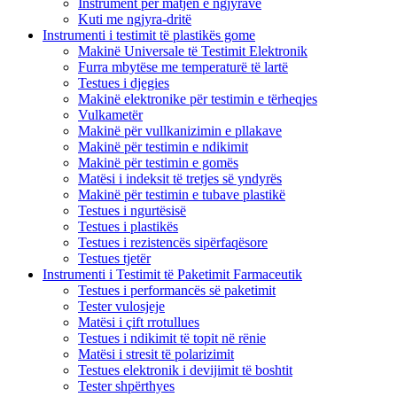
Instrument për matjen e ngjyrave
Kuti me ngjyra-dritë
Instrumenti i testimit të plastikës gome
Makinë Universale të Testimit Elektronik
Furra mbytëse me temperaturë të lartë
Testues i djegies
Makinë elektronike për testimin e tërheqjes
Vulkametër
Makinë për vullkanizimin e pllakave
Makinë për testimin e ndikimit
Makinë për testimin e gomës
Matësi i indeksit të tretjes së yndyrës
Makinë për testimin e tubave plastikë
Testues i ngurtësisë
Testues i plastikës
Testues i rezistencës sipërfaqësore
Testues tjetër
Instrumenti i Testimit të Paketimit Farmaceutik
Testues i performancës së paketimit
Tester vulosjeje
Matësi i çift rrotullues
Testues i ndikimit të topit në rënie
Matësi i stresit të polarizimit
Testues elektronik i devijimit të boshtit
Tester shpërthyes