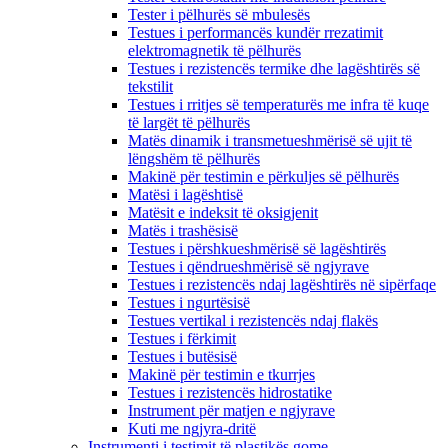
Tester i pëlhurës së mbulesës
Testues i performancës kundër rrezatimit
elektromagnetik të pëlhurës
Testues i rezistencës termike dhe lagështirës së
tekstilit
Testues i rritjes së temperaturës me infra të kuqe
të largët të pëlhurës
Matës dinamik i transmetueshmërisë së ujit të
lëngshëm të pëlhurës
Makinë për testimin e përkuljes së pëlhurës
Matësi i lagështisë
Matësit e indeksit të oksigjenit
Matës i trashësisë
Testues i përshkueshmërisë së lagështirës
Testues i qëndrueshmërisë së ngjyrave
Testues i rezistencës ndaj lagështirës në sipërfaqe
Testues i ngurtësisë
Testues vertikal i rezistencës ndaj flakës
Testues i fërkimit
Testues i butësisë
Makinë për testimin e tkurrjes
Testues i rezistencës hidrostatike
Instrument për matjen e ngjyrave
Kuti me ngjyra-dritë
Instrumenti i testimit të plastikës gome