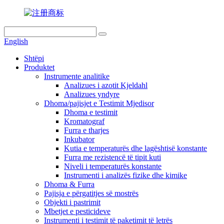
English
Shtëpi
Produktet
Instrumente analitike
Analizues i azotit Kjeldahl
Analizues yndyre
Dhoma/pajisjet e Testimit Mjedisor
Dhoma e testimit
Kromatograf
Furra e tharjes
Inkubator
Kutia e temperaturës dhe lagështisë konstante
Furra me rezistencë të tipit kuti
Niveli i temperaturës konstante
Instrumenti i analizës fizike dhe kimike
Dhoma & Furra
Pajisja e përgatitjes së mostrës
Objekti i pastrimit
Mbetjet e pesticideve
Instrumenti i testimit të paketimit të letrës