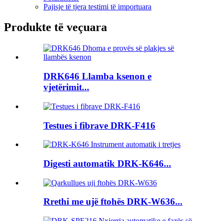
Pajisje të tjera testimi të importuara
Produkte të veçuara
DRK646 Llamba ksenon e
vjetërimit...
Testues i fibrave DRK-F416
Digesti automatik DRK-K646...
Rrethi me ujë ftohës DRK-W636...