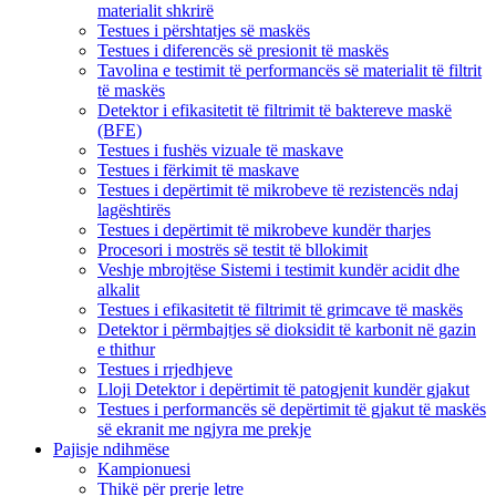
materialit shkrirë
Testues i përshtatjes së maskës
Testues i diferencës së presionit të maskës
Tavolina e testimit të performancës së materialit të filtrit
të maskës
Detektor i efikasitetit të filtrimit të baktereve maskë
(BFE)
Testues i fushës vizuale të maskave
Testues i fërkimit të maskave
Testues i depërtimit të mikrobeve të rezistencës ndaj
lagështirës
Testues i depërtimit të mikrobeve kundër tharjes
Procesori i mostrës së testit të bllokimit
Veshje mbrojtëse Sistemi i testimit kundër acidit dhe
alkalit
Testues i efikasitetit të filtrimit të grimcave të maskës
Detektor i përmbajtjes së dioksidit të karbonit në gazin
e thithur
Testues i rrjedhjeve
Lloji Detektor i depërtimit të patogjenit kundër gjakut
Testues i performancës së depërtimit të gjakut të maskës
së ekranit me ngjyra me prekje
Pajisje ndihmëse
Kampionuesi
Thikë për prerje letre