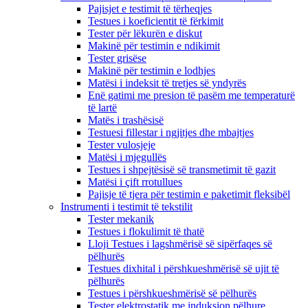
Pajisjet e testimit të tërheqjes
Testues i koeficientit të fërkimit
Tester për lëkurën e diskut
Makinë për testimin e ndikimit
Tester grisëse
Makinë për testimin e lodhjes
Matësi i indeksit të tretjes së yndyrës
Enë gatimi me presion të pasëm me temperaturë
të lartë
Matës i trashësisë
Testuesi fillestar i ngjitjes dhe mbajtjes
Tester vulosjeje
Matësi i mjegullës
Testues i shpejtësisë së transmetimit të gazit
Matësi i çift rrotullues
Pajisje të tjera për testimin e paketimit fleksibël
Instrumenti i testimit të tekstilit
Tester mekanik
Testues i flokulimit të thatë
Lloji Testues i lagshmërisë së sipërfaqes së
pëlhurës
Testues dixhital i përshkueshmërisë së ujit të
pëlhurës
Testues i përshkueshmërisë së pëlhurës
Tester elektrostatik me induksion pëlhure