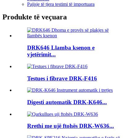
Pajisje të tjera testimi të importuara
Produkte të veçuara
DRK646 Llamba ksenon e
vjetërimit...
Testues i fibrave DRK-F416
Digesti automatik DRK-K646...
Rrethi me ujë ftohës DRK-W636...