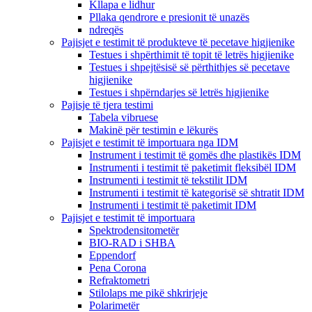
Kllapa e lidhur
Pllaka qendrore e presionit të unazës
ndreqës
Pajisjet e testimit të produkteve të pecetave higjienike
Testues i shpërthimit të topit të letrës higjienike
Testues i shpejtësisë së përthithjes së pecetave
higjienike
Testues i shpërndarjes së letrës higjienike
Pajisje të tjera testimi
Tabela vibruese
Makinë për testimin e lëkurës
Pajisjet e testimit të importuara nga IDM
Instrument i testimit të gomës dhe plastikës IDM
Instrumenti i testimit të paketimit fleksibël IDM
Instrumenti i testimit të tekstilit IDM
Instrumenti i testimit të kategorisë së shtratit IDM
Instrumenti i testimit të paketimit IDM
Pajisjet e testimit të importuara
Spektrodensitometër
BIO-RAD i SHBA
Eppendorf
Pena Corona
Refraktometri
Stilolaps me pikë shkrirjeje
Polarimetër