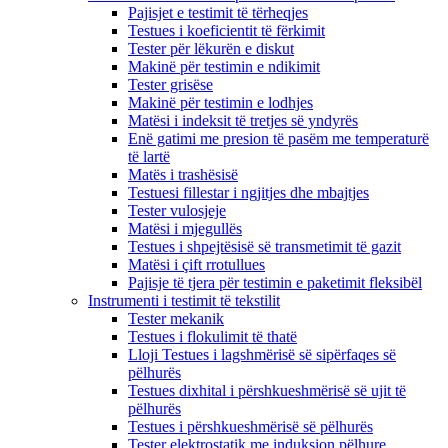
Pajisjet e testimit të tërheqjes
Testues i koeficientit të fërkimit
Tester për lëkurën e diskut
Makinë për testimin e ndikimit
Tester grisëse
Makinë për testimin e lodhjes
Matësi i indeksit të tretjes së yndyrës
Enë gatimi me presion të pasëm me temperaturë
të lartë
Matës i trashësisë
Testuesi fillestar i ngjitjes dhe mbajtjes
Tester vulosjeje
Matësi i mjegullës
Testues i shpejtësisë së transmetimit të gazit
Matësi i çift rrotullues
Pajisje të tjera për testimin e paketimit fleksibël
Instrumenti i testimit të tekstilit
Tester mekanik
Testues i flokulimit të thatë
Lloji Testues i lagshmërisë së sipërfaqes së
pëlhurës
Testues dixhital i përshkueshmërisë së ujit të
pëlhurës
Testues i përshkueshmërisë së pëlhurës
Tester elektrostatik me induksion pëlhure