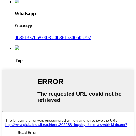
Whatsapp
Whatsapp
008613370587908 / 008615806605792
Top