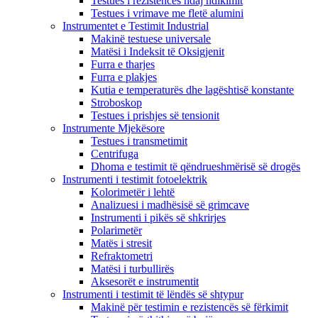
Testues i rezistencës ndaj ndikimit
Testues i vrimave me fletë alumini
Instrumentet e Testimit Industrial
Makinë testuese universale
Matësi i Indeksit të Oksigjenit
Furra e tharjes
Furra e plakjes
Kutia e temperaturës dhe lagështisë konstante
Stroboskop
Testues i prishjes së tensionit
Instrumente Mjekësore
Testues i transmetimit
Centrifuga
Dhoma e testimit të qëndrueshmërisë së drogës
Instrumenti i testimit fotoelektrik
Kolorimetër i lehtë
Analizuesi i madhësisë së grimcave
Instrumenti i pikës së shkrirjes
Polarimetër
Matës i stresit
Refraktometri
Matësi i turbullirës
Aksesorët e instrumentit
Instrumenti i testimit të lëndës së shtypur
Makinë për testimin e rezistencës së fërkimit