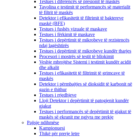
Testues i diferencës së presionit të maskës
Tavolina e testimit të performancës së materialit
të filtrit të maskës
Detektor i efikasitetit të filtrimit të baktereve
maskë (BFE)
Testues i fushës vizuale të maskave
Testues i fërkimit të maskave
Testues i depërtimit të mikrobeve të rezistencës
ndaj lagështirës
Testues i depërtimit të mikrobeve kundër tharjes
Procesori i mostrës së testit të bllokimit
Veshje mbrojtëse Sistemi i testimit kundër acidit
dhe alkalit
Testues i efikasitetit të filtrimit të grimcave të
maskës
Detektor i përmbajtjes së dioksidit të karbonit në
gazin e thithur
Testues i rrjedhjeve
Lloji Detektor i depërtimit të patogjenit kundër
gjakut
Testues i performancës së depërtimit të gjakut të
maskës së ekranit me ngjyra me prekje
Pajisje ndihmëse
Kampionuesi
Thikë për prerje letre