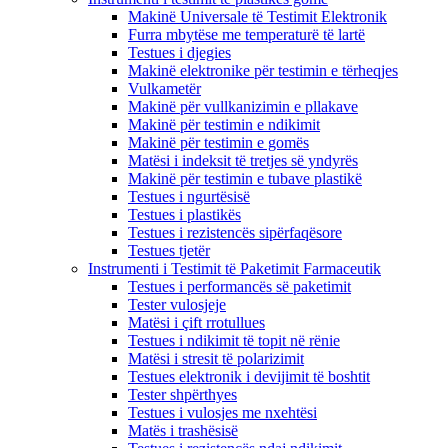
Makinë Universale të Testimit Elektronik
Furra mbytëse me temperaturë të lartë
Testues i djegies
Makinë elektronike për testimin e tërheqjes
Vulkametër
Makinë për vullkanizimin e pllakave
Makinë për testimin e ndikimit
Makinë për testimin e gomës
Matësi i indeksit të tretjes së yndyrës
Makinë për testimin e tubave plastikë
Testues i ngurtësisë
Testues i plastikës
Testues i rezistencës sipërfaqësore
Testues tjetër
Instrumenti i Testimit të Paketimit Farmaceutik
Testues i performancës së paketimit
Tester vulosjeje
Matësi i çift rrotullues
Testues i ndikimit të topit në rënie
Matësi i stresit të polarizimit
Testues elektronik i devijimit të boshtit
Tester shpërthyes
Testues i vulosjes me nxehtësi
Matës i trashësisë