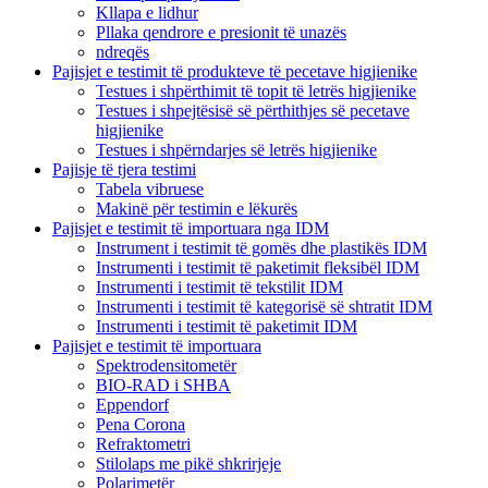
Kllapa e lidhur
Pllaka qendrore e presionit të unazës
ndreqës
Pajisjet e testimit të produkteve të pecetave higjienike
Testues i shpërthimit të topit të letrës higjienike
Testues i shpejtësisë së përthithjes së pecetave
higjienike
Testues i shpërndarjes së letrës higjienike
Pajisje të tjera testimi
Tabela vibruese
Makinë për testimin e lëkurës
Pajisjet e testimit të importuara nga IDM
Instrument i testimit të gomës dhe plastikës IDM
Instrumenti i testimit të paketimit fleksibël IDM
Instrumenti i testimit të tekstilit IDM
Instrumenti i testimit të kategorisë së shtratit IDM
Instrumenti i testimit të paketimit IDM
Pajisjet e testimit të importuara
Spektrodensitometër
BIO-RAD i SHBA
Eppendorf
Pena Corona
Refraktometri
Stilolaps me pikë shkrirjeje
Polarimetër