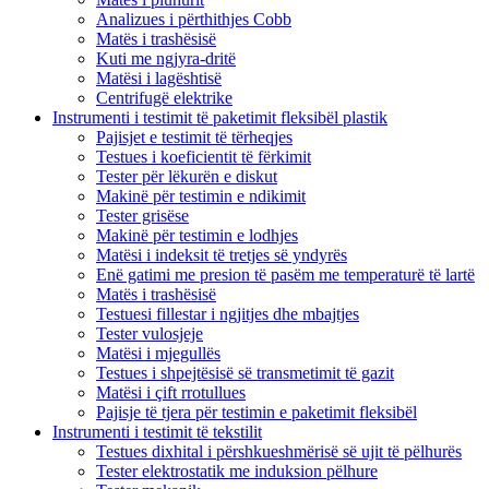
Analizues i përthithjes Cobb
Matës i trashësisë
Kuti me ngjyra-dritë
Matësi i lagështisë
Centrifugë elektrike
Instrumenti i testimit të paketimit fleksibël plastik
Pajisjet e testimit të tërheqjes
Testues i koeficientit të fërkimit
Tester për lëkurën e diskut
Makinë për testimin e ndikimit
Tester grisëse
Makinë për testimin e lodhjes
Matësi i indeksit të tretjes së yndyrës
Enë gatimi me presion të pasëm me temperaturë të lartë
Matës i trashësisë
Testuesi fillestar i ngjitjes dhe mbajtjes
Tester vulosjeje
Matësi i mjegullës
Testues i shpejtësisë së transmetimit të gazit
Matësi i çift rrotullues
Pajisje të tjera për testimin e paketimit fleksibël
Instrumenti i testimit të tekstilit
Testues dixhital i përshkueshmërisë së ujit të pëlhurës
Tester elektrostatik me induksion pëlhure