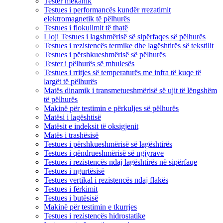
Tester mekanik
Testues i performancës kundër rrezatimit
elektromagnetik të pëlhurës
Testues i flokulimit të thatë
Lloji Testues i lagshmërisë së sipërfaqes së pëlhurës
Testues i rezistencës termike dhe lagështirës së tekstilit
Testues i përshkueshmërisë së pëlhurës
Tester i pëlhurës së mbulesës
Testues i rritjes së temperaturës me infra të kuqe të
largët të pëlhurës
Matës dinamik i transmetueshmërisë së ujit të lëngshëm
të pëlhurës
Makinë për testimin e përkuljes së pëlhurës
Matësi i lagështisë
Matësit e indeksit të oksigjenit
Matës i trashësisë
Testues i përshkueshmërisë së lagështirës
Testues i qëndrueshmërisë së ngjyrave
Testues i rezistencës ndaj lagështirës në sipërfaqe
Testues i ngurtësisë
Testues vertikal i rezistencës ndaj flakës
Testues i fërkimit
Testues i butësisë
Makinë për testimin e tkurrjes
Testues i rezistencës hidrostatike