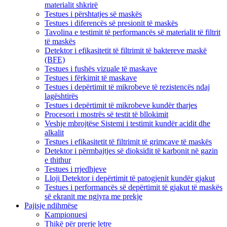
materialit shkrirë
Testues i përshtatjes së maskës
Testues i diferencës së presionit të maskës
Tavolina e testimit të performancës së materialit të filtrit
të maskës
Detektor i efikasitetit të filtrimit të baktereve maskë
(BFE)
Testues i fushës vizuale të maskave
Testues i fërkimit të maskave
Testues i depërtimit të mikrobeve të rezistencës ndaj
lagështirës
Testues i depërtimit të mikrobeve kundër tharjes
Procesori i mostrës së testit të bllokimit
Veshje mbrojtëse Sistemi i testimit kundër acidit dhe
alkalit
Testues i efikasitetit të filtrimit të grimcave të maskës
Detektor i përmbajtjes së dioksidit të karbonit në gazin
e thithur
Testues i rrjedhjeve
Lloji Detektor i depërtimit të patogjenit kundër gjakut
Testues i performancës së depërtimit të gjakut të maskës
së ekranit me ngjyra me prekje
Pajisje ndihmëse
Kampionuesi
Thikë për prerje letre