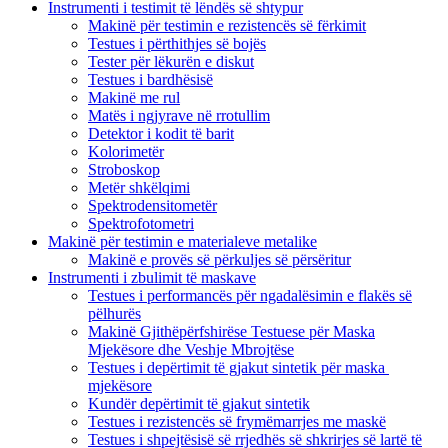
Instrumenti i testimit të lëndës së shtypur
Makinë për testimin e rezistencës së fërkimit
Testues i përthithjes së bojës
Tester për lëkurën e diskut
Testues i bardhësisë
Makinë me rul
Matës i ngjyrave në rrotullim
Detektor i kodit të barit
Kolorimetër
Stroboskop
Metër shkëlqimi
Spektrodensitometër
Spektrofotometri
Makinë për testimin e materialeve metalike
Makinë e provës së përkuljes së përsëritur
Instrumenti i zbulimit të maskave
Testues i performancës për ngadalësimin e flakës së
pëlhurës
Makinë Gjithëpërfshirëse Testuese për Maska
Mjekësore dhe Veshje Mbrojtëse
Testues i depërtimit të gjakut sintetik për maska ​​
mjekësore
Kundër depërtimit të gjakut sintetik
Testues i rezistencës së frymëmarrjes me maskë
Testues i shpejtësisë së rrjedhës së shkrirjes së lartë të