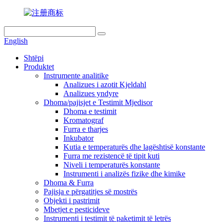
English
Shtëpi
Produktet
Instrumente analitike
Analizues i azotit Kjeldahl
Analizues yndyre
Dhoma/pajisjet e Testimit Mjedisor
Dhoma e testimit
Kromatograf
Furra e tharjes
Inkubator
Kutia e temperaturës dhe lagështisë konstante
Furra me rezistencë të tipit kuti
Niveli i temperaturës konstante
Instrumenti i analizës fizike dhe kimike
Dhoma & Furra
Pajisja e përgatitjes së mostrës
Objekti i pastrimit
Mbetjet e pesticideve
Instrumenti i testimit të paketimit të letrës