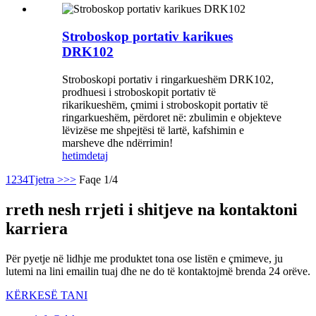
Stroboskop portativ karikues
DRK102
Stroboskopi portativ i ringarkueshëm DRK102,
prodhuesi i stroboskopit portativ të
rikarikueshëm, çmimi i stroboskopit portativ të
ringarkueshëm, përdoret në: zbulimin e objekteve
lëvizëse me shpejtësi të lartë, kafshimin e
marsheve dhe ndërrimin!
hetim
detaj
1
2
3
4
Tjetra >
>>
Faqe 1/4
rreth nesh rrjeti i shitjeve na kontaktoni
karriera
Për pyetje në lidhje me produktet tona ose listën e çmimeve, ju
lutemi na lini emailin tuaj dhe ne do të kontaktojmë brenda 24 orëve.
KËRKESË TANI