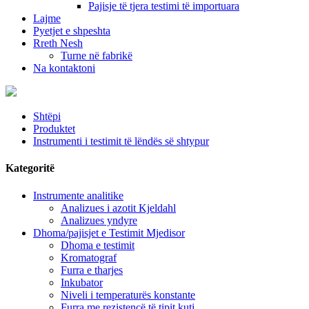
Pajisje të tjera testimi të importuara
Lajme
Pyetjet e shpeshta
Rreth Nesh
Turne në fabrikë
Na kontaktoni
Shtëpi
Produktet
Instrumenti i testimit të lëndës së shtypur
Kategoritë
Instrumente analitike
Analizues i azotit Kjeldahl
Analizues yndyre
Dhoma/pajisjet e Testimit Mjedisor
Dhoma e testimit
Kromatograf
Furra e tharjes
Inkubator
Niveli i temperaturës konstante
Furra me rezistencë të tipit kuti