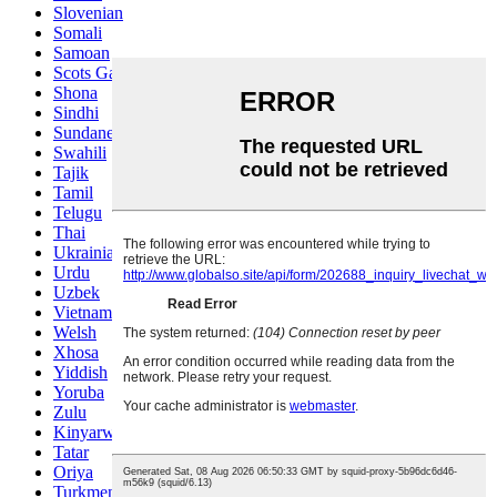
Slovenian
Somali
Samoan
Scots Gaelic
Shona
Sindhi
Sundanese
Swahili
Tajik
Tamil
Telugu
Thai
Ukrainian
Urdu
Uzbek
Vietnamese
Welsh
Xhosa
Yiddish
Yoruba
Zulu
Kinyarwanda
Tatar
Oriya
Turkmen