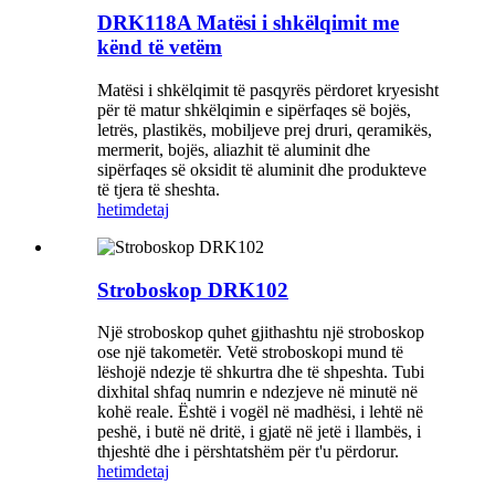
DRK118A Matësi i shkëlqimit me
kënd të vetëm
Matësi i shkëlqimit të pasqyrës përdoret kryesisht
për të matur shkëlqimin e sipërfaqes së bojës,
letrës, plastikës, mobiljeve prej druri, qeramikës,
mermerit, bojës, aliazhit të aluminit dhe
sipërfaqes së oksidit të aluminit dhe produkteve
të tjera të sheshta.
hetim
detaj
Stroboskop DRK102
Një stroboskop quhet gjithashtu një stroboskop
ose një takometër. Vetë stroboskopi mund të
lëshojë ndezje të shkurtra dhe të shpeshta. Tubi
dixhital shfaq numrin e ndezjeve në minutë në
kohë reale. Është i vogël në madhësi, i lehtë në
peshë, i butë në dritë, i gjatë në jetë i llambës, i
thjeshtë dhe i përshtatshëm për t'u përdorur.
hetim
detaj