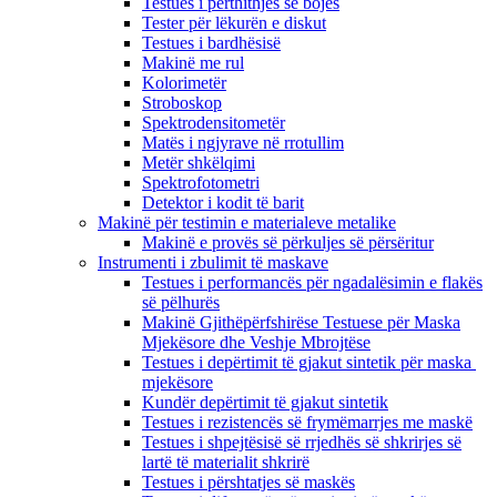
Testues i përthithjes së bojës
Tester për lëkurën e diskut
Testues i bardhësisë
Makinë me rul
Kolorimetër
Stroboskop
Spektrodensitometër
Matës i ngjyrave në rrotullim
Metër shkëlqimi
Spektrofotometri
Detektor i kodit të barit
Makinë për testimin e materialeve metalike
Makinë e provës së përkuljes së përsëritur
Instrumenti i zbulimit të maskave
Testues i performancës për ngadalësimin e flakës
së pëlhurës
Makinë Gjithëpërfshirëse Testuese për Maska
Mjekësore dhe Veshje Mbrojtëse
Testues i depërtimit të gjakut sintetik për maska ​​
mjekësore
Kundër depërtimit të gjakut sintetik
Testues i rezistencës së frymëmarrjes me maskë
Testues i shpejtësisë së rrjedhës së shkrirjes së
lartë të materialit shkrirë
Testues i përshtatjes së maskës