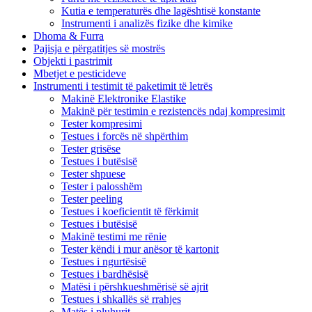
Kutia e temperaturës dhe lagështisë konstante
Instrumenti i analizës fizike dhe kimike
Dhoma & Furra
Pajisja e përgatitjes së mostrës
Objekti i pastrimit
Mbetjet e pesticideve
Instrumenti i testimit të paketimit të letrës
Makinë Elektronike Elastike
Makinë për testimin e rezistencës ndaj kompresimit
Tester kompresimi
Testues i forcës në shpërthim
Tester grisëse
Testues i butësisë
Tester shpuese
Tester i palosshëm
Tester peeling
Testues i koeficientit të fërkimit
Testues i butësisë
Makinë testimi me rënie
Tester këndi i mur anësor të kartonit
Testues i ngurtësisë
Testues i bardhësisë
Matësi i përshkueshmërisë së ajrit
Testues i shkallës së rrahjes
Matës i pluhurit