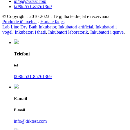
info@drktest.com
0086-531-85761369
© Copyright - 2010-2023 : Të gjitha të drejtat e rezervuara.
Produkte të nxehta
-
Harta e faqes
Lab Line Dry Bath Inkubator
,
Inkubatori artificial
,
Inkubatori i
vogël
,
Inkubatori i thatë
,
Inkubatori laboratorik
,
Inkubatori i qenve
,
Telefoni
tel
0086-531-85761369
E-mail
E-mail
info@drktest.com