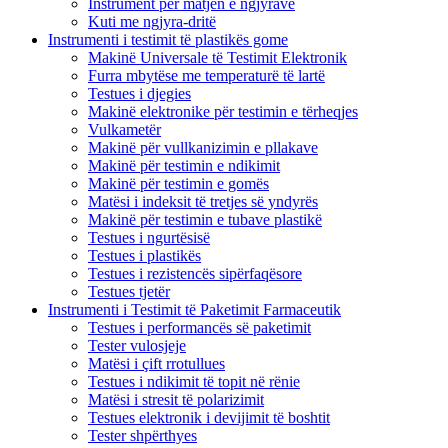
Instrument për matjen e ngjyrave
Kuti me ngjyra-dritë
Instrumenti i testimit të plastikës gome
Makinë Universale të Testimit Elektronik
Furra mbytëse me temperaturë të lartë
Testues i djegies
Makinë elektronike për testimin e tërheqjes
Vulkametër
Makinë për vullkanizimin e pllakave
Makinë për testimin e ndikimit
Makinë për testimin e gomës
Matësi i indeksit të tretjes së yndyrës
Makinë për testimin e tubave plastikë
Testues i ngurtësisë
Testues i plastikës
Testues i rezistencës sipërfaqësore
Testues tjetër
Instrumenti i Testimit të Paketimit Farmaceutik
Testues i performancës së paketimit
Tester vulosjeje
Matësi i çift rrotullues
Testues i ndikimit të topit në rënie
Matësi i stresit të polarizimit
Testues elektronik i devijimit të boshtit
Tester shpërthyes