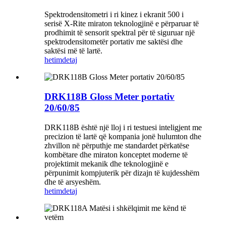
Spektrodensitometri i ri kinez i ekranit 500 i
serisë X-Rite miraton teknologjinë e përparuar të
prodhimit të sensorit spektral për të siguruar një
spektrodensitometër portativ me saktësi dhe
saktësi më të lartë.
hetim
detaj
DRK118B Gloss Meter portativ
20/60/85
DRK118B është një lloj i ri testuesi inteligjent me
precizion të lartë që kompania jonë hulumton dhe
zhvillon në përputhje me standardet përkatëse
kombëtare dhe miraton konceptet moderne të
projektimit mekanik dhe teknologjinë e
përpunimit kompjuterik për dizajn të kujdesshëm
dhe të arsyeshëm.
hetim
detaj