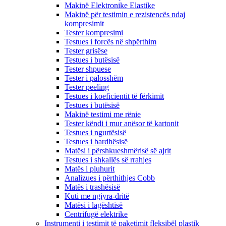
Makinë Elektronike Elastike
Makinë për testimin e rezistencës ndaj
kompresimit
Tester kompresimi
Testues i forcës në shpërthim
Tester grisëse
Testues i butësisë
Tester shpuese
Tester i palosshëm
Tester peeling
Testues i koeficientit të fërkimit
Testues i butësisë
Makinë testimi me rënie
Tester këndi i mur anësor të kartonit
Testues i ngurtësisë
Testues i bardhësisë
Matësi i përshkueshmërisë së ajrit
Testues i shkallës së rrahjes
Matës i pluhurit
Analizues i përthithjes Cobb
Matës i trashësisë
Kuti me ngjyra-dritë
Matësi i lagështisë
Centrifugë elektrike
Instrumenti i testimit të paketimit fleksibël plastik