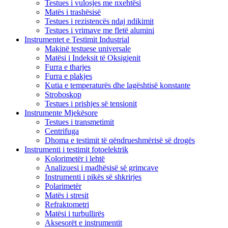
Testues i vulosjes me nxehtësi
Matës i trashësisë
Testues i rezistencës ndaj ndikimit
Testues i vrimave me fletë alumini
Instrumentet e Testimit Industrial
Makinë testuese universale
Matësi i Indeksit të Oksigjenit
Furra e tharjes
Furra e plakjes
Kutia e temperaturës dhe lagështisë konstante
Stroboskop
Testues i prishjes së tensionit
Instrumente Mjekësore
Testues i transmetimit
Centrifuga
Dhoma e testimit të qëndrueshmërisë së drogës
Instrumenti i testimit fotoelektrik
Kolorimetër i lehtë
Analizuesi i madhësisë së grimcave
Instrumenti i pikës së shkrirjes
Polarimetër
Matës i stresit
Refraktometri
Matësi i turbullirës
Aksesorët e instrumentit