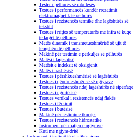
Tester i pëlhurës së mbulesës
Testues i performancës kundër rrezatimit
elektromagnetik të pëlhurës
Testues i rezistencës termike dhe lagështirës së
tekstilit
Testues i rritjes së temperaturës me infra të kuqe
të largët të pëlhurës
Matës dinamik i transmetueshmërisë së ujit të
lëngshëm të pëlhurës
Makinë për testimin e përkuljes së pëlhurës
Matësi i lagështisë
Matësit e indeksit të oksigjenit
Matës i trashësisë
Testues i përshkueshmërisë së lagështirës
Testues i qëndrueshmërisë së ngjyrave
Testues i rezistencës ndaj lagështirës në sipërfaqe
Testues i ngurtësisë
Testues vertikal i rezistencës ndaj flakës
Testues i fërkimit
Testues i butësisë
Makinë për testimin e tkurrjes
Testues i rezistencës hidrostatike
Instrument për matjen e ngjyrave
Kuti me ngjyra-dritë
Instrumenti i testimit të plastikës gome