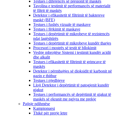
Testues i diferencës së presionit të maskës
Tavolina e testimit të performancës së materialit
të filtrit të maskës
Detektor i efikasitetit të filtrimit të baktereve
maskë (BFE)
Testues i fushës vizuale të maskave
Testues i fërkimit të maskave
Testues i depërtimit të mikrobeve të rezistencës
ndaj lagështirës
Testues i depërtimit të mikrobeve kundër tharjes
Procesori i mostrës së testit të bllokimit
Veshje mbrojtëse Sistemi i testimit kundër acidit
dhe alkalit
Testues i efikasitetit të filtrimit të grimcave të
maskës
Detektor i përmbajtjes së dioksidit të karbonit në
gazin e thithur
Testues i rrjedhjeve
Lloji Detektor i depërtimit të patogjenit kundër
gjakut
Testues i performancës së depërtimit të gjakut të
maskës së ekranit me ngjyra me prekje
Pajisje ndihmëse
Kampionuesi
Thikë për prerje letre