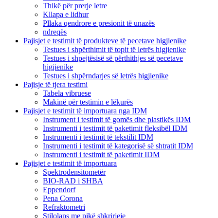
Thikë për prerje letre
Kllapa e lidhur
Pllaka qendrore e presionit të unazës
ndreqës
Pajisjet e testimit të produkteve të pecetave higjienike
Testues i shpërthimit të topit të letrës higjienike
Testues i shpejtësisë së përthithjes së pecetave
higjienike
Testues i shpërndarjes së letrës higjienike
Pajisje të tjera testimi
Tabela vibruese
Makinë për testimin e lëkurës
Pajisjet e testimit të importuara nga IDM
Instrument i testimit të gomës dhe plastikës IDM
Instrumenti i testimit të paketimit fleksibël IDM
Instrumenti i testimit të tekstilit IDM
Instrumenti i testimit të kategorisë së shtratit IDM
Instrumenti i testimit të paketimit IDM
Pajisjet e testimit të importuara
Spektrodensitometër
BIO-RAD i SHBA
Eppendorf
Pena Corona
Refraktometri
Stilolaps me pikë shkrirjeje