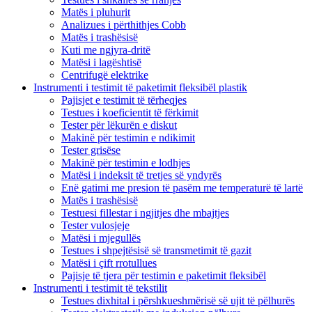
Matës i pluhurit
Analizues i përthithjes Cobb
Matës i trashësisë
Kuti me ngjyra-dritë
Matësi i lagështisë
Centrifugë elektrike
Instrumenti i testimit të paketimit fleksibël plastik
Pajisjet e testimit të tërheqjes
Testues i koeficientit të fërkimit
Tester për lëkurën e diskut
Makinë për testimin e ndikimit
Tester grisëse
Makinë për testimin e lodhjes
Matësi i indeksit të tretjes së yndyrës
Enë gatimi me presion të pasëm me temperaturë të lartë
Matës i trashësisë
Testuesi fillestar i ngjitjes dhe mbajtjes
Tester vulosjeje
Matësi i mjegullës
Testues i shpejtësisë së transmetimit të gazit
Matësi i çift rrotullues
Pajisje të tjera për testimin e paketimit fleksibël
Instrumenti i testimit të tekstilit
Testues dixhital i përshkueshmërisë së ujit të pëlhurës