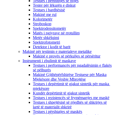
Testues i përthithjes së bojës
Tester për lëkurën e diskut
Testues i bardhësisë
Makinë me rul
Kolorimetër
Stroboskop
Spektrodensitometër
Matës i ngjyrave në rrotullim
Metër shkëlqimi
Spektrofotometri
Detektor i kodit të barit
Makinë për testimin e materialeve metalike
Makinë e provës së përkuljes së përsëritur
Instrumenti i zbulimit të maskave
Testues i performancës për ngadalësimin e flakës
së pëlhurës
Makinë Gjithëpërfshirëse Testuese për Maska
Mjekësore dhe Veshje Mbrojtëse
Testues i depërtimit të gjakut sintetik për maska ​​
mjekësore
Kundër depërtimit të gjakut sintetik
Testues i rezistencës së frymëmarrjes me maskë
Testues i shpejtësisë së rrjedhës së shkrirjes së
lartë të materialit shkrirë
Testues i përshtatjes së maskës