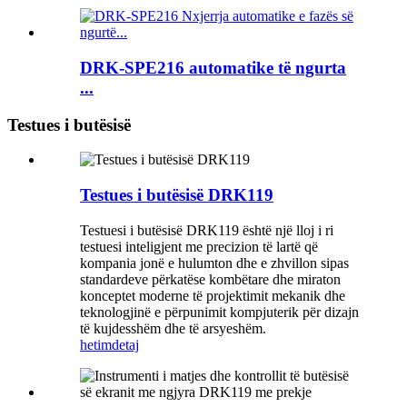
DRK-SPE216 automatike të ngurta
...
Testues i butësisë
Testues i butësisë DRK119
Testuesi i butësisë DRK119 është një lloj i ri
testuesi inteligjent me precizion të lartë që
kompania jonë e hulumton dhe e zhvillon sipas
standardeve përkatëse kombëtare dhe miraton
konceptet moderne të projektimit mekanik dhe
teknologjinë e përpunimit kompjuterik për dizajn
të kujdesshëm dhe të arsyeshëm.
hetim
detaj