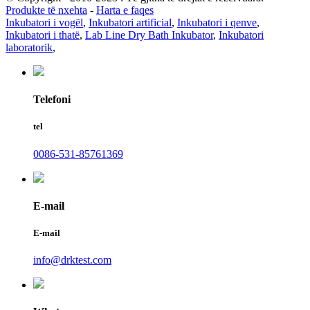
Produkte të nxehta
-
Harta e faqes
Inkubatori i vogël
,
Inkubatori artificial
,
Inkubatori i qenve
,
Inkubatori i thatë
,
Lab Line Dry Bath Inkubator
,
Inkubatori
laboratorik
,
Telefoni
tel
0086-531-85761369
E-mail
E-mail
info@drktest.com