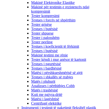
Makinë Elektronike Elastike
Makinë për testimin e rezistencës ndaj
kompresimit
Tester kompresimi
Testues i forcës në shpërthim
Tester grisëse
Testues i butësisë
Tester shpuese
Tester i palosshëm
Tester peeling
Testues i koeficientit të fërkimit
Testues i butësisë
Makinë testimi me rënie
Tester këndi i mur anësor të kartonit
Testues i ngurtësisë
Testues i bardhësisë
Matësi i përshkueshmërisë së ajrit
Testues i shkallës së rrahjes
Matës i pluhurit
Analizues i përthithjes Cobb
Matës i trashësisë
Kuti me ngjyra-dritë
Matësi i lagështisë
Centrifugë elektrike
Instrumenti i testimit të paketimit fleksibël plastik