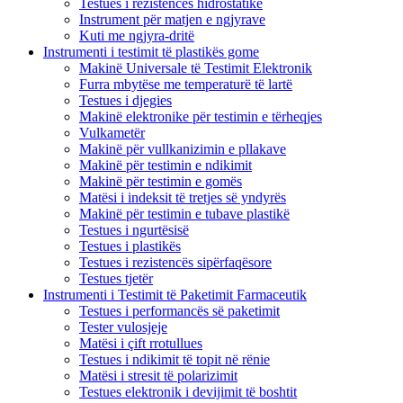
Testues i rezistencës hidrostatike
Instrument për matjen e ngjyrave
Kuti me ngjyra-dritë
Instrumenti i testimit të plastikës gome
Makinë Universale të Testimit Elektronik
Furra mbytëse me temperaturë të lartë
Testues i djegies
Makinë elektronike për testimin e tërheqjes
Vulkametër
Makinë për vullkanizimin e pllakave
Makinë për testimin e ndikimit
Makinë për testimin e gomës
Matësi i indeksit të tretjes së yndyrës
Makinë për testimin e tubave plastikë
Testues i ngurtësisë
Testues i plastikës
Testues i rezistencës sipërfaqësore
Testues tjetër
Instrumenti i Testimit të Paketimit Farmaceutik
Testues i performancës së paketimit
Tester vulosjeje
Matësi i çift rrotullues
Testues i ndikimit të topit në rënie
Matësi i stresit të polarizimit
Testues elektronik i devijimit të boshtit