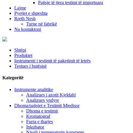
Pajisje të tjera testimi të importuara
Lajme
Pyetjet e shpeshta
Rreth Nesh
Turne në fabrikë
Na kontaktoni
Shtëpi
Produktet
Instrumenti i testimit të paketimit të letrës
Testues i butësisë
Kategoritë
Instrumente analitike
Analizues i azotit Kjeldahl
Analizues yndyre
Dhoma/pajisjet e Testimit Mjedisor
Dhoma e testimit
Kromatograf
Furra e tharjes
Inkubator
Niveli i temperaturës konstante