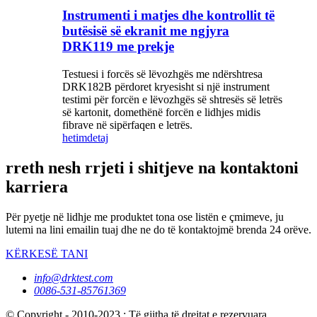
Instrumenti i matjes dhe kontrollit të
butësisë së ekranit me ngjyra
DRK119 me prekje
Testuesi i forcës së lëvozhgës me ndërshtresa
DRK182B përdoret kryesisht si një instrument
testimi për forcën e lëvozhgës së shtresës së letrës
së kartonit, domethënë forcën e lidhjes midis
fibrave në sipërfaqen e letrës.
hetim
detaj
rreth nesh rrjeti i shitjeve na kontaktoni
karriera
Për pyetje në lidhje me produktet tona ose listën e çmimeve, ju
lutemi na lini emailin tuaj dhe ne do të kontaktojmë brenda 24 orëve.
KËRKESË TANI
info@drktest.com
0086-531-85761369
© Copyright - 2010-2023 : Të gjitha të drejtat e rezervuara.