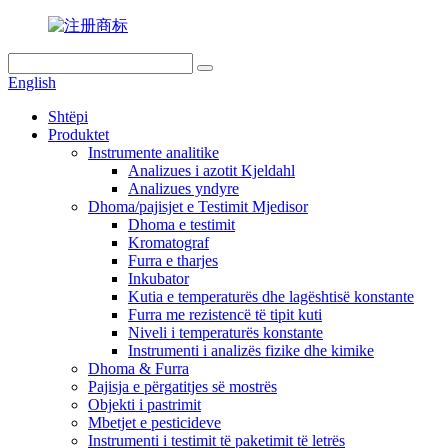
English
Shtëpi
Produktet
Instrumente analitike
Analizues i azotit Kjeldahl
Analizues yndyre
Dhoma/pajisjet e Testimit Mjedisor
Dhoma e testimit
Kromatograf
Furra e tharjes
Inkubator
Kutia e temperaturës dhe lagështisë konstante
Furra me rezistencë të tipit kuti
Niveli i temperaturës konstante
Instrumenti i analizës fizike dhe kimike
Dhoma & Furra
Pajisja e përgatitjes së mostrës
Objekti i pastrimit
Mbetjet e pesticideve
Instrumenti i testimit të paketimit të letrës