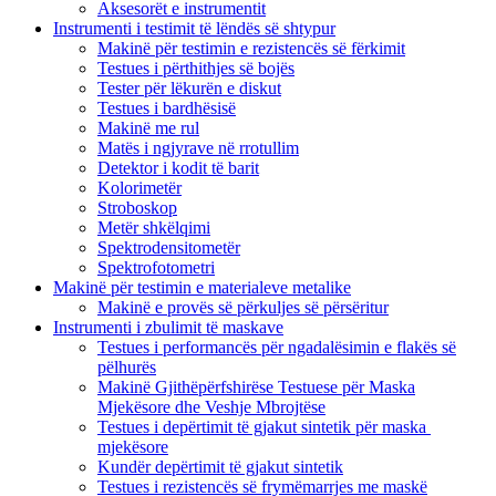
Aksesorët e instrumentit
Instrumenti i testimit të lëndës së shtypur
Makinë për testimin e rezistencës së fërkimit
Testues i përthithjes së bojës
Tester për lëkurën e diskut
Testues i bardhësisë
Makinë me rul
Matës i ngjyrave në rrotullim
Detektor i kodit të barit
Kolorimetër
Stroboskop
Metër shkëlqimi
Spektrodensitometër
Spektrofotometri
Makinë për testimin e materialeve metalike
Makinë e provës së përkuljes së përsëritur
Instrumenti i zbulimit të maskave
Testues i performancës për ngadalësimin e flakës së
pëlhurës
Makinë Gjithëpërfshirëse Testuese për Maska
Mjekësore dhe Veshje Mbrojtëse
Testues i depërtimit të gjakut sintetik për maska ​​
mjekësore
Kundër depërtimit të gjakut sintetik
Testues i rezistencës së frymëmarrjes me maskë