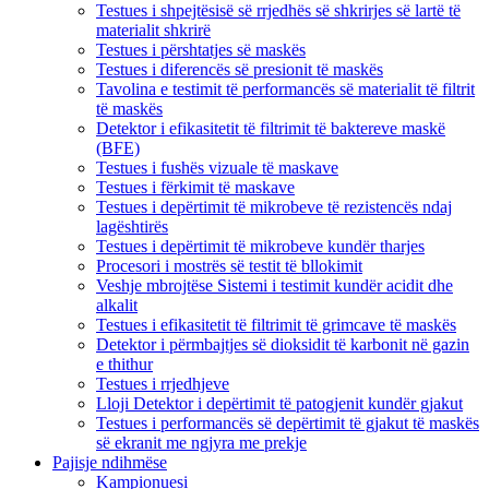
Testues i shpejtësisë së rrjedhës së shkrirjes së lartë të
materialit shkrirë
Testues i përshtatjes së maskës
Testues i diferencës së presionit të maskës
Tavolina e testimit të performancës së materialit të filtrit
të maskës
Detektor i efikasitetit të filtrimit të baktereve maskë
(BFE)
Testues i fushës vizuale të maskave
Testues i fërkimit të maskave
Testues i depërtimit të mikrobeve të rezistencës ndaj
lagështirës
Testues i depërtimit të mikrobeve kundër tharjes
Procesori i mostrës së testit të bllokimit
Veshje mbrojtëse Sistemi i testimit kundër acidit dhe
alkalit
Testues i efikasitetit të filtrimit të grimcave të maskës
Detektor i përmbajtjes së dioksidit të karbonit në gazin
e thithur
Testues i rrjedhjeve
Lloji Detektor i depërtimit të patogjenit kundër gjakut
Testues i performancës së depërtimit të gjakut të maskës
së ekranit me ngjyra me prekje
Pajisje ndihmëse
Kampionuesi