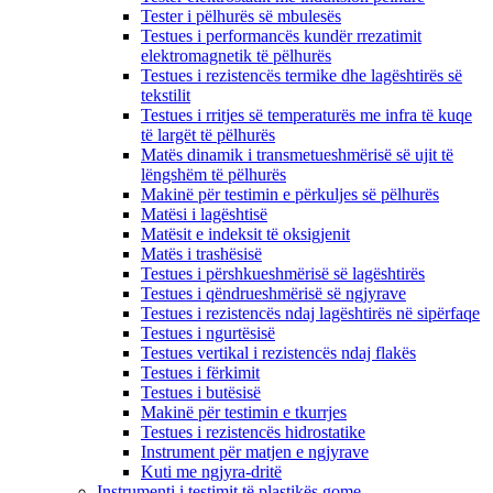
Tester i pëlhurës së mbulesës
Testues i performancës kundër rrezatimit
elektromagnetik të pëlhurës
Testues i rezistencës termike dhe lagështirës së
tekstilit
Testues i rritjes së temperaturës me infra të kuqe
të largët të pëlhurës
Matës dinamik i transmetueshmërisë së ujit të
lëngshëm të pëlhurës
Makinë për testimin e përkuljes së pëlhurës
Matësi i lagështisë
Matësit e indeksit të oksigjenit
Matës i trashësisë
Testues i përshkueshmërisë së lagështirës
Testues i qëndrueshmërisë së ngjyrave
Testues i rezistencës ndaj lagështirës në sipërfaqe
Testues i ngurtësisë
Testues vertikal i rezistencës ndaj flakës
Testues i fërkimit
Testues i butësisë
Makinë për testimin e tkurrjes
Testues i rezistencës hidrostatike
Instrument për matjen e ngjyrave
Kuti me ngjyra-dritë
Instrumenti i testimit të plastikës gome