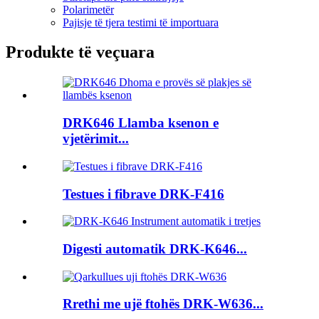
Polarimetër
Pajisje të tjera testimi të importuara
Produkte të veçuara
DRK646 Llamba ksenon e
vjetërimit...
Testues i fibrave DRK-F416
Digesti automatik DRK-K646...
Rrethi me ujë ftohës DRK-W636...