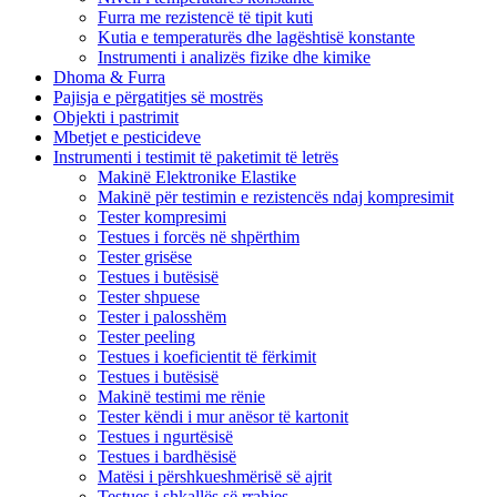
Furra me rezistencë të tipit kuti
Kutia e temperaturës dhe lagështisë konstante
Instrumenti i analizës fizike dhe kimike
Dhoma & Furra
Pajisja e përgatitjes së mostrës
Objekti i pastrimit
Mbetjet e pesticideve
Instrumenti i testimit të paketimit të letrës
Makinë Elektronike Elastike
Makinë për testimin e rezistencës ndaj kompresimit
Tester kompresimi
Testues i forcës në shpërthim
Tester grisëse
Testues i butësisë
Tester shpuese
Tester i palosshëm
Tester peeling
Testues i koeficientit të fërkimit
Testues i butësisë
Makinë testimi me rënie
Tester këndi i mur anësor të kartonit
Testues i ngurtësisë
Testues i bardhësisë
Matësi i përshkueshmërisë së ajrit
Testues i shkallës së rrahjes