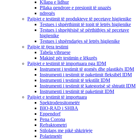
Kllapa e lidhur
Pllaka qendrore e presionit të unazës
ndreqës
Pajisjet e testimit të produkteve të pecetave higjienike
Testues i shpërthimit të topit të letrës higjienike
Testues i shpejtësisë së përthithjes së pecetave
higjienike
Testues i shpërndarjes së letrës higjienike
Pajisje të tjera testimi
Tabela vibruese
Makinë për testimin e lëkurës
Pajisjet e testimit të importuara nga IDM
Instrument i testimit të gomës dhe plastikës IDM
Instrumenti i testimit të paketimit fleksibël IDM
Instrumenti i testimit të tekstilit IDM
Instrumenti i testimit të kategorisë së shtratit IDM
Instrumenti i testimit të paketimit IDM
Pajisjet e testimit të importuara
Spektrodensitometër
BIO-RAD i SHBA
Eppendorf
Pena Corona
Refraktometri
Stilolaps me pikë shkrirjeje
Polarimetër