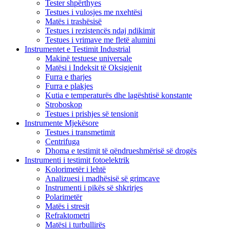
Tester shpërthyes
Testues i vulosjes me nxehtësi
Matës i trashësisë
Testues i rezistencës ndaj ndikimit
Testues i vrimave me fletë alumini
Instrumentet e Testimit Industrial
Makinë testuese universale
Matësi i Indeksit të Oksigjenit
Furra e tharjes
Furra e plakjes
Kutia e temperaturës dhe lagështisë konstante
Stroboskop
Testues i prishjes së tensionit
Instrumente Mjekësore
Testues i transmetimit
Centrifuga
Dhoma e testimit të qëndrueshmërisë së drogës
Instrumenti i testimit fotoelektrik
Kolorimetër i lehtë
Analizuesi i madhësisë së grimcave
Instrumenti i pikës së shkrirjes
Polarimetër
Matës i stresit
Refraktometri
Matësi i turbullirës