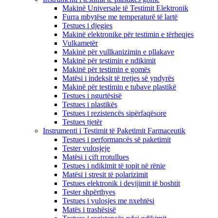
Makinë Universale të Testimit Elektronik
Furra mbytëse me temperaturë të lartë
Testues i djegies
Makinë elektronike për testimin e tërheqjes
Vulkametër
Makinë për vullkanizimin e pllakave
Makinë për testimin e ndikimit
Makinë për testimin e gomës
Matësi i indeksit të tretjes së yndyrës
Makinë për testimin e tubave plastikë
Testues i ngurtësisë
Testues i plastikës
Testues i rezistencës sipërfaqësore
Testues tjetër
Instrumenti i Testimit të Paketimit Farmaceutik
Testues i performancës së paketimit
Tester vulosjeje
Matësi i çift rrotullues
Testues i ndikimit të topit në rënie
Matësi i stresit të polarizimit
Testues elektronik i devijimit të boshtit
Tester shpërthyes
Testues i vulosjes me nxehtësi
Matës i trashësisë