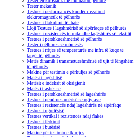
Tester elektrostatik me induksion pëlhure
Tester mekanik
Testues i performancës kundër rrezatimit
elektromagnetik të pëlhurës
Testues i flokulimit të thatë
Lloji Testues i lagshmërisë së sipërfaqes së pëlhurës
Testues i rezistencës termike dhe lagështirës së tekstilit
Testues i përshkueshmërisë së pëlhurës
Tester i pëlhurës së mbulesës
Testues i rritjes së temperaturës me infra të kuqe të
largët të pëlhurës
Matës dinamik i transmetueshmërisë së ujit të lëngshëm
të pëlhurës
Makinë për testimin e përkuljes së pëlhurës
Matësi i lagështisë
Matësit e indeksit të oksigjenit
Matës i trashësisë
Testues i përshkueshmërisë së lagështirës
Testues i qëndrueshmërisë së ngjyrave
Testues i rezistencës ndaj lagështirës në sipërfaqe
Testues i ngurtësisë
Testues vertikal i rezistencës ndaj flakës
Testues i fërkimit
Testues i butësisë
Makinë për testimin e tkurrjes