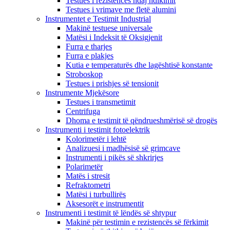
Testues i rezistencës ndaj ndikimit
Testues i vrimave me fletë alumini
Instrumentet e Testimit Industrial
Makinë testuese universale
Matësi i Indeksit të Oksigjenit
Furra e tharjes
Furra e plakjes
Kutia e temperaturës dhe lagështisë konstante
Stroboskop
Testues i prishjes së tensionit
Instrumente Mjekësore
Testues i transmetimit
Centrifuga
Dhoma e testimit të qëndrueshmërisë së drogës
Instrumenti i testimit fotoelektrik
Kolorimetër i lehtë
Analizuesi i madhësisë së grimcave
Instrumenti i pikës së shkrirjes
Polarimetër
Matës i stresit
Refraktometri
Matësi i turbullirës
Aksesorët e instrumentit
Instrumenti i testimit të lëndës së shtypur
Makinë për testimin e rezistencës së fërkimit