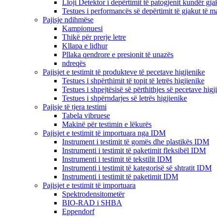
Lloji Detektor i depërtimit të patogjenit kundër gja
Testues i performancës së depërtimit të gjakut të 
Pajisje ndihmëse
Kampionuesi
Thikë për prerje letre
Kllapa e lidhur
Pllaka qendrore e presionit të unazës
ndreqës
Pajisjet e testimit të produkteve të pecetave higjienike
Testues i shpërthimit të topit të letrës higjienike
Testues i shpejtësisë së përthithjes së pecetave higj
Testues i shpërndarjes së letrës higjienike
Pajisje të tjera testimi
Tabela vibruese
Makinë për testimin e lëkurës
Pajisjet e testimit të importuara nga IDM
Instrument i testimit të gomës dhe plastikës IDM
Instrumenti i testimit të paketimit fleksibël IDM
Instrumenti i testimit të tekstilit IDM
Instrumenti i testimit të kategorisë së shtratit IDM
Instrumenti i testimit të paketimit IDM
Pajisjet e testimit të importuara
Spektrodensitometër
BIO-RAD i SHBA
Eppendorf