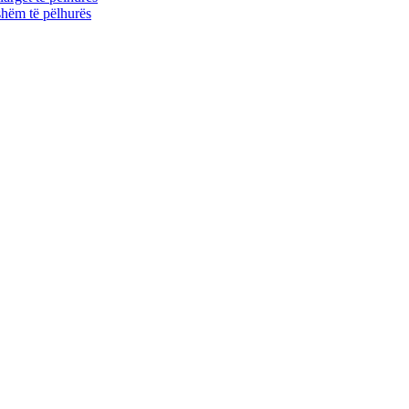
shëm të pëlhurës