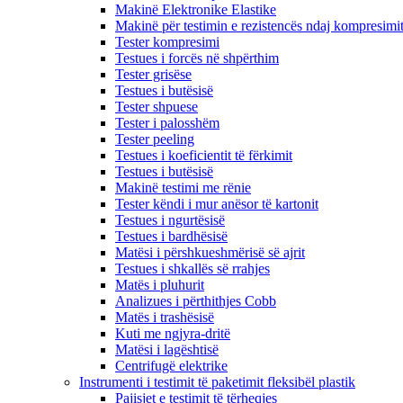
Makinë Elektronike Elastike
Makinë për testimin e rezistencës ndaj kompresimi
Tester kompresimi
Testues i forcës në shpërthim
Tester grisëse
Testues i butësisë
Tester shpuese
Tester i palosshëm
Tester peeling
Testues i koeficientit të fërkimit
Testues i butësisë
Makinë testimi me rënie
Tester këndi i mur anësor të kartonit
Testues i ngurtësisë
Testues i bardhësisë
Matësi i përshkueshmërisë së ajrit
Testues i shkallës së rrahjes
Matës i pluhurit
Analizues i përthithjes Cobb
Matës i trashësisë
Kuti me ngjyra-dritë
Matësi i lagështisë
Centrifugë elektrike
Instrumenti i testimit të paketimit fleksibël plastik
Pajisjet e testimit të tërheqjes