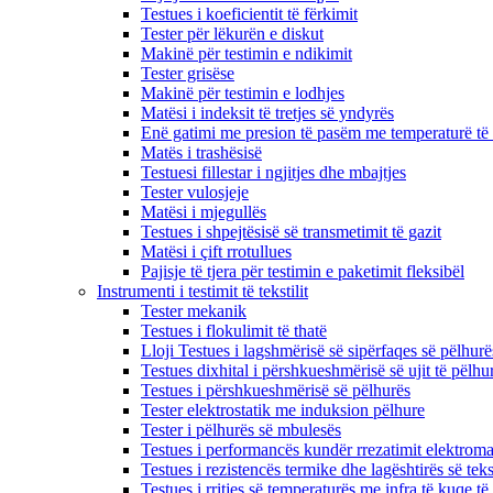
Testues i koeficientit të fërkimit
Tester për lëkurën e diskut
Makinë për testimin e ndikimit
Tester grisëse
Makinë për testimin e lodhjes
Matësi i indeksit të tretjes së yndyrës
Enë gatimi me presion të pasëm me temperaturë të 
Matës i trashësisë
Testuesi fillestar i ngjitjes dhe mbajtjes
Tester vulosjeje
Matësi i mjegullës
Testues i shpejtësisë së transmetimit të gazit
Matësi i çift rrotullues
Pajisje të tjera për testimin e paketimit fleksibël
Instrumenti i testimit të tekstilit
Tester mekanik
Testues i flokulimit të thatë
Lloji Testues i lagshmërisë së sipërfaqes së pëlhurë
Testues dixhital i përshkueshmërisë së ujit të pëlhu
Testues i përshkueshmërisë së pëlhurës
Tester elektrostatik me induksion pëlhure
Tester i pëlhurës së mbulesës
Testues i performancës kundër rrezatimit elektroma
Testues i rezistencës termike dhe lagështirës së tekst
Testues i rritjes së temperaturës me infra të kuqe të