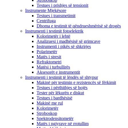
Stroboskop
Testues i prishjes së tensionit
Instrumente Mjekësore
Testues i transmetimit
Centrifuga
Dhoma e testimit të qëndrueshmërisë së drogës
Instrumenti i testimit fotoelektrik
Kolorimetër i lehtë
Analizuesi i madhësisë së grimcave
Instrumenti i pikës së shkrirjes
Polarimetër
Matës i stresit
Refraktometri
Matësi i turbullirës
Aksesorët e instrumentit
Instrumenti i testimit të lëndës së shtypur
Makinë për testimin e rezistencës së fërkimit
Testues i përthithjes së bojës
Tester për lëkurën e diskut
Testues i bardhësisë
Makinë me rul
Kolorimetër
Stroboskop
Spektrodensitometër
Matës i ngjyrave në rrotullim