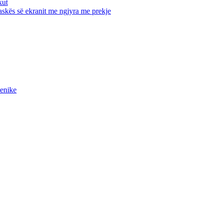
kut
maskës së ekranit me ngjyra me prekje
ienike