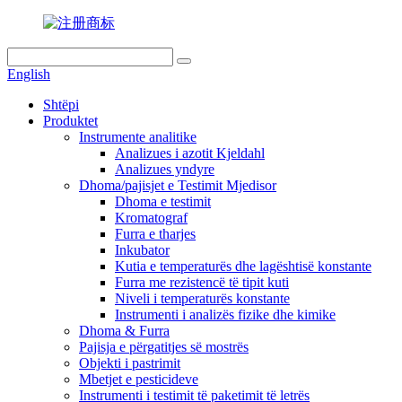
English
Shtëpi
Produktet
Instrumente analitike
Analizues i azotit Kjeldahl
Analizues yndyre
Dhoma/pajisjet e Testimit Mjedisor
Dhoma e testimit
Kromatograf
Furra e tharjes
Inkubator
Kutia e temperaturës dhe lagështisë konstante
Furra me rezistencë të tipit kuti
Niveli i temperaturës konstante
Instrumenti i analizës fizike dhe kimike
Dhoma & Furra
Pajisja e përgatitjes së mostrës
Objekti i pastrimit
Mbetjet e pesticideve
Instrumenti i testimit të paketimit të letrës