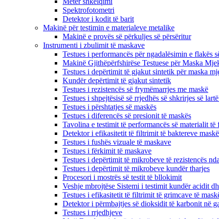
Metër shkëlqimi
Spektrofotometri
Detektor i kodit të barit
Makinë për testimin e materialeve metalike
Makinë e provës së përkuljes së përsëritur
Instrumenti i zbulimit të maskave
Testues i performancës për ngadalësimin e flakës s
Makinë Gjithëpërfshirëse Testuese për Maska Mje
Testues i depërtimit të gjakut sintetik për maska ​​m
Kundër depërtimit të gjakut sintetik
Testues i rezistencës së frymëmarrjes me maskë
Testues i shpejtësisë së rrjedhës së shkrirjes së lartë
Testues i përshtatjes së maskës
Testues i diferencës së presionit të maskës
Tavolina e testimit të performancës së materialit të f
Detektor i efikasitetit të filtrimit të baktereve mas
Testues i fushës vizuale të maskave
Testues i fërkimit të maskave
Testues i depërtimit të mikrobeve të rezistencës nda
Testues i depërtimit të mikrobeve kundër tharjes
Procesori i mostrës së testit të bllokimit
Veshje mbrojtëse Sistemi i testimit kundër acidit dh
Testues i efikasitetit të filtrimit të grimcave të mask
Detektor i përmbajtjes së dioksidit të karbonit në ga
Testues i rrjedhjeve