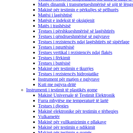
Matës dinamik i transmetueshmërisë së ujit të lëng
Makinë për testimin e përkuljes së pëlhurës
Matësi i lagështisë
Matësit e indeksit të oksigjenit
Matës i trashësisë
Testues i përshkueshmërisë së lagështirës
Testues i qëndrueshmërisë së ngjyrave
Testues i rezistencës ndaj lagështirës në sipërfaqe
Testues i ngurtësisë
Testues vertikal i rezistencës ndaj flakës
Testues i fërkimit
Testues i butësisë
Makinë për testimin e tkurrjes
Testues i rezistencës hidrostatike
Instrument për matjen e ngjyrave
Kuti me ngjyra-dritë
Instrumenti i testimit të plastikës gome
Makinë Universale të Testimit Elektronik
Furra mbytëse me temperaturë të lartë
Testues i djegies
Makinë elektronike për testimin e tërheqjes
Vulkametër
Makinë për vullkanizimin e pllakave
Makinë për testimin e ndikimit
Makinë për testimin e gomës