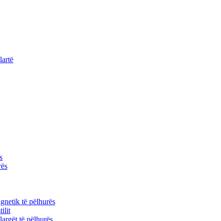
lartë
s
rës
gnetik të pëlhurës
ilit
 largët të pëlhurës