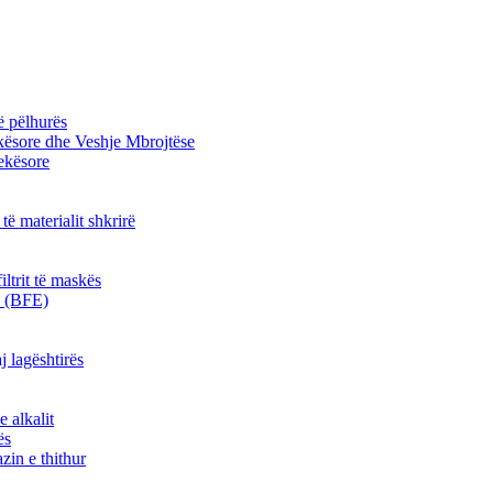
ë pëlhurës
kësore dhe Veshje Mbrojtëse
jekësore
 të materialit shkrirë
iltrit të maskës
kë (BFE)
j lagështirës
e alkalit
ës
zin e thithur