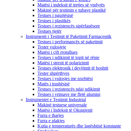
Matësi i indeksit të tretjes së yndyrës
Makinë për testimin e tubave plastikë
Testues i ngurtësisë
Testues i plastikës
Testues i rezistencës sipërfaqësore
Testues tjetër
Instrumenti i Testimit të Paketimit Farmaceutik
Testues i performancës së paketimit
Tester vulosjeje
Matësi i çift rrotullues
Testues i ndikimit të topit në rënie
Matësi i stresit të polarizimit
Testues elektronik i devijimit të boshtit
Tester shpërthyes
Testues i vulosjes me nxehtësi
Matës i trashësisë
Testues i rezistencës ndaj ndikimit
Testues i vrimave me fletë alumini
Instrumentet e Testimit Industrial
Makinë testuese universale
Matësi i Indeksit të Oksigjenit
Furra e tharjes
Furra e plakjes
Kutia e temperaturës dhe lagështisë konstante