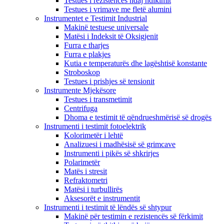
Testues i rezistencës ndaj ndikimit
Testues i vrimave me fletë alumini
Instrumentet e Testimit Industrial
Makinë testuese universale
Matësi i Indeksit të Oksigjenit
Furra e tharjes
Furra e plakjes
Kutia e temperaturës dhe lagështisë konstante
Stroboskop
Testues i prishjes së tensionit
Instrumente Mjekësore
Testues i transmetimit
Centrifuga
Dhoma e testimit të qëndrueshmërisë së drogës
Instrumenti i testimit fotoelektrik
Kolorimetër i lehtë
Analizuesi i madhësisë së grimcave
Instrumenti i pikës së shkrirjes
Polarimetër
Matës i stresit
Refraktometri
Matësi i turbullirës
Aksesorët e instrumentit
Instrumenti i testimit të lëndës së shtypur
Makinë për testimin e rezistencës së fërkimit