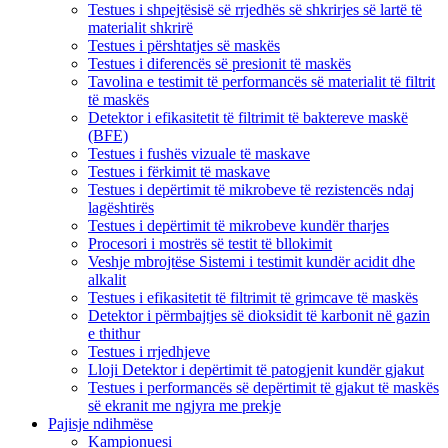
Testues i shpejtësisë së rrjedhës së shkrirjes së lartë të
materialit shkrirë
Testues i përshtatjes së maskës
Testues i diferencës së presionit të maskës
Tavolina e testimit të performancës së materialit të filtrit
të maskës
Detektor i efikasitetit të filtrimit të baktereve maskë
(BFE)
Testues i fushës vizuale të maskave
Testues i fërkimit të maskave
Testues i depërtimit të mikrobeve të rezistencës ndaj
lagështirës
Testues i depërtimit të mikrobeve kundër tharjes
Procesori i mostrës së testit të bllokimit
Veshje mbrojtëse Sistemi i testimit kundër acidit dhe
alkalit
Testues i efikasitetit të filtrimit të grimcave të maskës
Detektor i përmbajtjes së dioksidit të karbonit në gazin
e thithur
Testues i rrjedhjeve
Lloji Detektor i depërtimit të patogjenit kundër gjakut
Testues i performancës së depërtimit të gjakut të maskës
së ekranit me ngjyra me prekje
Pajisje ndihmëse
Kampionuesi