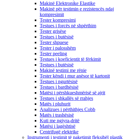
Makinë Elektronike Elastike
Makinë për testimin e rezistencës ndaj
kompresimit
Tester kompresimi
Testues i forcës në shpërthim
Tester grisëse
Testues i butësisë
Tester shpuese
Tester i palosshëm
Tester peeling
Testues i koeficientit të fërkimit
Testues i butësisë
Makinë testimi me rënie
Tester këndi i mur anësor të kartonit
Testues i ngurtësisë
Testues i bardhësisë
Matësi i përshkueshmërisë së ajrit
Testues i shkallës së rrahjes
Matës i pluhurit
Analizues i përthithjes Cobb
Matës i trashësisë
Kuti me ngjyra-dritë
Matësi i lagështisë
Centrifugë elektrike
Instrumenti i testimit të paketimit fleksibël plastik