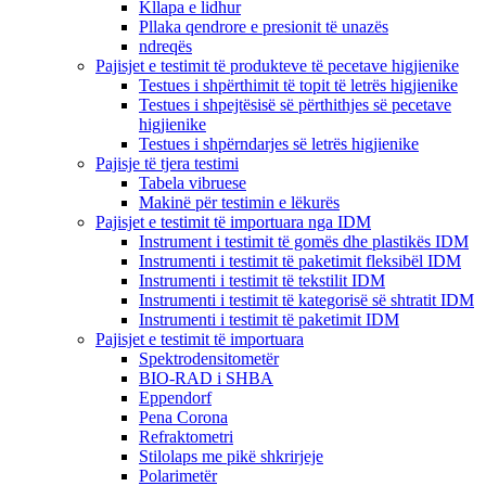
Kllapa e lidhur
Pllaka qendrore e presionit të unazës
ndreqës
Pajisjet e testimit të produkteve të pecetave higjienike
Testues i shpërthimit të topit të letrës higjienike
Testues i shpejtësisë së përthithjes së pecetave
higjienike
Testues i shpërndarjes së letrës higjienike
Pajisje të tjera testimi
Tabela vibruese
Makinë për testimin e lëkurës
Pajisjet e testimit të importuara nga IDM
Instrument i testimit të gomës dhe plastikës IDM
Instrumenti i testimit të paketimit fleksibël IDM
Instrumenti i testimit të tekstilit IDM
Instrumenti i testimit të kategorisë së shtratit IDM
Instrumenti i testimit të paketimit IDM
Pajisjet e testimit të importuara
Spektrodensitometër
BIO-RAD i SHBA
Eppendorf
Pena Corona
Refraktometri
Stilolaps me pikë shkrirjeje
Polarimetër