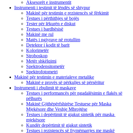
Aksesorët e instrumentit
Instrumenti i testimit të lëndës së shtypur
Makinë për testimin e rezistencës së fërkimit
Testues i përthithjes së bojës
Tester për lëkurën e diskut
Testues i bardhësisë
Makinë me rul
Matës i ngjyrave në rrotullim
Detektor i kodit të barit
Kolorimetër
Stroboskop
Metër shkëlqimi
Spektrodensitometër
Spektrofotometri
Makinë për testimin e materialeve metalike
Makinë e provës së përkuljes së përsëritur
Instrumenti i zbulimit të maskave
Testues i performancës për ngadalësimin e flakës së
pëlhurës
Makinë Gjithëpërfshirëse Testuese për Maska
Mjekësore dhe Veshje Mbrojtëse
Testues i depërtimit të gjakut sintetik për maska ​​
mjekësore
Kundër depërtimit të gjakut sintetik
Testues i rezistencës së frymëmarrjes me maskë