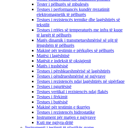
Tester i pëlhurës së mbulesës
Testues i performancës kundër rrezatimit
elektromagnetik të pëlhurës
Testues i rezistencës termike dhe lagështirës së
tekstilit
Testues i rritjes së temperaturës me infra të kuqe
të largët të pëlhurës
Matës dinamik i transmetueshmërisë së ujit të
lëngshëm të pëlhurës
Makinë për testimin e përkuljes së pëlhurës
Matësi i lagështisë
Matësit e indeksit të oksigjenit
Matës i trashësisë
Testues i përshkueshmërisë së lagështirës
Testues i qëndrueshmërisë së ngjyrave
Testues i rezistencës ndaj lagështirës në sipërfaqe
Testues i ngurtësisë
Testues vertikal i rezistencës ndaj flakës
Testues i fërkimit
Testues i butësisë
Makinë për testimin e tkurrjes
Testues i rezistencës hidrostatike
Instrument për matjen e ngjyrave
Kuti me ngjyra-dritë
Instrumenti i testimit të plastikës gome