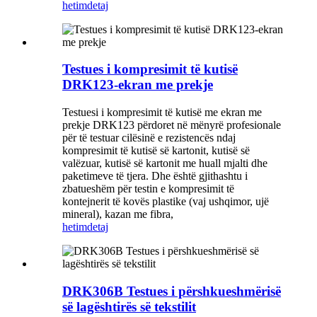
hetim
detaj
Testues i kompresimit të kutisë
DRK123-ekran me prekje
Testuesi i kompresimit të kutisë me ekran me
prekje DRK123 përdoret në mënyrë profesionale
për të testuar cilësinë e rezistencës ndaj
kompresimit të kutisë së kartonit, kutisë së
valëzuar, kutisë së kartonit me huall mjalti dhe
paketimeve të tjera. Dhe është gjithashtu i
zbatueshëm për testin e kompresimit të
kontejnerit të kovës plastike (vaj ushqimor, ujë
mineral), kazan me fibra,
hetim
detaj
DRK306B Testues i përshkueshmërisë
së lagështirës së tekstilit