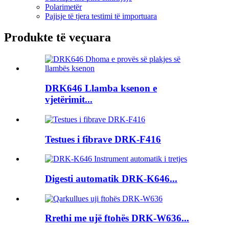
Polarimetër
Pajisje të tjera testimi të importuara
Produkte të veçuara
DRK646 Llamba ksenon e
vjetërimit...
Testues i fibrave DRK-F416
Digesti automatik DRK-K646...
Rrethi me ujë ftohës DRK-W636...