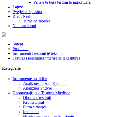
Pajisje të tjera testimi të importuara
Lajme
Pyetjet e shpeshta
Rreth Nesh
Turne në fabrikë
Na kontaktoni
Shtëpi
Produktet
Instrumenti i testimit të tekstilit
Testues i përshkueshmërisë së lagështirës
Kategoritë
Instrumente analitike
Analizues i azotit Kjeldahl
Analizues yndyre
Dhoma/pajisjet e Testimit Mjedisor
Dhoma e testimit
Kromatograf
Furra e tharjes
Inkubator
Niveli i temperaturës konstante