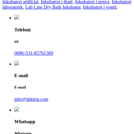
Inkubatori artificial
,
Inkubatori i thatë
,
Inkubatori i qenve
,
Inkubatori
laboratorik
,
Lab Line Dry Bath Inkubator
,
Inkubatori i vogël
,
Telefoni
tel
0086-531-85761369
E-mail
E-mail
info@drktest.com
Whatsapp
Whatsapp