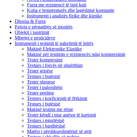
Furra me rezistencë të tipit kuti
Kutia e temperaturës dhe lagështisë konstante
Instrumenti i analizës fizike dhe kimike
Dhoma & Furra
Pajisja e përgatitjes së mostrës
Objekti i pastrimit
Mbetjet e pesticideve
Instrumenti i testimit të paketimit të letrës
Makinë Elektronike Elastike
Makinë për testimin e rezistencës ndaj kompresimit
Tester kompresimi
Testues i forcës në shpërthim
Tester grisëse
Testues i butësisë
Tester shpuese
Tester i palosshëm
Tester peeling
Testues i koeficientit të fërkimit
Testues i butësisë
Makinë testimi me rënie
Tester këndi i mur anësor të kartonit
Testues i ngurtësisë
Testues i bardhësisë
Matësi i përshkueshmërisë së ajrit
Testues i shkallës së rrahjes