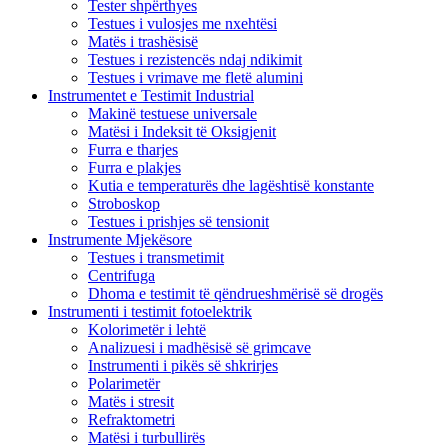
Tester shpërthyes
Testues i vulosjes me nxehtësi
Matës i trashësisë
Testues i rezistencës ndaj ndikimit
Testues i vrimave me fletë alumini
Instrumentet e Testimit Industrial
Makinë testuese universale
Matësi i Indeksit të Oksigjenit
Furra e tharjes
Furra e plakjes
Kutia e temperaturës dhe lagështisë konstante
Stroboskop
Testues i prishjes së tensionit
Instrumente Mjekësore
Testues i transmetimit
Centrifuga
Dhoma e testimit të qëndrueshmërisë së drogës
Instrumenti i testimit fotoelektrik
Kolorimetër i lehtë
Analizuesi i madhësisë së grimcave
Instrumenti i pikës së shkrirjes
Polarimetër
Matës i stresit
Refraktometri
Matësi i turbullirës