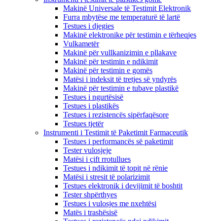
Makinë Universale të Testimit Elektronik
Furra mbytëse me temperaturë të lartë
Testues i djegies
Makinë elektronike për testimin e tërheqjes
Vulkametër
Makinë për vullkanizimin e pllakave
Makinë për testimin e ndikimit
Makinë për testimin e gomës
Matësi i indeksit të tretjes së yndyrës
Makinë për testimin e tubave plastikë
Testues i ngurtësisë
Testues i plastikës
Testues i rezistencës sipërfaqësore
Testues tjetër
Instrumenti i Testimit të Paketimit Farmaceutik
Testues i performancës së paketimit
Tester vulosjeje
Matësi i çift rrotullues
Testues i ndikimit të topit në rënie
Matësi i stresit të polarizimit
Testues elektronik i devijimit të boshtit
Tester shpërthyes
Testues i vulosjes me nxehtësi
Matës i trashësisë