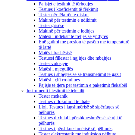
Pajisjet e testimit të tërheqjes
Testues i koeficientit të fërkimit
Tester për lëkurën e diskut
Makinë për testimin e ndikimit
Tester grisëse
Makinë për testimin e lodhjes
Matësi i indeksit të tretjes së yndyrës
Enë gatimi me presion të pasëm me temperaturë
të lartë
Matës i trashësisë
Testuesi fillestar i ngjitjes dhe mbajtjes
Tester vulosjeje
Matësi i mjegullës
Testues i shpejtësisë së transmetimit të gazit
Matësi i çift rrotullues
Pajisje të tjera për testimin e paketimit fleksibël
Instrumenti i testimit të tekstilit
Tester mekanik
Testues i flokulimit të thatë
Lloji Testues i lagshmërisë së sipërfaqes së
pëlhurës
Testues dixhital i përshkueshmërisë së ujit të
pëlhurës
Testues i përshkueshmërisë së pëlhurës
Tester elektrostatik me induksion pëlhure