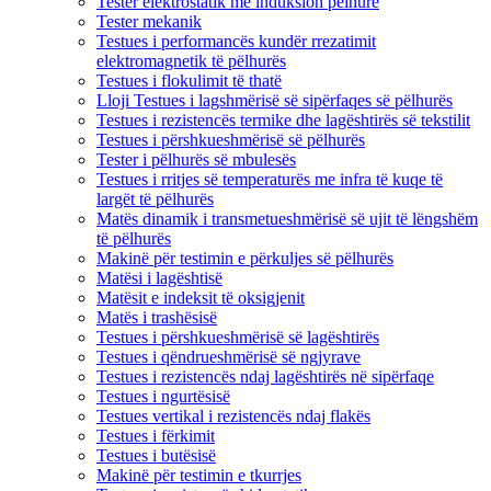
Tester elektrostatik me induksion pëlhure
Tester mekanik
Testues i performancës kundër rrezatimit
elektromagnetik të pëlhurës
Testues i flokulimit të thatë
Lloji Testues i lagshmërisë së sipërfaqes së pëlhurës
Testues i rezistencës termike dhe lagështirës së tekstilit
Testues i përshkueshmërisë së pëlhurës
Tester i pëlhurës së mbulesës
Testues i rritjes së temperaturës me infra të kuqe të
largët të pëlhurës
Matës dinamik i transmetueshmërisë së ujit të lëngshëm
të pëlhurës
Makinë për testimin e përkuljes së pëlhurës
Matësi i lagështisë
Matësit e indeksit të oksigjenit
Matës i trashësisë
Testues i përshkueshmërisë së lagështirës
Testues i qëndrueshmërisë së ngjyrave
Testues i rezistencës ndaj lagështirës në sipërfaqe
Testues i ngurtësisë
Testues vertikal i rezistencës ndaj flakës
Testues i fërkimit
Testues i butësisë
Makinë për testimin e tkurrjes