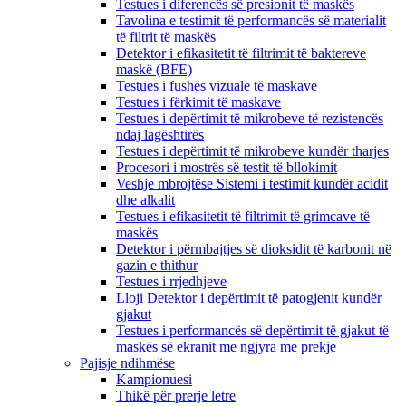
Testues i diferencës së presionit të maskës
Tavolina e testimit të performancës së materialit
të filtrit të maskës
Detektor i efikasitetit të filtrimit të baktereve
maskë (BFE)
Testues i fushës vizuale të maskave
Testues i fërkimit të maskave
Testues i depërtimit të mikrobeve të rezistencës
ndaj lagështirës
Testues i depërtimit të mikrobeve kundër tharjes
Procesori i mostrës së testit të bllokimit
Veshje mbrojtëse Sistemi i testimit kundër acidit
dhe alkalit
Testues i efikasitetit të filtrimit të grimcave të
maskës
Detektor i përmbajtjes së dioksidit të karbonit në
gazin e thithur
Testues i rrjedhjeve
Lloji Detektor i depërtimit të patogjenit kundër
gjakut
Testues i performancës së depërtimit të gjakut të
maskës së ekranit me ngjyra me prekje
Pajisje ndihmëse
Kampionuesi
Thikë për prerje letre