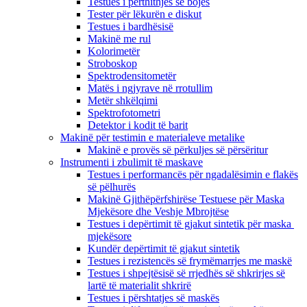
Testues i përthithjes së bojës
Tester për lëkurën e diskut
Testues i bardhësisë
Makinë me rul
Kolorimetër
Stroboskop
Spektrodensitometër
Matës i ngjyrave në rrotullim
Metër shkëlqimi
Spektrofotometri
Detektor i kodit të barit
Makinë për testimin e materialeve metalike
Makinë e provës së përkuljes së përsëritur
Instrumenti i zbulimit të maskave
Testues i performancës për ngadalësimin e flakës
së pëlhurës
Makinë Gjithëpërfshirëse Testuese për Maska
Mjekësore dhe Veshje Mbrojtëse
Testues i depërtimit të gjakut sintetik për maska ​​
mjekësore
Kundër depërtimit të gjakut sintetik
Testues i rezistencës së frymëmarrjes me maskë
Testues i shpejtësisë së rrjedhës së shkrirjes së
lartë të materialit shkrirë
Testues i përshtatjes së maskës