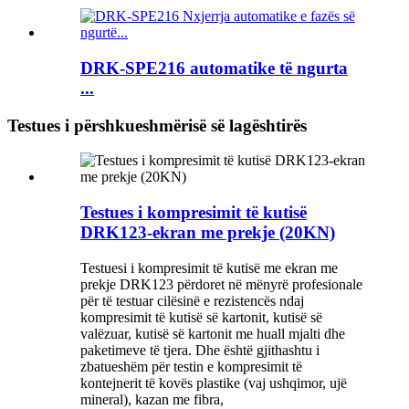
DRK-SPE216 automatike të ngurta
...
Testues i përshkueshmërisë së lagështirës
Testues i kompresimit të kutisë
DRK123-ekran me prekje (20KN)
Testuesi i kompresimit të kutisë me ekran me
prekje DRK123 përdoret në mënyrë profesionale
për të testuar cilësinë e rezistencës ndaj
kompresimit të kutisë së kartonit, kutisë së
valëzuar, kutisë së kartonit me huall mjalti dhe
paketimeve të tjera. Dhe është gjithashtu i
zbatueshëm për testin e kompresimit të
kontejnerit të kovës plastike (vaj ushqimor, ujë
mineral), kazan me fibra,