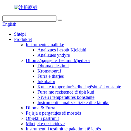
English
Shtëpi
Produktet
Instrumente analitike
Analizues i azotit Kjeldahl
Analizues yndyre
Dhoma/pajisjet e Testimit Mjedisor
Dhoma e testimit
Kromatograf
Furra e tharjes
Inkubator
Kutia e temperaturës dhe lagështisë konstante
Furra me rezistencë të tipit kuti
Niveli i temperaturës konstante
Instrumenti i analizës fizike dhe kimike
Dhoma & Furra
Pajisja e përgatitjes së mostrës
Objekti i pastrimit
Mbetjet e pesticideve
Instrumenti i testimit të paketimit të letrës