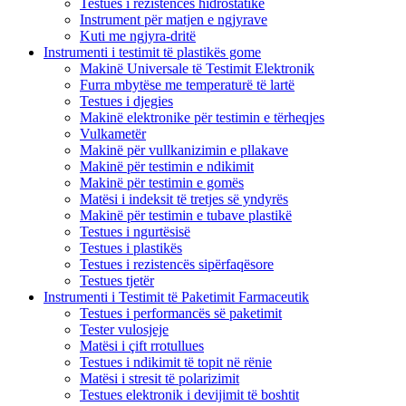
Testues i rezistencës hidrostatike
Instrument për matjen e ngjyrave
Kuti me ngjyra-dritë
Instrumenti i testimit të plastikës gome
Makinë Universale të Testimit Elektronik
Furra mbytëse me temperaturë të lartë
Testues i djegies
Makinë elektronike për testimin e tërheqjes
Vulkametër
Makinë për vullkanizimin e pllakave
Makinë për testimin e ndikimit
Makinë për testimin e gomës
Matësi i indeksit të tretjes së yndyrës
Makinë për testimin e tubave plastikë
Testues i ngurtësisë
Testues i plastikës
Testues i rezistencës sipërfaqësore
Testues tjetër
Instrumenti i Testimit të Paketimit Farmaceutik
Testues i performancës së paketimit
Tester vulosjeje
Matësi i çift rrotullues
Testues i ndikimit të topit në rënie
Matësi i stresit të polarizimit
Testues elektronik i devijimit të boshtit