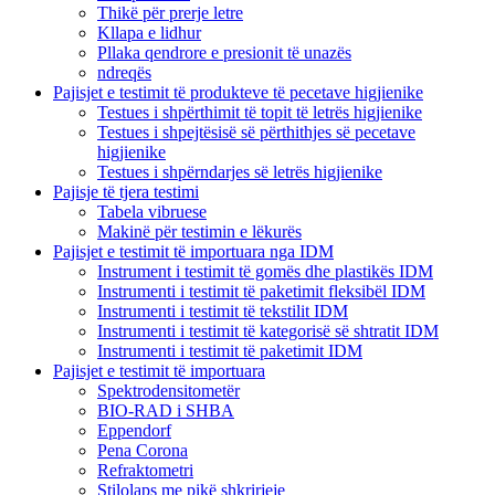
Thikë për prerje letre
Kllapa e lidhur
Pllaka qendrore e presionit të unazës
ndreqës
Pajisjet e testimit të produkteve të pecetave higjienike
Testues i shpërthimit të topit të letrës higjienike
Testues i shpejtësisë së përthithjes së pecetave
higjienike
Testues i shpërndarjes së letrës higjienike
Pajisje të tjera testimi
Tabela vibruese
Makinë për testimin e lëkurës
Pajisjet e testimit të importuara nga IDM
Instrument i testimit të gomës dhe plastikës IDM
Instrumenti i testimit të paketimit fleksibël IDM
Instrumenti i testimit të tekstilit IDM
Instrumenti i testimit të kategorisë së shtratit IDM
Instrumenti i testimit të paketimit IDM
Pajisjet e testimit të importuara
Spektrodensitometër
BIO-RAD i SHBA
Eppendorf
Pena Corona
Refraktometri
Stilolaps me pikë shkrirjeje