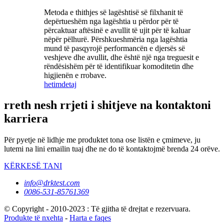
Metoda e thithjes së lagështisë së filxhanit të
depërtueshëm nga lagështia u përdor për të
përcaktuar aftësinë e avullit të ujit për të kaluar
nëpër pëlhurë. Përshkueshmëria nga lagështia
mund të pasqyrojë performancën e djersës së
veshjeve dhe avullit, dhe është një nga treguesit e
rëndësishëm për të identifikuar komoditetin dhe
higjienën e rrobave.
hetim
detaj
rreth nesh rrjeti i shitjeve na kontaktoni
karriera
Për pyetje në lidhje me produktet tona ose listën e çmimeve, ju
lutemi na lini emailin tuaj dhe ne do të kontaktojmë brenda 24 orëve.
KËRKESË TANI
info@drktest.com
0086-531-85761369
© Copyright - 2010-2023 : Të gjitha të drejtat e rezervuara.
Produkte të nxehta
-
Harta e faqes