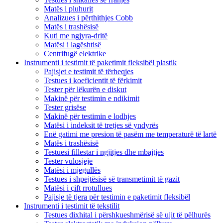
Matës i pluhurit
Analizues i përthithjes Cobb
Matës i trashësisë
Kuti me ngjyra-dritë
Matësi i lagështisë
Centrifugë elektrike
Instrumenti i testimit të paketimit fleksibël plastik
Pajisjet e testimit të tërheqjes
Testues i koeficientit të fërkimit
Tester për lëkurën e diskut
Makinë për testimin e ndikimit
Tester grisëse
Makinë për testimin e lodhjes
Matësi i indeksit të tretjes së yndyrës
Enë gatimi me presion të pasëm me temperaturë të lartë
Matës i trashësisë
Testuesi fillestar i ngjitjes dhe mbajtjes
Tester vulosjeje
Matësi i mjegullës
Testues i shpejtësisë së transmetimit të gazit
Matësi i çift rrotullues
Pajisje të tjera për testimin e paketimit fleksibël
Instrumenti i testimit të tekstilit
Testues dixhital i përshkueshmërisë së ujit të pëlhurës