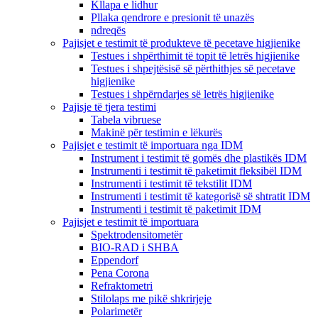
Kllapa e lidhur
Pllaka qendrore e presionit të unazës
ndreqës
Pajisjet e testimit të produkteve të pecetave higjienike
Testues i shpërthimit të topit të letrës higjienike
Testues i shpejtësisë së përthithjes së pecetave
higjienike
Testues i shpërndarjes së letrës higjienike
Pajisje të tjera testimi
Tabela vibruese
Makinë për testimin e lëkurës
Pajisjet e testimit të importuara nga IDM
Instrument i testimit të gomës dhe plastikës IDM
Instrumenti i testimit të paketimit fleksibël IDM
Instrumenti i testimit të tekstilit IDM
Instrumenti i testimit të kategorisë së shtratit IDM
Instrumenti i testimit të paketimit IDM
Pajisjet e testimit të importuara
Spektrodensitometër
BIO-RAD i SHBA
Eppendorf
Pena Corona
Refraktometri
Stilolaps me pikë shkrirjeje
Polarimetër