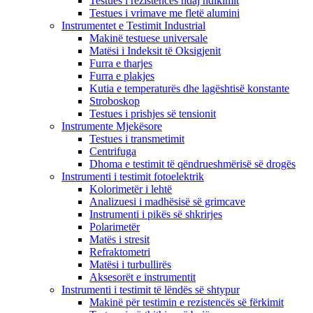
Testues i rezistencës ndaj ndikimit
Testues i vrimave me fletë alumini
Instrumentet e Testimit Industrial
Makinë testuese universale
Matësi i Indeksit të Oksigjenit
Furra e tharjes
Furra e plakjes
Kutia e temperaturës dhe lagështisë konstante
Stroboskop
Testues i prishjes së tensionit
Instrumente Mjekësore
Testues i transmetimit
Centrifuga
Dhoma e testimit të qëndrueshmërisë së drogës
Instrumenti i testimit fotoelektrik
Kolorimetër i lehtë
Analizuesi i madhësisë së grimcave
Instrumenti i pikës së shkrirjes
Polarimetër
Matës i stresit
Refraktometri
Matësi i turbullirës
Aksesorët e instrumentit
Instrumenti i testimit të lëndës së shtypur
Makinë për testimin e rezistencës së fërkimit