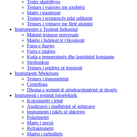
Tester shpërthyes
Testues i vulosjes me nxehtësi
Matës i trashësisë
Testues i rezistencës ndaj ndikimit
Testues i vrimave me fletë alumini
Instrumentet e Testimit Industrial
Makinë testuese universale
Matësi i Indeksit të Oksigjenit
Furra e tharjes
Furra e plakjes
Kutia e temperaturës dhe lagështisë konstante
Stroboskop
Testues i prishjes së tensionit
Instrumente Mjekësore
Testues i transmetimit
Centrifuga
Dhoma e testimit të qëndrueshmërisë së drogës
Instrumenti i testimit fotoelektrik
Kolorimetër i lehtë
Analizuesi i madhësisë së grimcave
Instrumenti i pikës së shkrirjes
Polarimetër
Matës i stresit
Refraktometri
Matësi i turbullirës