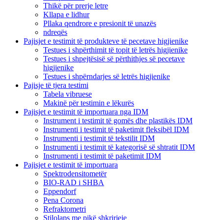
Thikë për prerje letre
Kllapa e lidhur
Pllaka qendrore e presionit të unazës
ndreqës
Pajisjet e testimit të produkteve të pecetave higjienike
Testues i shpërthimit të topit të letrës higjienike
Testues i shpejtësisë së përthithjes së pecetave
higjienike
Testues i shpërndarjes së letrës higjienike
Pajisje të tjera testimi
Tabela vibruese
Makinë për testimin e lëkurës
Pajisjet e testimit të importuara nga IDM
Instrument i testimit të gomës dhe plastikës IDM
Instrumenti i testimit të paketimit fleksibël IDM
Instrumenti i testimit të tekstilit IDM
Instrumenti i testimit të kategorisë së shtratit IDM
Instrumenti i testimit të paketimit IDM
Pajisjet e testimit të importuara
Spektrodensitometër
BIO-RAD i SHBA
Eppendorf
Pena Corona
Refraktometri
Stilolaps me pikë shkrirjeje