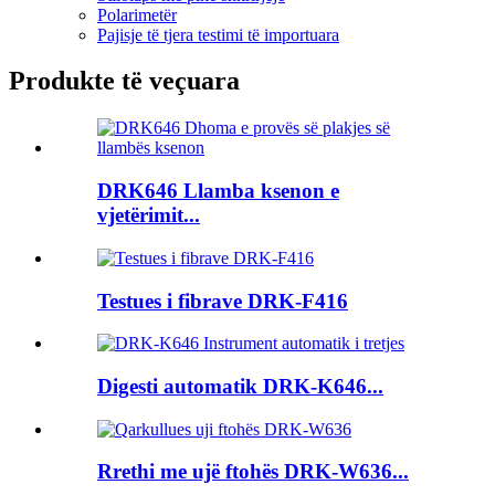
Polarimetër
Pajisje të tjera testimi të importuara
Produkte të veçuara
DRK646 Llamba ksenon e
vjetërimit...
Testues i fibrave DRK-F416
Digesti automatik DRK-K646...
Rrethi me ujë ftohës DRK-W636...