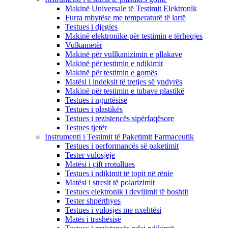
Makinë Universale të Testimit Elektronik
Furra mbytëse me temperaturë të lartë
Testues i djegies
Makinë elektronike për testimin e tërheqjes
Vulkametër
Makinë për vullkanizimin e pllakave
Makinë për testimin e ndikimit
Makinë për testimin e gomës
Matësi i indeksit të tretjes së yndyrës
Makinë për testimin e tubave plastikë
Testues i ngurtësisë
Testues i plastikës
Testues i rezistencës sipërfaqësore
Testues tjetër
Instrumenti i Testimit të Paketimit Farmaceutik
Testues i performancës së paketimit
Tester vulosjeje
Matësi i çift rrotullues
Testues i ndikimit të topit në rënie
Matësi i stresit të polarizimit
Testues elektronik i devijimit të boshtit
Tester shpërthyes
Testues i vulosjes me nxehtësi
Matës i trashësisë