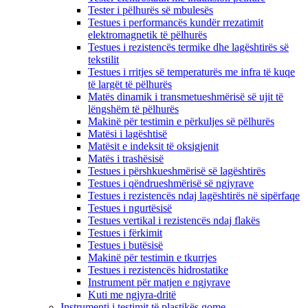
Tester i pëlhurës së mbulesës
Testues i performancës kundër rrezatimit
elektromagnetik të pëlhurës
Testues i rezistencës termike dhe lagështirës së
tekstilit
Testues i rritjes së temperaturës me infra të kuqe
të largët të pëlhurës
Matës dinamik i transmetueshmërisë së ujit të
lëngshëm të pëlhurës
Makinë për testimin e përkuljes së pëlhurës
Matësi i lagështisë
Matësit e indeksit të oksigjenit
Matës i trashësisë
Testues i përshkueshmërisë së lagështirës
Testues i qëndrueshmërisë së ngjyrave
Testues i rezistencës ndaj lagështirës në sipërfaqe
Testues i ngurtësisë
Testues vertikal i rezistencës ndaj flakës
Testues i fërkimit
Testues i butësisë
Makinë për testimin e tkurrjes
Testues i rezistencës hidrostatike
Instrument për matjen e ngjyrave
Kuti me ngjyra-dritë
Instrumenti i testimit të plastikës gome