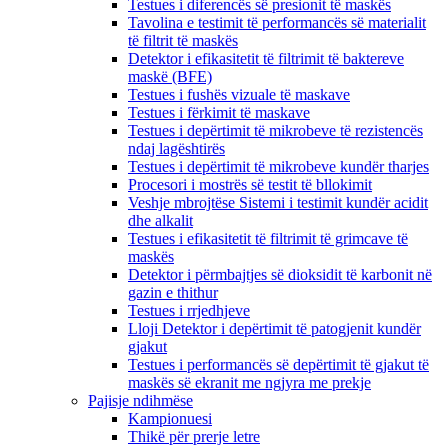
Testues i diferencës së presionit të maskës
Tavolina e testimit të performancës së materialit
të filtrit të maskës
Detektor i efikasitetit të filtrimit të baktereve
maskë (BFE)
Testues i fushës vizuale të maskave
Testues i fërkimit të maskave
Testues i depërtimit të mikrobeve të rezistencës
ndaj lagështirës
Testues i depërtimit të mikrobeve kundër tharjes
Procesori i mostrës së testit të bllokimit
Veshje mbrojtëse Sistemi i testimit kundër acidit
dhe alkalit
Testues i efikasitetit të filtrimit të grimcave të
maskës
Detektor i përmbajtjes së dioksidit të karbonit në
gazin e thithur
Testues i rrjedhjeve
Lloji Detektor i depërtimit të patogjenit kundër
gjakut
Testues i performancës së depërtimit të gjakut të
maskës së ekranit me ngjyra me prekje
Pajisje ndihmëse
Kampionuesi
Thikë për prerje letre