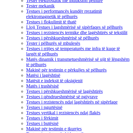
Tester elektrostatik me induksion pëlhure
Tester mekanik
Testues i performancës kundër rrezatimit
elektromagnetik të pëlhurës
Testues i flokulimit të thatë
Lloji Testues i lagshmërisë së sipërfaqes së pëlhurës
Testues i rezistencës termike dhe lagështirës së tekstilit
Testues i përshkueshmërisë së pëlhurës
Tester i pëlhurës së mbulesës
Testues i rritjes së temperaturës me infra të kuqe të
largët të pëlhurës
Matës dinamik i transmetueshmërisë së ujit të lëngshëm
të pëlhurës
Makinë për testimin e përkuljes së pëlhurës
Matësi i lagështisë
Matësit e indeksit të oksigjenit
Matës i trashësisë
Testues i përshkueshmërisë së lagështirës
Testues i qëndrueshmërisë së ngjyrave
Testues i rezistencës ndaj lagështirës në sipërfaqe
Testues i ngurtësisë
Testues vertikal i rezistencës ndaj flakës
Testues i fërkimit
Testues i butësisë
Makinë për testimin e tkurrjes