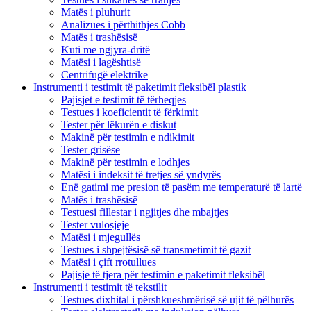
Matës i pluhurit
Analizues i përthithjes Cobb
Matës i trashësisë
Kuti me ngjyra-dritë
Matësi i lagështisë
Centrifugë elektrike
Instrumenti i testimit të paketimit fleksibël plastik
Pajisjet e testimit të tërheqjes
Testues i koeficientit të fërkimit
Tester për lëkurën e diskut
Makinë për testimin e ndikimit
Tester grisëse
Makinë për testimin e lodhjes
Matësi i indeksit të tretjes së yndyrës
Enë gatimi me presion të pasëm me temperaturë të lartë
Matës i trashësisë
Testuesi fillestar i ngjitjes dhe mbajtjes
Tester vulosjeje
Matësi i mjegullës
Testues i shpejtësisë së transmetimit të gazit
Matësi i çift rrotullues
Pajisje të tjera për testimin e paketimit fleksibël
Instrumenti i testimit të tekstilit
Testues dixhital i përshkueshmërisë së ujit të pëlhurës