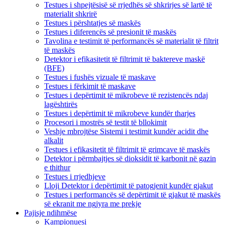
Testues i shpejtësisë së rrjedhës së shkrirjes së lartë të
materialit shkrirë
Testues i përshtatjes së maskës
Testues i diferencës së presionit të maskës
Tavolina e testimit të performancës së materialit të filtrit
të maskës
Detektor i efikasitetit të filtrimit të baktereve maskë
(BFE)
Testues i fushës vizuale të maskave
Testues i fërkimit të maskave
Testues i depërtimit të mikrobeve të rezistencës ndaj
lagështirës
Testues i depërtimit të mikrobeve kundër tharjes
Procesori i mostrës së testit të bllokimit
Veshje mbrojtëse Sistemi i testimit kundër acidit dhe
alkalit
Testues i efikasitetit të filtrimit të grimcave të maskës
Detektor i përmbajtjes së dioksidit të karbonit në gazin
e thithur
Testues i rrjedhjeve
Lloji Detektor i depërtimit të patogjenit kundër gjakut
Testues i performancës së depërtimit të gjakut të maskës
së ekranit me ngjyra me prekje
Pajisje ndihmëse
Kampionuesi