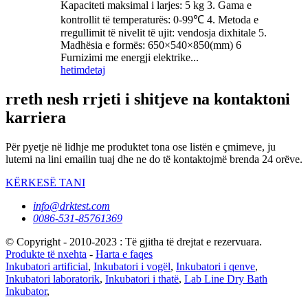
Kapaciteti maksimal i larjes: 5 kg 3. Gama e
kontrollit të temperaturës: 0-99℃ 4. Metoda e
rregullimit të nivelit të ujit: vendosja dixhitale 5.
Madhësia e formës: 650×540×850(mm) 6
Furnizimi me energji elektrike...
hetim
detaj
rreth nesh rrjeti i shitjeve na kontaktoni
karriera
Për pyetje në lidhje me produktet tona ose listën e çmimeve, ju
lutemi na lini emailin tuaj dhe ne do të kontaktojmë brenda 24 orëve.
KËRKESË TANI
info@drktest.com
0086-531-85761369
© Copyright - 2010-2023 : Të gjitha të drejtat e rezervuara.
Produkte të nxehta
-
Harta e faqes
Inkubatori artificial
,
Inkubatori i vogël
,
Inkubatori i qenve
,
Inkubatori laboratorik
,
Inkubatori i thatë
,
Lab Line Dry Bath
Inkubator
,