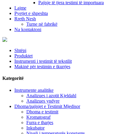
Pajisje të tjera testimi të importuara
Lajme
Pyetjet e shpeshta
Rreth Nesh
Turne në fabrikë
Na kontaktoni
Shtëpi
Produktet
Instrumenti i testimit të tekstilit
Makinë për testimin e tkurrjes
Kategoritë
Instrumente analitike
Analizues i azotit Kjeldahl
Analizues yndyre
Dhoma/pajisjet e Testimit Mjedisor
Dhoma e testimit
Kromatograf
Furra e tharjes
Inkubator
Niveli i temperaturës konstante