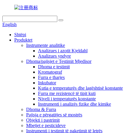
English
Shtëpi
Produktet
Instrumente analitike
Analizues i azotit Kjeldahl
Analizues yndyre
Dhoma/pajisjet e Testimit Mjedisor
Dhoma e testimit
Kromatograf
Furra e tharjes
Inkubator
Kutia e temperaturës dhe lagështisë konstante
Furra me rezistencë të tipit kuti
Niveli i temperaturës konstante
Instrumenti i analizës fizike dhe kimike
Dhoma & Furra
Pajisja e përgatitjes së mostrës
Objekti i pastrimit
Mbetjet e pesticideve
Instrumenti i testimit të paketimit të letrës