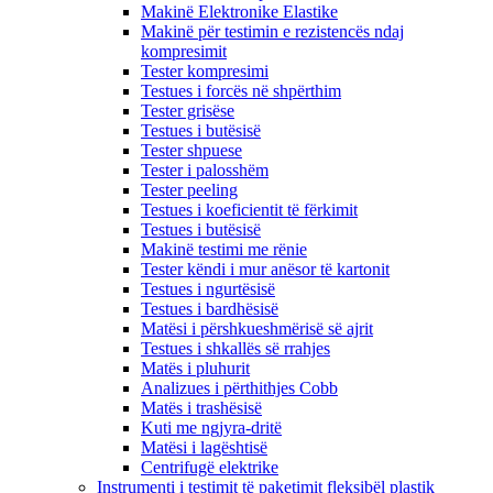
Makinë Elektronike Elastike
Makinë për testimin e rezistencës ndaj
kompresimit
Tester kompresimi
Testues i forcës në shpërthim
Tester grisëse
Testues i butësisë
Tester shpuese
Tester i palosshëm
Tester peeling
Testues i koeficientit të fërkimit
Testues i butësisë
Makinë testimi me rënie
Tester këndi i mur anësor të kartonit
Testues i ngurtësisë
Testues i bardhësisë
Matësi i përshkueshmërisë së ajrit
Testues i shkallës së rrahjes
Matës i pluhurit
Analizues i përthithjes Cobb
Matës i trashësisë
Kuti me ngjyra-dritë
Matësi i lagështisë
Centrifugë elektrike
Instrumenti i testimit të paketimit fleksibël plastik