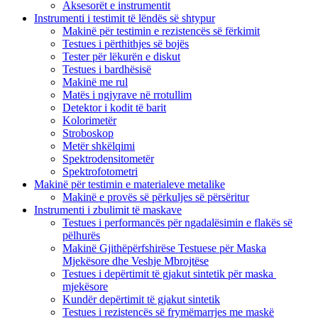
Aksesorët e instrumentit
Instrumenti i testimit të lëndës së shtypur
Makinë për testimin e rezistencës së fërkimit
Testues i përthithjes së bojës
Tester për lëkurën e diskut
Testues i bardhësisë
Makinë me rul
Matës i ngjyrave në rrotullim
Detektor i kodit të barit
Kolorimetër
Stroboskop
Metër shkëlqimi
Spektrodensitometër
Spektrofotometri
Makinë për testimin e materialeve metalike
Makinë e provës së përkuljes së përsëritur
Instrumenti i zbulimit të maskave
Testues i performancës për ngadalësimin e flakës së
pëlhurës
Makinë Gjithëpërfshirëse Testuese për Maska
Mjekësore dhe Veshje Mbrojtëse
Testues i depërtimit të gjakut sintetik për maska ​​
mjekësore
Kundër depërtimit të gjakut sintetik
Testues i rezistencës së frymëmarrjes me maskë