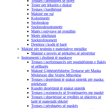
Testues i përthithjes së bojës
Tester për lëkurën e diskut
Testues i bardhësisë
Makinë me rul
Kolorimetër
Stroboskop
Spektrodensitometër
Matës i ngjyrave në rrotullim
Metër shkëlqimi
Spektrofotometri
Detektor i kodit të barit
Makinë për testimin e materialeve metalike
Makinë e provës së përkuljes së përsëritur
Instrumenti i zbulimit të maskave
Testues i performancës për ngadalësimin e flakës
së pëlhurës
Makinë Gjithëpërfshirëse Testuese për Maska
Mjekësore dhe Veshje Mbrojtëse
Testues i depërtimit të gjakut sintetik për maska ​​
mjekësore
Kundër depërtimit të gjakut sintetik
Testues i rezistencës së frymëmarrjes me maskë
Testues i shpejtësisë së rrjedhës së shkrirjes së
lartë të materialit shkrirë
Testues i përshtatjes së maskës