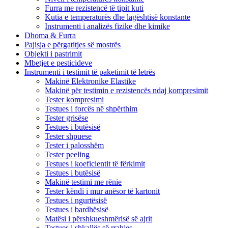
Furra me rezistencë të tipit kuti
Kutia e temperaturës dhe lagështisë konstante
Instrumenti i analizës fizike dhe kimike
Dhoma & Furra
Pajisja e përgatitjes së mostrës
Objekti i pastrimit
Mbetjet e pesticideve
Instrumenti i testimit të paketimit të letrës
Makinë Elektronike Elastike
Makinë për testimin e rezistencës ndaj kompresimit
Tester kompresimi
Testues i forcës në shpërthim
Tester grisëse
Testues i butësisë
Tester shpuese
Tester i palosshëm
Tester peeling
Testues i koeficientit të fërkimit
Testues i butësisë
Makinë testimi me rënie
Tester këndi i mur anësor të kartonit
Testues i ngurtësisë
Testues i bardhësisë
Matësi i përshkueshmërisë së ajrit
Testues i shkallës së rrahjes