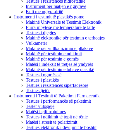
Testues i rezistencës hidrostatike
Instrument për matjen e ngjyrave
Kuti me ngjyra-dritë
Instrumenti i testimit të plastikës gome
Makinë Universale të Testimit Elektronik
Furra mbytëse me temperaturë të lartë
Testues i djegies
Makinë elektronike për testimin e tërheqjes
Vulkametër
Makinë për vullkanizimin e pllakave
Makinë për testimin e ndikimit
Makinë për testimin e gomës
Matësi i indeksit të tretjes së yndyrës
Makinë për testimin e tubave plastikë
Testues i ngurtësisë
Testues i plastikës
Testues i rezistencës sipërfaqësore
Testues tjetër
Instrumenti i Testimit të Paketimit Farmaceutik
Testues i performancës së paketimit
Tester vulosjeje
Matësi i çift rrotullues
Testues i ndikimit të topit në rënie
Matësi i stresit të polarizimit
Testues elektronik i devijimit të boshtit