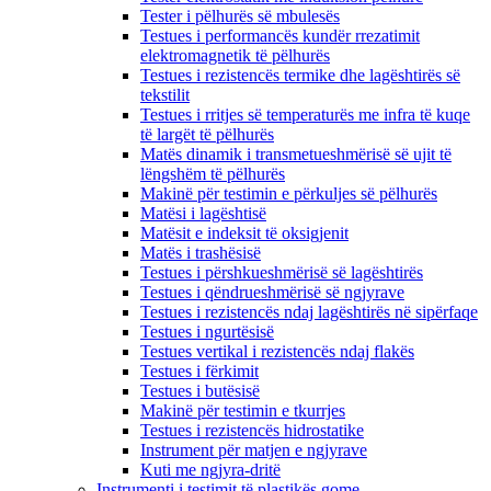
Tester i pëlhurës së mbulesës
Testues i performancës kundër rrezatimit
elektromagnetik të pëlhurës
Testues i rezistencës termike dhe lagështirës së
tekstilit
Testues i rritjes së temperaturës me infra të kuqe
të largët të pëlhurës
Matës dinamik i transmetueshmërisë së ujit të
lëngshëm të pëlhurës
Makinë për testimin e përkuljes së pëlhurës
Matësi i lagështisë
Matësit e indeksit të oksigjenit
Matës i trashësisë
Testues i përshkueshmërisë së lagështirës
Testues i qëndrueshmërisë së ngjyrave
Testues i rezistencës ndaj lagështirës në sipërfaqe
Testues i ngurtësisë
Testues vertikal i rezistencës ndaj flakës
Testues i fërkimit
Testues i butësisë
Makinë për testimin e tkurrjes
Testues i rezistencës hidrostatike
Instrument për matjen e ngjyrave
Kuti me ngjyra-dritë
Instrumenti i testimit të plastikës gome