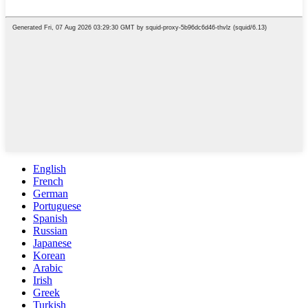
English
French
German
Portuguese
Spanish
Russian
Japanese
Korean
Arabic
Irish
Greek
Turkish