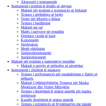
Aksesorët e instrumentit
Instrumenti i testimit të lëndës së shtypur
Makinë për testimin e rezistencës së fërkimit
Testues i përthithjes së bojës
Tester për lëkurën e diskut
Testues i bardhësisë
Makinë me rul
Matës i ngjyrave në rrotullim
Detektor i kodit të barit
Kolorimetër
Stroboskop
Metër shkëlqimi
Spektrodensitometër
Spektrofotometri
Makinë për testimin e materialeve metalike
Makinë e provës së përkuljes së përsëritur
Instrumenti i zbulimit të maskave
Testues i performancës për ngadalësimin e flakës së
pëlhurës
Makinë Gjithëpërfshirëse Testuese për Maska
Mjekësore dhe Veshje Mbrojtëse
Testues i depërtimit të gjakut sintetik për maska ​​
mjekësore
Kundër depërtimit të gjakut sintetik
Testues i rezistencës së frymëmarrjes me maskë