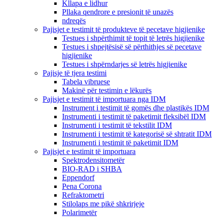
Kllapa e lidhur
Pllaka qendrore e presionit të unazës
ndreqës
Pajisjet e testimit të produkteve të pecetave higjienike
Testues i shpërthimit të topit të letrës higjienike
Testues i shpejtësisë së përthithjes së pecetave
higjienike
Testues i shpërndarjes së letrës higjienike
Pajisje të tjera testimi
Tabela vibruese
Makinë për testimin e lëkurës
Pajisjet e testimit të importuara nga IDM
Instrument i testimit të gomës dhe plastikës IDM
Instrumenti i testimit të paketimit fleksibël IDM
Instrumenti i testimit të tekstilit IDM
Instrumenti i testimit të kategorisë së shtratit IDM
Instrumenti i testimit të paketimit IDM
Pajisjet e testimit të importuara
Spektrodensitometër
BIO-RAD i SHBA
Eppendorf
Pena Corona
Refraktometri
Stilolaps me pikë shkrirjeje
Polarimetër