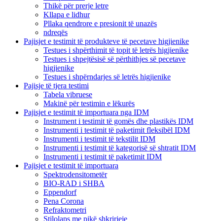
Thikë për prerje letre
Kllapa e lidhur
Pllaka qendrore e presionit të unazës
ndreqës
Pajisjet e testimit të produkteve të pecetave higjienike
Testues i shpërthimit të topit të letrës higjienike
Testues i shpejtësisë së përthithjes së pecetave
higjienike
Testues i shpërndarjes së letrës higjienike
Pajisje të tjera testimi
Tabela vibruese
Makinë për testimin e lëkurës
Pajisjet e testimit të importuara nga IDM
Instrument i testimit të gomës dhe plastikës IDM
Instrumenti i testimit të paketimit fleksibël IDM
Instrumenti i testimit të tekstilit IDM
Instrumenti i testimit të kategorisë së shtratit IDM
Instrumenti i testimit të paketimit IDM
Pajisjet e testimit të importuara
Spektrodensitometër
BIO-RAD i SHBA
Eppendorf
Pena Corona
Refraktometri
Stilolaps me pikë shkrirjeje