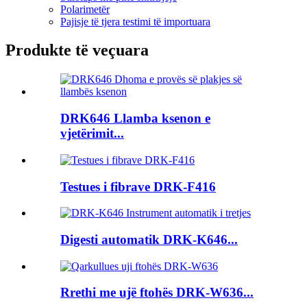
Polarimetër
Pajisje të tjera testimi të importuara
Produkte të veçuara
DRK646 Llamba ksenon e
vjetërimit...
Testues i fibrave DRK-F416
Digesti automatik DRK-K646...
Rrethi me ujë ftohës DRK-W636...