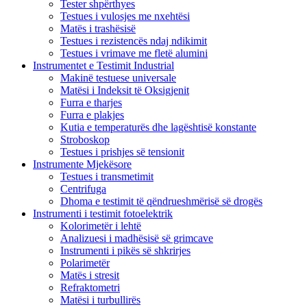
Tester shpërthyes
Testues i vulosjes me nxehtësi
Matës i trashësisë
Testues i rezistencës ndaj ndikimit
Testues i vrimave me fletë alumini
Instrumentet e Testimit Industrial
Makinë testuese universale
Matësi i Indeksit të Oksigjenit
Furra e tharjes
Furra e plakjes
Kutia e temperaturës dhe lagështisë konstante
Stroboskop
Testues i prishjes së tensionit
Instrumente Mjekësore
Testues i transmetimit
Centrifuga
Dhoma e testimit të qëndrueshmërisë së drogës
Instrumenti i testimit fotoelektrik
Kolorimetër i lehtë
Analizuesi i madhësisë së grimcave
Instrumenti i pikës së shkrirjes
Polarimetër
Matës i stresit
Refraktometri
Matësi i turbullirës