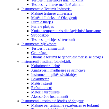
Testues i rezistencës ndaj ndikimit
Testues i vrimave me fletë alumini
Instrumentet e Testimit Industrial
Makinë testuese universale
Matësi i Indeksit të Oksigjenit
Furra e tharjes
Furra e plakjes
Kutia e temperaturës dhe lagështisë konstante
Stroboskop
Testues i prishjes së tensionit
Instrumente Mjekësore
Testues i transmetimit
Centrifuga
Dhoma e testimit të qëndrueshmërisë së drogës
Instrumenti i testimit fotoelektrik
Kolorimetër i lehtë
Analizuesi i madhësisë së grimcave
Instrumenti i pikës së shkrirjes
Polarimetër
Matës i stresit
Refraktometri
Matësi i turbullirës
Aksesorët e instrumentit
Instrumenti i testimit të lëndës së shtypur
Makinë për testimin e rezistencës së fërkimit