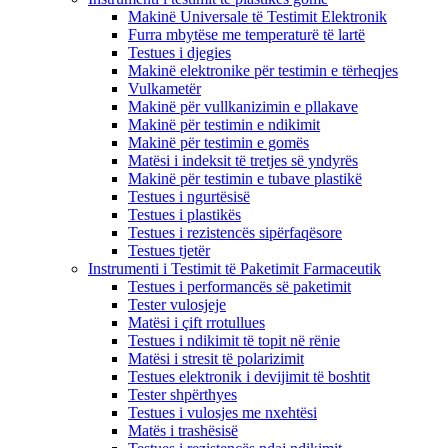
Makinë Universale të Testimit Elektronik
Furra mbytëse me temperaturë të lartë
Testues i djegies
Makinë elektronike për testimin e tërheqjes
Vulkametër
Makinë për vullkanizimin e pllakave
Makinë për testimin e ndikimit
Makinë për testimin e gomës
Matësi i indeksit të tretjes së yndyrës
Makinë për testimin e tubave plastikë
Testues i ngurtësisë
Testues i plastikës
Testues i rezistencës sipërfaqësore
Testues tjetër
Instrumenti i Testimit të Paketimit Farmaceutik
Testues i performancës së paketimit
Tester vulosjeje
Matësi i çift rrotullues
Testues i ndikimit të topit në rënie
Matësi i stresit të polarizimit
Testues elektronik i devijimit të boshtit
Tester shpërthyes
Testues i vulosjes me nxehtësi
Matës i trashësisë