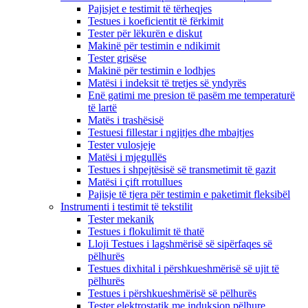
Pajisjet e testimit të tërheqjes
Testues i koeficientit të fërkimit
Tester për lëkurën e diskut
Makinë për testimin e ndikimit
Tester grisëse
Makinë për testimin e lodhjes
Matësi i indeksit të tretjes së yndyrës
Enë gatimi me presion të pasëm me temperaturë
të lartë
Matës i trashësisë
Testuesi fillestar i ngjitjes dhe mbajtjes
Tester vulosjeje
Matësi i mjegullës
Testues i shpejtësisë së transmetimit të gazit
Matësi i çift rrotullues
Pajisje të tjera për testimin e paketimit fleksibël
Instrumenti i testimit të tekstilit
Tester mekanik
Testues i flokulimit të thatë
Lloji Testues i lagshmërisë së sipërfaqes së
pëlhurës
Testues dixhital i përshkueshmërisë së ujit të
pëlhurës
Testues i përshkueshmërisë së pëlhurës
Tester elektrostatik me induksion pëlhure