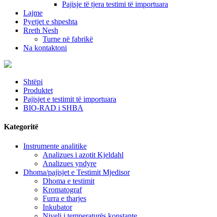
Pajisje të tjera testimi të importuara
Lajme
Pyetjet e shpeshta
Rreth Nesh
Turne në fabrikë
Na kontaktoni
Shtëpi
Produktet
Pajisjet e testimit të importuara
BIO-RAD i SHBA
Kategoritë
Instrumente analitike
Analizues i azotit Kjeldahl
Analizues yndyre
Dhoma/pajisjet e Testimit Mjedisor
Dhoma e testimit
Kromatograf
Furra e tharjes
Inkubator
Niveli i temperaturës konstante