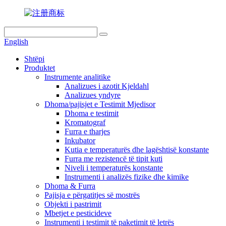
English
Shtëpi
Produktet
Instrumente analitike
Analizues i azotit Kjeldahl
Analizues yndyre
Dhoma/pajisjet e Testimit Mjedisor
Dhoma e testimit
Kromatograf
Furra e tharjes
Inkubator
Kutia e temperaturës dhe lagështisë konstante
Furra me rezistencë të tipit kuti
Niveli i temperaturës konstante
Instrumenti i analizës fizike dhe kimike
Dhoma & Furra
Pajisja e përgatitjes së mostrës
Objekti i pastrimit
Mbetjet e pesticideve
Instrumenti i testimit të paketimit të letrës