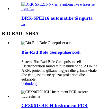
DRK-SPE216 automatike të ngurta
...
BIO-RAD i SHBA
Bio-Rad Bole Genepulserxcell
Sistemi Bio-Rad Bole Genepulserxcell
Electroporation mund të futë nukleotide, ADN në
ARN, proteina, glikane, ngjyra dhe grimca virale
dhe të ngjashme në qelizat prokariote dhe
eukariote.
hetim
detaj
CFX96TOUCH Instrument PCR