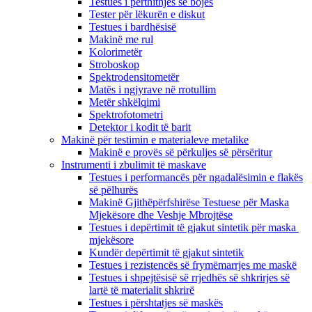
Testues i përthithjes së bojës
Tester për lëkurën e diskut
Testues i bardhësisë
Makinë me rul
Kolorimetër
Stroboskop
Spektrodensitometër
Matës i ngjyrave në rrotullim
Metër shkëlqimi
Spektrofotometri
Detektor i kodit të barit
Makinë për testimin e materialeve metalike
Makinë e provës së përkuljes së përsëritur
Instrumenti i zbulimit të maskave
Testues i performancës për ngadalësimin e flakës
së pëlhurës
Makinë Gjithëpërfshirëse Testuese për Maska
Mjekësore dhe Veshje Mbrojtëse
Testues i depërtimit të gjakut sintetik për maska ​​
mjekësore
Kundër depërtimit të gjakut sintetik
Testues i rezistencës së frymëmarrjes me maskë
Testues i shpejtësisë së rrjedhës së shkrirjes së
lartë të materialit shkrirë
Testues i përshtatjes së maskës