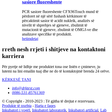
sasiore fluoreshente
PCR sasiore fluoreshente CFX96Touch mund të
përdoret në një sërë fushash kërkimore të
përcaktimit sasior të acidit nukleik, analizës së
nivelit të shprehjes së gjeneve, zbulimit të
mutacionit të gjeneve, zbulimit të OMGJ-ve dhe
analizave specifike të produktit.
hetim
detaj
rreth nesh rrjeti i shitjeve na kontaktoni
karriera
Për pyetje në lidhje me produktet tona ose listën e çmimeve, ju
lutemi na lini emailin tuaj dhe ne do të kontaktojmë brenda 24 orëve.
KËRKESË TANI
info@drktest.com
0086-531-85761369
© Copyright - 2010-2023 : Të gjitha të drejtat e rezervuara.
Produkte të nxehta
-
Harta e faqes
Inkubatori i vogël
,
Inkubatori laboratorik
,
Inkubatori artificial
,
Lab