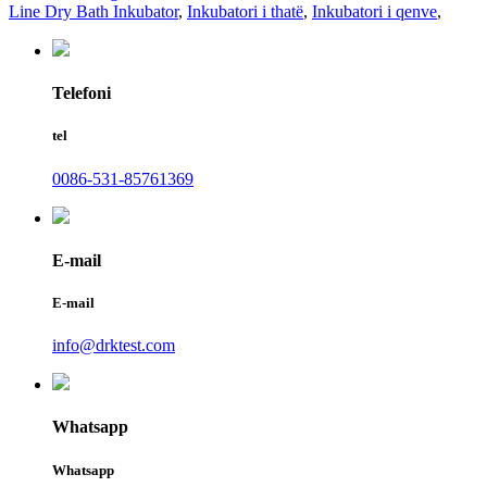
Line Dry Bath Inkubator
,
Inkubatori i thatë
,
Inkubatori i qenve
,
Telefoni
tel
0086-531-85761369
E-mail
E-mail
info@drktest.com
Whatsapp
Whatsapp