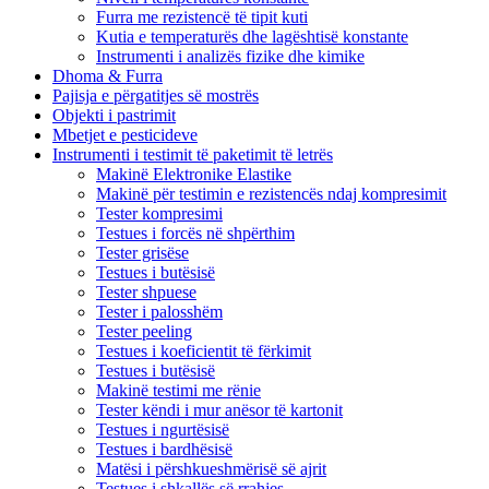
Furra me rezistencë të tipit kuti
Kutia e temperaturës dhe lagështisë konstante
Instrumenti i analizës fizike dhe kimike
Dhoma & Furra
Pajisja e përgatitjes së mostrës
Objekti i pastrimit
Mbetjet e pesticideve
Instrumenti i testimit të paketimit të letrës
Makinë Elektronike Elastike
Makinë për testimin e rezistencës ndaj kompresimit
Tester kompresimi
Testues i forcës në shpërthim
Tester grisëse
Testues i butësisë
Tester shpuese
Tester i palosshëm
Tester peeling
Testues i koeficientit të fërkimit
Testues i butësisë
Makinë testimi me rënie
Tester këndi i mur anësor të kartonit
Testues i ngurtësisë
Testues i bardhësisë
Matësi i përshkueshmërisë së ajrit
Testues i shkallës së rrahjes