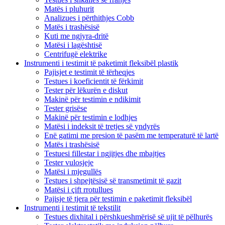
Matës i pluhurit
Analizues i përthithjes Cobb
Matës i trashësisë
Kuti me ngjyra-dritë
Matësi i lagështisë
Centrifugë elektrike
Instrumenti i testimit të paketimit fleksibël plastik
Pajisjet e testimit të tërheqjes
Testues i koeficientit të fërkimit
Tester për lëkurën e diskut
Makinë për testimin e ndikimit
Tester grisëse
Makinë për testimin e lodhjes
Matësi i indeksit të tretjes së yndyrës
Enë gatimi me presion të pasëm me temperaturë të lartë
Matës i trashësisë
Testuesi fillestar i ngjitjes dhe mbajtjes
Tester vulosjeje
Matësi i mjegullës
Testues i shpejtësisë së transmetimit të gazit
Matësi i çift rrotullues
Pajisje të tjera për testimin e paketimit fleksibël
Instrumenti i testimit të tekstilit
Testues dixhital i përshkueshmërisë së ujit të pëlhurës