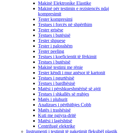
Makinë Elektronike Elastike
Makinë për testimin e rezistencës ndaj
kompresimit
Tester kompresimi
Testues i forcës në shpërthim
Tester grisëse
Testues i butësisë
Tester shpuese
Tester i palosshëm
Tester peeling
Testues i koeficientit të fërkimit
Testues i butësisë
Makinë testimi me rënie
Tester këndi i mur anësor të kartonit
Testues i ngurtësisë
Testues i bardhësisë
Matësi i përshkueshmërisë së ajrit
Testues i shkallës së rrahjes
Matës i pluhurit
Analizues i përthithjes Cobb
Matës i trashësisë
Kuti me ngjyra-dritë
Matësi i lagështisë
Centrifugë elektrike
Instrumenti i testimit të paketimit fleksibël plastik