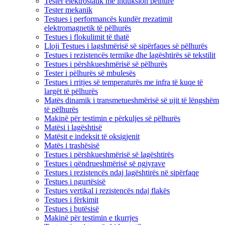
Tester elektrostatik me induksion pëlhure
Tester mekanik
Testues i performancës kundër rrezatimit
elektromagnetik të pëlhurës
Testues i flokulimit të thatë
Lloji Testues i lagshmërisë së sipërfaqes së pëlhurës
Testues i rezistencës termike dhe lagështirës së tekstilit
Testues i përshkueshmërisë së pëlhurës
Tester i pëlhurës së mbulesës
Testues i rritjes së temperaturës me infra të kuqe të
largët të pëlhurës
Matës dinamik i transmetueshmërisë së ujit të lëngshëm
të pëlhurës
Makinë për testimin e përkuljes së pëlhurës
Matësi i lagështisë
Matësit e indeksit të oksigjenit
Matës i trashësisë
Testues i përshkueshmërisë së lagështirës
Testues i qëndrueshmërisë së ngjyrave
Testues i rezistencës ndaj lagështirës në sipërfaqe
Testues i ngurtësisë
Testues vertikal i rezistencës ndaj flakës
Testues i fërkimit
Testues i butësisë
Makinë për testimin e tkurrjes