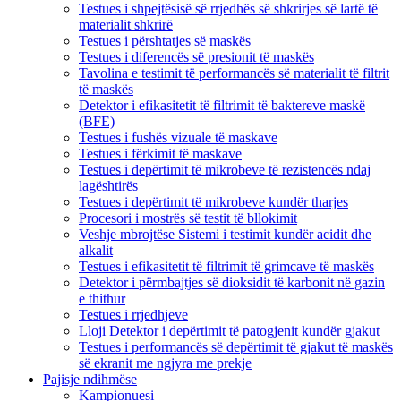
Testues i shpejtësisë së rrjedhës së shkrirjes së lartë të
materialit shkrirë
Testues i përshtatjes së maskës
Testues i diferencës së presionit të maskës
Tavolina e testimit të performancës së materialit të filtrit
të maskës
Detektor i efikasitetit të filtrimit të baktereve maskë
(BFE)
Testues i fushës vizuale të maskave
Testues i fërkimit të maskave
Testues i depërtimit të mikrobeve të rezistencës ndaj
lagështirës
Testues i depërtimit të mikrobeve kundër tharjes
Procesori i mostrës së testit të bllokimit
Veshje mbrojtëse Sistemi i testimit kundër acidit dhe
alkalit
Testues i efikasitetit të filtrimit të grimcave të maskës
Detektor i përmbajtjes së dioksidit të karbonit në gazin
e thithur
Testues i rrjedhjeve
Lloji Detektor i depërtimit të patogjenit kundër gjakut
Testues i performancës së depërtimit të gjakut të maskës
së ekranit me ngjyra me prekje
Pajisje ndihmëse
Kampionuesi