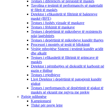
Testues i diferencës së presionit të maskës
Tavolina e testimit të performancës së materialit
të filtrit të maskës
Detektor i efikasitetit të filtrimit të baktereve
maskë (BFE)
Testues i fushës vizuale të maskave
Testues i fërkimit të maskave
Testues i depërtimit të mikrobeve të rezistencës
ndaj lagështirës
Testues i depërtimit të mikrobeve kundër tharjes
Procesori i mostrës së testit të bllokimit
Veshje mbrojtëse Sistemi i testimit kundër acidit
dhe alkalit
Testues i efikasitetit të filtrimit të grimcave të
maskës
Detektor i përmbajtjes së dioksidit të karbonit në
gazin e thithur
Testues i rrjedhjeve
Lloji Detektor i depërtimit të patogjenit kundër
gjakut
Testues i performancës së depërtimit të gjakut të
maskës së ekranit me ngjyra me prekje
Pajisje ndihmëse
Kampionuesi
Thikë për prerje letre