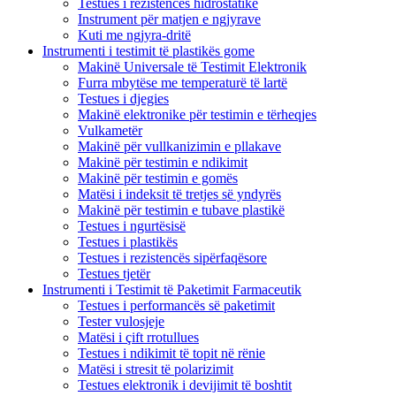
Testues i rezistencës hidrostatike
Instrument për matjen e ngjyrave
Kuti me ngjyra-dritë
Instrumenti i testimit të plastikës gome
Makinë Universale të Testimit Elektronik
Furra mbytëse me temperaturë të lartë
Testues i djegies
Makinë elektronike për testimin e tërheqjes
Vulkametër
Makinë për vullkanizimin e pllakave
Makinë për testimin e ndikimit
Makinë për testimin e gomës
Matësi i indeksit të tretjes së yndyrës
Makinë për testimin e tubave plastikë
Testues i ngurtësisë
Testues i plastikës
Testues i rezistencës sipërfaqësore
Testues tjetër
Instrumenti i Testimit të Paketimit Farmaceutik
Testues i performancës së paketimit
Tester vulosjeje
Matësi i çift rrotullues
Testues i ndikimit të topit në rënie
Matësi i stresit të polarizimit
Testues elektronik i devijimit të boshtit