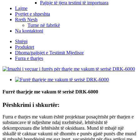
Pajisje të tjera testimi të importuara
Lajme
Pyetjet e shpeshta
Rreth Nesh
Turne në fabrikë
Na kontaktoni
Shtëpi
Produktet
Dhoma/pajisjet e Testimit Mjedisor
Furra e tharjes
Furrë tharjeje me vakum të serisë DRK-6000
Përshkrimi i shkurtër:
Furra e tharjes me vakum është projektuar posaçërisht për tharjen e
substancave të ndjeshme ndaj nxehtësisë, lehtësisht të
dekompozuara dhe lehtësisht të oksiduara. Mund të mbajë një
shkallë të caktuar vakumi në dhomën e punës gjatë punës dhe mund
të mbushë brendësinë me gaz inert, veçanërisht për disa artikuj me