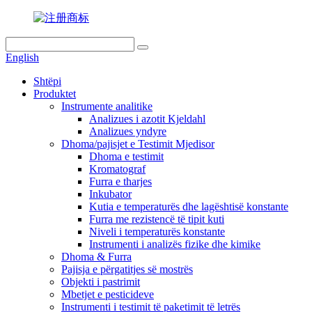
English
Shtëpi
Produktet
Instrumente analitike
Analizues i azotit Kjeldahl
Analizues yndyre
Dhoma/pajisjet e Testimit Mjedisor
Dhoma e testimit
Kromatograf
Furra e tharjes
Inkubator
Kutia e temperaturës dhe lagështisë konstante
Furra me rezistencë të tipit kuti
Niveli i temperaturës konstante
Instrumenti i analizës fizike dhe kimike
Dhoma & Furra
Pajisja e përgatitjes së mostrës
Objekti i pastrimit
Mbetjet e pesticideve
Instrumenti i testimit të paketimit të letrës