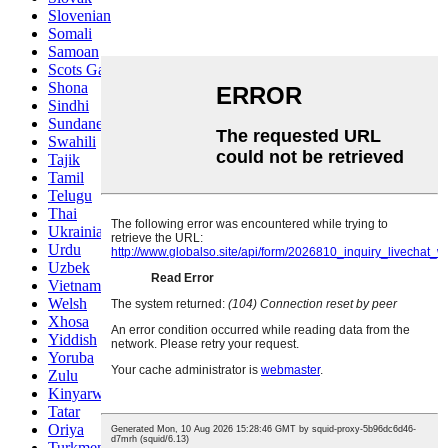
Slovenian
Somali
Samoan
Scots Gaelic
Shona
Sindhi
Sundanese
Swahili
Tajik
Tamil
Telugu
Thai
Ukrainian
Urdu
Uzbek
Vietnamese
Welsh
Xhosa
Yiddish
Yoruba
Zulu
Kinyarwanda
Tatar
Oriya
Turkmen