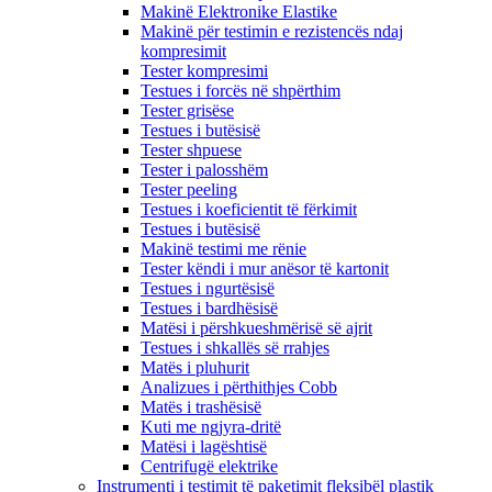
Makinë Elektronike Elastike
Makinë për testimin e rezistencës ndaj
kompresimit
Tester kompresimi
Testues i forcës në shpërthim
Tester grisëse
Testues i butësisë
Tester shpuese
Tester i palosshëm
Tester peeling
Testues i koeficientit të fërkimit
Testues i butësisë
Makinë testimi me rënie
Tester këndi i mur anësor të kartonit
Testues i ngurtësisë
Testues i bardhësisë
Matësi i përshkueshmërisë së ajrit
Testues i shkallës së rrahjes
Matës i pluhurit
Analizues i përthithjes Cobb
Matës i trashësisë
Kuti me ngjyra-dritë
Matësi i lagështisë
Centrifugë elektrike
Instrumenti i testimit të paketimit fleksibël plastik