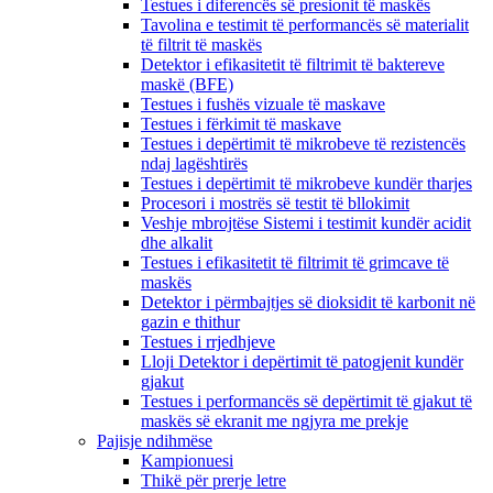
Testues i diferencës së presionit të maskës
Tavolina e testimit të performancës së materialit
të filtrit të maskës
Detektor i efikasitetit të filtrimit të baktereve
maskë (BFE)
Testues i fushës vizuale të maskave
Testues i fërkimit të maskave
Testues i depërtimit të mikrobeve të rezistencës
ndaj lagështirës
Testues i depërtimit të mikrobeve kundër tharjes
Procesori i mostrës së testit të bllokimit
Veshje mbrojtëse Sistemi i testimit kundër acidit
dhe alkalit
Testues i efikasitetit të filtrimit të grimcave të
maskës
Detektor i përmbajtjes së dioksidit të karbonit në
gazin e thithur
Testues i rrjedhjeve
Lloji Detektor i depërtimit të patogjenit kundër
gjakut
Testues i performancës së depërtimit të gjakut të
maskës së ekranit me ngjyra me prekje
Pajisje ndihmëse
Kampionuesi
Thikë për prerje letre