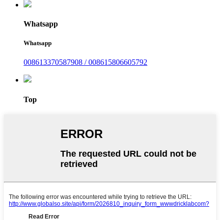
Whatsapp
Whatsapp
008613370587908 / 008615806605792
Top