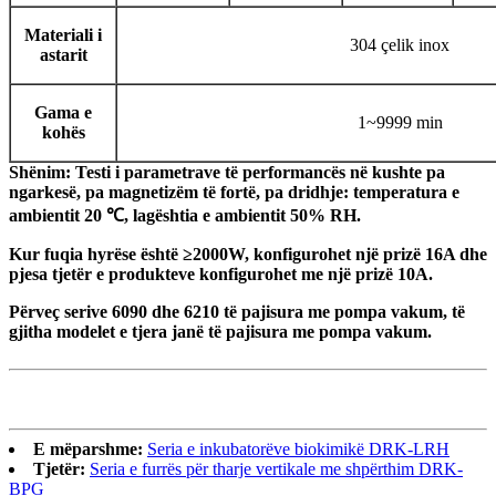
Materiali i
304 çelik inox
astarit
Gama e
1~9999 min
kohës
Shënim: Testi i parametrave të performancës në kushte pa
ngarkesë, pa magnetizëm të fortë, pa dridhje: temperatura e
ambientit 20 ℃, lagështia e ambientit 50% RH.
Kur fuqia hyrëse është ≥2000W, konfigurohet një prizë 16A dhe
pjesa tjetër e produkteve konfigurohet me një prizë 10A.
Përveç serive 6090 dhe 6210 të pajisura me pompa vakum, të
gjitha modelet e tjera janë të pajisura me pompa vakum.
E mëparshme:
Seria e inkubatorëve biokimikë DRK-LRH
Tjetër:
Seria e furrës për tharje vertikale me shpërthim DRK-
BPG