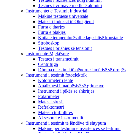
Testues i rezistencës ndaj ndikimit
Testues i vrimave me fletë alumini
Instrumentet e Testimit Industrial
Makinë testuese universale
Matësi i Indeksit të Oksigjenit
Furra e tharjes
Furra e plakjes
Kutia e temperaturës dhe lagështisë konstante
Stroboskop
Testues i prishjes së tensionit
Instrumente Mjekësore
Testues i transmetimit
Centrifuga
Dhoma e testimit të qëndrueshmërisë së drogës
Instrumenti i testimit fotoelektrik
Kolorimetër i lehtë
Analizuesi i madhësisë së grimcave
Instrumenti i pikës së shkrirjes
Polarimetër
Matës i stresit
Refraktometri
Matësi i turbullirës
Aksesorët e instrumentit
Instrumenti i testimit të lëndëve të shtypura
Makinë për testimin e rezistencës së fërkimit