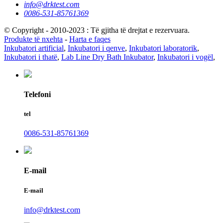
info@drktest.com
0086-531-85761369
© Copyright - 2010-2023 : Të gjitha të drejtat e rezervuara.
Produkte të nxehta
-
Harta e faqes
Inkubatori artificial
,
Inkubatori i qenve
,
Inkubatori laboratorik
,
Inkubatori i thatë
,
Lab Line Dry Bath Inkubator
,
Inkubatori i vogël
,
Telefoni
tel
0086-531-85761369
E-mail
E-mail
info@drktest.com