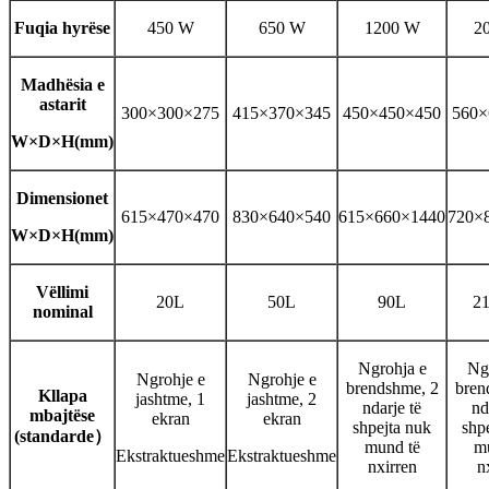
Fuqia hyrëse
450 W
650 W
1200 W
2
Madhësia e
astarit
300×300×275
415×370×345
450×450×450
560×
W×D×H(mm)
Dimensionet
615×470×470
830×640×540
615×660×1440
720×
W×D×H(mm)
Vëllimi
20L
50L
90L
21
nominal
Ngrohja e
Ng
Ngrohje e
Ngrohje e
brendshme, 2
bren
Kllapa
jashtme, 1
jashtme, 2
ndarje të
nd
mbajtëse
ekran
ekran
shpejta nuk
shp
(standarde
）
mund të
m
Ekstraktueshme
Ekstraktueshme
nxirren
n