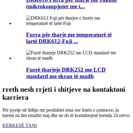
(mikrokompjuter me t...
Furra për tharje me temperaturë të
lartë DRK612-Fuji ...
Furrë tharjeje DRK252 me LCD
standard me ekran të madh
rreth nesh rrjeti i shitjeve na kontaktoni
karriera
Për pyetje në lidhje me produktet tona ose listën e çmimeve, ju
lutemi na lini emailin tuaj dhe ne do të kontaktojmë brenda 24 orëve.
KËRKESË TANI