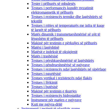
Tester i pëlhurës së mbulesës
Testues i performancës kundër rrezatimit
elektromagnetik të pëlhurës
Testues i rezistencës termike dhe lagështirës së
tekstilit
Testues i rritjes së temperaturës me infra të kuqe
të largët të pëlhurës
Matës dinamik i transmetueshmërisë së ujit të
lëngshëm të pëlhurës
Makinë për testimin e përkuljes së pëlhurës
Matësi i lagështisë
Matësit e indeksit të oksigjenit
Matës i trashësisë
Testues i përshkueshmërisë së lagështirës
Testues i qëndrueshmërisë së ngjyrave
Testues i rezistencës ndaj lagështirës në sipërfaqe
Testues i ngurtësisë
Testues vertikal i rezistencës ndaj flakës
Testues i fërkimit
Testues i butësisë
Makinë për testimin e tkurrjes
Testues i rezistencës hidrostatike
Instrument për matjen e ngjyrave
Kuti me ngjyra-dritë
Instrumenti i testimit të plastikës gome