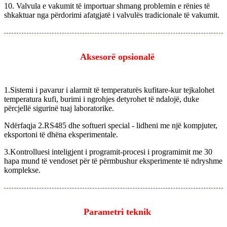
10. Valvula e vakumit të importuar shmang problemin e rënies të
shkaktuar nga përdorimi afatgjatë i valvulës tradicionale të vakumit.
Aksesorë opsionalë
1.Sistemi i pavarur i alarmit të temperaturës kufitare-kur tejkalohet
temperatura kufi, burimi i ngrohjes detyrohet të ndalojë, duke
përcjellë sigurinë tuaj laboratorike.
Ndërfaqja 2.RS485 dhe softueri special - lidheni me një kompjuter,
eksportoni të dhëna eksperimentale.
3.Kontrolluesi inteligjent i programit-procesi i programimit me 30
hapa mund të vendoset për të përmbushur eksperimente të ndryshme
komplekse.
Parametri teknik