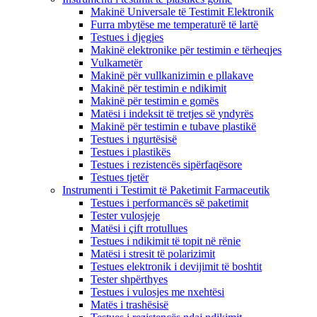
Makinë Universale të Testimit Elektronik
Furra mbytëse me temperaturë të lartë
Testues i djegies
Makinë elektronike për testimin e tërheqjes
Vulkametër
Makinë për vullkanizimin e pllakave
Makinë për testimin e ndikimit
Makinë për testimin e gomës
Matësi i indeksit të tretjes së yndyrës
Makinë për testimin e tubave plastikë
Testues i ngurtësisë
Testues i plastikës
Testues i rezistencës sipërfaqësore
Testues tjetër
Instrumenti i Testimit të Paketimit Farmaceutik
Testues i performancës së paketimit
Tester vulosjeje
Matësi i çift rrotullues
Testues i ndikimit të topit në rënie
Matësi i stresit të polarizimit
Testues elektronik i devijimit të boshtit
Tester shpërthyes
Testues i vulosjes me nxehtësi
Matës i trashësisë