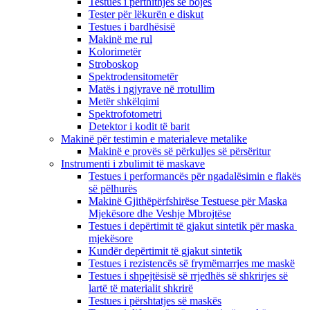
Testues i përthithjes së bojës
Tester për lëkurën e diskut
Testues i bardhësisë
Makinë me rul
Kolorimetër
Stroboskop
Spektrodensitometër
Matës i ngjyrave në rrotullim
Metër shkëlqimi
Spektrofotometri
Detektor i kodit të barit
Makinë për testimin e materialeve metalike
Makinë e provës së përkuljes së përsëritur
Instrumenti i zbulimit të maskave
Testues i performancës për ngadalësimin e flakës
së pëlhurës
Makinë Gjithëpërfshirëse Testuese për Maska
Mjekësore dhe Veshje Mbrojtëse
Testues i depërtimit të gjakut sintetik për maska ​​
mjekësore
Kundër depërtimit të gjakut sintetik
Testues i rezistencës së frymëmarrjes me maskë
Testues i shpejtësisë së rrjedhës së shkrirjes së
lartë të materialit shkrirë
Testues i përshtatjes së maskës