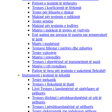
Pajisjet e testimit të tërheqjes
Testues i koeficientit të fërkimit
Tester për lëkurën e diskut
Makinë për testimin e ndikimit
Tester grisëse
Makinë për testimin e lodhjes
Matësi i indeksit të tretjes së yndyrës
Enë gatimi me presion të pasëm me temperaturë
të lartë
Matës i trashësisë
Testuesi fillestar i ngjitjes dhe mbajtjes
Tester vulosjeje
Matësi i mjegullës
Testues i shpejtësisë së transmetimit të gazit
Matësi i çift rrotullues
Pajisje të tjera për testimin e paketimit fleksibël
Instrumenti i testimit të tekstilit
Tester mekanik
Testues i flokulimit të thatë
Lloji Testues i lagshmërisë së sipërfaqes së
pëlhurës
Testues dixhital i përshkueshmërisë së ujit të
pëlhurës
Testues i përshkueshmërisë së pëlhurës
Tester elektrostatik me induksion pëlhure