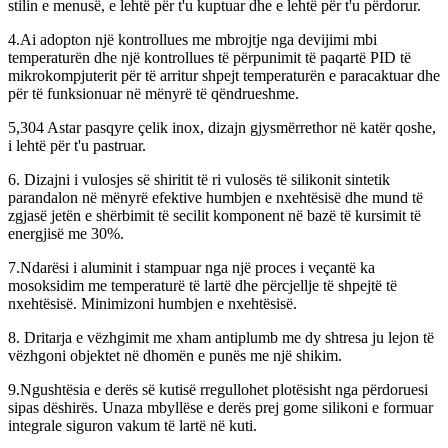
stilin e menusë, e lehtë për t'u kuptuar dhe e lehtë për t'u përdorur.
4.Ai adopton një kontrollues me mbrojtje nga devijimi mbi
temperaturën dhe një kontrollues të përpunimit të paqartë PID të
mikrokompjuterit për të arritur shpejt temperaturën e paracaktuar dhe
për të funksionuar në mënyrë të qëndrueshme.
5,304 Astar pasqyre çelik inox, dizajn gjysmërrethor në katër qoshe,
i lehtë për t'u pastruar.
6. Dizajni i vulosjes së shiritit të ri vulosës të silikonit sintetik
parandalon në mënyrë efektive humbjen e nxehtësisë dhe mund të
zgjasë jetën e shërbimit të secilit komponent në bazë të kursimit të
energjisë me 30%.
7.Ndarësi i aluminit i stampuar nga një proces i veçantë ka
mosoksidim me temperaturë të lartë dhe përcjellje të shpejtë të
nxehtësisë. Minimizoni humbjen e nxehtësisë.
8. Dritarja e vëzhgimit me xham antiplumb me dy shtresa ju lejon të
vëzhgoni objektet në dhomën e punës me një shikim.
9.Ngushtësia e derës së kutisë rregullohet plotësisht nga përdoruesi
sipas dëshirës. Unaza mbyllëse e derës prej gome silikoni e formuar
integrale siguron vakum të lartë në kuti.