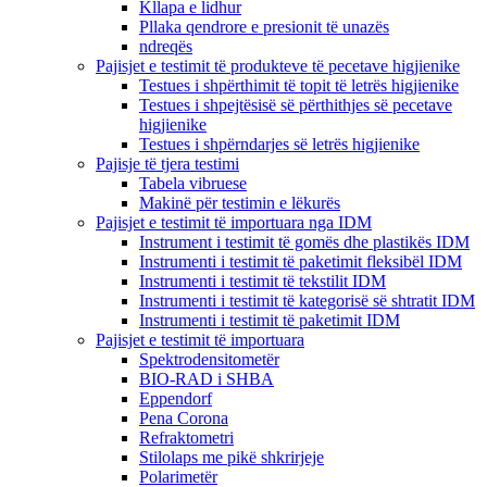
Kllapa e lidhur
Pllaka qendrore e presionit të unazës
ndreqës
Pajisjet e testimit të produkteve të pecetave higjienike
Testues i shpërthimit të topit të letrës higjienike
Testues i shpejtësisë së përthithjes së pecetave
higjienike
Testues i shpërndarjes së letrës higjienike
Pajisje të tjera testimi
Tabela vibruese
Makinë për testimin e lëkurës
Pajisjet e testimit të importuara nga IDM
Instrument i testimit të gomës dhe plastikës IDM
Instrumenti i testimit të paketimit fleksibël IDM
Instrumenti i testimit të tekstilit IDM
Instrumenti i testimit të kategorisë së shtratit IDM
Instrumenti i testimit të paketimit IDM
Pajisjet e testimit të importuara
Spektrodensitometër
BIO-RAD i SHBA
Eppendorf
Pena Corona
Refraktometri
Stilolaps me pikë shkrirjeje
Polarimetër