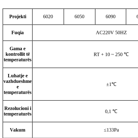
Projekti
6020
6050
6090
Fuqia
AC220V 50HZ
Gama e
kontrollit të
RT + 10 ~ 250 ℃
temperaturës
Luhatje e
vazhdueshme
±1℃
e
temperaturës
Rezolucioni i
0,1 ℃
temperaturës
Vakum
≤133Pa