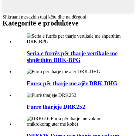
Shkruani mesazhin tuaj këtu dhe na dërgoni
Kategoritë e produkteve
Seria e furrës për tharje vertikale me
shpërthim DRK-BPG
Furra për tharje me ajër DRK-DHG
Furrë tharjeje DRK252
DRK616 Furra për tharje me vakum